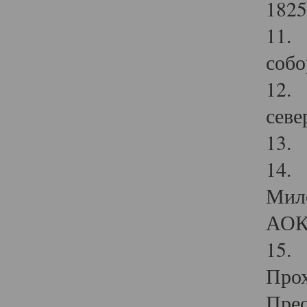
1825
11.
собо
12. 
севе
13.
14. 
Мило
АОК
15. 
Прох
Прео