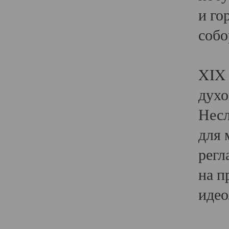
и го
собо
Явл
XIX 
духо
Несл
для 
регл
на п
идео
Поя