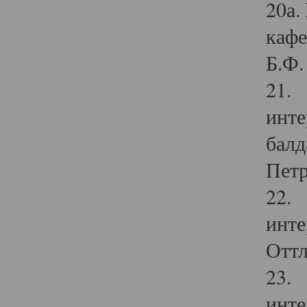
20а.
кафе
Б.Ф. 
21. 
инте
балд
Петр
22. 
инте
Оттл
23. 
инте