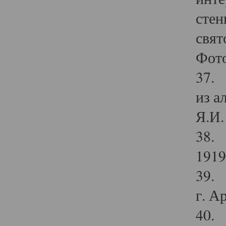
стен
свят
Фото
37. 
из а
Я.И. 
38. 
1919
39. 
г. А
40. 