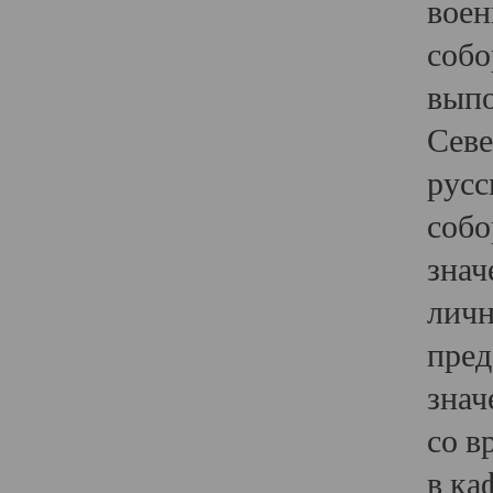
воен
собо
выпо
Севе
русс
собо
знач
личн
пред
знач
со в
в ка