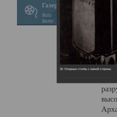
Галерея
годо
Фото
прав
Видео
кафе
Воз
Арха
Трои
град
30. Опорные столбы с южной стороны.
масш
разр
высо
Арха