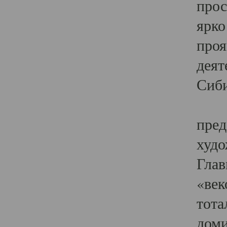
прос
ярко
проя
деят
Сиби
Одн
пред
худо
Глав
«век
тота
доми