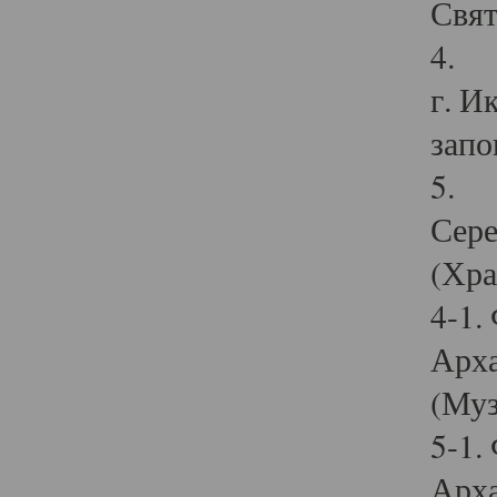
Свят
4. И
г. И
запо
5. И
Сере
(Хра
4-1.
Арха
(Муз
5-1.
Арха