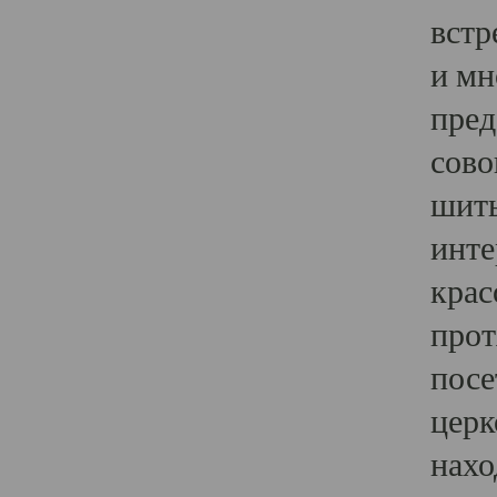
встр
и мн
пред
сово
шить
инте
крас
прот
посе
церк
нахо