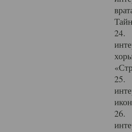
врат
Тайн
24. 
инте
хоры
«Стр
25. 
инте
икон
26. 
инте