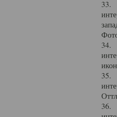
33. 
инте
запа
Фото
34. 
инте
икон
35. 
инте
Оттл
36. 
инте