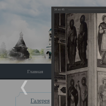
34
из
45
Главная
Экскурсия
Главная
Галерея