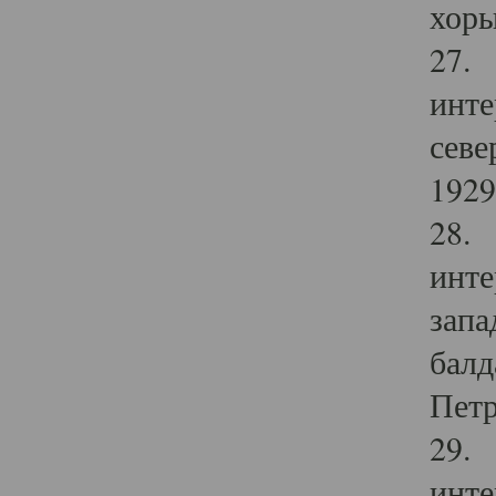
хоры
27. 
инте
севе
1929 
28. 
инте
запа
балд
Петр
29. 
инте