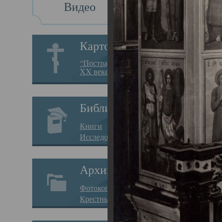
Видео
Св
Картотека
Свя
“Пострадавшие за веру в
XX веке на Севере”
23.12.
Сего
Библиотека
мере
Книги
целе
Исследования
резу
Архив
памя
Фотокопии дел
Арха
Крестные ходы
борь