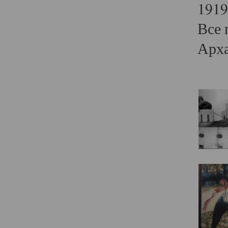
1919
Все 
Арха