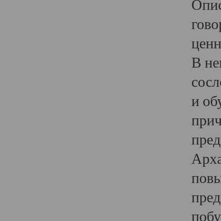
Опис
гово
ценн
В не
сосл
и об
прич
пред
Арха
повы
пред
побу