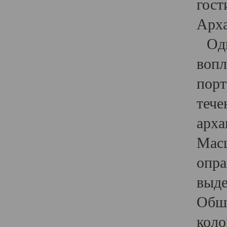
гост
Арха
Один
вопл
порт
тече
арха
Масш
опра
выде
Обши
коло