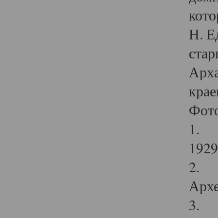
кото
Н. Е
стар
Арха
крае
Фот
1. С
1929 
2. Р
Архе
3. Ф