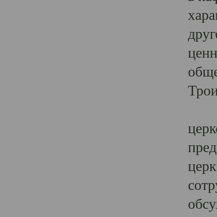
хара
друг
ценн
обще
Трои
Ярк
церк
пред
церк
сотр
обсу