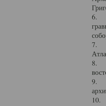
Григ
6. П
грав
собо
7. Г
Атла
8. С
вост
9. С
архи
10. 