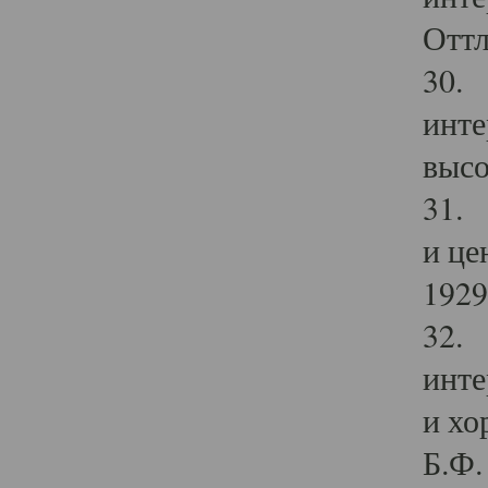
Оттл
30. 
инте
высо
31. 
и це
1929 
32. 
инте
и хо
Б.Ф. 