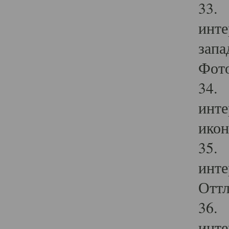
33. 
инте
запа
Фото
34. 
инте
икон
35. 
инте
Оттл
36. 
инте