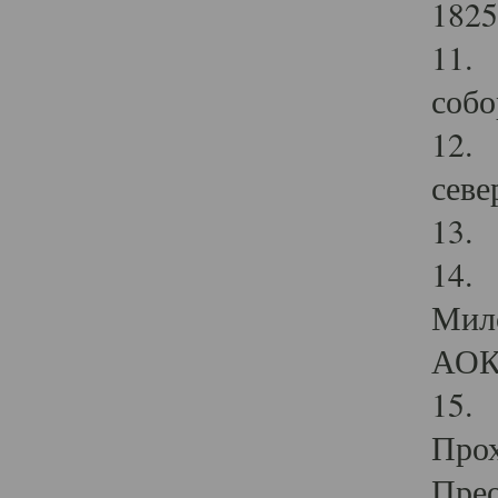
1825
11.
собо
12. 
севе
13.
14. 
Мило
АОК
15. 
Прох
Прео