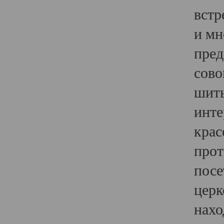
встр
и мн
пред
сово
шить
инте
крас
прот
посе
церк
нахо