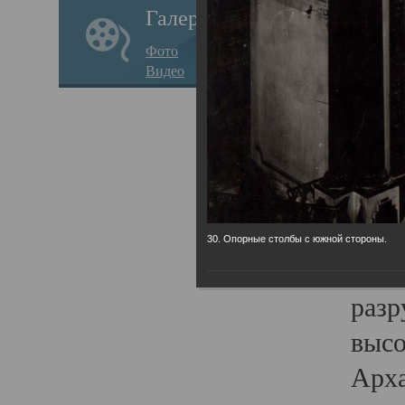
Галерея
годо
Фото
прав
Видео
кафе
Воз
Арха
Трои
град
30. Опорные столбы с южной стороны.
масш
разр
высо
Арха