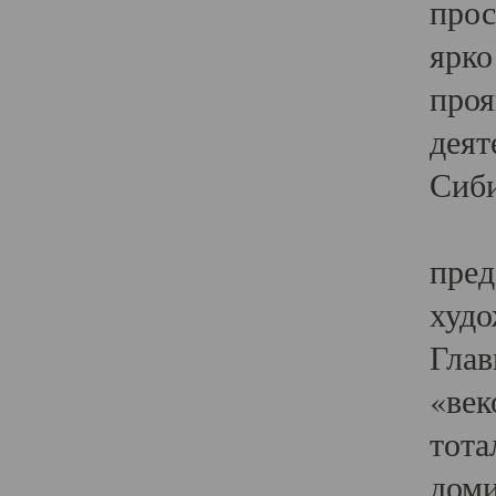
прос
ярко
проя
деят
Сиби
Одн
пред
худо
Глав
«век
тота
доми