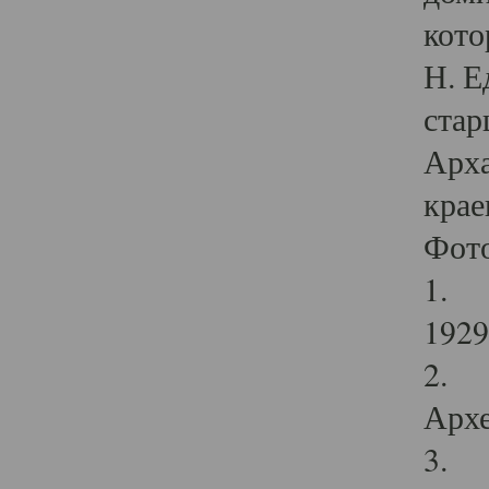
кото
Н. Е
стар
Арха
крае
Фот
1. С
1929 
2. Р
Архе
3. Ф