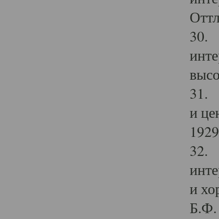
Оттл
30. 
инте
высо
31. 
и це
1929 
32. 
инте
и хо
Б.Ф. 