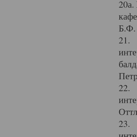
20а.
кафе
Б.Ф. 
21. 
инте
балд
Петр
22. 
инте
Оттл
23. 
инте