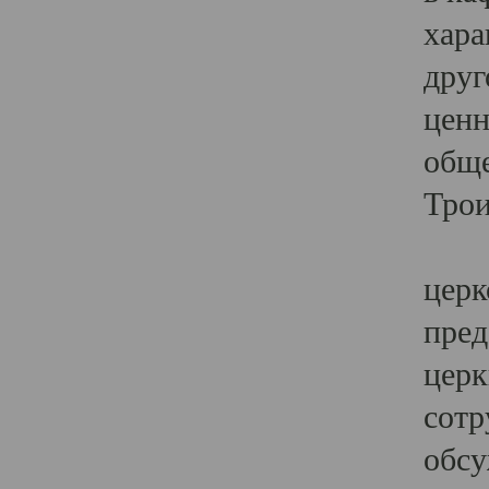
хара
друг
ценн
обще
Трои
Ярк
церк
пред
церк
сотр
обсу