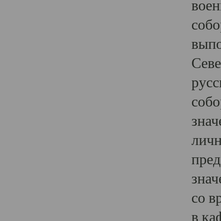
воен
собо
выпо
Севе
русс
собо
знач
личн
пред
знач
со в
в ка