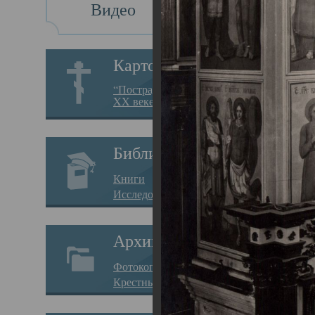
Видео
Св
Картотека
Свя
“Пострадавшие за веру в
XX веке на Севере”
23.12.
Сего
Библиотека
мере
Книги
целе
Исследования
резу
Архив
памя
Фотокопии дел
Арха
Крестные ходы
борь