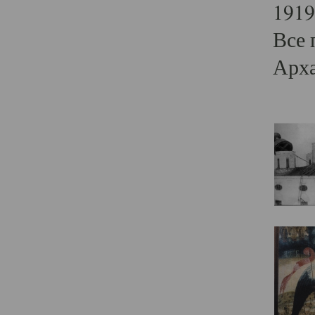
1919
Все 
Арха