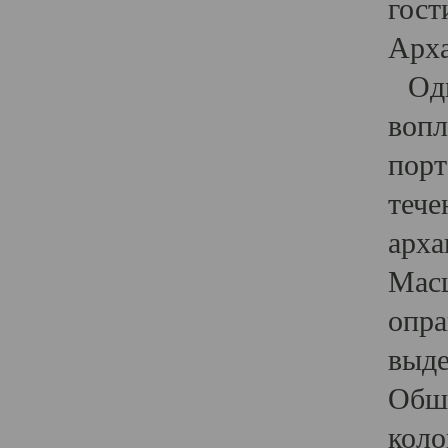
гост
Арха
Один
вопл
порт
тече
арха
Масш
опра
выде
Обши
коло