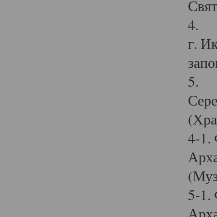
Свят
4. И
г. И
запо
5. И
Сере
(Хра
4-1.
Арха
(Муз
5-1.
Арха