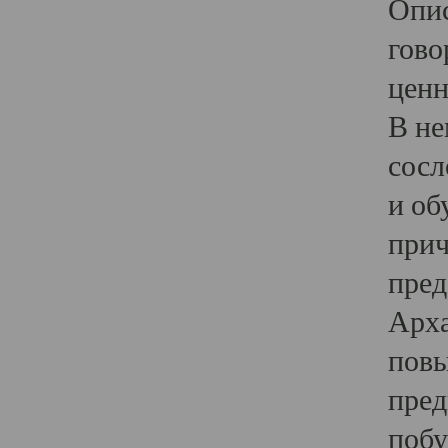
Опис
гово
ценн
В не
сосл
и об
прич
пред
Арха
повы
пред
побу