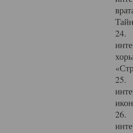
врат
Тайн
24. 
инте
хоры
«Стр
25. 
инте
икон
26. 
инте