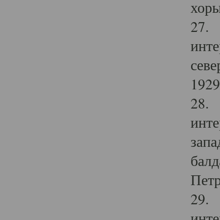
хоры
27. 
инте
севе
1929 
28. 
инте
запа
балд
Петр
29. 
инте