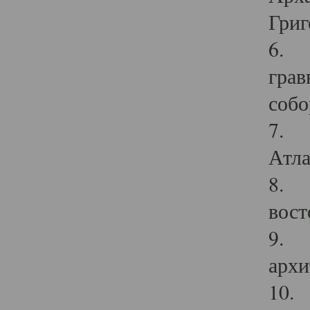
Григ
6. П
грав
собо
7. Г
Атла
8. С
вост
9. С
архи
10. 