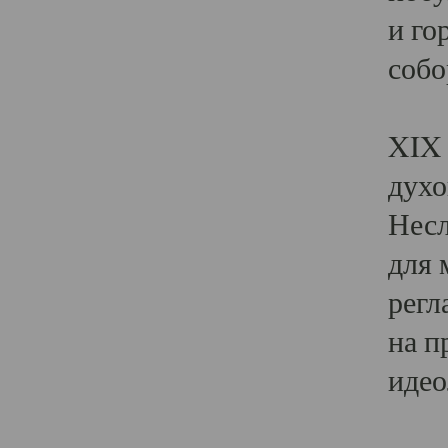
и го
собо
Явл
XIX 
духо
Несл
для 
регл
на п
идео
Поя