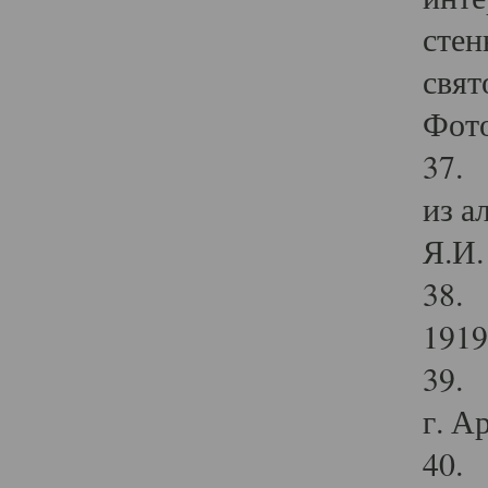
стен
свят
Фото
37. 
из а
Я.И. 
38. 
1919
39. 
г. А
40. 