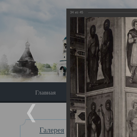
34
из
45
Главная
Экскурсия
Главная
Галерея