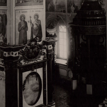
Свято-Троицкий собор
Свято-Троицкий собор Архангельска
23.12.2015
Сегодня мы можем говорить, что Архангельск в большей мере,
пострадал от целенаправленных систематических разрушений,
выдающихся памятников архитектуры. Больше всего по старом
вызванная борьбой с религией, набравшая особую силу в конце
разрушение православного центра архангельской губернии - а
собора Архангельска.
Возникнув в начале XVIII века в центре Архангельск
двухэтажный Троицкий собор, сразу превратился в зрительну
XVIII веке по масштабам ему не было равных на Севере. Впл
оставался самым высоким и значительным из городских строе
второе место, после гостиных дворов, в градостроительной ка
Один из самых больших и светлых соборов России воплотил в
портового города с отраженными в ней архитектурными тече
архангелогородской школы церковного зодчества.
Масштабность, благолепие и богатство собора, вполне оправды