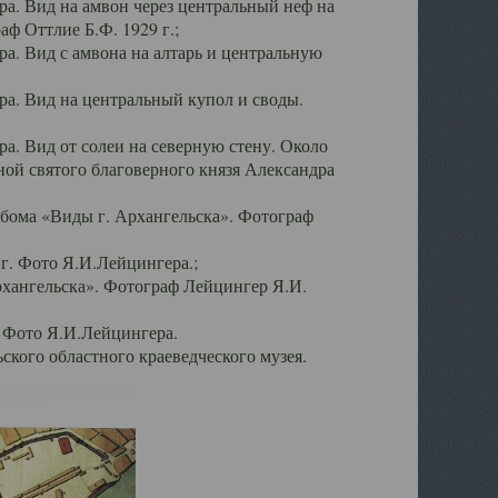
а. Вид на амвон через центральный неф на
аф Оттлие Б.Ф. 1929 г.;
. Вид с амвона на алтарь и центральную
а. Вид на центральный купол и своды.
. Вид от солеи на северную стену. Около
ой святого благоверного князя Александра
бома «Виды г. Архангельска». Фотограф
г. Фото Я.И.Лейцингера.;
рхангельска». Фотограф Лейцингер Я.И.
. Фото Я.И.Лейцингера.
кого областного краеведческого музея.