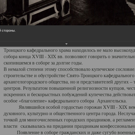
заслуженно выделяя из многочисленных культовых построек 
иконостас украшенный колоннами ионического стиля, с един
царскими вратами, изящным фронтоном и множеством резных,
собой поистине художественную ценность. В совокупности же
шитьем, многочисленными предметами церковной утвари интер
й стороны.
неповторимый красочный ансамбль декоративного убранства с
поражающий воображение своих посетителей. В соборной ризн
Троицкого кафедрального храма находилось не мало высокох
собора конца XVIII - XIX вв. позволяют говорить о значител
скопившемся в соборе за долгие годы.
В немалой степени этому способствовало купеческое сословие
строительстве и обустройстве Свято-Троицкого кафедрального 
архангелогородского общества, но и представителей других –
центров. Результатом повышенной религиозности купцов, чес
искренних и бескорыстных побуждений купечества действовать 
особое «благолепие» кафедрального собора Архангельска.
Являвшийся особой гордостью горожан XVIII - XIX века
духовного, культурно и общественного центра города. Неслуч
точкой для многочисленных городских праздников, а регламен
власти сказывалась на придании праздникам конфессионально
Появление в соборе гражданских и даже сугубо военных 