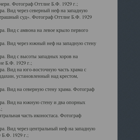
ери. Фотограф Оттлие Б.Ф. 1929 г.;
а. Вид через северный неф на западную
трашный суд». Фотограф Оттлие Б.Ф. 1929
. Вид с амвона на левое крыло первого
а. Вид через южный неф на западную стену
а. Вид с высоты западных хоров на
 Б.Ф. 1929 г.;
а. Вид на юго-восточную часть храма с
дахин, установленный над крестом,
а. Вид на северную стену храма. Фотограф
ра. Вид на южную стену и два опорных
;
тральная часть иконостаса. Фотограф
а. Вид через центральный неф на западную
Б.Ф. 1929 г.;