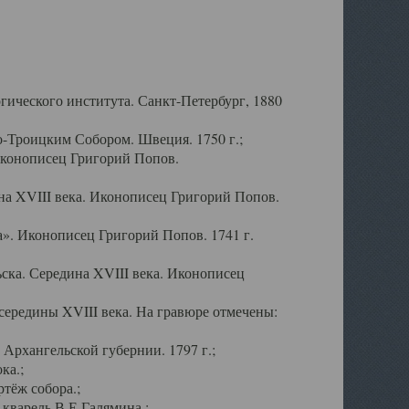
ического института. Санкт-Петербург, 1880
-Троицким Собором. Швеция. 1750 г.;
Иконописец Григорий Попов.
а XVIII века. Иконописец Григорий Попов.
». Иконописец Григорий Попов. 1741 г.
ска. Середина XVIII века. Иконописец
ередины XVIII века. На гравюре отмечены:
Архангельской губернии. 1797 г.;
ка.;
тёж собора.;
кварель В.Е.Галямина.;