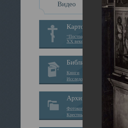
Видео
Картотека
“Пострадавшие за веру в
XX веке на Севере”
Библиотека
Книги
Исследования
Архив
Фотокопии дел
Крестные ходы