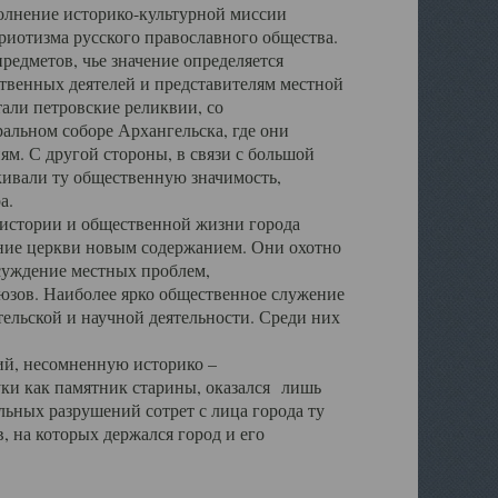
полнение историко-культурной миссии
триотизма русского православного общества.
редметов, чье значение определяется
твенных деятелей и представителям местной
тали петровские реликвии, со
альном соборе Архангельска, где они
м. С другой стороны, в связи с большой
кивали ту общественную значимость,
а.
тории и общественной жизни города
ение церкви новым содержанием. Они охотно
бсуждение местных проблем,
юзов. Наиболее ярко общественное служение
ельской и научной деятельности. Среди них
й, несомненную историко –
ауки как памятник старины, оказался лишь
ьных разрушений сотрет с лица города ту
 на которых держался город и его