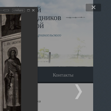
льный музей
слайдер
в и исповедников
рхангельской
влению митрополита Архангельского
горского Даниила
Вопрос-ответ
Контакты
ицкий собор Архангельска