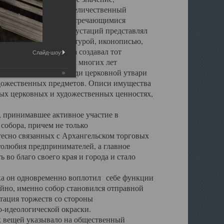
города. Обширный и величественный
ственными нигде не встречающимися
 символических инкрустаций представлял
 с живописью, скульптурой, иконописью,
ьер Троицкого храма создавал тот
Слайд-шоу:
обора, на протяжении многих лет
ице, библиотеке, среди церковной утвари
удожественных предметов. Описи имущества
ьных церковных и художественных ценностях,
, принимавшее активное участие в
собора, причем не только
 тесно связанных с Архангельском торговых
толюбия предпринимателей, а главное
во благо своего края и города и стало
 он одновременно воплотил себе функции
айно, именно собор становился отправной
тация торжеств со стороны
-идеологической окраски.
вещей указывало на общественный