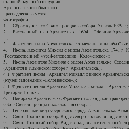
старший научный сотрудник
Архангельского областного
краеведческого музея.
Фотографии:
1. Сброс купола со Свято-Троицкого собора. Апрель 1929 г.;
2. Рисованный план Архангельска. 1694 г. Сборник Археолог
г.;
3. Фрагмент плана Архангельска с отмеченным на нём Свято
4. Икона. Архангел Михаил с видом Архангельска. 1741 г. 
(Государственный музей-заповедник «Коломенское»);
5. Икона Архангела Михаила с видом Архангельска. Середин
(Хранится в Ильинском соборе г. Архангельска.);
4-1. Фрагмент иконы «Архангел Михаил с видом Архангельска
(Музей-заповедник «Коломенское».);
5-1. Фрагмент иконы Архангела Михаила с видом г. Архангель
Григорий Попов.;
6. Панорама Архангельска. Фрагмент голландской гравюры с
собор Святой Троицы и колокольня собора.;
7. Генеральный вид губернского города Архангельска. Атлас 
8. Свято-Троицкий собор. Вид с северо-востока и вид с восто
9. Свято-Троицкий собор. Вид с запада и архитектурный чер
10. Свято-Троицкий собор. Вид с Северной Двины. 1825 г. А