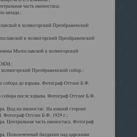
тральная часть иконостаса;
о-запада.;
славской в холмогорский Преображенский
лославской в холмогорский Преображенский
оровны Милославской в холмогорский
АОКМ.;
в холмогорский Преображенский собор.;
 собора до взрыва. Фотограф Оттлие Б.Ф.
 собора после взрыва. Фотограф Оттлие Б.Ф.
а. Вид на иконостас. На южной стороне
. Фотограф Оттлие Б.Ф. 1929 г.;
а. Центральная часть иконостаса. Фотограф
ра. Позолоченный балдахин над царскими