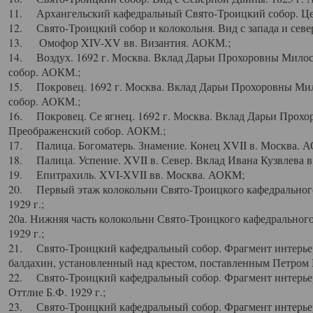
11. Архангельский кафедральный Свято-Троицкий собор. Цен
12. Свято-Троицкий собор и колокольня. Вид с запада и север
13. Омофор XIV-XV вв. Византия. АОКМ.;
14. Воздух. 1692 г. Москва. Вклад Дарьи Прохоровны Мило
собор. АОКМ.;
15. Покровец. 1692 г. Москва. Вклад Дарьи Прохоровны Ми
собор. АОКМ.;
16. Покровец. Се ягнец. 1692 г. Москва. Вклад Дарьи Прох
Преображенский собор. АОКМ.;
17. Палица. Богоматерь. Знамение. Конец XVII в. Москва. 
18. Палица. Успение. XVII в. Север. Вклад Ивана Кузвлева 
19. Епитрахиль. XVI-XVII вв. Москва. АОКМ;
20. Первый этаж колокольни Свято-Троицкого кафедрального
1929 г.;
20а. Нижняя часть колокольни Свято-Троицкого кафедрального
1929 г.;
21. Свято-Троицкий кафедральный собор. Фрагмент интерьер
балдахин, установленный над крестом, поставленным Петром I
22. Свято-Троицкий кафедральный собор. Фрагмент интерьер
Оттлие Б.Ф. 1929 г.;
23. Свято-Троицкий кафедральный собор. Фрагмент интерье