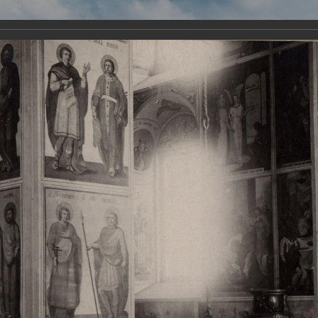
Виртуа
Новомученико
Земли А
Сайт создан по благосло
и Холмо
Наследники
Галерея
Главная
Галерея
Храмы-мученики Архангельска
Свято-Тро