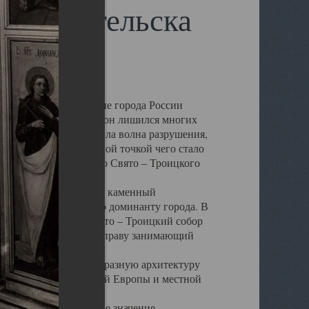
 Архангельска
 чем другие губернские города России
 в результате которых он лишился многих
у Архангельску ударила волна разрушения,
 20 –х годов. Отправной точкой чего стало
нсамбля кафедрального Свято – Троицкого
а, величественный каменный
ю и градостроительную доминанту города. В
оть до разрушения Свято – Троицкий собор
ний Архангельска, по праву занимающий
ртине Архангельска.
 себе яркую и своеобразную архитектуру
ниями России, Западной Европы и местной
вали его кафедральное значение,