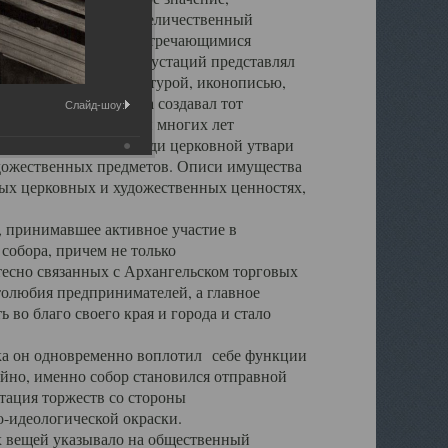
города. Обширный и величественный
ственными нигде не встречающимися
 символических инкрустаций представлял
 с живописью, скульптурой, иконописью,
ьер Троицкого храма создавал тот
Слайд-шоу:
обора, на протяжении многих лет
ице, библиотеке, среди церковной утвари
удожественных предметов. Описи имущества
ьных церковных и художественных ценностях,
, принимавшее активное участие в
собора, причем не только
 тесно связанных с Архангельском торговых
толюбия предпринимателей, а главное
во благо своего края и города и стало
 он одновременно воплотил себе функции
айно, именно собор становился отправной
тация торжеств со стороны
-идеологической окраски.
вещей указывало на общественный