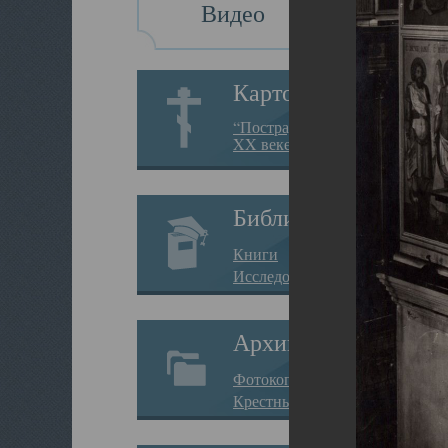
Видео
Картотека
“Пострадавшие за веру в
XX веке на Севере”
Библиотека
Книги
Исследования
Архив
Фотокопии дел
Крестные ходы