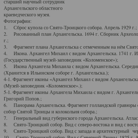
старший научный сотрудник
Архангельского областного
краеведческого музея.
Фотографии:
1. Сброс купола со Свято-Троицкого собора. Апрель 1929 г.;
2. Рисованный план Архангельска. 1694 г. Сборник Археолог
г.;
3. Фрагмент плана Архангельска с отмеченным на нём Свято
4. Икона. Архангел Михаил с видом Архангельска. 1741 г. 
(Государственный музей-заповедник «Коломенское»);
5. Икона Архангела Михаила с видом Архангельска. Середин
(Хранится в Ильинском соборе г. Архангельска.);
4-1. Фрагмент иконы «Архангел Михаил с видом Архангельска
(Музей-заповедник «Коломенское».);
5-1. Фрагмент иконы Архангела Михаила с видом г. Архангель
Григорий Попов.;
6. Панорама Архангельска. Фрагмент голландской гравюры с
собор Святой Троицы и колокольня собора.;
7. Генеральный вид губернского города Архангельска. Атлас 
8. Свято-Троицкий собор. Вид с северо-востока и вид с восто
9. Свято-Троицкий собор. Вид с запада и архитектурный чер
10. Свято-Троицкий собор. Вид с Северной Двины. 1825 г. А