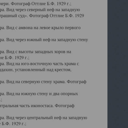
ери. Фотограф Оттлие Б.Ф. 1929 г.;
а. Вид через северный неф на западную
трашный суд». Фотограф Оттлие Б.Ф. 1929
. Вид с амвона на левое крыло первого
а. Вид через южный неф на западную стену
а. Вид с высоты западных хоров на
 Б.Ф. 1929 г.;
а. Вид на юго-восточную часть храма с
дахин, установленный над крестом,
а. Вид на северную стену храма. Фотограф
ра. Вид на южную стену и два опорных
;
тральная часть иконостаса. Фотограф
а. Вид через центральный неф на западную
Б.Ф. 1929 г.;