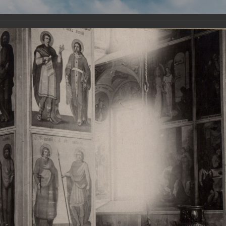
Виртуа
Новомученико
Земли А
Сайт создан по благосло
и Холмо
Наследники
Галерея
Главная
Галерея
Храмы-мученики Архангельска
Свято-Тро