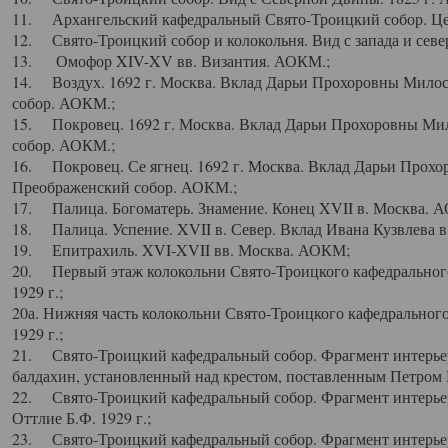
11. Архангельский кафедральный Свято-Троицкий собор. Цен
12. Свято-Троицкий собор и колокольня. Вид с запада и север
13. Омофор XIV-XV вв. Византия. АОКМ.;
14. Воздух. 1692 г. Москва. Вклад Дарьи Прохоровны Мило
собор. АОКМ.;
15. Покровец. 1692 г. Москва. Вклад Дарьи Прохоровны Ми
собор. АОКМ.;
16. Покровец. Се ягнец. 1692 г. Москва. Вклад Дарьи Прох
Преображенский собор. АОКМ.;
17. Палица. Богоматерь. Знамение. Конец XVII в. Москва. 
18. Палица. Успение. XVII в. Север. Вклад Ивана Кузвлева 
19. Епитрахиль. XVI-XVII вв. Москва. АОКМ;
20. Первый этаж колокольни Свято-Троицкого кафедрального
1929 г.;
20а. Нижняя часть колокольни Свято-Троицкого кафедрального
1929 г.;
21. Свято-Троицкий кафедральный собор. Фрагмент интерьер
балдахин, установленный над крестом, поставленным Петром I
22. Свято-Троицкий кафедральный собор. Фрагмент интерьер
Оттлие Б.Ф. 1929 г.;
23. Свято-Троицкий кафедральный собор. Фрагмент интерье