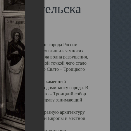
 Архангельска
 чем другие губернские города России
 в результате которых он лишился многих
у Архангельску ударила волна разрушения,
 20 –х годов. Отправной точкой чего стало
нсамбля кафедрального Свято – Троицкого
а, величественный каменный
ю и градостроительную доминанту города. В
оть до разрушения Свято – Троицкий собор
ний Архангельска, по праву занимающий
ртине Архангельска.
 себе яркую и своеобразную архитектуру
ниями России, Западной Европы и местной
вали его кафедральное значение,