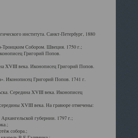
ического института. Санкт-Петербург, 1880
-Троицким Собором. Швеция. 1750 г.;
Иконописец Григорий Попов.
а XVIII века. Иконописец Григорий Попов.
». Иконописец Григорий Попов. 1741 г.
ска. Середина XVIII века. Иконописец
ередины XVIII века. На гравюре отмечены:
Архангельской губернии. 1797 г.;
ка.;
тёж собора.;
кварель В.Е.Галямина.;