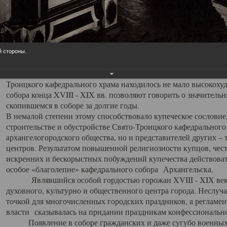
заслуженно выделяя из многочисленных культовых построек 
иконостас украшенный колоннами ионического стиля, с един
царскими вратами, изящным фронтоном и множеством резных,
собой поистине художественную ценность. В совокупности же
шитьем, многочисленными предметами церковной утвари интер
й стороны.
неповторимый красочный ансамбль декоративного убранства с
поражающий воображение своих посетителей. В соборной ризн
Троицкого кафедрального храма находилось не мало высокох
собора конца XVIII - XIX вв. позволяют говорить о значител
скопившемся в соборе за долгие годы.
В немалой степени этому способствовало купеческое сословие
строительстве и обустройстве Свято-Троицкого кафедрального 
архангелогородского общества, но и представителей других –
центров. Результатом повышенной религиозности купцов, чес
искренних и бескорыстных побуждений купечества действовать 
особое «благолепие» кафедрального собора Архангельска.
Являвшийся особой гордостью горожан XVIII - XIX века
духовного, культурно и общественного центра города. Неслуч
точкой для многочисленных городских праздников, а регламен
власти сказывалась на придании праздникам конфессионально
Появление в соборе гражданских и даже сугубо военных 