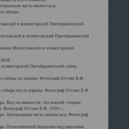
тральная часть иконостаса;
о-запада.;
славской в холмогорский Преображенский
лославской в холмогорский Преображенский
оровны Милославской в холмогорский
АОКМ.;
в холмогорский Преображенский собор.;
 собора до взрыва. Фотограф Оттлие Б.Ф.
 собора после взрыва. Фотограф Оттлие Б.Ф.
а. Вид на иконостас. На южной стороне
. Фотограф Оттлие Б.Ф. 1929 г.;
а. Центральная часть иконостаса. Фотограф
ра. Позолоченный балдахин над царскими