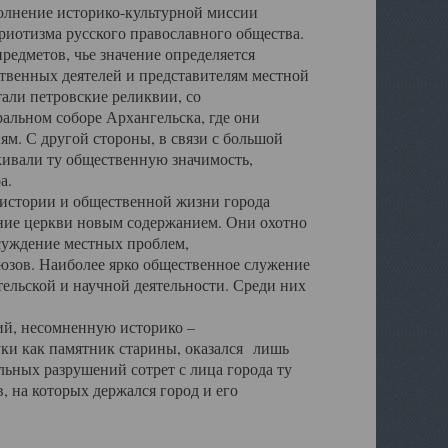
полнение историко-культурной миссии
триотизма русского православного общества.
редметов, чье значение определяется
твенных деятелей и представителям местной
тали петровские реликвии, со
альном соборе Архангельска, где они
м. С другой стороны, в связи с большой
кивали ту общественную значимость,
а.
тории и общественной жизни города
ение церкви новым содержанием. Они охотно
бсуждение местных проблем,
юзов. Наиболее ярко общественное служение
ельской и научной деятельности. Среди них
й, несомненную историко –
ауки как памятник старины, оказался лишь
ьных разрушений сотрет с лица города ту
 на которых держался город и его