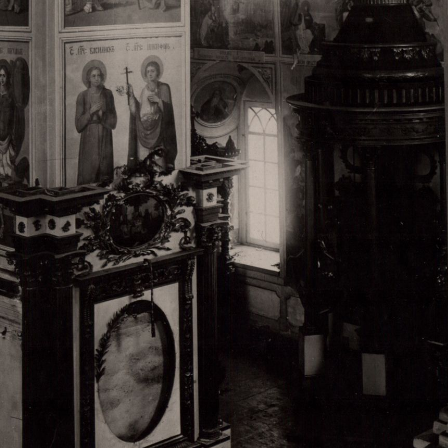
Свято-Троицкий собор
Свято-Троицкий собор Архангельска
23.12.2015
Сегодня мы можем говорить, что Архангельск в большей мере,
пострадал от целенаправленных систематических разрушений,
выдающихся памятников архитектуры. Больше всего по старом
вызванная борьбой с религией, набравшая особую силу в конце
разрушение православного центра архангельской губернии - а
собора Архангельска.
Возникнув в начале XVIII века в центре Архангельск
двухэтажный Троицкий собор, сразу превратился в зрительну
XVIII веке по масштабам ему не было равных на Севере. Впл
оставался самым высоким и значительным из городских строе
второе место, после гостиных дворов, в градостроительной ка
Один из самых больших и светлых соборов России воплотил в
портового города с отраженными в ней архитектурными тече
архангелогородской школы церковного зодчества.
Масштабность, благолепие и богатство собора, вполне оправды