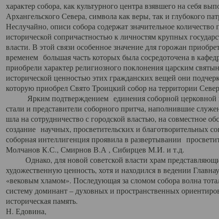
характер собора, как культурного центра взявшего на себя вы
Архангельского Севера, символа как веры, так и глубокого па
Неслучайно, описи собора содержат значительное количество п
исторической сопричастностью к личностям крупных государс
власти. В этой связи особенное значение для горожан приобре
временем большая часть которых была сосредоточена в кафедр
приобрели характер религиозного поклонения царским святыня
исторической ценностью этих гражданских вещей они подчер
которую приобрел Свято Троицкий собор на территории Север
Ярким подтверждением единения соборной церковной ис
стали и представители соборного притча, наполнившие служ
шла на сотрудничество с городской властью, на совместное о
создание научных, просветительских и благотворительных со
соборная интеллигенция проявила в развертывании просветит
Молчанов К.С., Смирнов В.А , Сибирцев М.И. и т.д.
Однако, для новой советской власти храм представляющи
художественную ценность, хотя и находился в ведении Главн
«вековым хламом». Последующая за сломом собора волна тотал
систему доминант – духовных и пространственных ориентиров,
историческая память.
Н. Едовина,