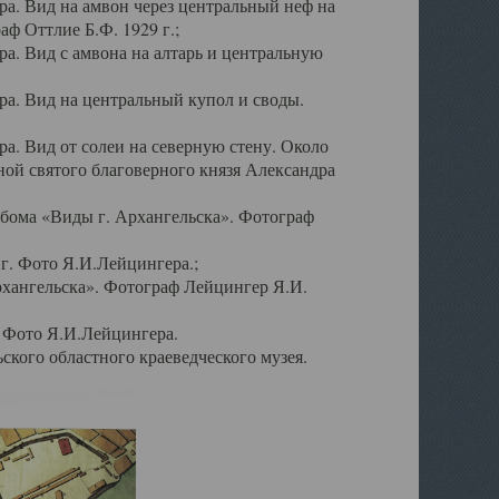
а. Вид на амвон через центральный неф на
аф Оттлие Б.Ф. 1929 г.;
. Вид с амвона на алтарь и центральную
а. Вид на центральный купол и своды.
. Вид от солеи на северную стену. Около
ой святого благоверного князя Александра
бома «Виды г. Архангельска». Фотограф
г. Фото Я.И.Лейцингера.;
рхангельска». Фотограф Лейцингер Я.И.
. Фото Я.И.Лейцингера.
кого областного краеведческого музея.