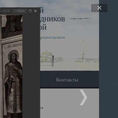
льный музей
слайдер
в и исповедников
рхангельской
влению митрополита Архангельского
горского Даниила
Вопрос-ответ
Контакты
ицкий собор Архангельска