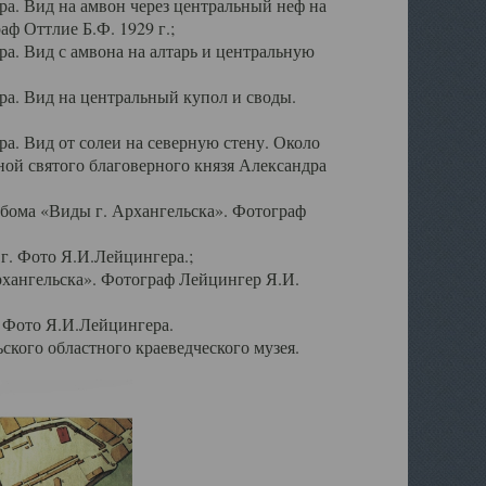
а. Вид на амвон через центральный неф на
аф Оттлие Б.Ф. 1929 г.;
. Вид с амвона на алтарь и центральную
а. Вид на центральный купол и своды.
. Вид от солеи на северную стену. Около
ой святого благоверного князя Александра
бома «Виды г. Архангельска». Фотограф
г. Фото Я.И.Лейцингера.;
рхангельска». Фотограф Лейцингер Я.И.
. Фото Я.И.Лейцингера.
кого областного краеведческого музея.