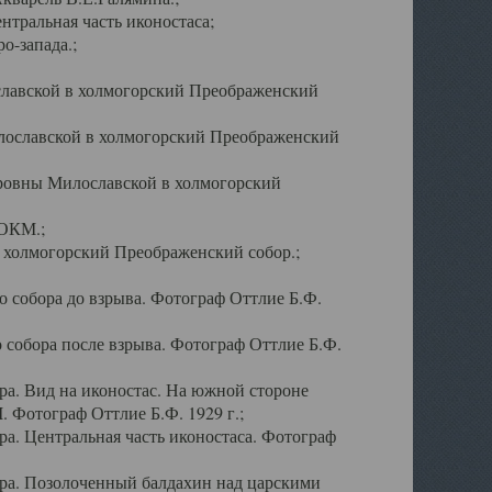
тральная часть иконостаса;
о-запада.;
славской в холмогорский Преображенский
лославской в холмогорский Преображенский
оровны Милославской в холмогорский
АОКМ.;
в холмогорский Преображенский собор.;
 собора до взрыва. Фотограф Оттлие Б.Ф.
 собора после взрыва. Фотограф Оттлие Б.Ф.
а. Вид на иконостас. На южной стороне
. Фотограф Оттлие Б.Ф. 1929 г.;
а. Центральная часть иконостаса. Фотограф
ра. Позолоченный балдахин над царскими