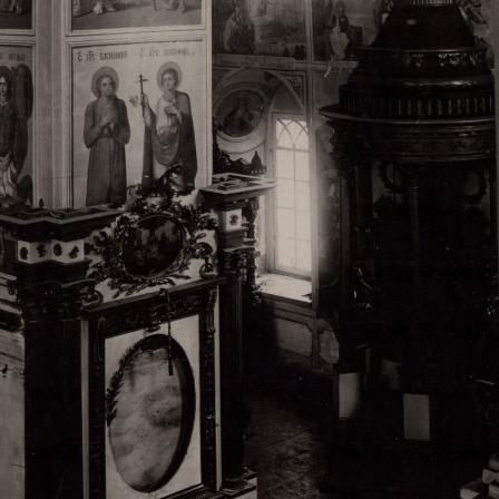
Свято-Троицкий собор
Свято-Троицкий собор Архангельска
23.12.2015
Сегодня мы можем говорить, что Архангельск в большей мере,
пострадал от целенаправленных систематических разрушений,
выдающихся памятников архитектуры. Больше всего по старом
вызванная борьбой с религией, набравшая особую силу в конце
разрушение православного центра архангельской губернии - а
собора Архангельска.
Возникнув в начале XVIII века в центре Архангельск
двухэтажный Троицкий собор, сразу превратился в зрительну
XVIII веке по масштабам ему не было равных на Севере. Впл
оставался самым высоким и значительным из городских строе
второе место, после гостиных дворов, в градостроительной ка
Один из самых больших и светлых соборов России воплотил в
портового города с отраженными в ней архитектурными тече
архангелогородской школы церковного зодчества.
Масштабность, благолепие и богатство собора, вполне оправды