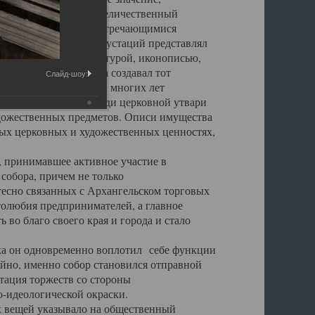
города. Обширный и величественный
ственными нигде не встречающимися
 символических инкрустаций представлял
 с живописью, скульптурой, иконописью,
ьер Троицкого храма создавал тот
Слайд-шоу:
обора, на протяжении многих лет
ице, библиотеке, среди церковной утвари
удожественных предметов. Описи имущества
ьных церковных и художественных ценностях,
, принимавшее активное участие в
собора, причем не только
 тесно связанных с Архангельском торговых
толюбия предпринимателей, а главное
во благо своего края и города и стало
 он одновременно воплотил себе функции
айно, именно собор становился отправной
тация торжеств со стороны
-идеологической окраски.
вещей указывало на общественный