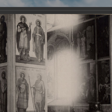
Виртуа
Новомученико
Земли А
Сайт создан по благосло
и Холмо
Наследники
Галерея
Главная
Галерея
Храмы-мученики Архангельска
Свято-Тро