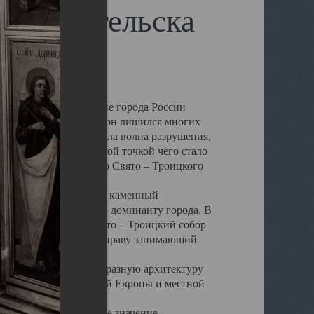
 Архангельска
 чем другие губернские города России
 в результате которых он лишился многих
у Архангельску ударила волна разрушения,
 20 –х годов. Отправной точкой чего стало
нсамбля кафедрального Свято – Троицкого
а, величественный каменный
ю и градостроительную доминанту города. В
оть до разрушения Свято – Троицкий собор
ний Архангельска, по праву занимающий
ртине Архангельска.
 себе яркую и своеобразную архитектуру
ниями России, Западной Европы и местной
вали его кафедральное значение,