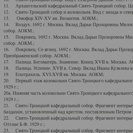
11. Архангельский кафедральный Свято-Троицкий собор. Цен
12. Свято-Троицкий собор и колокольня. Вид с запада и север
13. Омофор XIV-XV вв. Византия. АОКМ.;
14. Воздух. 1692 г. Москва. Вклад Дарьи Прохоровны Мило
собор. АОКМ.;
15. Покровец. 1692 г. Москва. Вклад Дарьи Прохоровны Ми
собор. АОКМ.;
16. Покровец. Се ягнец. 1692 г. Москва. Вклад Дарьи Прох
Преображенский собор. АОКМ.;
17. Палица. Богоматерь. Знамение. Конец XVII в. Москва. 
18. Палица. Успение. XVII в. Север. Вклад Ивана Кузвлева 
19. Епитрахиль. XVI-XVII вв. Москва. АОКМ;
20. Первый этаж колокольни Свято-Троицкого кафедрального
1929 г.;
20а. Нижняя часть колокольни Свято-Троицкого кафедрального
1929 г.;
21. Свято-Троицкий кафедральный собор. Фрагмент интерьер
балдахин, установленный над крестом, поставленным Петром I
22. Свято-Троицкий кафедральный собор. Фрагмент интерьер
Оттлие Б.Ф. 1929 г.;
23. Свято-Троицкий кафедральный собор. Фрагмент интерье