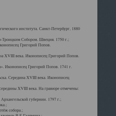
ического института. Санкт-Петербург, 1880
-Троицким Собором. Швеция. 1750 г.;
Иконописец Григорий Попов.
а XVIII века. Иконописец Григорий Попов.
». Иконописец Григорий Попов. 1741 г.
ска. Середина XVIII века. Иконописец
ередины XVIII века. На гравюре отмечены:
Архангельской губернии. 1797 г.;
ка.;
тёж собора.;
кварель В.Е.Галямина.;