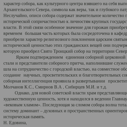
характер собора, как культурного центра взявшего на себя вы
Архангельского Севера, символа как веры, так и глубокого па
Неслучайно, описи собора содержат значительное количество п
исторической сопричастностью к личностям крупных государс
власти. В этой связи особенное значение для горожан приобре
временем большая часть которых была сосредоточена в кафедр
приобрели характер религиозного поклонения царским святыня
исторической ценностью этих гражданских вещей они подчер
которую приобрел Свято Троицкий собор на территории Север
Ярким подтверждением единения соборной церковной ис
стали и представители соборного притча, наполнившие служ
шла на сотрудничество с городской властью, на совместное о
создание научных, просветительских и благотворительных со
соборная интеллигенция проявила в развертывании просветит
Молчанов К.С., Смирнов В.А , Сибирцев М.И. и т.д.
Однако, для новой советской власти храм представляющи
художественную ценность, хотя и находился в ведении Главн
«вековым хламом». Последующая за сломом собора волна тотал
систему доминант – духовных и пространственных ориентиров,
историческая память.
Н. Едовина,