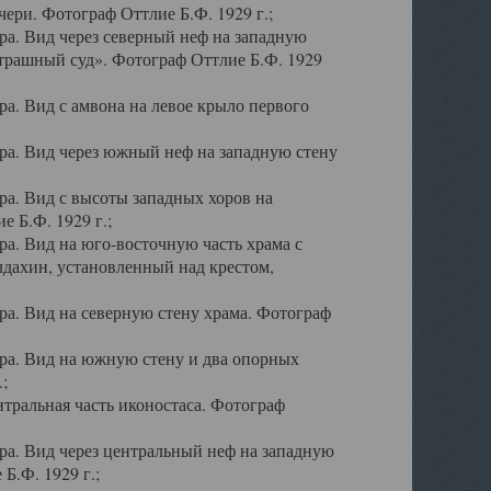
ери. Фотограф Оттлие Б.Ф. 1929 г.;
а. Вид через северный неф на западную
трашный суд». Фотограф Оттлие Б.Ф. 1929
. Вид с амвона на левое крыло первого
а. Вид через южный неф на западную стену
а. Вид с высоты западных хоров на
 Б.Ф. 1929 г.;
а. Вид на юго-восточную часть храма с
дахин, установленный над крестом,
а. Вид на северную стену храма. Фотограф
ра. Вид на южную стену и два опорных
;
тральная часть иконостаса. Фотограф
а. Вид через центральный неф на западную
Б.Ф. 1929 г.;