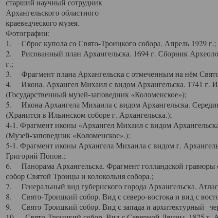
старший научный сотрудник
Архангельского областного
краеведческого музея.
Фотографии:
1. Сброс купола со Свято-Троицкого собора. Апрель 1929 г.;
2. Рисованный план Архангельска. 1694 г. Сборник Археолог
г.;
3. Фрагмент плана Архангельска с отмеченным на нём Свято
4. Икона. Архангел Михаил с видом Архангельска. 1741 г. 
(Государственный музей-заповедник «Коломенское»);
5. Икона Архангела Михаила с видом Архангельска. Середин
(Хранится в Ильинском соборе г. Архангельска.);
4-1. Фрагмент иконы «Архангел Михаил с видом Архангельска
(Музей-заповедник «Коломенское».);
5-1. Фрагмент иконы Архангела Михаила с видом г. Архангель
Григорий Попов.;
6. Панорама Архангельска. Фрагмент голландской гравюры с
собор Святой Троицы и колокольня собора.;
7. Генеральный вид губернского города Архангельска. Атлас 
8. Свято-Троицкий собор. Вид с северо-востока и вид с восто
9. Свято-Троицкий собор. Вид с запада и архитектурный чер
10. Свято-Троицкий собор. Вид с Северной Двины. 1825 г. А