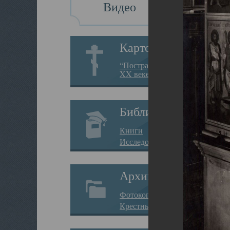
Видео
Картотека
“Пострадавшие за веру в
XX веке на Севере”
Библиотека
Книги
Исследования
Архив
Фотокопии дел
Крестные ходы