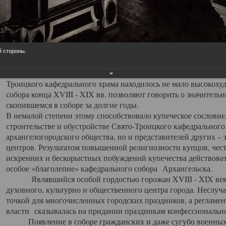
заслуженно выделяя из многочисленных культовых построек 
иконостас украшенный колоннами ионического стиля, с един
царскими вратами, изящным фронтоном и множеством резных,
собой поистине художественную ценность. В совокупности же
шитьем, многочисленными предметами церковной утвари интер
й стороны.
неповторимый красочный ансамбль декоративного убранства с
поражающий воображение своих посетителей. В соборной ризн
Троицкого кафедрального храма находилось не мало высокох
собора конца XVIII - XIX вв. позволяют говорить о значител
скопившемся в соборе за долгие годы.
В немалой степени этому способствовало купеческое сословие
строительстве и обустройстве Свято-Троицкого кафедрального 
архангелогородского общества, но и представителей других –
центров. Результатом повышенной религиозности купцов, чес
искренних и бескорыстных побуждений купечества действовать 
особое «благолепие» кафедрального собора Архангельска.
Являвшийся особой гордостью горожан XVIII - XIX века
духовного, культурно и общественного центра города. Неслуч
точкой для многочисленных городских праздников, а регламен
власти сказывалась на придании праздникам конфессионально
Появление в соборе гражданских и даже сугубо военных 