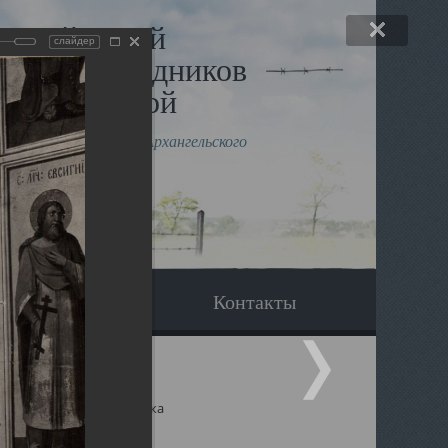
льный музей
слайдер
в и исповедников
рхангельской
влению митрополита Архангельского
горского Даниила
Вопрос-ответ
Контакты
ицкий собор Архангельска