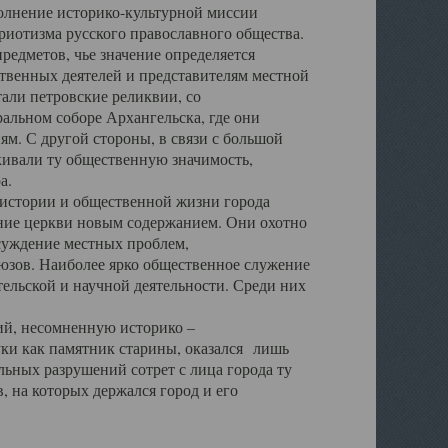
полнение историко-культурной миссии
триотизма русского православного общества.
редметов, чье значение определяется
твенных деятелей и представителям местной
тали петровские реликвии, со
альном соборе Архангельска, где они
м. С другой стороны, в связи с большой
кивали ту общественную значимость,
а.
тории и общественной жизни города
ение церкви новым содержанием. Они охотно
бсуждение местных проблем,
юзов. Наиболее ярко общественное служение
ельской и научной деятельности. Среди них
й, несомненную историко –
ауки как памятник старины, оказался лишь
ьных разрушений сотрет с лица города ту
 на которых держался город и его