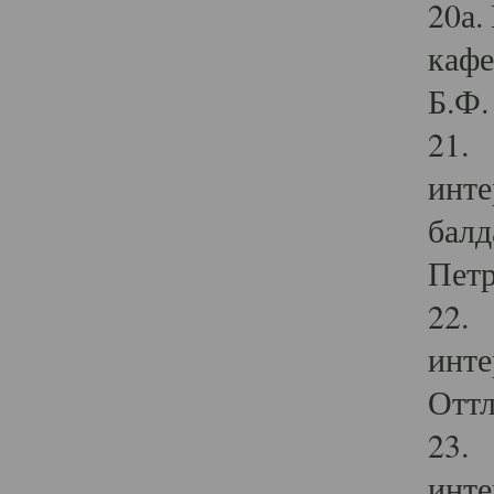
20а.
кафе
Б.Ф. 
21. 
инте
балд
Петр
22. 
инте
Оттл
23. 
инте