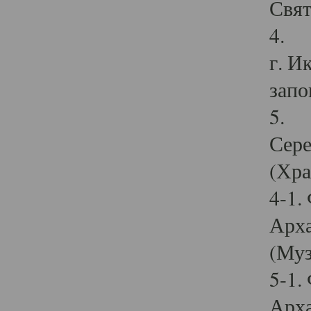
Свят
4. И
г. И
запо
5. И
Сере
(Хра
4-1.
Арха
(Муз
5-1.
Арха