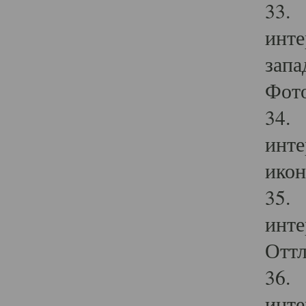
33. 
инте
запа
Фото
34. 
инте
икон
35. 
инте
Оттл
36. 
инте