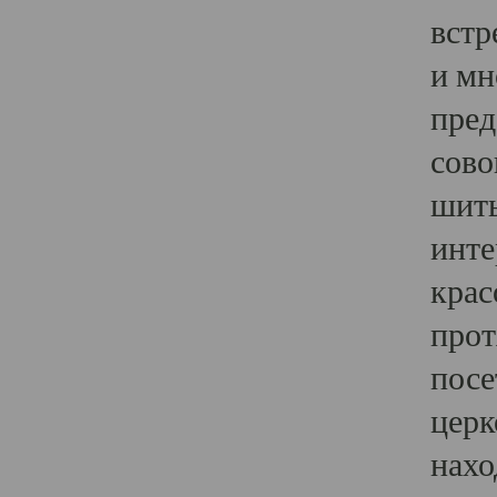
встр
и мн
пред
сово
шить
инте
крас
прот
посе
церк
нахо