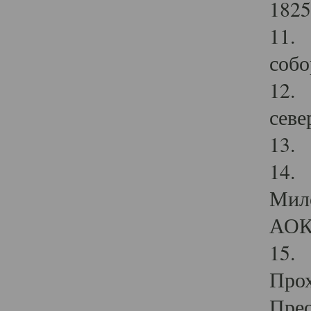
1825
11.
собо
12. 
севе
13.
14. 
Мило
АОК
15. 
Прох
Прео