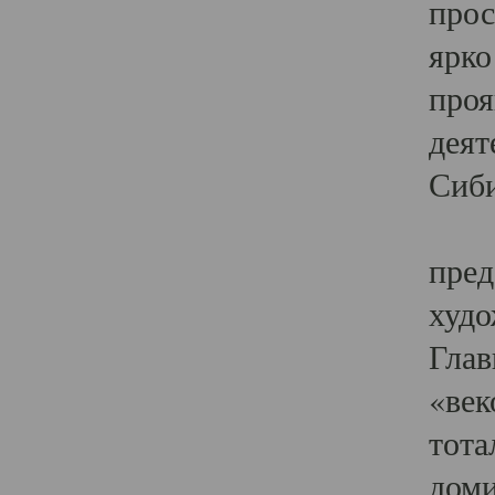
прос
ярко
проя
деят
Сиби
Одн
пред
худо
Глав
«век
тота
доми