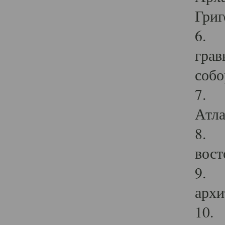
Григ
6. П
грав
собо
7. Г
Атла
8. С
вост
9. С
архи
10. 