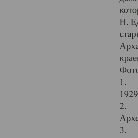
кото
Н. Е
стар
Арха
крае
Фот
1. С
1929 
2. Р
Архе
3. Ф