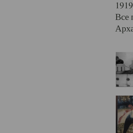
1919
Все 
Арха