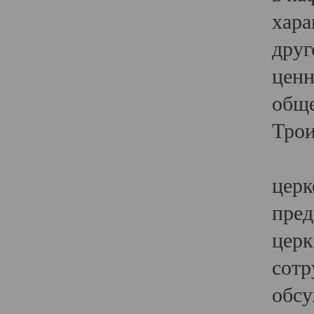
хара
друг
ценн
обще
Трои
Ярк
церк
пред
церк
сотр
обсу