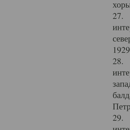
хоры
27. 
инте
севе
1929 
28. 
инте
запа
балд
Петр
29. 
инте