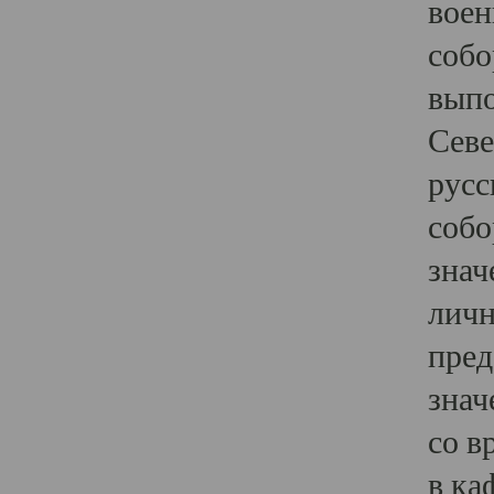
воен
собо
выпо
Севе
русс
собо
знач
личн
пред
знач
со в
в ка