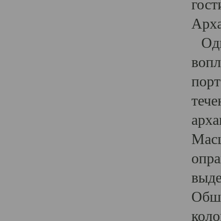
гост
Арха
Один
вопл
порт
тече
арха
Масш
опра
выде
Обши
коло