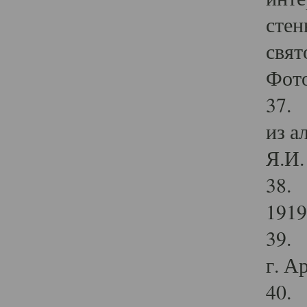
стен
свят
Фото
37. 
из а
Я.И. 
38. 
1919
39. 
г. А
40. 