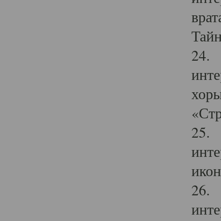
врат
Тайн
24. 
инте
хоры
«Стр
25. 
инте
икон
26. 
инте