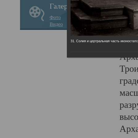
Галерея
годо
Фото
прав
Видео
кафе
Воз
31. Солия и цертральная часть иконостатс
Арха
Трои
град
масш
разр
высо
Арха