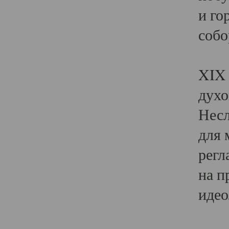
и го
собо
Явл
XIX 
духо
Несл
для 
регл
на п
идео
Поя