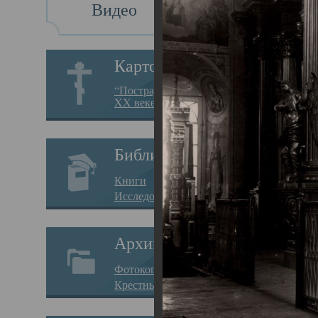
Видео
Св
Картотека
Свя
“Пострадавшие за веру в
XX веке на Севере”
23.12.
Сего
Библиотека
мере
Книги
целе
Исследования
резу
Архив
памя
Фотокопии дел
Арха
Крестные ходы
борь