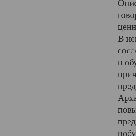
Опис
гово
ценн
В не
сосл
и об
прич
пред
Арха
повы
пред
побу