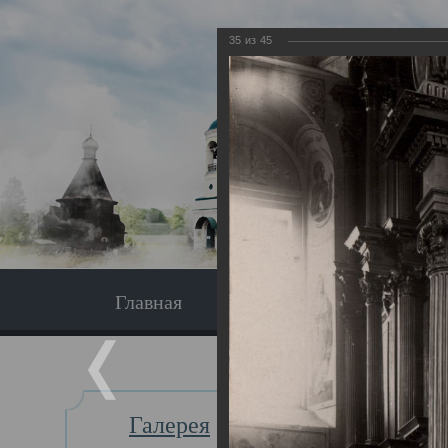
35
из
45
Главная
Экскурсия
Главная
Галерея