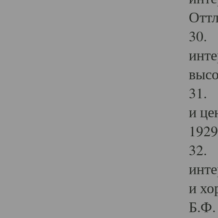
Оттл
30. 
инте
высо
31. 
и це
1929 
32. 
инте
и хо
Б.Ф. 