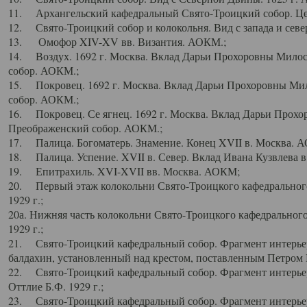
11. Архангельский кафедральный Свято-Троицкий собор. Цен
12. Свято-Троицкий собор и колокольня. Вид с запада и север
13. Омофор XIV-XV вв. Византия. АОКМ.;
14. Воздух. 1692 г. Москва. Вклад Дарьи Прохоровны Мило
собор. АОКМ.;
15. Покровец. 1692 г. Москва. Вклад Дарьи Прохоровны Ми
собор. АОКМ.;
16. Покровец. Се ягнец. 1692 г. Москва. Вклад Дарьи Прох
Преображенский собор. АОКМ.;
17. Палица. Богоматерь. Знамение. Конец XVII в. Москва. 
18. Палица. Успение. XVII в. Север. Вклад Ивана Кузвлева 
19. Епитрахиль. XVI-XVII вв. Москва. АОКМ;
20. Первый этаж колокольни Свято-Троицкого кафедрального
1929 г.;
20а. Нижняя часть колокольни Свято-Троицкого кафедрального
1929 г.;
21. Свято-Троицкий кафедральный собор. Фрагмент интерьер
балдахин, установленный над крестом, поставленным Петром I
22. Свято-Троицкий кафедральный собор. Фрагмент интерьер
Оттлие Б.Ф. 1929 г.;
23. Свято-Троицкий кафедральный собор. Фрагмент интерье