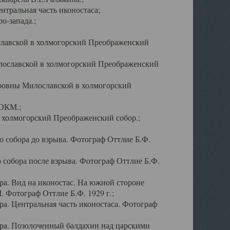
тральная часть иконостаса;
о-запада.;
славской в холмогорский Преображенский
лославской в холмогорский Преображенский
оровны Милославской в холмогорский
АОКМ.;
в холмогорский Преображенский собор.;
 собора до взрыва. Фотограф Оттлие Б.Ф.
 собора после взрыва. Фотограф Оттлие Б.Ф.
а. Вид на иконостас. На южной стороне
. Фотограф Оттлие Б.Ф. 1929 г.;
а. Центральная часть иконостаса. Фотограф
ра. Позолоченный балдахин над царскими