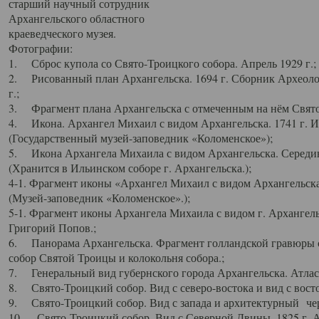
старший научный сотрудник
Архангельского областного
краеведческого музея.
Фотографии:
1. Сброс купола со Свято-Троицкого собора. Апрель 1929 г.;
2. Рисованный план Архангельска. 1694 г. Сборник Археолог
г.;
3. Фрагмент плана Архангельска с отмеченным на нём Свято
4. Икона. Архангел Михаил с видом Архангельска. 1741 г. 
(Государственный музей-заповедник «Коломенское»);
5. Икона Архангела Михаила с видом Архангельска. Середин
(Хранится в Ильинском соборе г. Архангельска.);
4-1. Фрагмент иконы «Архангел Михаил с видом Архангельска
(Музей-заповедник «Коломенское».);
5-1. Фрагмент иконы Архангела Михаила с видом г. Архангель
Григорий Попов.;
6. Панорама Архангельска. Фрагмент голландской гравюры с
собор Святой Троицы и колокольня собора.;
7. Генеральный вид губернского города Архангельска. Атлас 
8. Свято-Троицкий собор. Вид с северо-востока и вид с восто
9. Свято-Троицкий собор. Вид с запада и архитектурный чер
10. Свято-Троицкий собор. Вид с Северной Двины. 1825 г. А