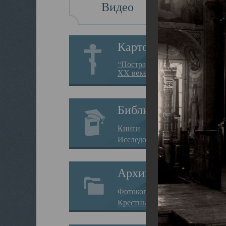
Видео
Картотека
“Пострадавшие за веру в
XX веке на Севере”
Библиотека
Книги
Исследования
Архив
Фотокопии дел
Крестные ходы