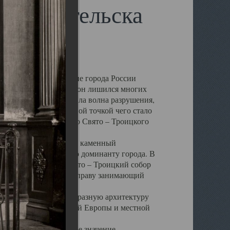
 Архангельска
 чем другие губернские города России
 в результате которых он лишился многих
у Архангельску ударила волна разрушения,
 20 –х годов. Отправной точкой чего стало
нсамбля кафедрального Свято – Троицкого
а, величественный каменный
ю и градостроительную доминанту города. В
оть до разрушения Свято – Троицкий собор
ний Архангельска, по праву занимающий
ртине Архангельска.
 себе яркую и своеобразную архитектуру
ниями России, Западной Европы и местной
вали его кафедральное значение,