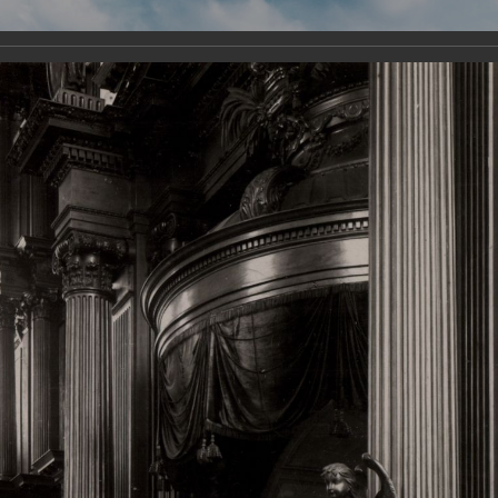
Виртуа
Новомученико
Земли А
Сайт создан по благосло
и Холмо
Наследники
Галерея
Главная
Галерея
Храмы-мученики Архангельска
Свято-Тро