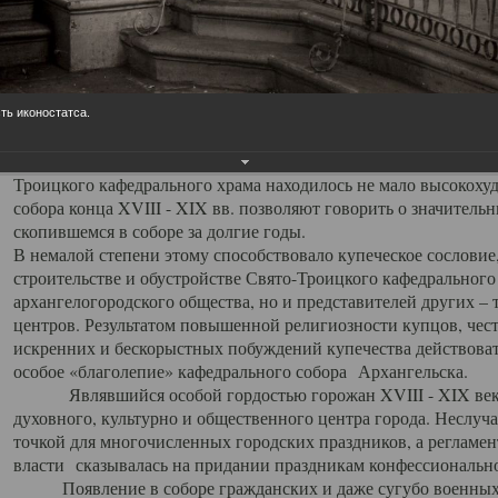
заслуженно выделяя из многочисленных культовых построек 
иконостас украшенный колоннами ионического стиля, с един
царскими вратами, изящным фронтоном и множеством резных,
собой поистине художественную ценность. В совокупности же
шитьем, многочисленными предметами церковной утвари интер
ть иконостатса.
неповторимый красочный ансамбль декоративного убранства с
поражающий воображение своих посетителей. В соборной ризн
Троицкого кафедрального храма находилось не мало высокох
собора конца XVIII - XIX вв. позволяют говорить о значител
скопившемся в соборе за долгие годы.
В немалой степени этому способствовало купеческое сословие
строительстве и обустройстве Свято-Троицкого кафедрального 
архангелогородского общества, но и представителей других –
центров. Результатом повышенной религиозности купцов, чес
искренних и бескорыстных побуждений купечества действовать 
особое «благолепие» кафедрального собора Архангельска.
Являвшийся особой гордостью горожан XVIII - XIX века
духовного, культурно и общественного центра города. Неслуч
точкой для многочисленных городских праздников, а регламен
власти сказывалась на придании праздникам конфессионально
Появление в соборе гражданских и даже сугубо военных 