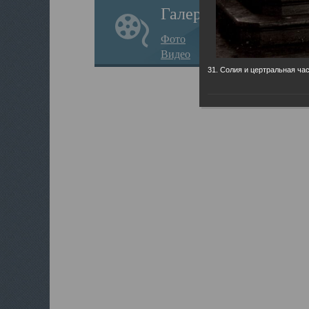
Галерея
Фото
Видео
31. Солия и цертральная час