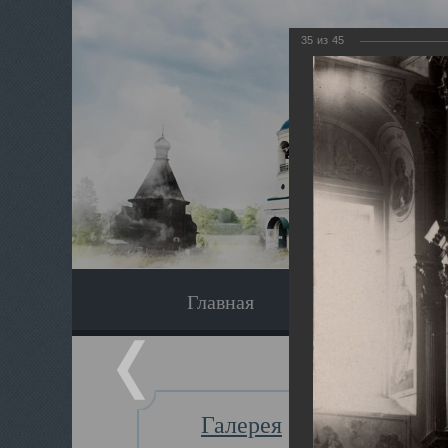
35
из
45
Главная
Экскурсия
Галерея