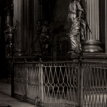
Свято-Троицкий собор
Свято-Троицкий собор Архангельска
23.12.2015
Сегодня мы можем говорить, что Архангельск в большей мере,
пострадал от целенаправленных систематических разрушений,
выдающихся памятников архитектуры. Больше всего по старом
вызванная борьбой с религией, набравшая особую силу в конце
разрушение православного центра архангельской губернии - а
собора Архангельска.
Возникнув в начале XVIII века в центре Архангельск
двухэтажный Троицкий собор, сразу превратился в зрительну
XVIII веке по масштабам ему не было равных на Севере. Впл
оставался самым высоким и значительным из городских строе
второе место, после гостиных дворов, в градостроительной ка
Один из самых больших и светлых соборов России воплотил в
портового города с отраженными в ней архитектурными тече
архангелогородской школы церковного зодчества.
Масштабность, благолепие и богатство собора, вполне оправды