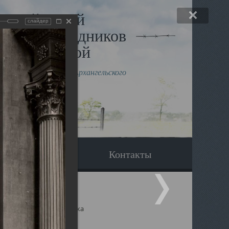
льный музей
слайдер
в и исповедников
рхангельской
влению митрополита Архангельского
горского Даниила
Вопрос-ответ
Контакты
ицкий собор Архангельска