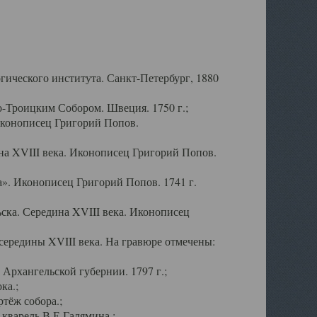
ического института. Санкт-Петербург, 1880
-Троицким Собором. Швеция. 1750 г.;
Иконописец Григорий Попов.
а XVIII века. Иконописец Григорий Попов.
». Иконописец Григорий Попов. 1741 г.
ска. Середина XVIII века. Иконописец
ередины XVIII века. На гравюре отмечены:
Архангельской губернии. 1797 г.;
ка.;
тёж собора.;
кварель В.Е.Галямина.;