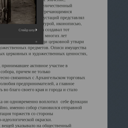
города. Обширный и величественный
ственными нигде не встречающимися
 символических инкрустаций представлял
 с живописью, скульптурой, иконописью,
ьер Троицкого храма создавал тот
Слайд-шоу:
обора, на протяжении многих лет
ице, библиотеке, среди церковной утвари
удожественных предметов. Описи имущества
ьных церковных и художественных ценностях,
, принимавшее активное участие в
собора, причем не только
 тесно связанных с Архангельском торговых
толюбия предпринимателей, а главное
во благо своего края и города и стало
 он одновременно воплотил себе функции
айно, именно собор становился отправной
тация торжеств со стороны
-идеологической окраски.
вещей указывало на общественный