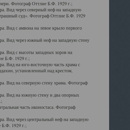
ери. Фотограф Оттлие Б.Ф. 1929 г.;
а. Вид через северный неф на западную
трашный суд». Фотограф Оттлие Б.Ф. 1929
. Вид с амвона на левое крыло первого
а. Вид через южный неф на западную стену
а. Вид с высоты западных хоров на
 Б.Ф. 1929 г.;
а. Вид на юго-восточную часть храма с
дахин, установленный над крестом,
а. Вид на северную стену храма. Фотограф
ра. Вид на южную стену и два опорных
;
тральная часть иконостаса. Фотограф
а. Вид через центральный неф на западную
Б.Ф. 1929 г.;