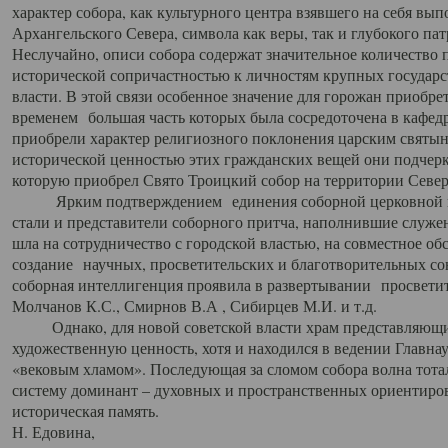
характер собора, как культурного центра взявшего на себя вы
Архангельского Севера, символа как веры, так и глубокого па
Неслучайно, описи собора содержат значительное количество п
исторической сопричастностью к личностям крупных государс
власти. В этой связи особенное значение для горожан приобре
временем большая часть которых была сосредоточена в кафедр
приобрели характер религиозного поклонения царским святыня
исторической ценностью этих гражданских вещей они подчер
которую приобрел Свято Троицкий собор на территории Север
Ярким подтверждением единения соборной церковной ис
стали и представители соборного притча, наполнившие служ
шла на сотрудничество с городской властью, на совместное о
создание научных, просветительских и благотворительных со
соборная интеллигенция проявила в развертывании просветит
Молчанов К.С., Смирнов В.А , Сибирцев М.И. и т.д.
Однако, для новой советской власти храм представляющи
художественную ценность, хотя и находился в ведении Главн
«вековым хламом». Последующая за сломом собора волна тотал
систему доминант – духовных и пространственных ориентиров,
историческая память.
Н. Едовина,