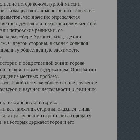
полнение историко-культурной миссии
триотизма русского православного общества.
редметов, чье значение определяется
твенных деятелей и представителям местной
тали петровские реликвии, со
альном соборе Архангельска, где они
м. С другой стороны, в связи с большой
кивали ту общественную значимость,
а.
тории и общественной жизни города
ение церкви новым содержанием. Они охотно
бсуждение местных проблем,
юзов. Наиболее ярко общественное служение
ельской и научной деятельности. Среди них
й, несомненную историко –
ауки как памятник старины, оказался лишь
ьных разрушений сотрет с лица города ту
 на которых держался город и его