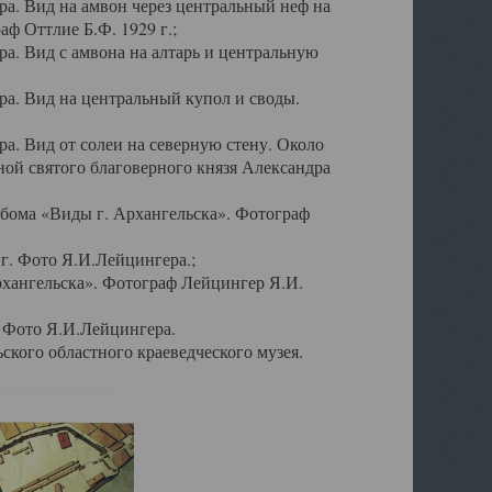
а. Вид на амвон через центральный неф на
аф Оттлие Б.Ф. 1929 г.;
. Вид с амвона на алтарь и центральную
а. Вид на центральный купол и своды.
. Вид от солеи на северную стену. Около
ой святого благоверного князя Александра
бома «Виды г. Архангельска». Фотограф
г. Фото Я.И.Лейцингера.;
рхангельска». Фотограф Лейцингер Я.И.
. Фото Я.И.Лейцингера.
кого областного краеведческого музея.