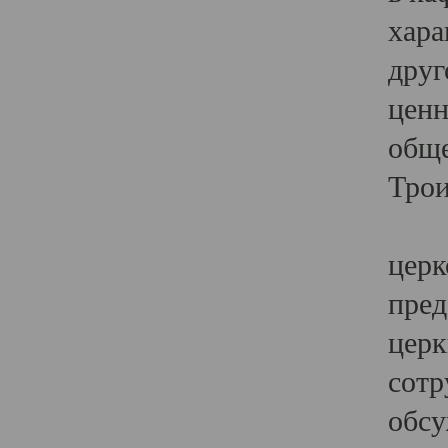
хара
друг
ценн
обще
Трои
Ярк
церк
пред
церк
сотр
обсу