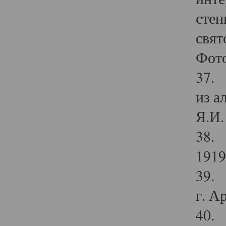
стен
свят
Фото
37. 
из а
Я.И. 
38. 
1919
39. 
г. А
40. 