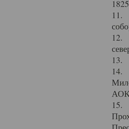
1825
11.
собо
12. 
севе
13.
14. 
Мило
АОК
15. 
Прох
Прео