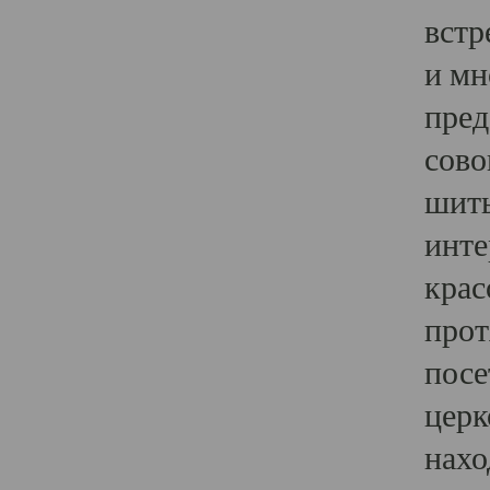
встр
и мн
пред
сово
шить
инте
крас
прот
посе
церк
нахо