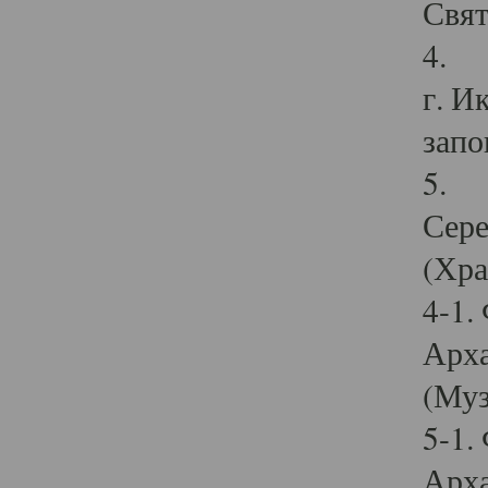
Свят
4. И
г. И
запо
5. И
Сере
(Хра
4-1.
Арха
(Муз
5-1.
Арха