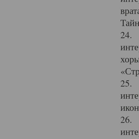
врат
Тайн
24. 
инте
хоры
«Стр
25. 
инте
икон
26. 
инте