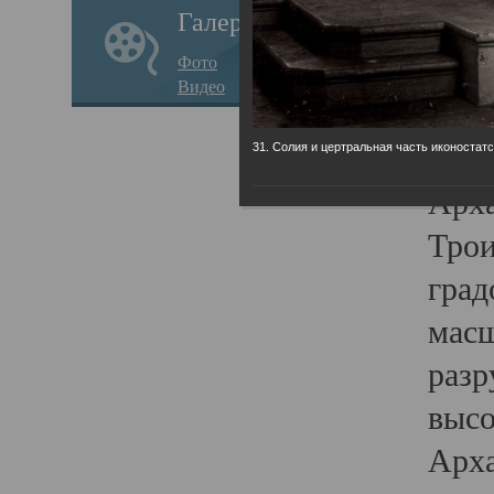
Галерея
годо
Фото
прав
Видео
кафе
Воз
31. Солия и цертральная часть иконостатс
Арха
Трои
град
масш
разр
высо
Арха