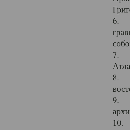
Григ
6. П
грав
собо
7. Г
Атла
8. С
вост
9. С
архи
10. 