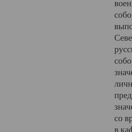
воен
собо
выпо
Севе
русс
собо
знач
личн
пред
знач
со в
в ка