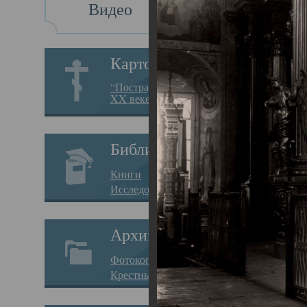
Видео
Св
Картотека
Свя
“Пострадавшие за веру в
XX веке на Севере”
23.12.
Сего
Библиотека
мере
Книги
целе
Исследования
резу
Архив
памя
Фотокопии дел
Арха
Крестные ходы
борь