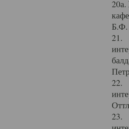
20а.
кафе
Б.Ф. 
21. 
инте
балд
Петр
22. 
инте
Оттл
23. 
инте