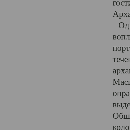
гост
Арха
Один
вопл
порт
тече
арха
Масш
опра
выде
Обши
коло