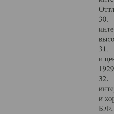
Оттл
30. 
инте
высо
31. 
и це
1929 
32. 
инте
и хо
Б.Ф. 