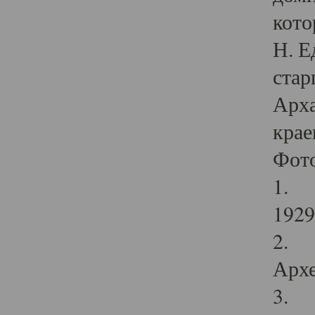
кото
Н. Е
стар
Арха
крае
Фот
1. С
1929 
2. Р
Архе
3. Ф