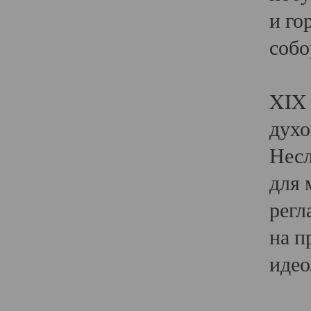
и го
собо
Явл
XIX 
духо
Несл
для 
регл
на п
идео
Поя