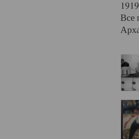
1919
Все 
Арха