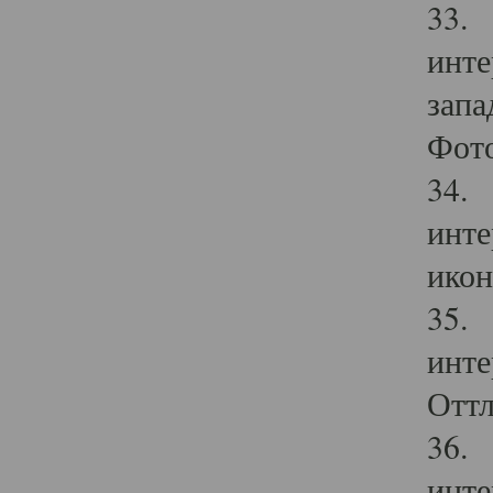
33. 
инте
запа
Фото
34. 
инте
икон
35. 
инте
Оттл
36. 
инте