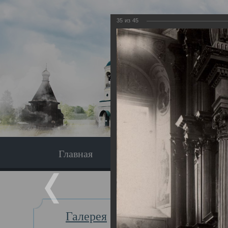
35
из
45
Главная
Экскурсия
Главная
Галерея