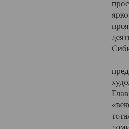
прос
ярко
проя
деят
Сиби
Одн
пред
худо
Глав
«век
тота
доми