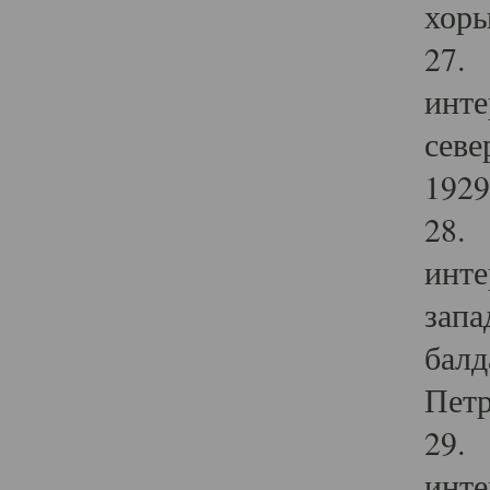
хоры
27. 
инте
севе
1929 
28. 
инте
запа
балд
Петр
29. 
инте