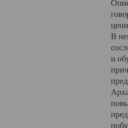
Опис
гово
ценн
В не
сосл
и об
прич
пред
Арха
повы
пред
побу