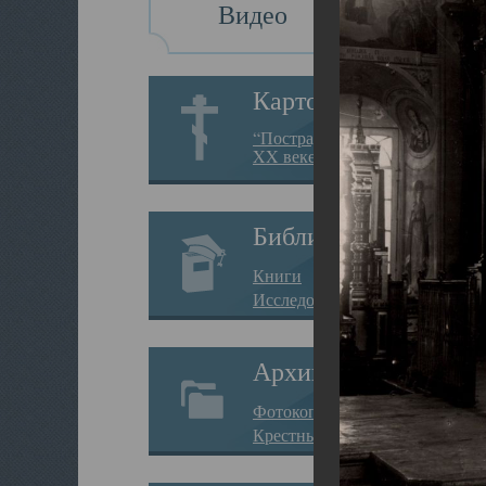
Видео
Картотека
“Пострадавшие за веру в
XX веке на Севере”
Библиотека
Книги
Исследования
Архив
Фотокопии дел
Крестные ходы