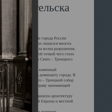
 Архангельска
 чем другие губернские города России
 в результате которых он лишился многих
у Архангельску ударила волна разрушения,
 20 –х годов. Отправной точкой чего стало
нсамбля кафедрального Свято – Троицкого
а, величественный каменный
ю и градостроительную доминанту города. В
оть до разрушения Свято – Троицкий собор
ний Архангельска, по праву занимающий
ртине Архангельска.
 себе яркую и своеобразную архитектуру
ниями России, Западной Европы и местной
вали его кафедральное значение,