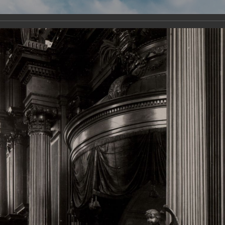
Виртуа
Новомученико
Земли А
Сайт создан по благосло
и Холмо
Наследники
Галерея
Главная
Галерея
Храмы-мученики Архангельска
Свято-Тро