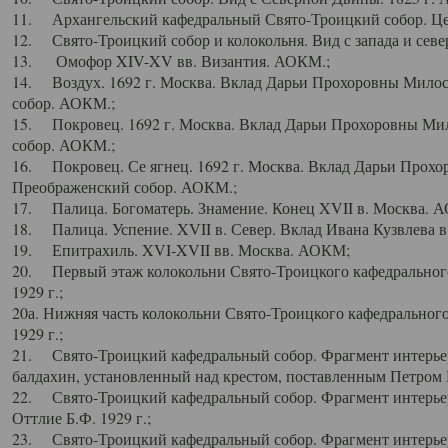
11. Архангельский кафедральный Свято-Троицкий собор. Цен
12. Свято-Троицкий собор и колокольня. Вид с запада и север
13. Омофор XIV-XV вв. Византия. АОКМ.;
14. Воздух. 1692 г. Москва. Вклад Дарьи Прохоровны Мило
собор. АОКМ.;
15. Покровец. 1692 г. Москва. Вклад Дарьи Прохоровны Ми
собор. АОКМ.;
16. Покровец. Се ягнец. 1692 г. Москва. Вклад Дарьи Прох
Преображенский собор. АОКМ.;
17. Палица. Богоматерь. Знамение. Конец XVII в. Москва. 
18. Палица. Успение. XVII в. Север. Вклад Ивана Кузвлева 
19. Епитрахиль. XVI-XVII вв. Москва. АОКМ;
20. Первый этаж колокольни Свято-Троицкого кафедрального
1929 г.;
20а. Нижняя часть колокольни Свято-Троицкого кафедрального
1929 г.;
21. Свято-Троицкий кафедральный собор. Фрагмент интерьер
балдахин, установленный над крестом, поставленным Петром I
22. Свято-Троицкий кафедральный собор. Фрагмент интерьер
Оттлие Б.Ф. 1929 г.;
23. Свято-Троицкий кафедральный собор. Фрагмент интерье