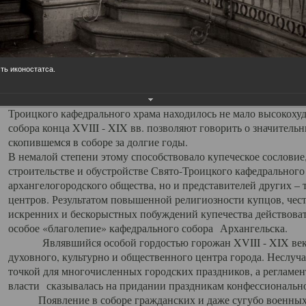
заслуженно выделяя из многочисленных культовых построек 
иконостас украшенный колоннами ионического стиля, с един
царскими вратами, изящным фронтоном и множеством резных,
собой поистине художественную ценность. В совокупности же
шитьем, многочисленными предметами церковной утвари интер
ть иконостатса.
неповторимый красочный ансамбль декоративного убранства с
поражающий воображение своих посетителей. В соборной ризн
Троицкого кафедрального храма находилось не мало высокох
собора конца XVIII - XIX вв. позволяют говорить о значител
скопившемся в соборе за долгие годы.
В немалой степени этому способствовало купеческое сословие
строительстве и обустройстве Свято-Троицкого кафедрального 
архангелогородского общества, но и представителей других –
центров. Результатом повышенной религиозности купцов, чес
искренних и бескорыстных побуждений купечества действовать 
особое «благолепие» кафедрального собора Архангельска.
Являвшийся особой гордостью горожан XVIII - XIX века
духовного, культурно и общественного центра города. Неслуч
точкой для многочисленных городских праздников, а регламен
власти сказывалась на придании праздникам конфессионально
Появление в соборе гражданских и даже сугубо военных 