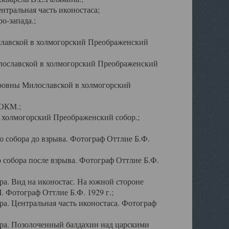
тральная часть иконостаса;
о-запада.;
славской в холмогорский Преображенский
лославской в холмогорский Преображенский
оровны Милославской в холмогорский
АОКМ.;
в холмогорский Преображенский собор.;
 собора до взрыва. Фотограф Оттлие Б.Ф.
 собора после взрыва. Фотограф Оттлие Б.Ф.
а. Вид на иконостас. На южной стороне
. Фотограф Оттлие Б.Ф. 1929 г.;
а. Центральная часть иконостаса. Фотограф
ра. Позолоченный балдахин над царскими