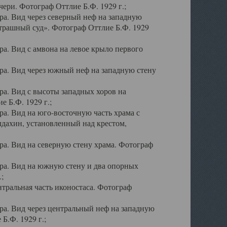
ери. Фотограф Оттлие Б.Ф. 1929 г.;
а. Вид через северный неф на западную
трашный суд». Фотограф Оттлие Б.Ф. 1929
. Вид с амвона на левое крыло первого
а. Вид через южный неф на западную стену
а. Вид с высоты западных хоров на
 Б.Ф. 1929 г.;
а. Вид на юго-восточную часть храма с
дахин, установленный над крестом,
а. Вид на северную стену храма. Фотограф
ра. Вид на южную стену и два опорных
;
тральная часть иконостаса. Фотограф
а. Вид через центральный неф на западную
Б.Ф. 1929 г.;