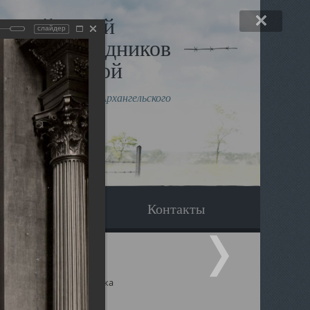
льный музей
слайдер
в и исповедников
рхангельской
влению митрополита Архангельского
горского Даниила
Вопрос-ответ
Контакты
ицкий собор Архангельска