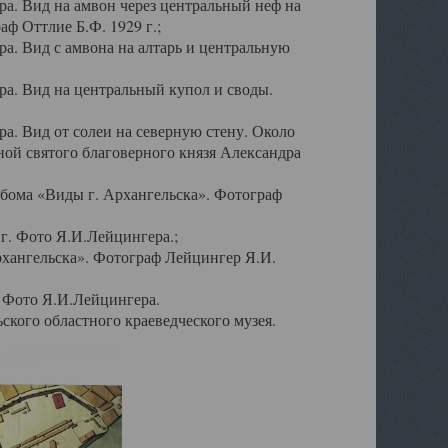
а. Вид на амвон через центральный неф на
аф Оттлие Б.Ф. 1929 г.;
. Вид с амвона на алтарь и центральную
а. Вид на центральный купол и своды.
. Вид от солеи на северную стену. Около
ой святого благоверного князя Александра
бома «Виды г. Архангельска». Фотограф
г. Фото Я.И.Лейцингера.;
рхангельска». Фотограф Лейцингер Я.И.
. Фото Я.И.Лейцингера.
кого областного краеведческого музея.