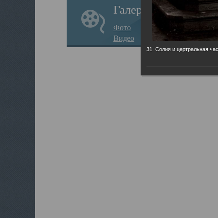
Галерея
Фото
Видео
31. Солия и цертральная час