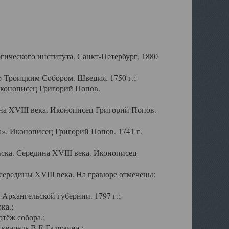
ического института. Санкт-Петербург, 1880
-Троицким Собором. Швеция. 1750 г.;
Иконописец Григорий Попов.
а XVIII века. Иконописец Григорий Попов.
». Иконописец Григорий Попов. 1741 г.
ска. Середина XVIII века. Иконописец
ередины XVIII века. На гравюре отмечены:
Архангельской губернии. 1797 г.;
ка.;
тёж собора.;
кварель В.Е.Галямина.;