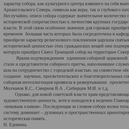
характер собора, как культурного центра взявшего на себя вы
Архангельского Севера, символа как веры, так и глубокого па
Неслучайно, описи собора содержат значительное количество п
исторической сопричастностью к личностям крупных государс
власти. В этой связи особенное значение для горожан приобре
временем большая часть которых была сосредоточена в кафедр
приобрели характер религиозного поклонения царским святыня
исторической ценностью этих гражданских вещей они подчер
которую приобрел Свято Троицкий собор на территории Север
Ярким подтверждением единения соборной церковной ис
стали и представители соборного притча, наполнившие служ
шла на сотрудничество с городской властью, на совместное о
создание научных, просветительских и благотворительных со
соборная интеллигенция проявила в развертывании просветит
Молчанов К.С., Смирнов В.А , Сибирцев М.И. и т.д.
Однако, для новой советской власти храм представляющи
художественную ценность, хотя и находился в ведении Главн
«вековым хламом». Последующая за сломом собора волна тотал
систему доминант – духовных и пространственных ориентиров,
историческая память.
Н. Едовина,