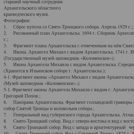
старший научный сотрудник
Архангельского областного
краеведческого музея.
Фотографии:
1. Сброс купола со Свято-Троицкого собора. Апрель 1929 г.;
2. Рисованный план Архангельска. 1694 г. Сборник Археолог
г.;
3. Фрагмент плана Архангельска с отмеченным на нём Свято
4. Икона. Архангел Михаил с видом Архангельска. 1741 г. 
(Государственный музей-заповедник «Коломенское»);
5. Икона Архангела Михаила с видом Архангельска. Середин
(Хранится в Ильинском соборе г. Архангельска.);
4-1. Фрагмент иконы «Архангел Михаил с видом Архангельска
(Музей-заповедник «Коломенское».);
5-1. Фрагмент иконы Архангела Михаила с видом г. Архангель
Григорий Попов.;
6. Панорама Архангельска. Фрагмент голландской гравюры с
собор Святой Троицы и колокольня собора.;
7. Генеральный вид губернского города Архангельска. Атлас 
8. Свято-Троицкий собор. Вид с северо-востока и вид с восто
9. Свято-Троицкий собор. Вид с запада и архитектурный чер
10. Свято-Троицкий собор. Вид с Северной Двины. 1825 г. А