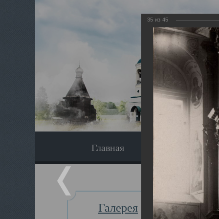
35
из
45
Главная
Экскурсия
Галерея