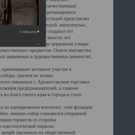
города. Обширный и величественный
ственными нигде не встречающимися
 символических инкрустаций представлял
 с живописью, скульптурой, иконописью,
ьер Троицкого храма создавал тот
Слайд-шоу:
обора, на протяжении многих лет
ице, библиотеке, среди церковной утвари
удожественных предметов. Описи имущества
ьных церковных и художественных ценностях,
, принимавшее активное участие в
собора, причем не только
 тесно связанных с Архангельском торговых
толюбия предпринимателей, а главное
во благо своего края и города и стало
 он одновременно воплотил себе функции
айно, именно собор становился отправной
тация торжеств со стороны
-идеологической окраски.
вещей указывало на общественный