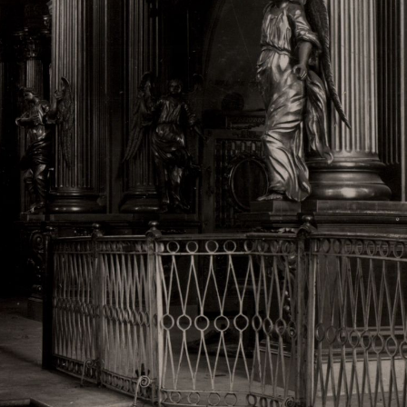
Свято-Троицкий собор
Свято-Троицкий собор Архангельска
23.12.2015
Сегодня мы можем говорить, что Архангельск в большей мере,
пострадал от целенаправленных систематических разрушений,
выдающихся памятников архитектуры. Больше всего по старом
вызванная борьбой с религией, набравшая особую силу в конце
разрушение православного центра архангельской губернии - а
собора Архангельска.
Возникнув в начале XVIII века в центре Архангельск
двухэтажный Троицкий собор, сразу превратился в зрительну
XVIII веке по масштабам ему не было равных на Севере. Впл
оставался самым высоким и значительным из городских строе
второе место, после гостиных дворов, в градостроительной ка
Один из самых больших и светлых соборов России воплотил в
портового города с отраженными в ней архитектурными тече
архангелогородской школы церковного зодчества.
Масштабность, благолепие и богатство собора, вполне оправды