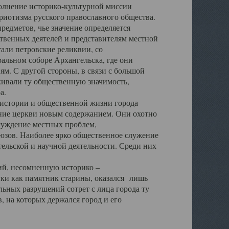
полнение историко-культурной миссии
триотизма русского православного общества.
редметов, чье значение определяется
твенных деятелей и представителям местной
тали петровские реликвии, со
альном соборе Архангельска, где они
м. С другой стороны, в связи с большой
кивали ту общественную значимость,
а.
тории и общественной жизни города
ение церкви новым содержанием. Они охотно
бсуждение местных проблем,
юзов. Наиболее ярко общественное служение
ельской и научной деятельности. Среди них
й, несомненную историко –
ауки как памятник старины, оказался лишь
ьных разрушений сотрет с лица города ту
 на которых держался город и его