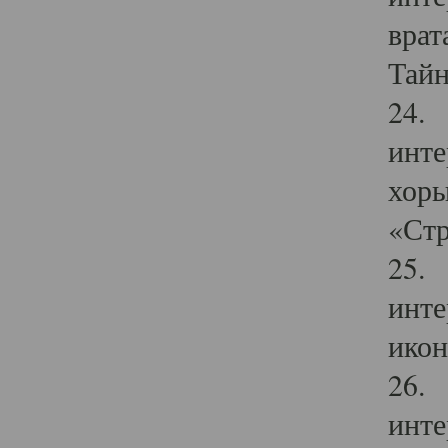
врат
Тайн
24. 
инте
хоры
«Стр
25. 
инте
икон
26. 
инте