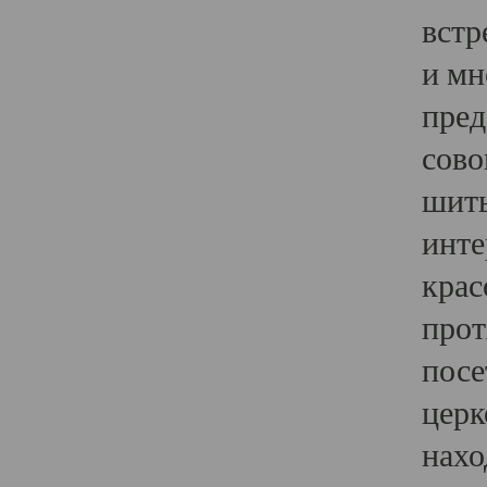
встр
и мн
пред
сово
шить
инте
крас
прот
посе
церк
нахо