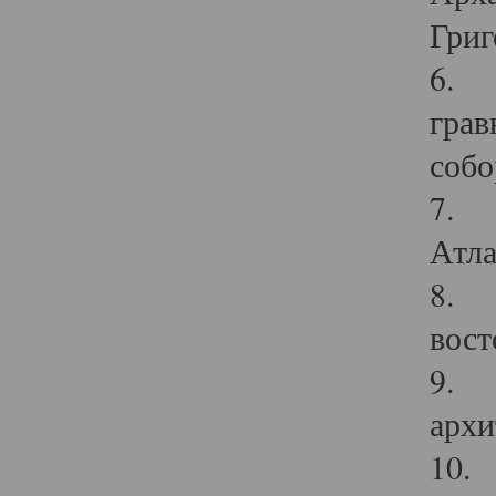
Григ
6. П
грав
собо
7. Г
Атла
8. С
вост
9. С
архи
10. 