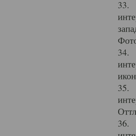
33. 
инте
запа
Фото
34. 
инте
икон
35. 
инте
Оттл
36. 
инте