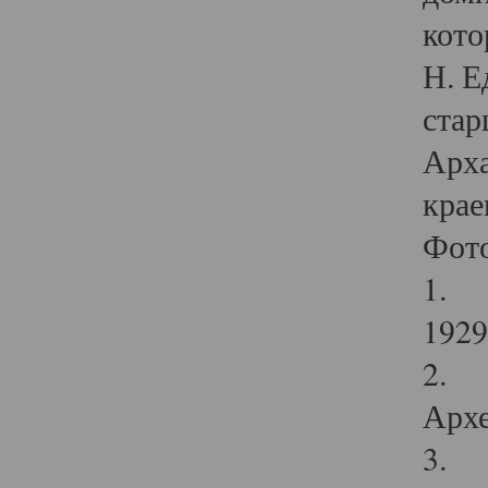
кото
Н. Е
стар
Арха
крае
Фот
1. С
1929 
2. Р
Архе
3. Ф