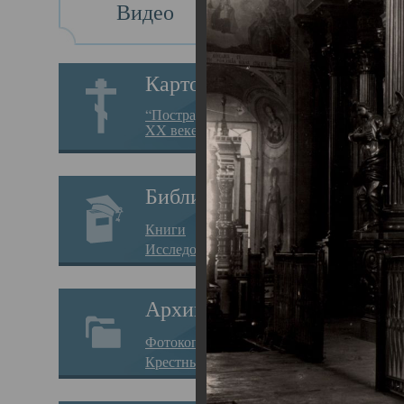
Видео
Св
Картотека
Свя
“Пострадавшие за веру в
XX веке на Севере”
23.12.
Сего
Библиотека
мере
Книги
целе
Исследования
резу
Архив
памя
Фотокопии дел
Арха
Крестные ходы
борь