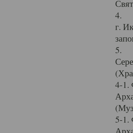
Свят
4. И
г. И
запо
5. И
Сере
(Хра
4-1.
Арха
(Муз
5-1.
Арха