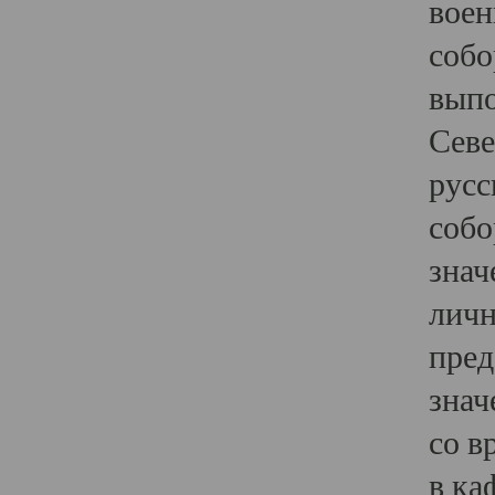
воен
собо
выпо
Севе
русс
собо
знач
личн
пред
знач
со в
в ка