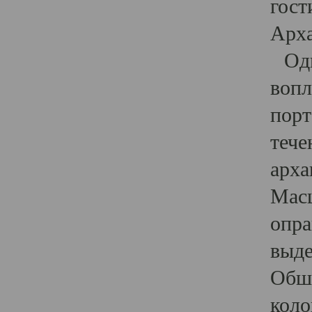
гост
Арха
Один
вопл
порт
тече
арха
Масш
опра
выде
Обши
коло