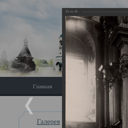
35
из
45
Главная
Экскурсия
Главная
Галерея