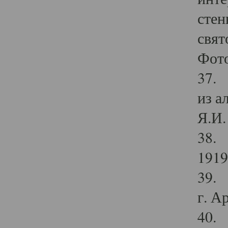
стен
свят
Фото
37. 
из а
Я.И. 
38. 
1919
39. 
г. А
40. 