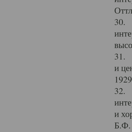
Оттл
30. 
инте
высо
31. 
и це
1929 
32. 
инте
и хо
Б.Ф. 