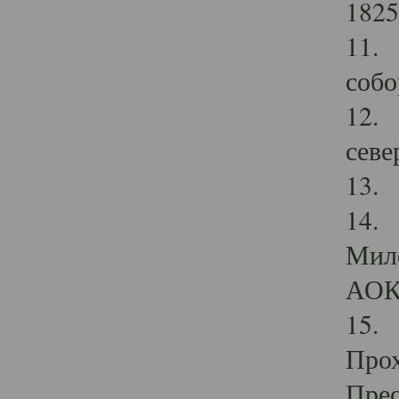
1825
11.
собо
12. 
севе
13.
14. 
Мило
АОК
15. 
Прох
Прео