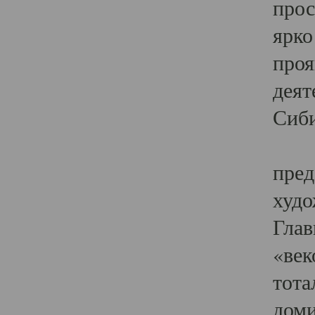
прос
ярко
проя
деят
Сиби
Одн
пред
худо
Глав
«век
тота
доми