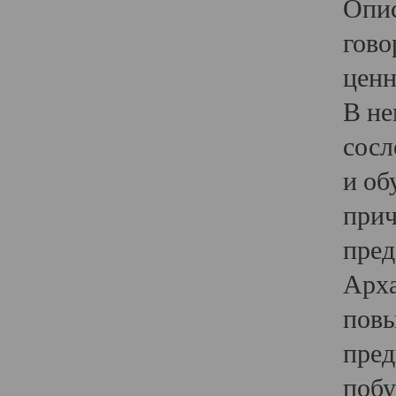
Опис
гово
ценн
В не
сосл
и об
прич
пред
Арха
повы
пред
побу