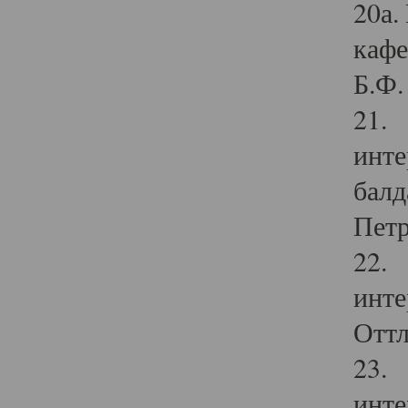
20а.
кафе
Б.Ф. 
21. 
инте
балд
Петр
22. 
инте
Оттл
23. 
инте