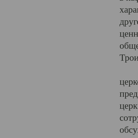
хара
друг
ценн
обще
Трои
Ярк
церк
пред
церк
сотр
обсу