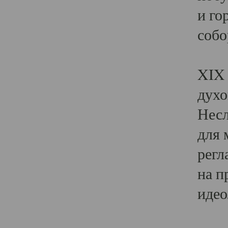
и го
собо
Явл
XIX 
духо
Несл
для 
регл
на п
идео
Поя