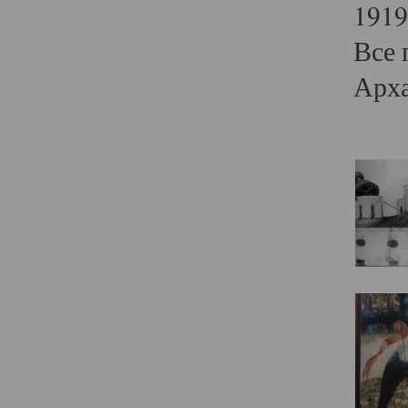
1919
Все 
Арха