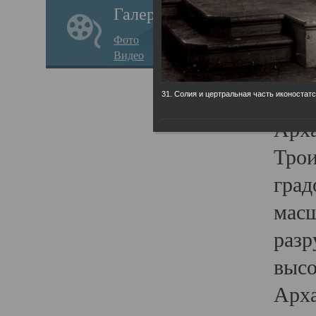
Галерея
годо
Фото
прав
Видео
кафе
Воз
31. Солия и цертральная часть иконостатс
Арха
Трои
град
масш
разр
высо
Арха