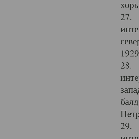
хоры
27. 
инте
севе
1929 
28. 
инте
запа
балд
Петр
29. 
инте