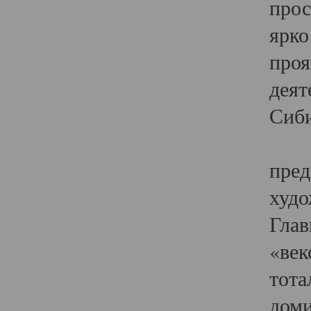
прос
ярко
проя
деят
Сиби
Одн
пред
худо
Глав
«век
тота
доми