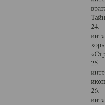
врат
Тайн
24. 
инте
хоры
«Стр
25. 
инте
икон
26. 
инте