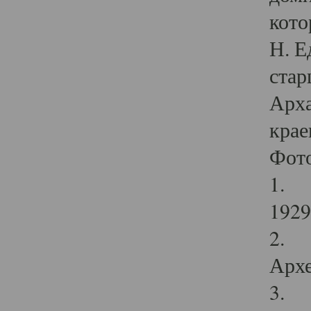
кото
Н. Е
стар
Арха
крае
Фот
1. С
1929 
2. Р
Архе
3. Ф