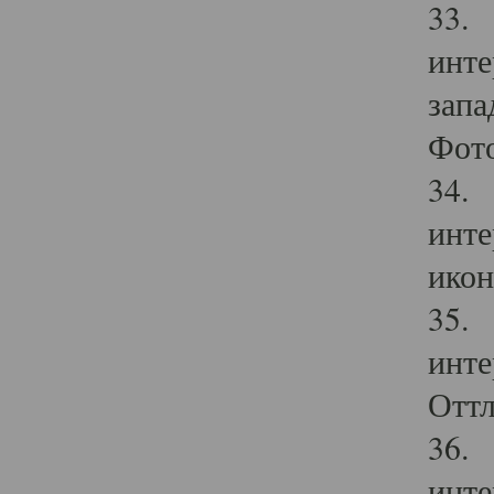
33. 
инте
запа
Фото
34. 
инте
икон
35. 
инте
Оттл
36. 
инте