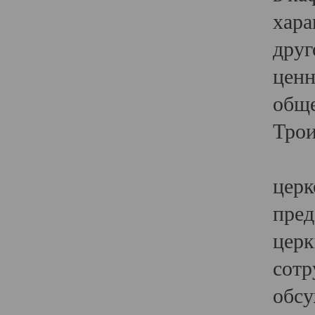
хара
друг
ценн
обще
Трои
Ярк
церк
пред
церк
сотр
обсу