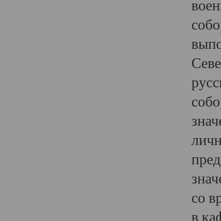
воен
собо
выпо
Севе
русс
собо
знач
личн
пред
знач
со в
в ка