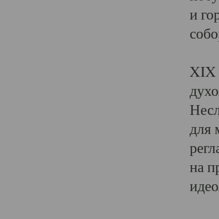
и го
собо
Явл
XIX 
духо
Несл
для 
регл
на п
идео
Поя