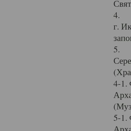
Свят
4. И
г. И
запо
5. И
Сере
(Хра
4-1.
Арха
(Муз
5-1.
Арха