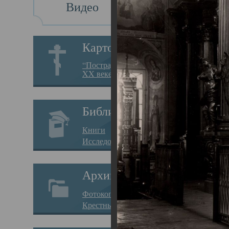
Видео
Св
Картотека
Свя
“Пострадавшие за веру в
XX веке на Севере”
23.12.
Сего
Библиотека
мере
Книги
целе
Исследования
резу
Архив
памя
Фотокопии дел
Арха
Крестные ходы
борь