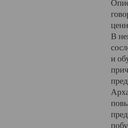
Опис
гово
ценн
В не
сосл
и об
прич
пред
Арха
повы
пред
побу