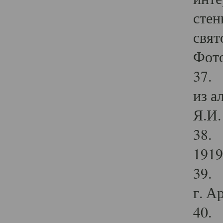
стен
свят
Фото
37. 
из а
Я.И. 
38. 
1919
39. 
г. А
40. 