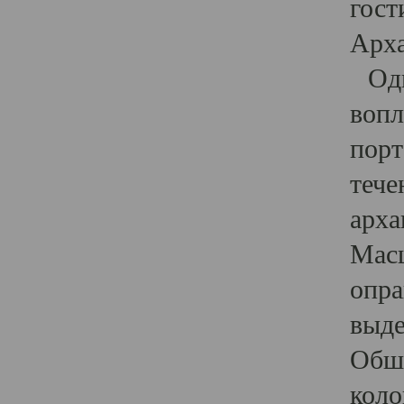
гост
Арха
Один
вопл
порт
тече
арха
Масш
опра
выде
Обши
коло