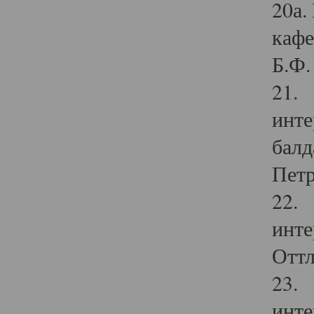
20а.
кафе
Б.Ф. 
21. 
инте
балд
Петр
22. 
инте
Оттл
23. 
инте