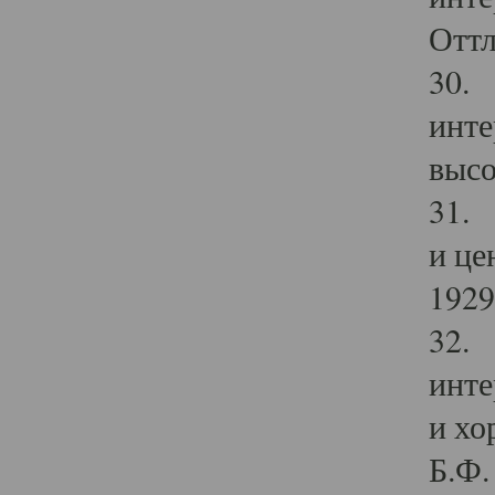
Оттл
30. 
инте
высо
31. 
и це
1929 
32. 
инте
и хо
Б.Ф. 