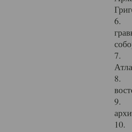
Григ
6. П
грав
собо
7. Г
Атла
8. С
вост
9. С
архи
10. 