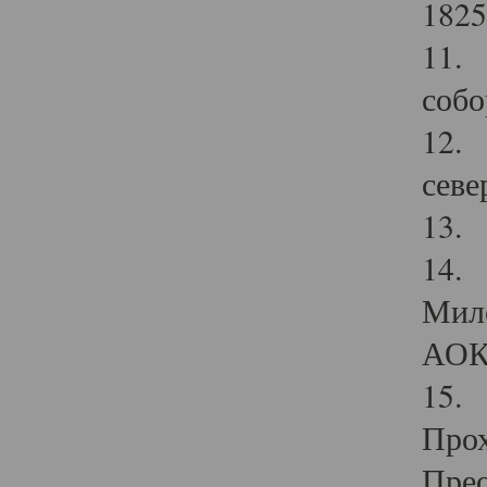
1825
11.
собо
12. 
севе
13.
14. 
Мило
АОК
15. 
Прох
Прео