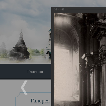
35
из
45
Главная
Экскурсия
Главная
Галерея