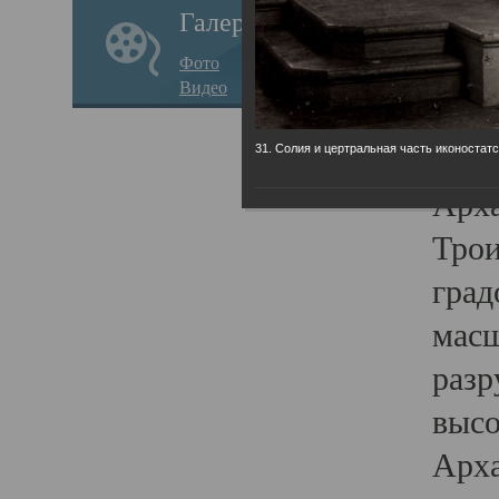
Галерея
годо
Фото
прав
Видео
кафе
Воз
31. Солия и цертральная часть иконостатс
Арха
Трои
град
масш
разр
высо
Арха