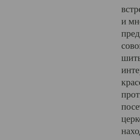
встр
и мн
пред
сово
шить
инте
крас
прот
посе
церк
нахо