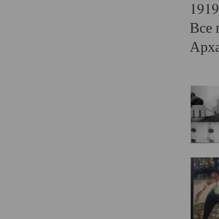
1919
Все 
Арха