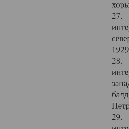
хоры
27. 
инте
севе
1929 
28. 
инте
запа
балд
Петр
29. 
инте