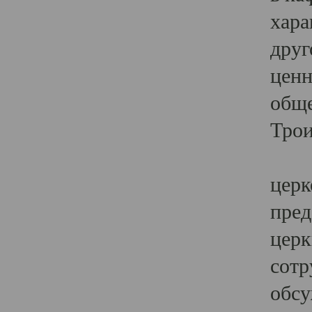
хара
друг
ценн
обще
Трои
Ярк
церк
пред
церк
сотр
обсу