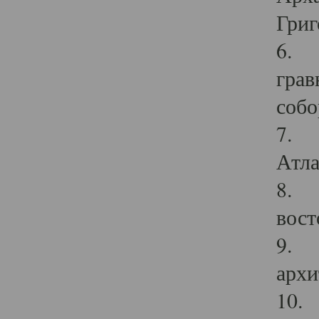
Григ
6. П
грав
собо
7. Г
Атла
8. С
вост
9. С
архи
10. 