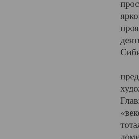
прос
ярко
проя
деят
Сиби
Одн
пред
худо
Глав
«век
тота
доми