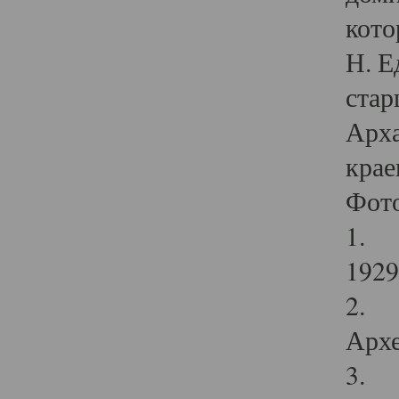
кото
Н. Е
стар
Арха
крае
Фот
1. С
1929 
2. Р
Архе
3. Ф