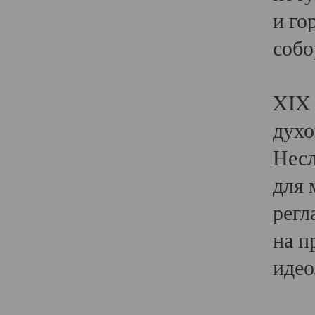
и го
собо
Явл
XIX 
духо
Несл
для 
регл
на п
идео
Поя