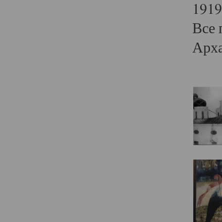
1919
Все 
Арха