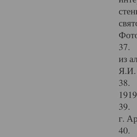
стен
свят
Фото
37. 
из а
Я.И. 
38. 
1919
39. 
г. А
40. 