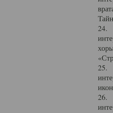
врат
Тайн
24. 
инте
хоры
«Стр
25. 
инте
икон
26. 
инте