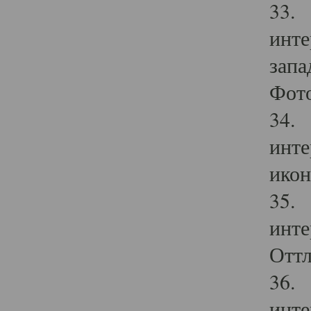
33. 
инте
запа
Фото
34. 
инте
икон
35. 
инте
Оттл
36. 
инте