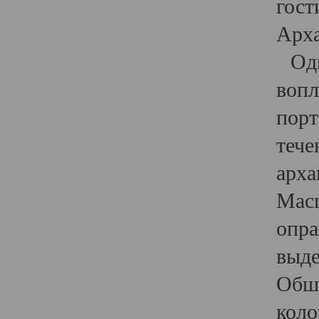
гост
Арха
Один
вопл
порт
тече
арха
Масш
опра
выде
Обши
коло