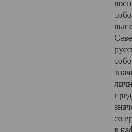
воен
собо
выпо
Севе
русс
собо
знач
личн
пред
знач
со в
в ка