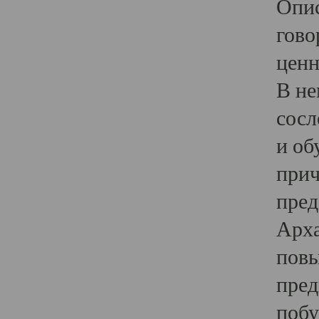
Опис
гово
ценн
В не
сосл
и об
прич
пред
Арха
повы
пред
побу