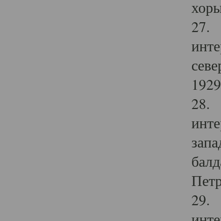
хоры
27. 
инте
севе
1929 
28. 
инте
запа
балд
Петр
29. 
инте