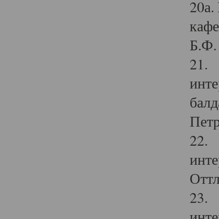
20а.
кафе
Б.Ф. 
21. 
инте
балд
Петр
22. 
инте
Оттл
23. 
инте