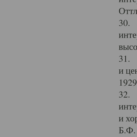
Оттл
30. 
инте
высо
31. 
и це
1929 
32. 
инте
и хо
Б.Ф. 