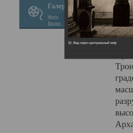
Галерея
годо
Фото
прав
Видео
кафе
Воз
32. Вид через центральный неф.
Арха
Трои
град
масш
разр
высо
Арха