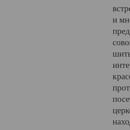
встр
и мн
пред
сово
шить
инте
крас
прот
посе
церк
нахо