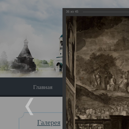
36
из
45
Главная
Экскурсия
Главная
Галерея