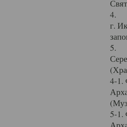
Свят
4. И
г. И
запо
5. И
Сере
(Хра
4-1.
Арха
(Муз
5-1.
Арха