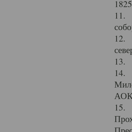
1825
11.
собо
12. 
севе
13.
14. 
Мило
АОК
15. 
Прох
Прео