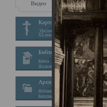
Видео
Св
Картотека
Свя
“Пострадавшие за веру в
XX веке на Севере”
23.12.
Сего
Библиотека
мере
Книги
целе
Исследования
резу
Архив
памя
Фотокопии дел
Арха
Крестные ходы
борь