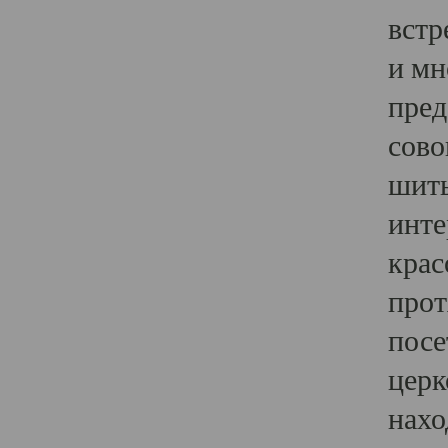
встр
и мн
пред
сово
шить
инте
крас
прот
посе
церк
нахо