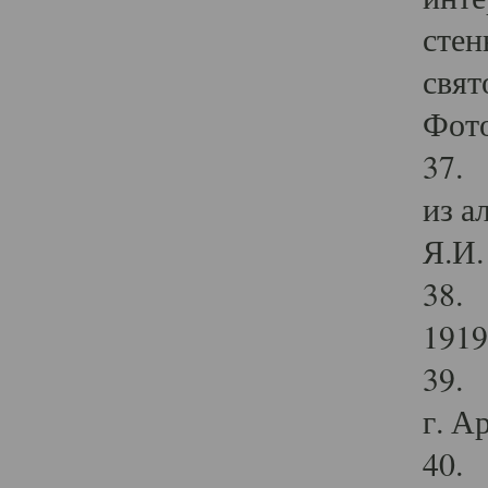
стен
свят
Фото
37. 
из а
Я.И. 
38. 
1919
39. 
г. А
40. 