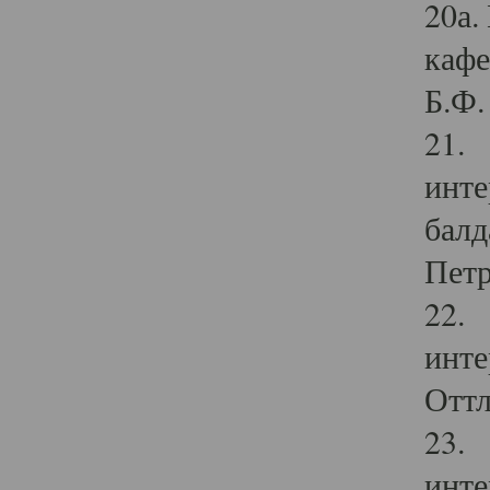
20а.
кафе
Б.Ф. 
21. 
инте
балд
Петр
22. 
инте
Оттл
23. 
инте