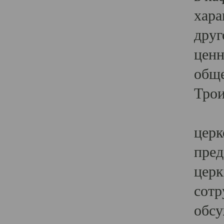
хара
друг
ценн
обще
Трои
Ярк
церк
пред
церк
сотр
обсу