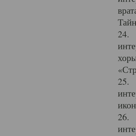
врат
Тайн
24. 
инте
хоры
«Стр
25. 
инте
икон
26. 
инте