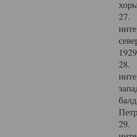
хоры
27. 
инте
севе
1929 
28. 
инте
запа
балд
Петр
29. 
инте