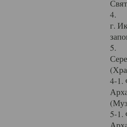
Свят
4. И
г. И
запо
5. И
Сере
(Хра
4-1.
Арха
(Муз
5-1.
Арха