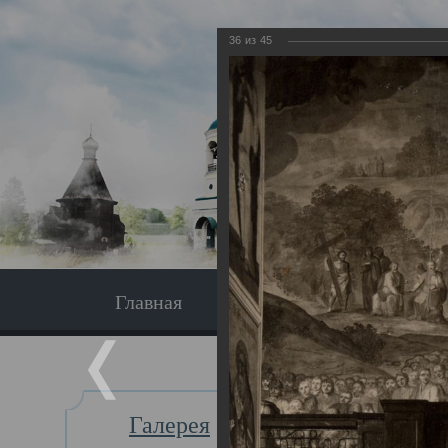
36
из
45
Главная
Экскурсия
Главная
Галерея