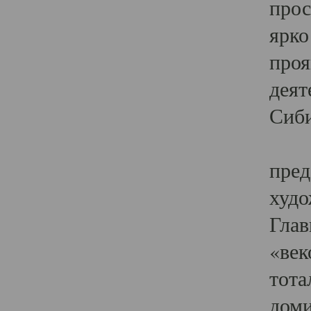
прос
ярко
проя
деят
Сиби
Одн
пред
худо
Глав
«век
тота
доми