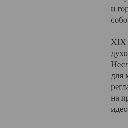
и го
собо
Явл
XIX 
духо
Несл
для 
регл
на п
идео
Поя