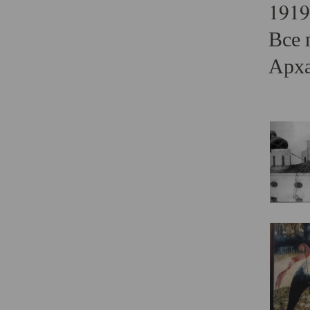
1919
Все 
Арха