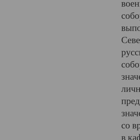
воен
собо
выпо
Севе
русс
собо
знач
личн
пред
знач
со в
в ка