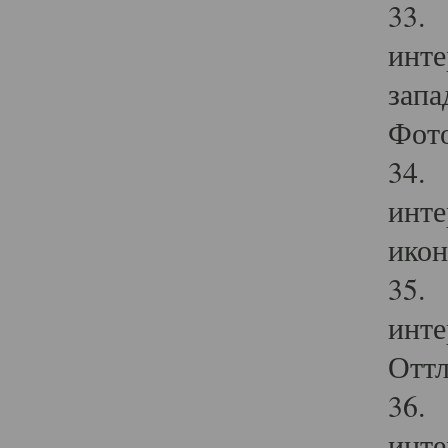
33. 
инте
запа
Фото
34. 
инте
икон
35. 
инте
Оттл
36. 
инте