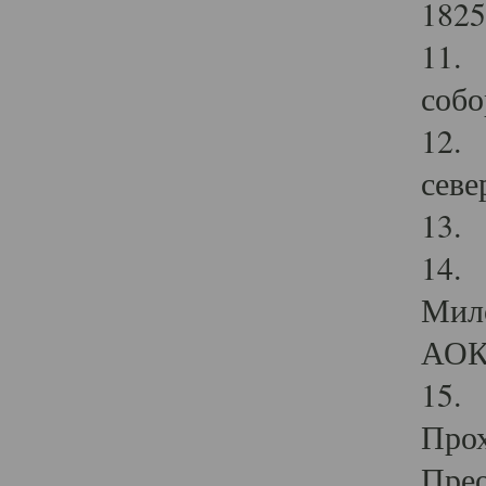
1825
11.
собо
12. 
севе
13.
14. 
Мило
АОК
15. 
Прох
Прео