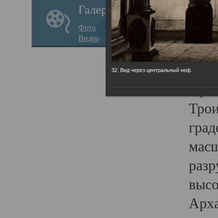
Галерея
годо
Фото
прав
Видео
кафе
Воз
32. Вид через центральный неф.
Арха
Трои
град
масш
разр
высо
Арха