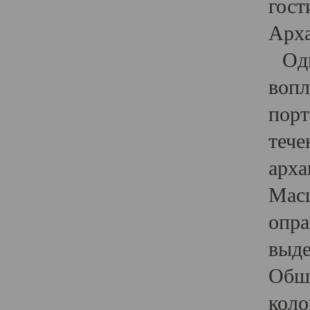
гост
Арха
Один
вопл
порт
тече
арха
Масш
опра
выде
Обши
коло