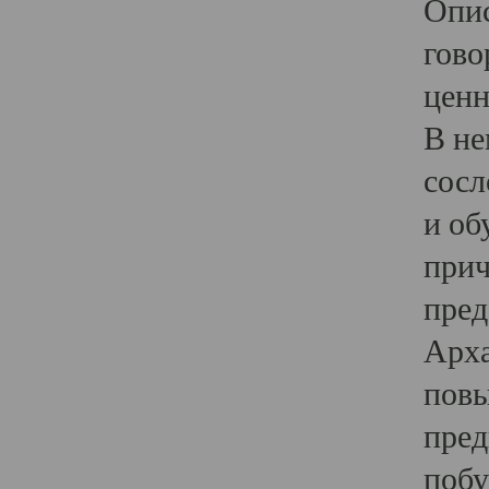
Опис
гово
ценн
В не
сосл
и об
прич
пред
Арха
повы
пред
побу