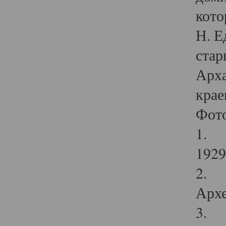
кото
Н. Е
стар
Арха
крае
Фот
1. С
1929 
2. Р
Архе
3. Ф