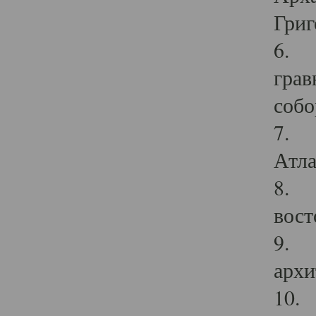
Григ
6. П
грав
собо
7. Г
Атла
8. С
вост
9. С
архи
10. 