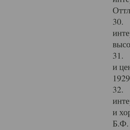
Оттл
30. 
инте
высо
31. 
и це
1929 
32. 
инте
и хо
Б.Ф. 