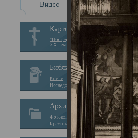
Видео
Св
Картотека
Свя
“Пострадавшие за веру в
XX веке на Севере”
23.12.
Сего
Библиотека
мере
Книги
целе
Исследования
резу
Архив
памя
Фотокопии дел
Арха
Крестные ходы
борь