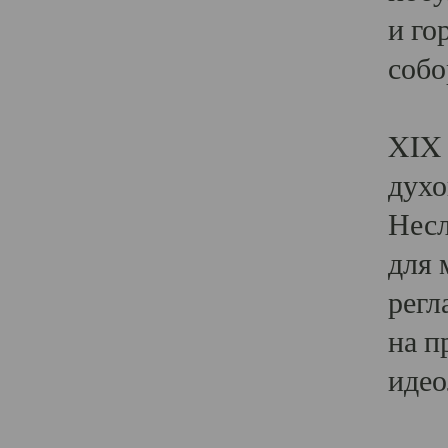
и го
собо
Явл
XIX 
духо
Несл
для 
регл
на п
идео
Поя