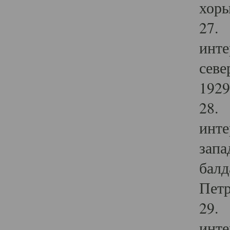
хоры
27. 
инте
севе
1929 
28. 
инте
запа
балд
Петр
29. 
инте