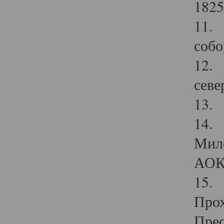
1825
11.
собо
12. 
севе
13.
14. 
Мило
АОК
15. 
Прох
Прео