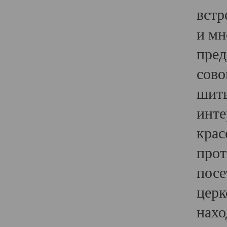
встр
и мн
пред
сово
шить
инте
крас
прот
посе
церк
нахо