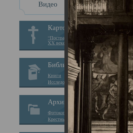
Видео
Св
Картотека
Свя
“Пострадавшие за веру в
XX веке на Севере”
23.12.
Сего
Библиотека
мере
Книги
целе
Исследования
резу
Архив
памя
Фотокопии дел
Арха
Крестные ходы
борь