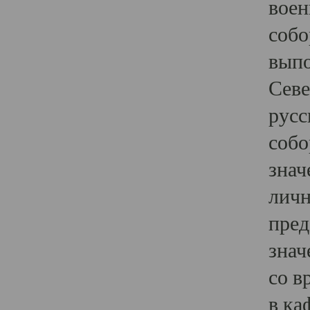
воен
собо
выпо
Севе
русс
собо
знач
личн
пред
знач
со в
в ка