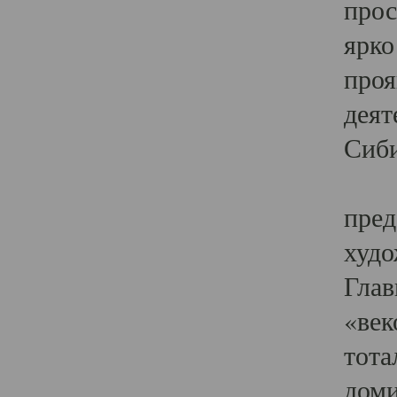
прос
ярко
проя
деят
Сиби
Одн
пред
худо
Глав
«век
тота
доми