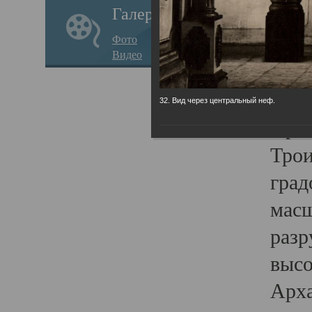
Галерея
годо
Фото
прав
Видео
кафе
Воз
32. Вид через центральный неф.
Арха
Трои
град
масш
разр
высо
Арха