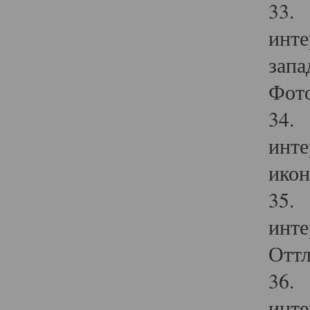
33. 
инте
запа
Фото
34. 
инте
икон
35. 
инте
Оттл
36. 
инте