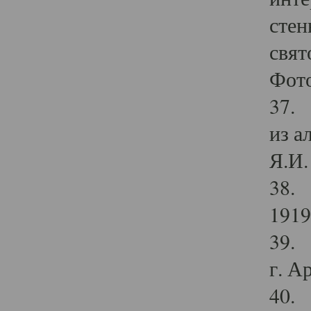
стен
свят
Фото
37. 
из а
Я.И. 
38. 
1919
39. 
г. А
40. 