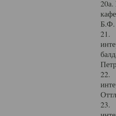
20а.
кафе
Б.Ф. 
21. 
инте
балд
Петр
22. 
инте
Оттл
23. 
инте