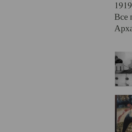
1919
Все 
Арха