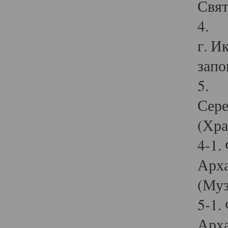
Свят
4. И
г. И
запо
5. И
Сере
(Хра
4-1.
Арха
(Муз
5-1.
Арха