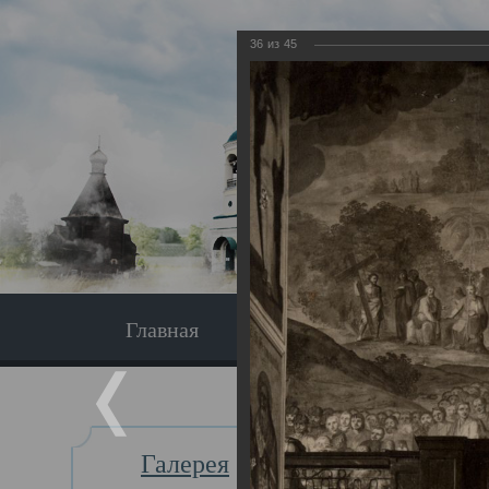
36
из
45
Главная
Экскурсия
Главная
Галерея