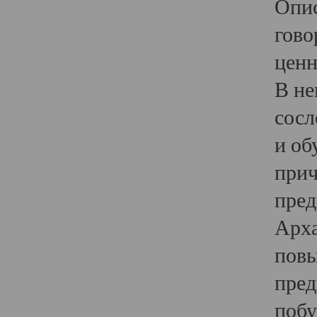
Опис
гово
ценн
В не
сосл
и об
прич
пред
Арха
повы
пред
побу