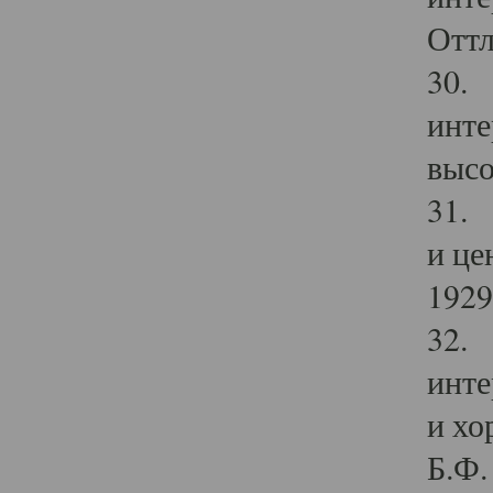
Оттл
30. 
инте
высо
31. 
и це
1929 
32. 
инте
и хо
Б.Ф. 