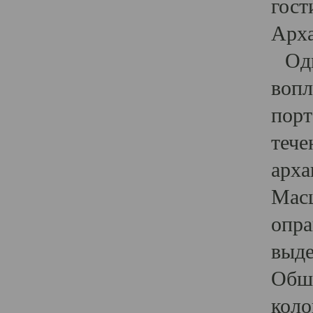
гост
Арха
Один
вопл
порт
тече
арха
Масш
опра
выде
Обши
коло