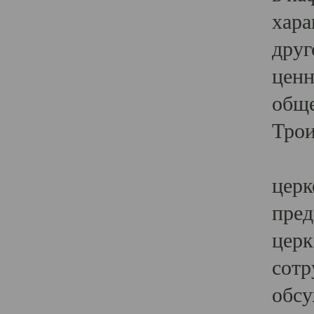
хара
друг
ценн
обще
Трои
Ярк
церк
пред
церк
сотр
обсу