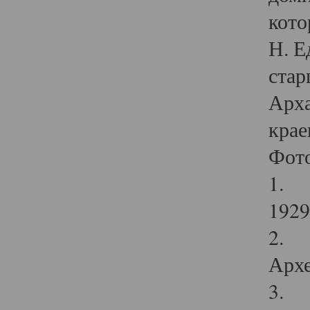
кото
Н. Е
стар
Арха
крае
Фот
1. С
1929 
2. Р
Архе
3. Ф