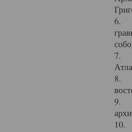
Григ
6. П
грав
собо
7. Г
Атла
8. С
вост
9. С
архи
10. 