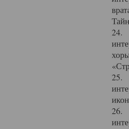
врат
Тайн
24. 
инте
хоры
«Стр
25. 
инте
икон
26. 
инте