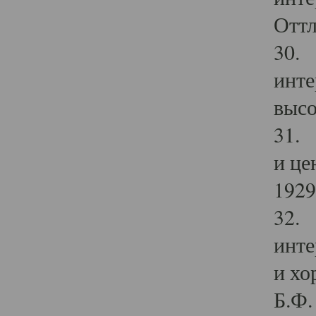
Оттл
30. 
инте
высо
31. 
и це
1929 
32. 
инте
и хо
Б.Ф. 