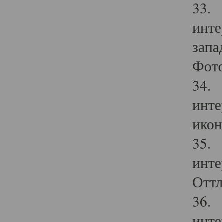
33. 
инте
запа
Фото
34. 
инте
икон
35. 
инте
Оттл
36. 
инте