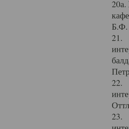
20а.
кафе
Б.Ф. 
21. 
инте
балд
Петр
22. 
инте
Оттл
23. 
инте