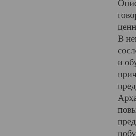
Опис
гово
ценн
В не
сосл
и об
прич
пред
Арха
повы
пред
побу