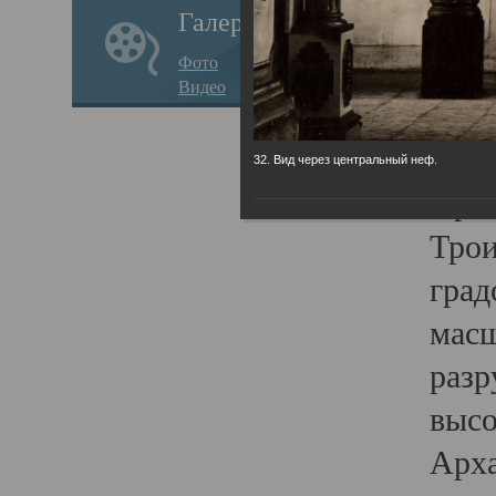
Галерея
годо
Фото
прав
Видео
кафе
Воз
32. Вид через центральный неф.
Арха
Трои
град
масш
разр
высо
Арха