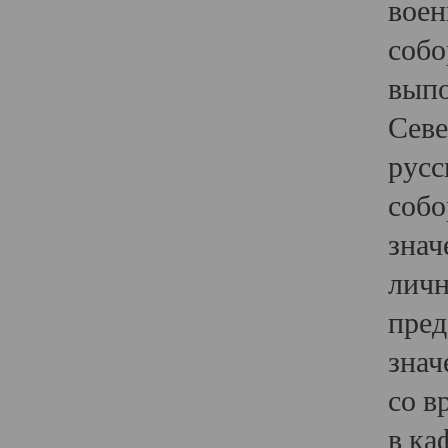
воен
собо
выпо
Севе
русс
собо
знач
личн
пред
знач
со в
в ка