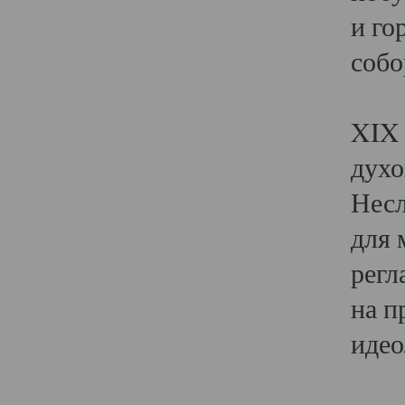
и го
собо
Явл
XIX 
духо
Несл
для 
регл
на п
идео
Поя