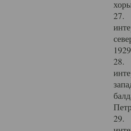
хоры
27. 
инте
севе
1929 
28. 
инте
запа
балд
Петр
29. 
инте