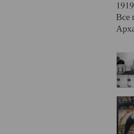
1919
Все 
Арха