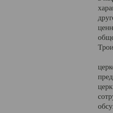
хара
друг
ценн
обще
Трои
Ярк
церк
пред
церк
сотр
обсу