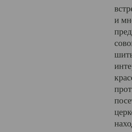
встр
и мн
пред
сово
шить
инте
крас
прот
посе
церк
нахо