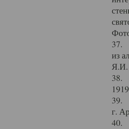
стен
свят
Фото
37. 
из а
Я.И. 
38. 
1919
39. 
г. А
40. 