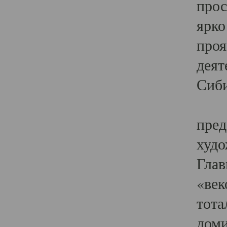
прос
ярко
проя
деят
Сиби
Одн
пред
худо
Глав
«век
тота
доми