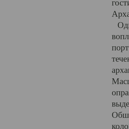
гост
Арха
Один
вопл
порт
тече
арха
Масш
опра
выде
Обши
коло