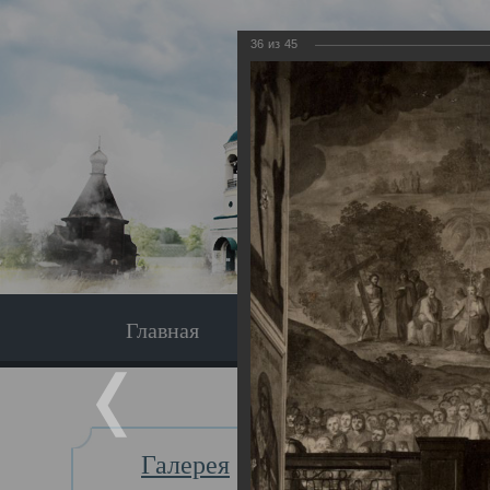
36
из
45
Главная
Экскурсия
Главная
Галерея