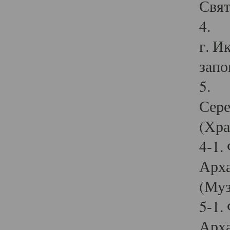
Свят
4. И
г. И
запо
5. И
Сере
(Хра
4-1.
Арха
(Муз
5-1.
Арха