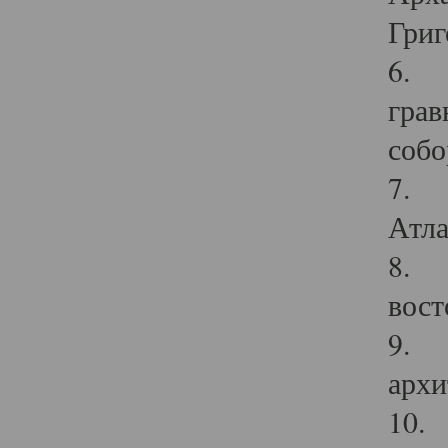
Григ
6. П
грав
собо
7. Г
Атла
8. С
вост
9. С
архи
10. 