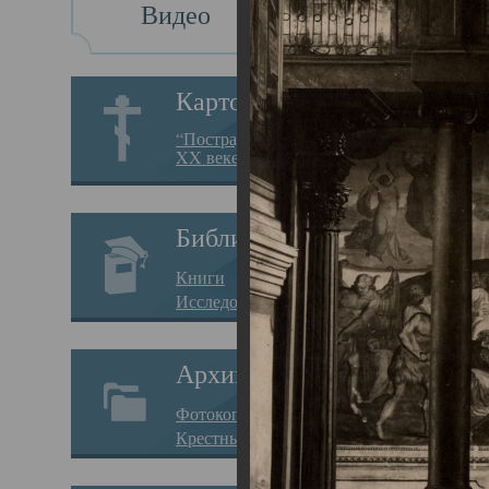
Видео
Св
Картотека
Свя
“Пострадавшие за веру в
XX веке на Севере”
23.12.
Сего
Библиотека
мере
Книги
целе
Исследования
резу
Архив
памя
Фотокопии дел
Арха
Крестные ходы
борь