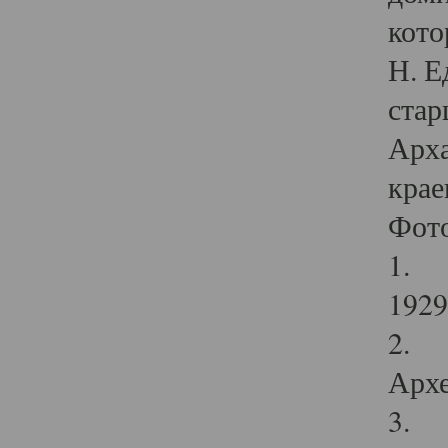
кото
Н. Е
стар
Арха
крае
Фот
1. С
1929 
2. Р
Архе
3. Ф