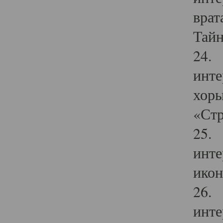
врат
Тайн
24. 
инте
хоры
«Стр
25. 
инте
икон
26. 
инте