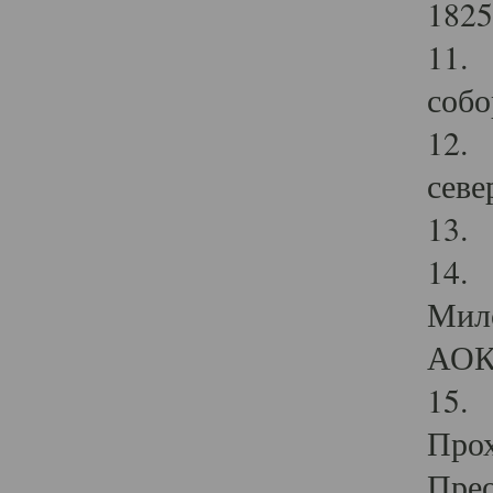
1825
11.
собо
12. 
севе
13.
14. 
Мило
АОК
15. 
Прох
Прео