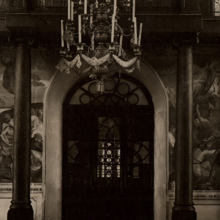
Свято-Троицкий собор
Свято-Троицкий собор Архангельска
23.12.2015
Сегодня мы можем говорить, что Архангельск в большей мере,
пострадал от целенаправленных систематических разрушений,
выдающихся памятников архитектуры. Больше всего по старом
вызванная борьбой с религией, набравшая особую силу в конце
разрушение православного центра архангельской губернии - а
собора Архангельска.
Возникнув в начале XVIII века в центре Архангельск
двухэтажный Троицкий собор, сразу превратился в зрительну
XVIII веке по масштабам ему не было равных на Севере. Впл
оставался самым высоким и значительным из городских строе
второе место, после гостиных дворов, в градостроительной ка
Один из самых больших и светлых соборов России воплотил в
портового города с отраженными в ней архитектурными тече
архангелогородской школы церковного зодчества.
Масштабность, благолепие и богатство собора, вполне оправды