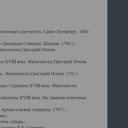
ического института. Санкт-Петербург, 1880
-Троицким Собором. Швеция. 1750 г.;
Иконописец Григорий Попов.
а XVIII века. Иконописец Григорий Попов.
». Иконописец Григорий Попов. 1741 г.
ска. Середина XVIII века. Иконописец
ередины XVIII века. На гравюре отмечены:
Архангельской губернии. 1797 г.;
ка.;
тёж собора.;
кварель В.Е.Галямина.;