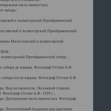
тральная часть иконостаса;
о-запада.;
славской в холмогорский Преображенский
лославской в холмогорский Преображенский
оровны Милославской в холмогорский
АОКМ.;
в холмогорский Преображенский собор.;
 собора до взрыва. Фотограф Оттлие Б.Ф.
 собора после взрыва. Фотограф Оттлие Б.Ф.
а. Вид на иконостас. На южной стороне
. Фотограф Оттлие Б.Ф. 1929 г.;
а. Центральная часть иконостаса. Фотограф
ра. Позолоченный балдахин над царскими