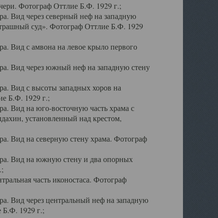
ери. Фотограф Оттлие Б.Ф. 1929 г.;
а. Вид через северный неф на западную
трашный суд». Фотограф Оттлие Б.Ф. 1929
. Вид с амвона на левое крыло первого
а. Вид через южный неф на западную стену
а. Вид с высоты западных хоров на
 Б.Ф. 1929 г.;
а. Вид на юго-восточную часть храма с
дахин, установленный над крестом,
а. Вид на северную стену храма. Фотограф
ра. Вид на южную стену и два опорных
;
тральная часть иконостаса. Фотограф
а. Вид через центральный неф на западную
Б.Ф. 1929 г.;