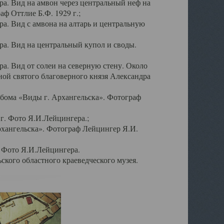
а. Вид на амвон через центральный неф на
аф Оттлие Б.Ф. 1929 г.;
. Вид с амвона на алтарь и центральную
а. Вид на центральный купол и своды.
. Вид от солеи на северную стену. Около
ой святого благоверного князя Александра
бома «Виды г. Архангельска». Фотограф
г. Фото Я.И.Лейцингера.;
рхангельска». Фотограф Лейцингер Я.И.
. Фото Я.И.Лейцингера.
кого областного краеведческого музея.