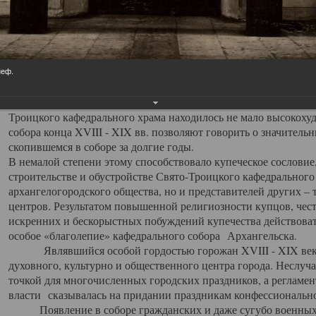
заслуженно выделяя из многочисленных культовых построек 
иконостас украшенный колоннами ионического стиля, с един
царскими вратами, изящным фронтоном и множеством резных,
собой поистине художественную ценность. В совокупности же
шитьем, многочисленными предметами церковной утвари интер
неф.
неповторимый красочный ансамбль декоративного убранства с
поражающий воображение своих посетителей. В соборной ризн
Троицкого кафедрального храма находилось не мало высокох
собора конца XVIII - XIX вв. позволяют говорить о значител
скопившемся в соборе за долгие годы.
В немалой степени этому способствовало купеческое сословие
строительстве и обустройстве Свято-Троицкого кафедрального 
архангелогородского общества, но и представителей других –
центров. Результатом повышенной религиозности купцов, чес
искренних и бескорыстных побуждений купечества действовать 
особое «благолепие» кафедрального собора Архангельска.
Являвшийся особой гордостью горожан XVIII - XIX века
духовного, культурно и общественного центра города. Неслуч
точкой для многочисленных городских праздников, а регламен
власти сказывалась на придании праздникам конфессионально
Появление в соборе гражданских и даже сугубо военных 