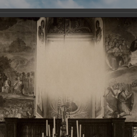
Виртуа
Новомученико
Земли А
Сайт создан по благосло
и Холмо
Наследники
Галерея
Главная
Галерея
Храмы-мученики Архангельска
Свято-Тро