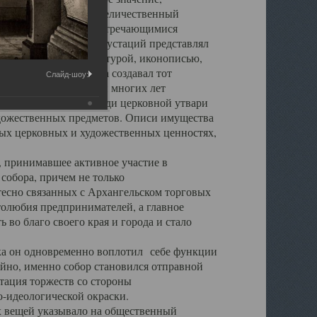
города. Обширный и величественный
ственными нигде не встречающимися
 символических инкрустаций представлял
 с живописью, скульптурой, иконописью,
ьер Троицкого храма создавал тот
Слайд-шоу:
обора, на протяжении многих лет
ице, библиотеке, среди церковной утвари
удожественных предметов. Описи имущества
ьных церковных и художественных ценностях,
, принимавшее активное участие в
собора, причем не только
 тесно связанных с Архангельском торговых
толюбия предпринимателей, а главное
во благо своего края и города и стало
 он одновременно воплотил себе функции
айно, именно собор становился отправной
тация торжеств со стороны
-идеологической окраски.
вещей указывало на общественный