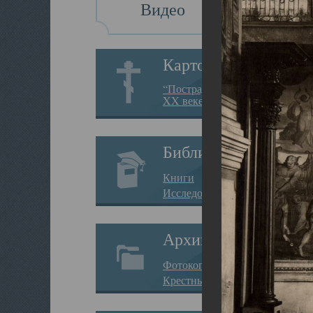
Видео
Картотека
“Пострадавшие за веру в
XX веке на Севере”
Библиотека
Книги
Исследования
Архив
Фотокопии дел
Крестные ходы