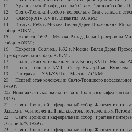
11. Архангельский кафедральный Свято-Троицкий собор. Цен
12. Свято-Троицкий собор и колокольня. Вид с запада и север
13. Омофор XIV-XV вв. Византия. АОКМ.;
14. Воздух. 1692 г. Москва. Вклад Дарьи Прохоровны Мило
собор. АОКМ.;
15. Покровец. 1692 г. Москва. Вклад Дарьи Прохоровны Ми
собор. АОКМ.;
16. Покровец. Се ягнец. 1692 г. Москва. Вклад Дарьи Прох
Преображенский собор. АОКМ.;
17. Палица. Богоматерь. Знамение. Конец XVII в. Москва. 
18. Палица. Успение. XVII в. Север. Вклад Ивана Кузвлева 
19. Епитрахиль. XVI-XVII вв. Москва. АОКМ;
20. Первый этаж колокольни Свято-Троицкого кафедрального
1929 г.;
20а. Нижняя часть колокольни Свято-Троицкого кафедрального
1929 г.;
21. Свято-Троицкий кафедральный собор. Фрагмент интерьер
балдахин, установленный над крестом, поставленным Петром I
22. Свято-Троицкий кафедральный собор. Фрагмент интерьер
Оттлие Б.Ф. 1929 г.;
23. Свято-Троицкий кафедральный собор. Фрагмент интерье