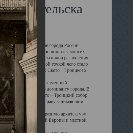
 Архангельска
 чем другие губернские города России
 в результате которых он лишился многих
у Архангельску ударила волна разрушения,
 20 –х годов. Отправной точкой чего стало
нсамбля кафедрального Свято – Троицкого
а, величественный каменный
ю и градостроительную доминанту города. В
оть до разрушения Свято – Троицкий собор
ний Архангельска, по праву занимающий
ртине Архангельска.
 себе яркую и своеобразную архитектуру
ниями России, Западной Европы и местной
вали его кафедральное значение,