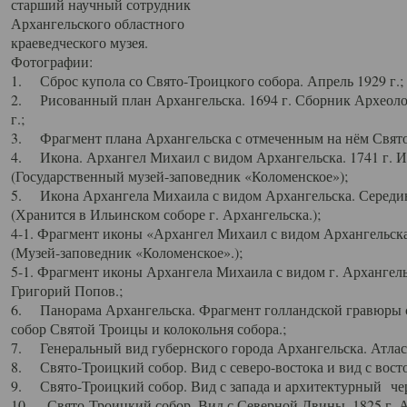
старший научный сотрудник
Архангельского областного
краеведческого музея.
Фотографии:
1. Сброс купола со Свято-Троицкого собора. Апрель 1929 г.;
2. Рисованный план Архангельска. 1694 г. Сборник Археолог
г.;
3. Фрагмент плана Архангельска с отмеченным на нём Свято
4. Икона. Архангел Михаил с видом Архангельска. 1741 г. 
(Государственный музей-заповедник «Коломенское»);
5. Икона Архангела Михаила с видом Архангельска. Середин
(Хранится в Ильинском соборе г. Архангельска.);
4-1. Фрагмент иконы «Архангел Михаил с видом Архангельска
(Музей-заповедник «Коломенское».);
5-1. Фрагмент иконы Архангела Михаила с видом г. Архангель
Григорий Попов.;
6. Панорама Архангельска. Фрагмент голландской гравюры с
собор Святой Троицы и колокольня собора.;
7. Генеральный вид губернского города Архангельска. Атлас 
8. Свято-Троицкий собор. Вид с северо-востока и вид с восто
9. Свято-Троицкий собор. Вид с запада и архитектурный чер
10. Свято-Троицкий собор. Вид с Северной Двины. 1825 г. А