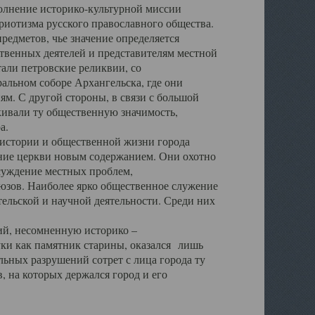
полнение историко-культурной миссии
триотизма русского православного общества.
редметов, чье значение определяется
твенных деятелей и представителям местной
тали петровские реликвии, со
альном соборе Архангельска, где они
м. С другой стороны, в связи с большой
кивали ту общественную значимость,
а.
тории и общественной жизни города
ение церкви новым содержанием. Они охотно
бсуждение местных проблем,
юзов. Наиболее ярко общественное служение
ельской и научной деятельности. Среди них
й, несомненную историко –
ауки как памятник старины, оказался лишь
ьных разрушений сотрет с лица города ту
 на которых держался город и его