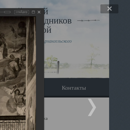
льный музей
слайдер
в и исповедников
рхангельской
влению митрополита Архангельского
горского Даниила
Вопрос-ответ
Контакты
ицкий собор Архангельска