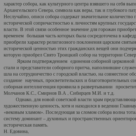
характер собора, как культурного центра взявшего на себя вы
Архангельского Севера, символа как веры, так и глубокого па
Неслучайно, описи собора содержат значительное количество п
исторической сопричастностью к личностям крупных государс
власти. В этой связи особенное значение для горожан приобре
временем большая часть которых была сосредоточена в кафедр
приобрели характер религиозного поклонения царским святыня
исторической ценностью этих гражданских вещей они подчер
которую приобрел Свято Троицкий собор на территории Север
Ярким подтверждением единения соборной церковной ис
стали и представители соборного притча, наполнившие служ
шла на сотрудничество с городской властью, на совместное о
создание научных, просветительских и благотворительных со
соборная интеллигенция проявила в развертывании просветит
Молчанов К.С., Смирнов В.А , Сибирцев М.И. и т.д.
Однако, для новой советской власти храм представляющи
художественную ценность, хотя и находился в ведении Главн
«вековым хламом». Последующая за сломом собора волна тотал
систему доминант – духовных и пространственных ориентиров,
историческая память.
Н. Едовина,