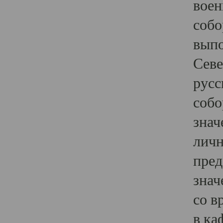
воен
собо
выпо
Севе
русс
собо
знач
личн
пред
знач
со в
в ка