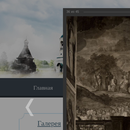
36
из
45
Главная
Экскурсия
Главная
Галерея