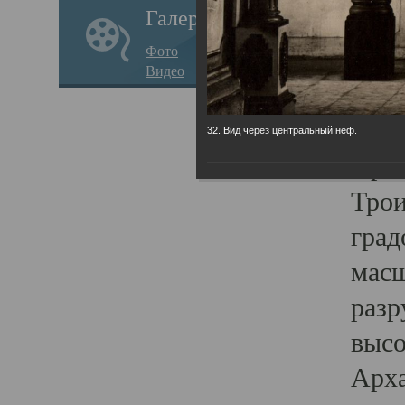
Галерея
годо
Фото
прав
Видео
кафе
Воз
32. Вид через центральный неф.
Арха
Трои
град
масш
разр
высо
Арха