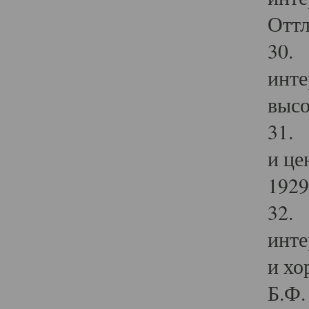
Оттл
30. 
инте
высо
31. 
и це
1929 
32. 
инте
и хо
Б.Ф. 