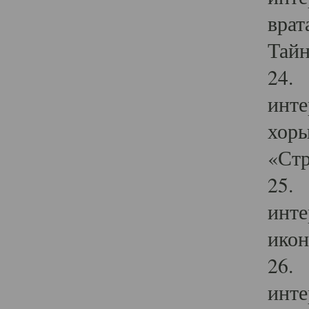
врат
Тайн
24. 
инте
хоры
«Стр
25. 
инте
икон
26. 
инте