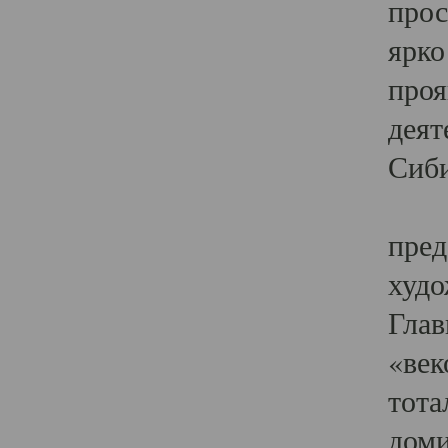
прос
ярко
проя
деят
Сиби
Одн
пред
худо
Глав
«век
тота
доми