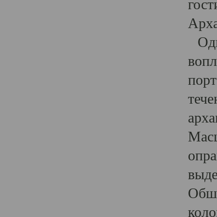
гост
Арха
Один
вопл
порт
тече
арха
Масш
опра
выде
Обши
коло