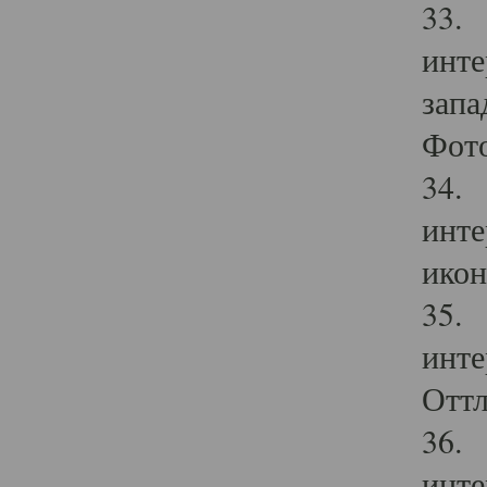
33. 
инте
запа
Фото
34. 
инте
икон
35. 
инте
Оттл
36. 
инте