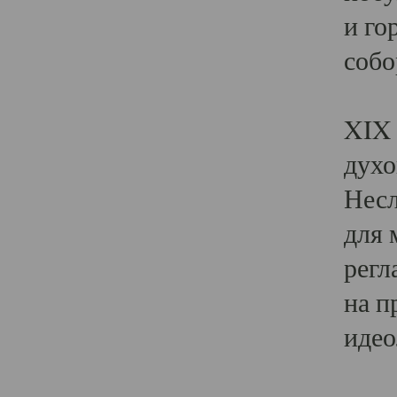
и го
собо
Явл
XIX 
духо
Несл
для 
регл
на п
идео
Поя