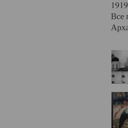
1919
Все 
Арха