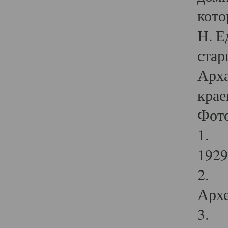
кото
Н. Е
стар
Арха
крае
Фот
1. С
1929 
2. Р
Архе
3. Ф