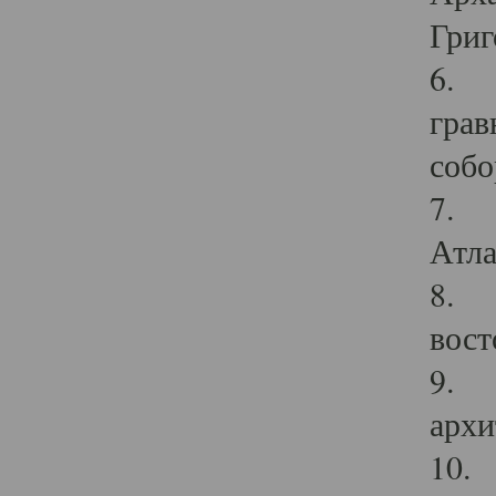
Григ
6. П
грав
собо
7. Г
Атла
8. С
вост
9. С
архи
10. 