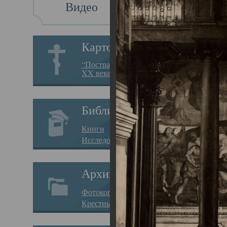
Видео
Св
Картотека
Свя
“Пострадавшие за веру в
XX веке на Севере”
23.12.
Сего
Библиотека
мере
Книги
целе
Исследования
резу
Архив
памя
Фотокопии дел
Арха
Крестные ходы
борь