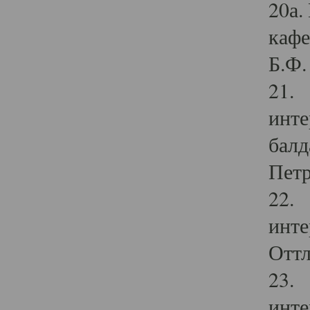
20а.
кафе
Б.Ф. 
21. 
инте
балд
Петр
22. 
инте
Оттл
23. 
инте