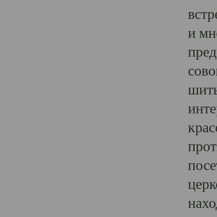
встр
и мн
пред
сово
шить
инте
крас
прот
посе
церк
нахо