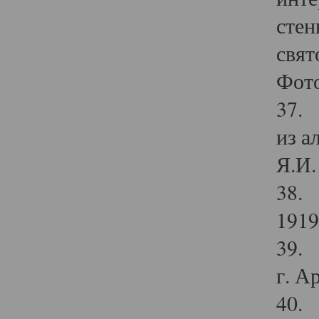
стен
свят
Фото
37. 
из а
Я.И. 
38. 
1919
39. 
г. А
40. 