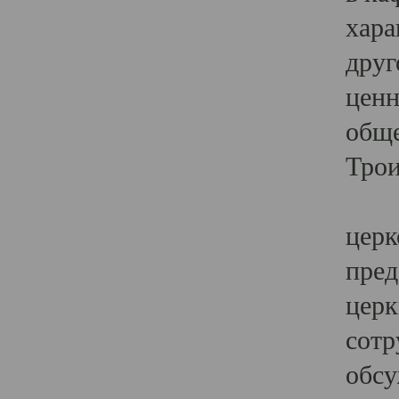
хара
друг
ценн
обще
Трои
Ярк
церк
пред
церк
сотр
обсу