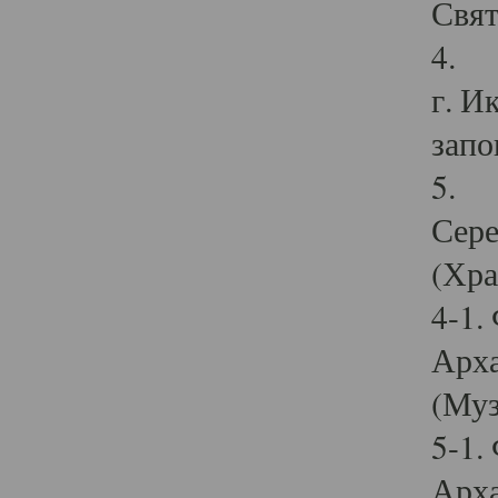
Свят
4. И
г. И
запо
5. И
Сере
(Хра
4-1.
Арха
(Муз
5-1.
Арха