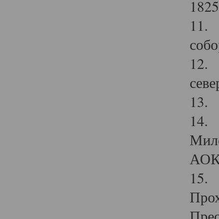
1825
11.
собо
12. 
севе
13.
14. 
Мило
АОК
15. 
Прох
Прео