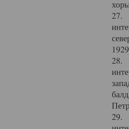
хоры
27. 
инте
севе
1929 
28. 
инте
запа
балд
Петр
29. 
инте