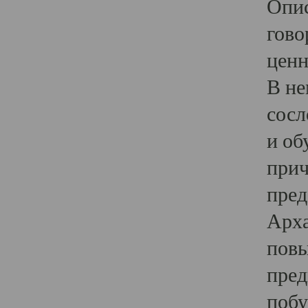
Опис
гово
ценн
В не
сосл
и об
прич
пред
Арха
повы
пред
побу