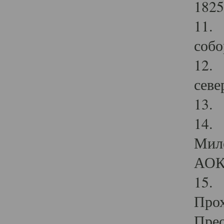
1825
11.
собо
12. 
севе
13.
14. 
Мило
АОК
15. 
Прох
Прео