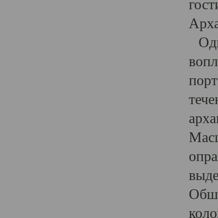
гост
Арха
Один
вопл
порт
тече
арха
Масш
опра
выде
Обши
коло