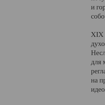
и го
собо
Явл
XIX 
духо
Несл
для 
регл
на п
идео
Поя