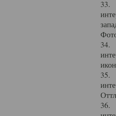
33. 
инте
запа
Фото
34. 
инте
икон
35. 
инте
Оттл
36. 
инте