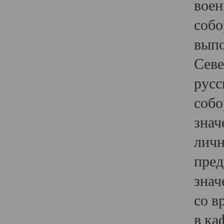
воен
собо
выпо
Севе
русс
собо
знач
личн
пред
знач
со в
в ка