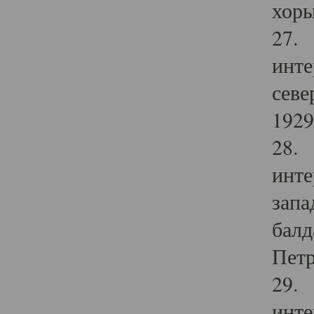
хоры
27. 
инте
севе
1929 
28. 
инте
запа
балд
Петр
29. 
инте