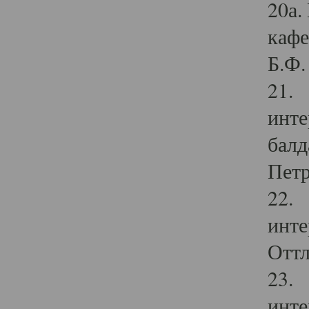
20а.
кафе
Б.Ф. 
21. 
инте
балд
Петр
22. 
инте
Оттл
23. 
инте