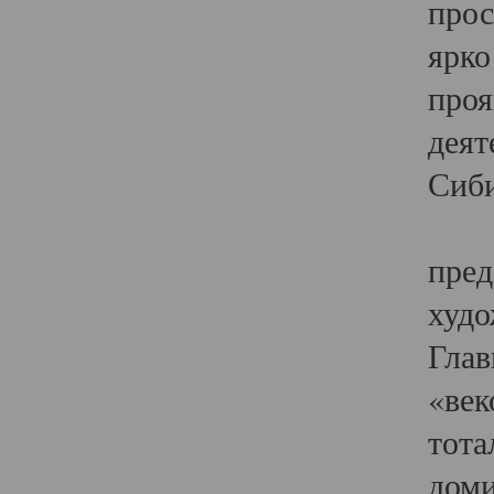
прос
ярко
проя
деят
Сиби
Одн
пред
худо
Глав
«век
тота
доми