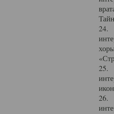
врат
Тайн
24. 
инте
хоры
«Стр
25. 
инте
икон
26. 
инте