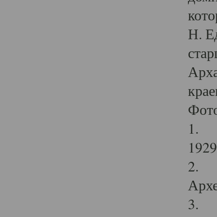
кото
Н. Е
стар
Арха
крае
Фот
1. С
1929 
2. Р
Архе
3. Ф