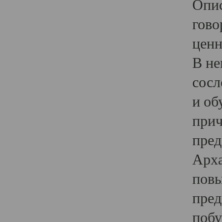
Опис
гово
ценн
В не
сосл
и об
прич
пред
Арха
повы
пред
побу