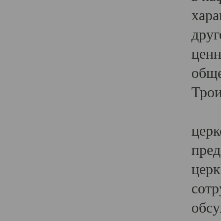
хара
друг
ценн
обще
Трои
Ярк
церк
пред
церк
сотр
обсу