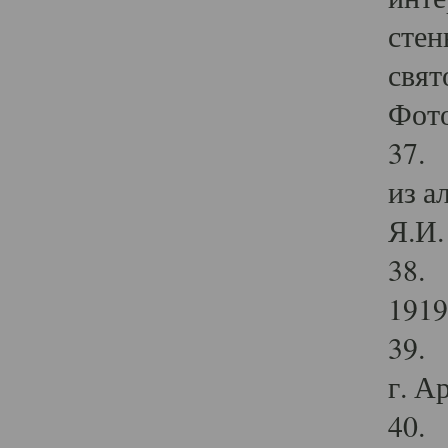
стен
свят
Фото
37. 
из а
Я.И. 
38. 
1919
39. 
г. А
40. 