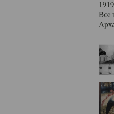
1919
Все 
Арха