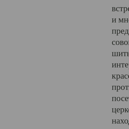
встр
и мн
пред
сово
шить
инте
крас
прот
посе
церк
нахо