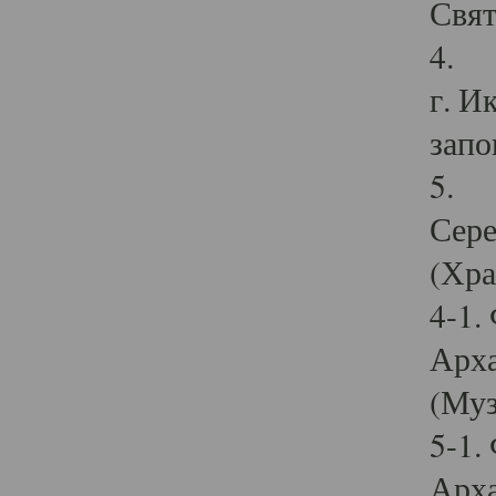
Свят
4. И
г. И
запо
5. И
Сере
(Хра
4-1.
Арха
(Муз
5-1.
Арха