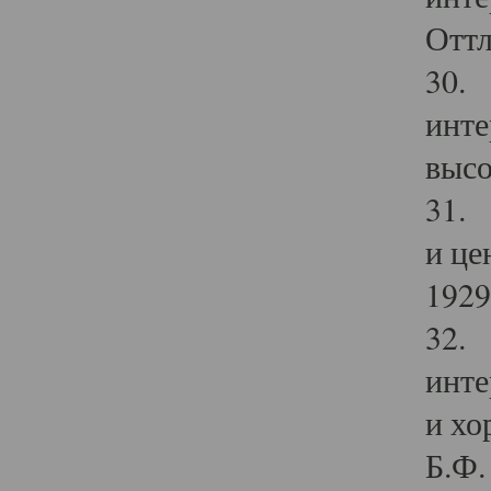
Оттл
30. 
инте
высо
31. 
и це
1929 
32. 
инте
и хо
Б.Ф. 