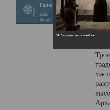
Галерея
годо
Фото
прав
Видео
кафе
Воз
32. Вид через центральный неф.
Арха
Трои
град
масш
разр
высо
Арха