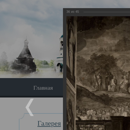
36
из
45
Главная
Экскурсия
Главная
Галерея