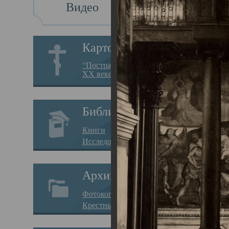
Видео
Св
Картотека
Свя
“Пострадавшие за веру в
XX веке на Севере”
23.12.
Сего
Библиотека
мере
Книги
целе
Исследования
резу
Архив
памя
Фотокопии дел
Арха
Крестные ходы
борь