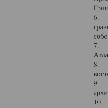
Григ
6. П
грав
собо
7. Г
Атла
8. С
вост
9. С
архи
10. 