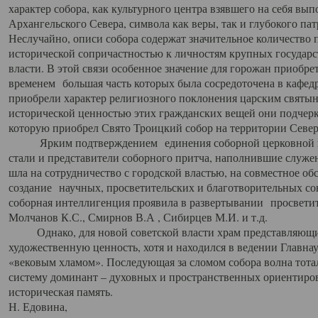
характер собора, как культурного центра взявшего на себя вы
Архангельского Севера, символа как веры, так и глубокого па
Неслучайно, описи собора содержат значительное количество п
исторической сопричастностью к личностям крупных государс
власти. В этой связи особенное значение для горожан приобре
временем большая часть которых была сосредоточена в кафедр
приобрели характер религиозного поклонения царским святыня
исторической ценностью этих гражданских вещей они подчер
которую приобрел Свято Троицкий собор на территории Север
Ярким подтверждением единения соборной церковной ис
стали и представители соборного притча, наполнившие служ
шла на сотрудничество с городской властью, на совместное о
создание научных, просветительских и благотворительных со
соборная интеллигенция проявила в развертывании просветит
Молчанов К.С., Смирнов В.А , Сибирцев М.И. и т.д.
Однако, для новой советской власти храм представляющи
художественную ценность, хотя и находился в ведении Главн
«вековым хламом». Последующая за сломом собора волна тотал
систему доминант – духовных и пространственных ориентиров,
историческая память.
Н. Едовина,