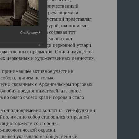
города. Обширный и величественный
ственными нигде не встречающимися
 символических инкрустаций представлял
 с живописью, скульптурой, иконописью,
ьер Троицкого храма создавал тот
Слайд-шоу:
обора, на протяжении многих лет
ице, библиотеке, среди церковной утвари
удожественных предметов. Описи имущества
ьных церковных и художественных ценностях,
, принимавшее активное участие в
собора, причем не только
 тесно связанных с Архангельском торговых
толюбия предпринимателей, а главное
во благо своего края и города и стало
 он одновременно воплотил себе функции
айно, именно собор становился отправной
тация торжеств со стороны
-идеологической окраски.
вещей указывало на общественный