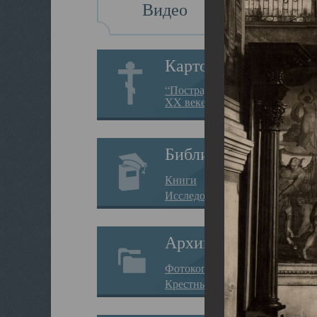
Видео
Картотека
“Пострадавшие за веру в
XX веке на Севере”
Библиотека
Книги
Исследования
Архив
Фотокопии дел
Крестные ходы