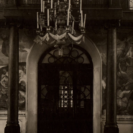
Свято-Троицкий собор
Свято-Троицкий собор Архангельска
23.12.2015
Сегодня мы можем говорить, что Архангельск в большей мере,
пострадал от целенаправленных систематических разрушений,
выдающихся памятников архитектуры. Больше всего по старом
вызванная борьбой с религией, набравшая особую силу в конце
разрушение православного центра архангельской губернии - а
собора Архангельска.
Возникнув в начале XVIII века в центре Архангельск
двухэтажный Троицкий собор, сразу превратился в зрительну
XVIII веке по масштабам ему не было равных на Севере. Впл
оставался самым высоким и значительным из городских строе
второе место, после гостиных дворов, в градостроительной ка
Один из самых больших и светлых соборов России воплотил в
портового города с отраженными в ней архитектурными тече
архангелогородской школы церковного зодчества.
Масштабность, благолепие и богатство собора, вполне оправды