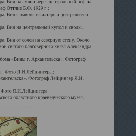
а. Вид на амвон через центральный неф на
аф Оттлие Б.Ф. 1929 г.;
. Вид с амвона на алтарь и центральную
а. Вид на центральный купол и своды.
. Вид от солеи на северную стену. Около
ой святого благоверного князя Александра
бома «Виды г. Архангельска». Фотограф
г. Фото Я.И.Лейцингера.;
рхангельска». Фотограф Лейцингер Я.И.
. Фото Я.И.Лейцингера.
кого областного краеведческого музея.