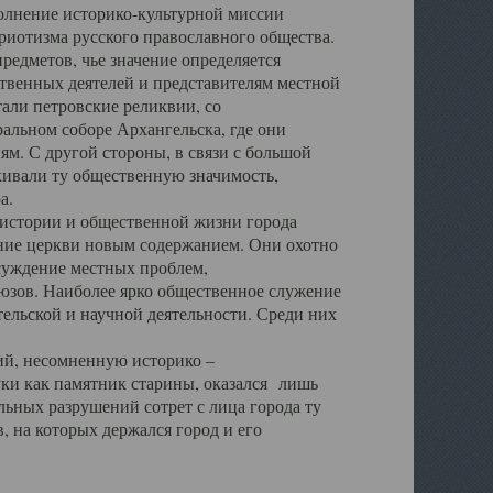
полнение историко-культурной миссии
триотизма русского православного общества.
редметов, чье значение определяется
твенных деятелей и представителям местной
тали петровские реликвии, со
альном соборе Архангельска, где они
м. С другой стороны, в связи с большой
кивали ту общественную значимость,
а.
тории и общественной жизни города
ение церкви новым содержанием. Они охотно
бсуждение местных проблем,
юзов. Наиболее ярко общественное служение
ельской и научной деятельности. Среди них
й, несомненную историко –
ауки как памятник старины, оказался лишь
ьных разрушений сотрет с лица города ту
 на которых держался город и его