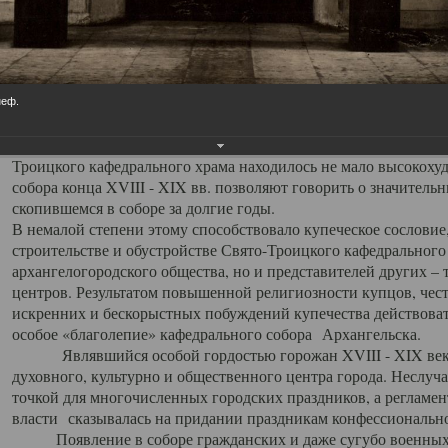
заслуженно выделяя из многочисленных культовых построек 
иконостас украшенный колоннами ионического стиля, с един
царскими вратами, изящным фронтоном и множеством резных,
собой поистине художественную ценность. В совокупности же
шитьем, многочисленными предметами церковной утвари интер
неф.
неповторимый красочный ансамбль декоративного убранства с
поражающий воображение своих посетителей. В соборной ризн
Троицкого кафедрального храма находилось не мало высокох
собора конца XVIII - XIX вв. позволяют говорить о значител
скопившемся в соборе за долгие годы.
В немалой степени этому способствовало купеческое сословие
строительстве и обустройстве Свято-Троицкого кафедрального 
архангелогородского общества, но и представителей других –
центров. Результатом повышенной религиозности купцов, чес
искренних и бескорыстных побуждений купечества действовать 
особое «благолепие» кафедрального собора Архангельска.
Являвшийся особой гордостью горожан XVIII - XIX века
духовного, культурно и общественного центра города. Неслуч
точкой для многочисленных городских праздников, а регламен
власти сказывалась на придании праздникам конфессионально
Появление в соборе гражданских и даже сугубо военных 