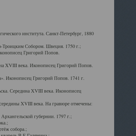
ического института. Санкт-Петербург, 1880
-Троицким Собором. Швеция. 1750 г.;
Иконописец Григорий Попов.
а XVIII века. Иконописец Григорий Попов.
». Иконописец Григорий Попов. 1741 г.
ска. Середина XVIII века. Иконописец
ередины XVIII века. На гравюре отмечены:
Архангельской губернии. 1797 г.;
ка.;
тёж собора.;
кварель В.Е.Галямина.;