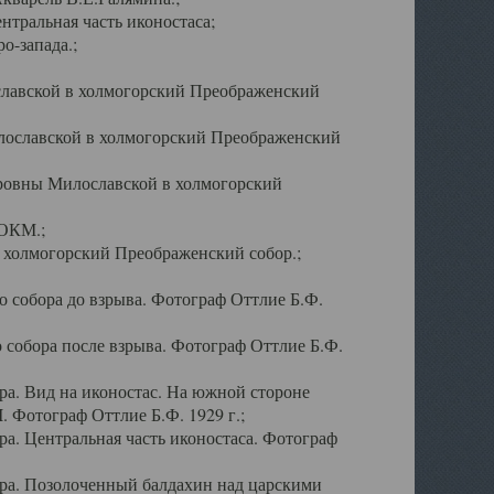
тральная часть иконостаса;
о-запада.;
славской в холмогорский Преображенский
лославской в холмогорский Преображенский
оровны Милославской в холмогорский
АОКМ.;
в холмогорский Преображенский собор.;
 собора до взрыва. Фотограф Оттлие Б.Ф.
 собора после взрыва. Фотограф Оттлие Б.Ф.
а. Вид на иконостас. На южной стороне
. Фотограф Оттлие Б.Ф. 1929 г.;
а. Центральная часть иконостаса. Фотограф
ра. Позолоченный балдахин над царскими