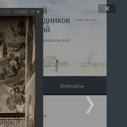
льный музей
слайдер
в и исповедников
рхангельской
влению митрополита Архангельского
горского Даниила
Вопрос-ответ
Контакты
ицкий собор Архангельска