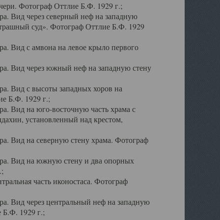
ери. Фотограф Оттлие Б.Ф. 1929 г.;
а. Вид через северный неф на западную
трашный суд». Фотограф Оттлие Б.Ф. 1929
. Вид с амвона на левое крыло первого
а. Вид через южный неф на западную стену
а. Вид с высоты западных хоров на
 Б.Ф. 1929 г.;
а. Вид на юго-восточную часть храма с
дахин, установленный над крестом,
а. Вид на северную стену храма. Фотограф
ра. Вид на южную стену и два опорных
;
тральная часть иконостаса. Фотограф
а. Вид через центральный неф на западную
Б.Ф. 1929 г.;