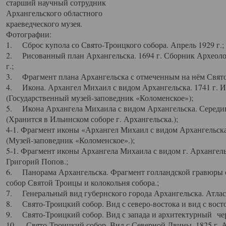
старший научный сотрудник
Архангельского областного
краеведческого музея.
Фотографии:
1. Сброс купола со Свято-Троицкого собора. Апрель 1929 г.;
2. Рисованный план Архангельска. 1694 г. Сборник Археолог
г.;
3. Фрагмент плана Архангельска с отмеченным на нём Свято
4. Икона. Архангел Михаил с видом Архангельска. 1741 г. 
(Государственный музей-заповедник «Коломенское»);
5. Икона Архангела Михаила с видом Архангельска. Середин
(Хранится в Ильинском соборе г. Архангельска.);
4-1. Фрагмент иконы «Архангел Михаил с видом Архангельска
(Музей-заповедник «Коломенское».);
5-1. Фрагмент иконы Архангела Михаила с видом г. Архангель
Григорий Попов.;
6. Панорама Архангельска. Фрагмент голландской гравюры с
собор Святой Троицы и колокольня собора.;
7. Генеральный вид губернского города Архангельска. Атлас 
8. Свято-Троицкий собор. Вид с северо-востока и вид с восто
9. Свято-Троицкий собор. Вид с запада и архитектурный чер
10. Свято-Троицкий собор. Вид с Северной Двины. 1825 г. А