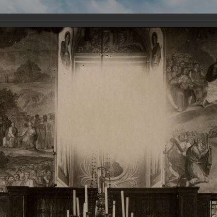
Виртуа
Новомученико
Земли А
Сайт создан по благосло
и Холмо
Наследники
Галерея
Главная
Галерея
Храмы-мученики Архангельска
Свято-Тро