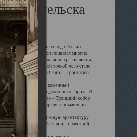
 Архангельска
 чем другие губернские города России
 в результате которых он лишился многих
у Архангельску ударила волна разрушения,
 20 –х годов. Отправной точкой чего стало
нсамбля кафедрального Свято – Троицкого
а, величественный каменный
ю и градостроительную доминанту города. В
оть до разрушения Свято – Троицкий собор
ний Архангельска, по праву занимающий
ртине Архангельска.
 себе яркую и своеобразную архитектуру
ниями России, Западной Европы и местной
вали его кафедральное значение,