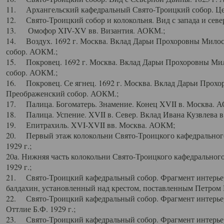
11. Архангельский кафедральный Свято-Троицкий собор. Цен
12. Свято-Троицкий собор и колокольня. Вид с запада и север
13. Омофор XIV-XV вв. Византия. АОКМ.;
14. Воздух. 1692 г. Москва. Вклад Дарьи Прохоровны Мило
собор. АОКМ.;
15. Покровец. 1692 г. Москва. Вклад Дарьи Прохоровны Ми
собор. АОКМ.;
16. Покровец. Се ягнец. 1692 г. Москва. Вклад Дарьи Прох
Преображенский собор. АОКМ.;
17. Палица. Богоматерь. Знамение. Конец XVII в. Москва. 
18. Палица. Успение. XVII в. Север. Вклад Ивана Кузвлева 
19. Епитрахиль. XVI-XVII вв. Москва. АОКМ;
20. Первый этаж колокольни Свято-Троицкого кафедрального
1929 г.;
20а. Нижняя часть колокольни Свято-Троицкого кафедрального
1929 г.;
21. Свято-Троицкий кафедральный собор. Фрагмент интерьер
балдахин, установленный над крестом, поставленным Петром I
22. Свято-Троицкий кафедральный собор. Фрагмент интерьер
Оттлие Б.Ф. 1929 г.;
23. Свято-Троицкий кафедральный собор. Фрагмент интерье