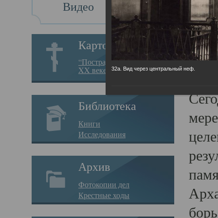
Видео
Св
Картотека
Свя
“Пострадавшие за веру в
XX веке на Севере”
32а. Вид через центральный неф.
23.12.
Сего
Библиотека
мере
Книги
целе
Исследования
резу
Архив
памя
Фотокопии дел
Арха
Крестные ходы
борь