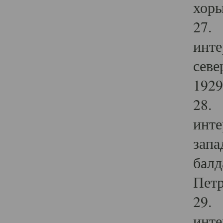
хоры
27. 
инте
севе
1929 
28. 
инте
запа
балд
Петр
29. 
инте