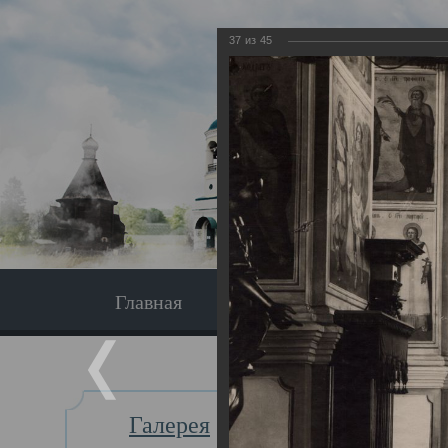
37
из
45
Главная
Экскурсия
Главная
Галерея