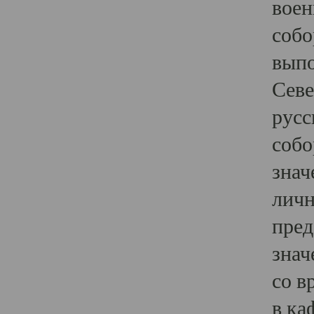
воен
собо
выпо
Севе
русс
собо
знач
личн
пред
знач
со в
в ка