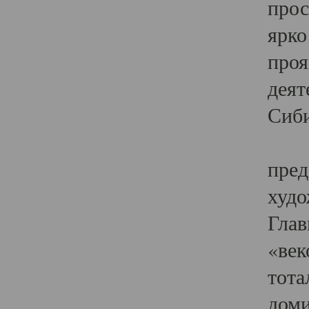
прос
ярко
проя
деят
Сиби
Одн
пред
худо
Глав
«век
тота
доми