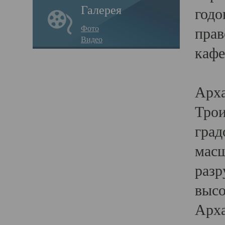
Галерея
годо
Фото
прав
Видео
кафе
Воз
Арха
Трои
град
масш
разр
высо
Арха