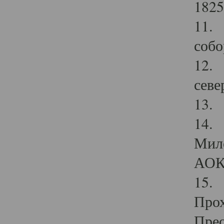
1825
11.
собо
12. 
севе
13.
14. 
Мило
АОК
15. 
Прох
Прео