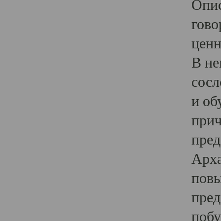
Опис
гово
ценн
В не
сосл
и об
прич
пред
Арха
повы
пред
побу