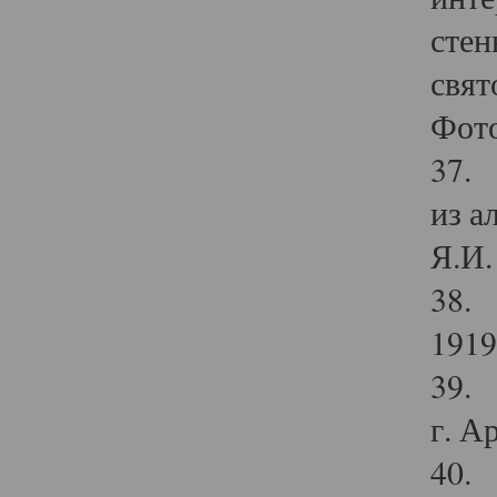
стен
свят
Фото
37. 
из а
Я.И. 
38. 
1919
39. 
г. А
40. 