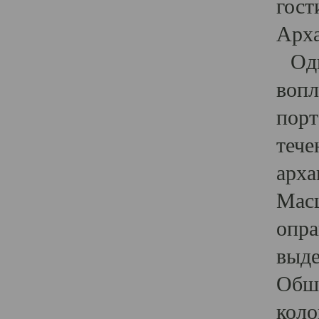
гост
Арха
Один
вопл
порт
тече
арха
Масш
опра
выде
Обши
коло