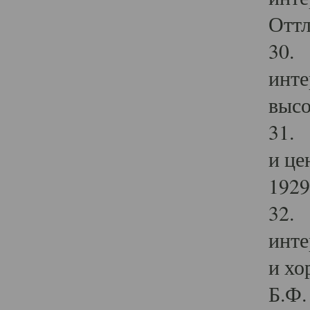
Оттл
30. 
инте
высо
31. 
и це
1929 
32. 
инте
и хо
Б.Ф. 