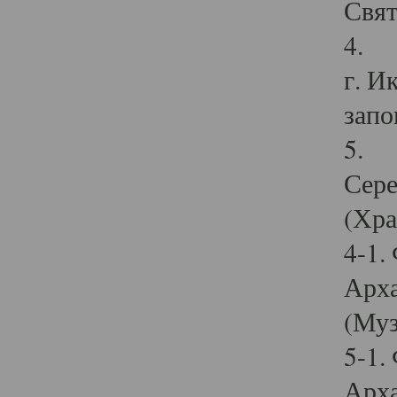
Свят
4. И
г. И
запо
5. И
Сере
(Хра
4-1.
Арха
(Муз
5-1.
Арха