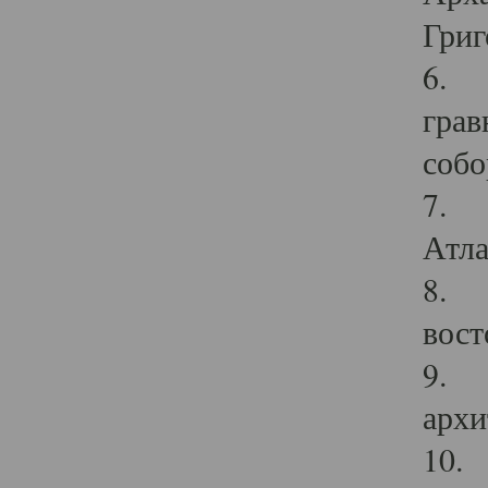
Григ
6. П
грав
собо
7. Г
Атла
8. С
вост
9. С
архи
10. 