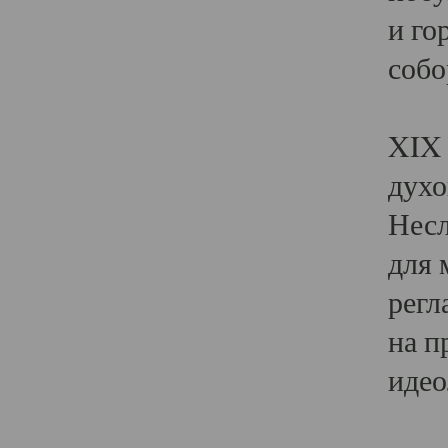
и го
собо
Явл
XIX 
духо
Несл
для 
регл
на п
идео
Поя