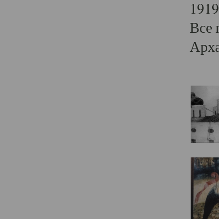
1919
Все 
Арха