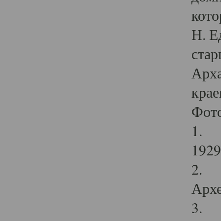
кото
Н. Е
стар
Арха
крае
Фот
1. С
1929 
2. Р
Архе
3. Ф