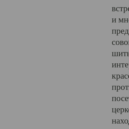
встр
и мн
пред
сово
шить
инте
крас
прот
посе
церк
нахо