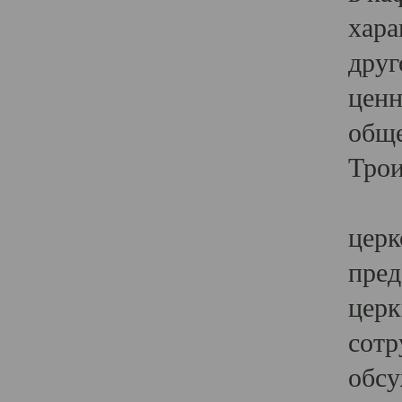
хара
друг
ценн
обще
Трои
Ярк
церк
пред
церк
сотр
обсу