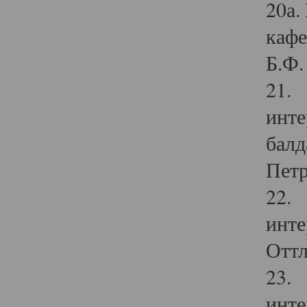
20а.
кафе
Б.Ф. 
21. 
инте
балд
Петр
22. 
инте
Оттл
23. 
инте