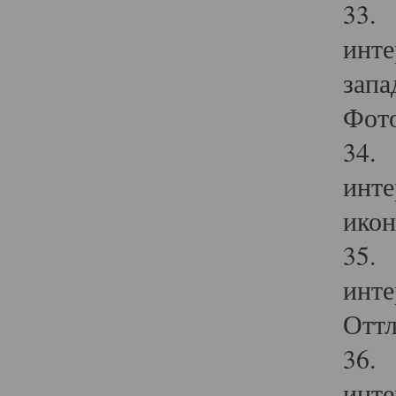
33. 
инте
запа
Фото
34. 
инте
икон
35. 
инте
Оттл
36. 
инте