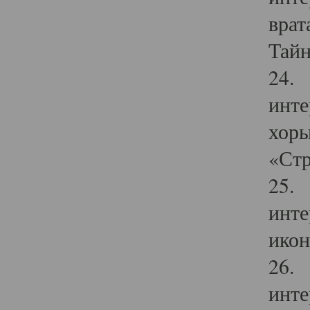
врат
Тайн
24. 
инте
хоры
«Стр
25. 
инте
икон
26. 
инте