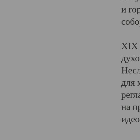
и го
собо
Явл
XIX 
духо
Несл
для 
регл
на п
идео
Поя