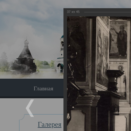
37
из
45
Главная
Экскурсия
Главная
Галерея