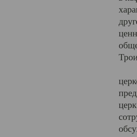
хара
друг
ценн
обще
Трои
Ярк
церк
пред
церк
сотр
обсу