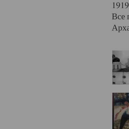
1919
Все 
Арха