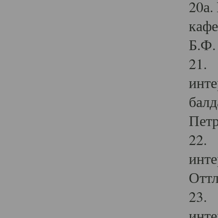
20а.
кафе
Б.Ф. 
21. 
инте
балд
Петр
22. 
инте
Оттл
23. 
инте