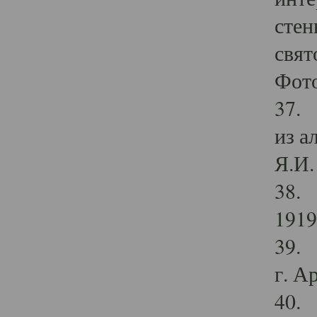
стен
свят
Фото
37. 
из а
Я.И. 
38. 
1919
39. 
г. А
40. 