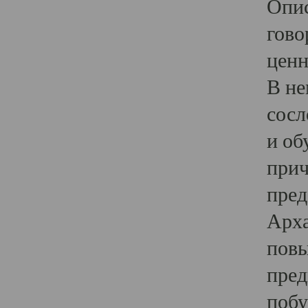
Опис
гово
ценн
В не
сосл
и об
прич
пред
Арха
повы
пред
побу