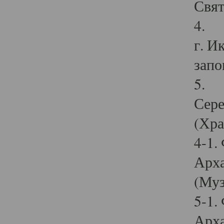
Свят
4. И
г. И
запо
5. И
Сере
(Хра
4-1.
Арха
(Муз
5-1.
Арха