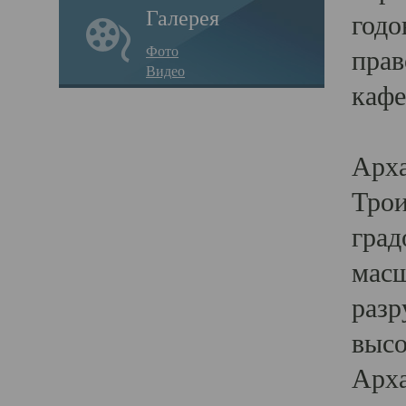
Галерея
годо
Фото
прав
Видео
кафе
Воз
Арха
Трои
град
масш
разр
высо
Арха