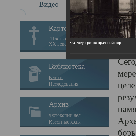
Видео
Св
Картотека
Свя
“Пострадавшие за веру в
XX веке на Севере”
32а. Вид через центральный неф.
23.12.
Сего
Библиотека
мере
Книги
целе
Исследования
резу
Архив
памя
Фотокопии дел
Арха
Крестные ходы
борь