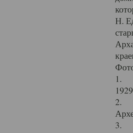
кото
Н. Е
стар
Арха
крае
Фот
1. С
1929 
2. Р
Архе
3. Ф