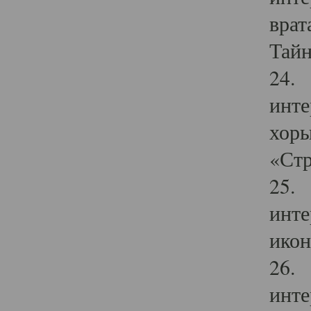
врат
Тайн
24. 
инте
хоры
«Стр
25. 
инте
икон
26. 
инте