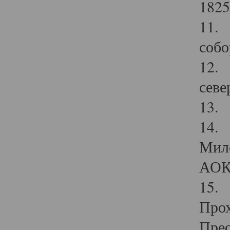
1825
11.
собо
12. 
севе
13.
14. 
Мило
АОК
15. 
Прох
Прео