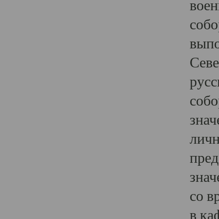
воен
собо
выпо
Севе
русс
собо
знач
личн
пред
знач
со в
в ка