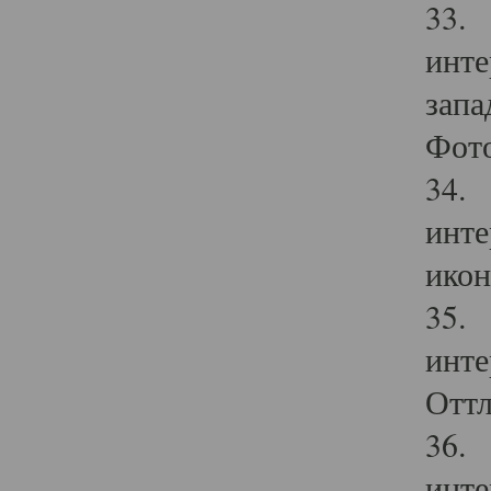
33. 
инте
запа
Фото
34. 
инте
икон
35. 
инте
Оттл
36. 
инте