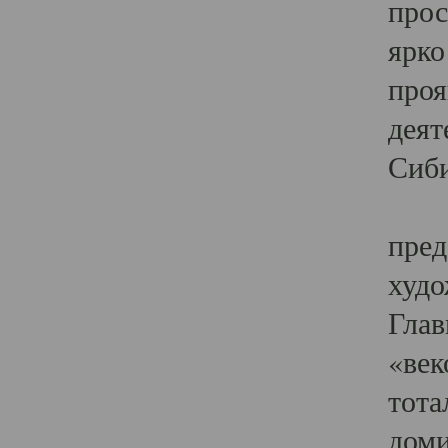
прос
ярко
проя
деят
Сиби
Одн
пред
худо
Глав
«век
тота
доми