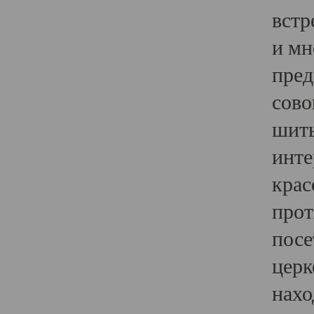
встр
и мн
пред
сово
шить
инте
крас
прот
посе
церк
нахо