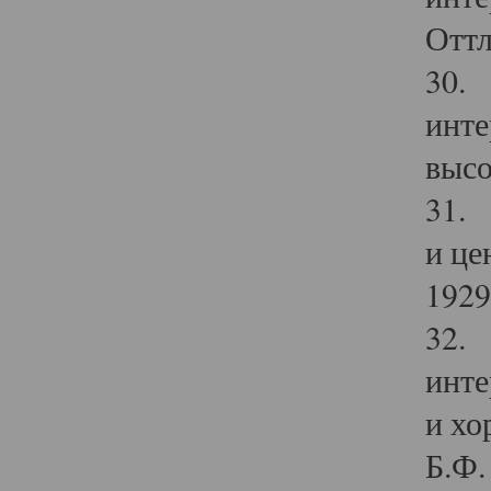
Оттл
30. 
инте
высо
31. 
и це
1929 
32. 
инте
и хо
Б.Ф. 