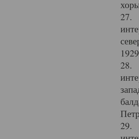
хоры
27. 
инте
севе
1929 
28. 
инте
запа
балд
Петр
29. 
инте