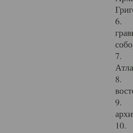
Григ
6. П
грав
собо
7. Г
Атла
8. С
вост
9. С
архи
10. 