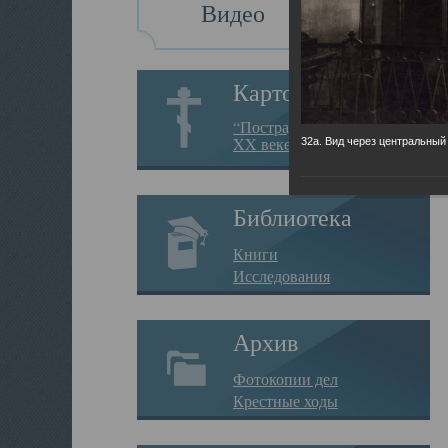
Видео
Картотека
“Пострадавшие за веру в
XX веке на Севере”
32а. Вид через центральный
Библиотека
Книги
Исследования
Архив
Фотокопии дел
Крестные ходы