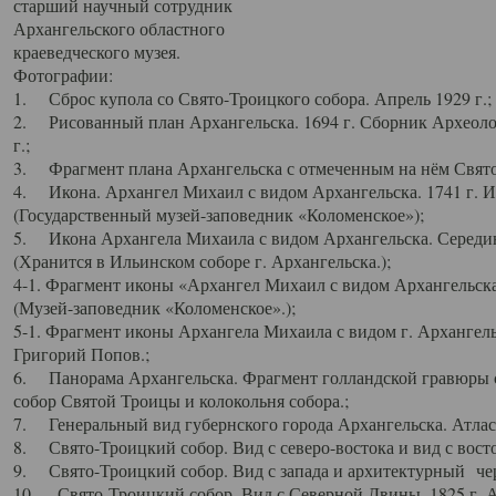
старший научный сотрудник
Архангельского областного
краеведческого музея.
Фотографии:
1. Сброс купола со Свято-Троицкого собора. Апрель 1929 г.;
2. Рисованный план Архангельска. 1694 г. Сборник Археолог
г.;
3. Фрагмент плана Архангельска с отмеченным на нём Свято
4. Икона. Архангел Михаил с видом Архангельска. 1741 г. 
(Государственный музей-заповедник «Коломенское»);
5. Икона Архангела Михаила с видом Архангельска. Середин
(Хранится в Ильинском соборе г. Архангельска.);
4-1. Фрагмент иконы «Архангел Михаил с видом Архангельска
(Музей-заповедник «Коломенское».);
5-1. Фрагмент иконы Архангела Михаила с видом г. Архангель
Григорий Попов.;
6. Панорама Архангельска. Фрагмент голландской гравюры с
собор Святой Троицы и колокольня собора.;
7. Генеральный вид губернского города Архангельска. Атлас 
8. Свято-Троицкий собор. Вид с северо-востока и вид с восто
9. Свято-Троицкий собор. Вид с запада и архитектурный чер
10. Свято-Троицкий собор. Вид с Северной Двины. 1825 г. А