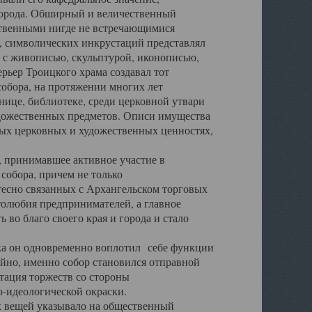
города. Обширный и величественный
ственными нигде не встречающимися
 символических инкрустаций представлял
 с живописью, скульптурой, иконописью,
ьер Троицкого храма создавал тот
обора, на протяжении многих лет
ице, библиотеке, среди церковной утвари
удожественных предметов. Описи имущества
ьных церковных и художественных ценностях,
, принимавшее активное участие в
собора, причем не только
 тесно связанных с Архангельском торговых
толюбия предпринимателей, а главное
во благо своего края и города и стало
 он одновременно воплотил себе функции
айно, именно собор становился отправной
тация торжеств со стороны
-идеологической окраски.
вещей указывало на общественный