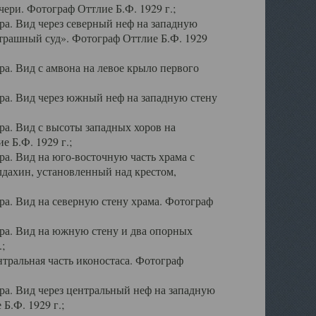
ери. Фотограф Оттлие Б.Ф. 1929 г.;
а. Вид через северный неф на западную
трашный суд». Фотограф Оттлие Б.Ф. 1929
. Вид с амвона на левое крыло первого
а. Вид через южный неф на западную стену
а. Вид с высоты западных хоров на
 Б.Ф. 1929 г.;
а. Вид на юго-восточную часть храма с
дахин, установленный над крестом,
а. Вид на северную стену храма. Фотограф
ра. Вид на южную стену и два опорных
;
тральная часть иконостаса. Фотограф
а. Вид через центральный неф на западную
Б.Ф. 1929 г.;