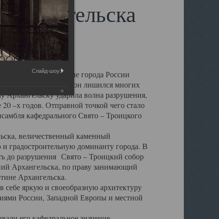
 Архангельска
Слайд-шоу:
 чем другие губернские города России
 в результате которых он лишился многих
у Архангельску ударила волна разрушения,
 20 –х годов. Отправной точкой чего стало
нсамбля кафедрального Свято – Троицкого
а, величественный каменный
ю и градостроительную доминанту города. В
оть до разрушения Свято – Троицкий собор
ний Архангельска, по праву занимающий
ртине Архангельска.
 себе яркую и своеобразную архитектуру
ниями России, Западной Европы и местной
вали его кафедральное значение,