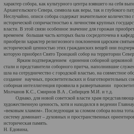
характер собора, как культурного центра взявшего на себя вы
Архангельского Севера, символа как веры, так и глубокого па
Неслучайно, описи собора содержат значительное количество п
исторической сопричастностью к личностям крупных государс
власти. В этой связи особенное значение для горожан приобре
временем большая часть которых была сосредоточена в кафедр
приобрели характер религиозного поклонения царским святыня
исторической ценностью этих гражданских вещей они подчер
которую приобрел Свято Троицкий собор на территории Север
Ярким подтверждением единения соборной церковной ис
стали и представители соборного притча, наполнившие служ
шла на сотрудничество с городской властью, на совместное о
создание научных, просветительских и благотворительных со
соборная интеллигенция проявила в развертывании просветит
Молчанов К.С., Смирнов В.А , Сибирцев М.И. и т.д.
Однако, для новой советской власти храм представляющи
художественную ценность, хотя и находился в ведении Главн
«вековым хламом». Последующая за сломом собора волна тотал
систему доминант – духовных и пространственных ориентиров,
историческая память.
Н. Едовина,