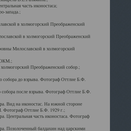
тральная часть иконостаса;
о-запада.;
славской в холмогорский Преображенский
лославской в холмогорский Преображенский
оровны Милославской в холмогорский
АОКМ.;
в холмогорский Преображенский собор.;
 собора до взрыва. Фотограф Оттлие Б.Ф.
 собора после взрыва. Фотограф Оттлие Б.Ф.
а. Вид на иконостас. На южной стороне
. Фотограф Оттлие Б.Ф. 1929 г.;
а. Центральная часть иконостаса. Фотограф
ра. Позолоченный балдахин над царскими