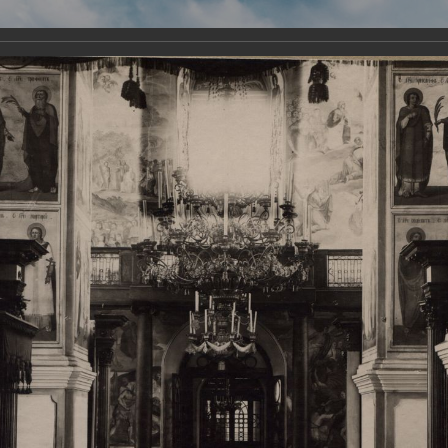
Виртуа
Новомученико
Земли А
Сайт создан по благосло
и Холмо
Наследники
Галерея
Главная
Галерея
Храмы-мученики Архангельска
Свято-Тро