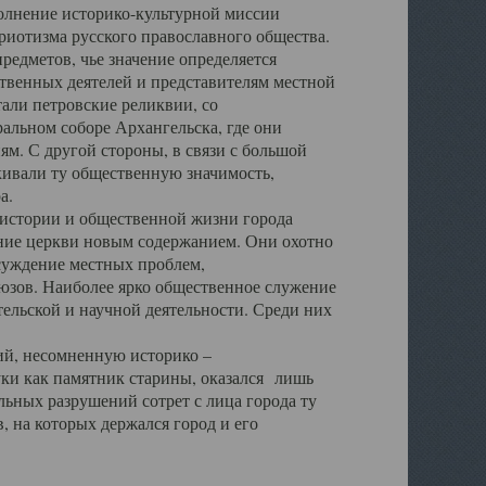
полнение историко-культурной миссии
триотизма русского православного общества.
редметов, чье значение определяется
твенных деятелей и представителям местной
тали петровские реликвии, со
альном соборе Архангельска, где они
м. С другой стороны, в связи с большой
кивали ту общественную значимость,
а.
тории и общественной жизни города
ение церкви новым содержанием. Они охотно
бсуждение местных проблем,
юзов. Наиболее ярко общественное служение
ельской и научной деятельности. Среди них
й, несомненную историко –
ауки как памятник старины, оказался лишь
ьных разрушений сотрет с лица города ту
 на которых держался город и его