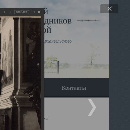
льный музей
слайдер
в и исповедников
рхангельской
влению митрополита Архангельского
горского Даниила
Вопрос-ответ
Контакты
ицкий собор Архангельска