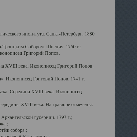
ического института. Санкт-Петербург, 1880
-Троицким Собором. Швеция. 1750 г.;
Иконописец Григорий Попов.
а XVIII века. Иконописец Григорий Попов.
». Иконописец Григорий Попов. 1741 г.
ска. Середина XVIII века. Иконописец
ередины XVIII века. На гравюре отмечены:
Архангельской губернии. 1797 г.;
ка.;
тёж собора.;
кварель В.Е.Галямина.;