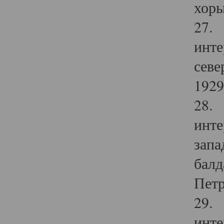
хоры
27. 
инте
севе
1929 
28. 
инте
запа
балд
Петр
29. 
инте