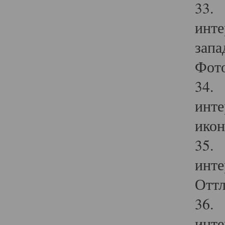
33. 
инте
запа
Фото
34. 
инте
икон
35. 
инте
Оттл
36. 
инте