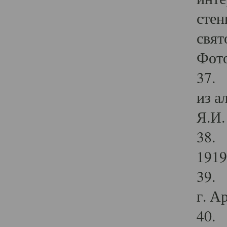
стен
свят
Фото
37. 
из а
Я.И. 
38. 
1919
39. 
г. А
40. 