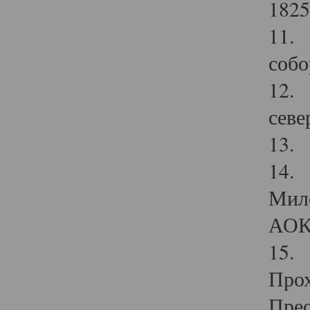
1825
11.
собо
12. 
севе
13.
14. 
Мило
АОК
15. 
Прох
Прео