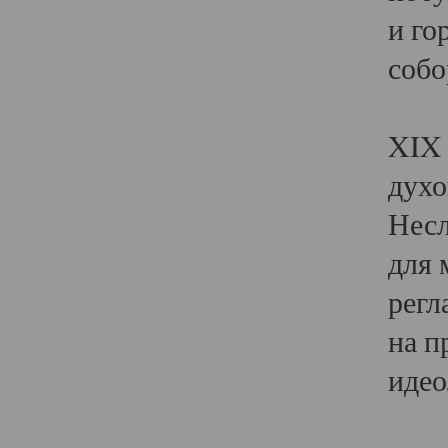
и го
собо
Явл
XIX 
духо
Несл
для 
регл
на п
идео
Поя