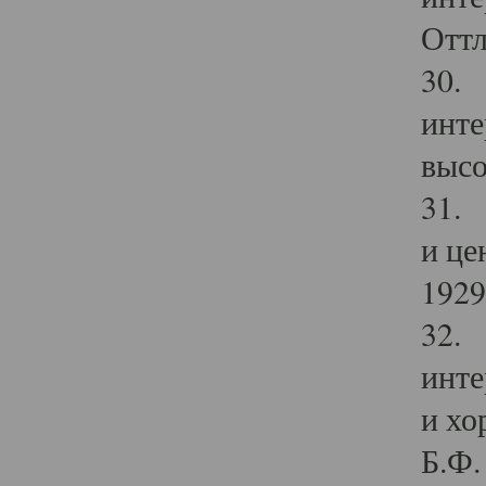
Оттл
30. 
инте
высо
31. 
и це
1929 
32. 
инте
и хо
Б.Ф. 