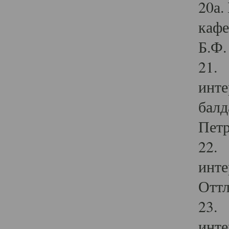
20а.
кафе
Б.Ф. 
21. 
инте
балд
Петр
22. 
инте
Оттл
23. 
инте