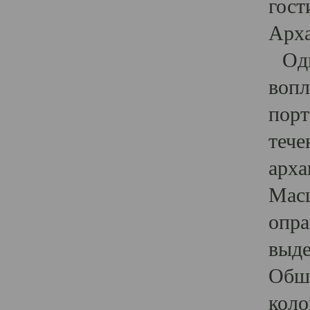
гост
Арха
Один
вопл
порт
тече
арха
Масш
опра
выде
Обши
коло