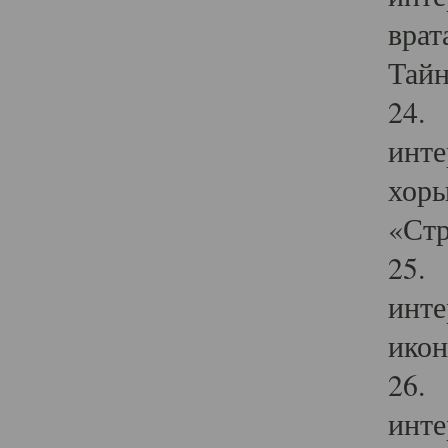
врат
Тайн
24. 
инте
хоры
«Стр
25. 
инте
икон
26. 
инте