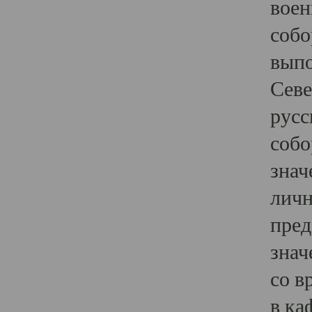
воен
собо
выпо
Севе
русс
собо
знач
личн
пред
знач
со в
в ка