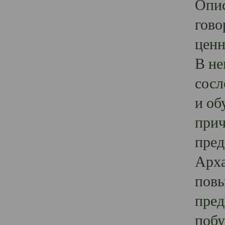
Опис
гово
ценн
В не
сосл
и об
прич
пред
Арха
повы
пред
побу