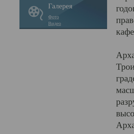
Галерея
годо
Фото
прав
Видео
кафе
Воз
Арха
Трои
град
масш
разр
высо
Арха