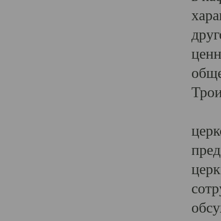
хара
друг
ценн
обще
Трои
Ярк
церк
пред
церк
сотр
обсу