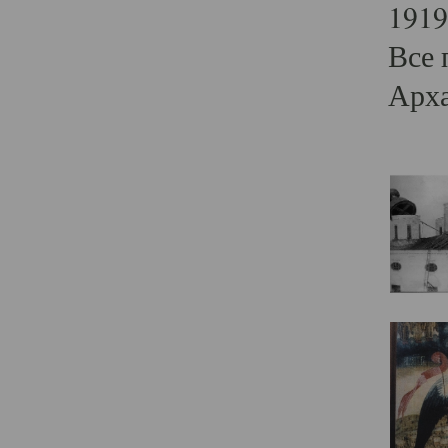
1919
Все 
Арха