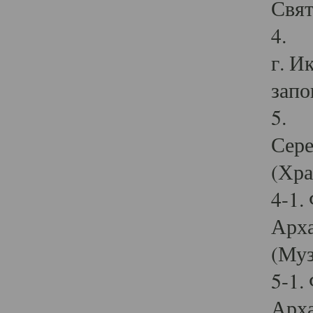
Свят
4. И
г. И
запо
5. И
Сере
(Хра
4-1.
Арха
(Муз
5-1.
Арха