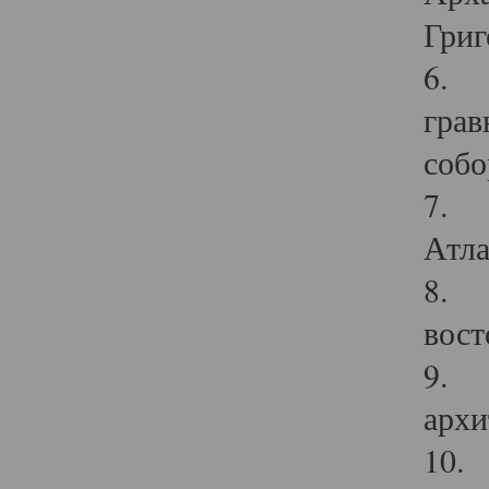
Григ
6. П
грав
собо
7. Г
Атла
8. С
вост
9. С
архи
10. 