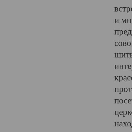
встр
и мн
пред
сово
шить
инте
крас
прот
посе
церк
нахо