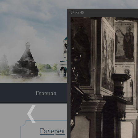
37
из
45
Главная
Экскурсия
Главная
Галерея