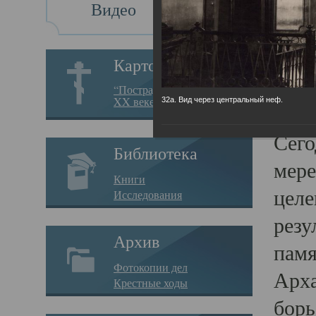
Видео
Св
Картотека
Свя
“Пострадавшие за веру в
XX веке на Севере”
32а. Вид через центральный неф.
23.12.
Сего
Библиотека
мере
Книги
целе
Исследования
резу
Архив
памя
Фотокопии дел
Арха
Крестные ходы
борь