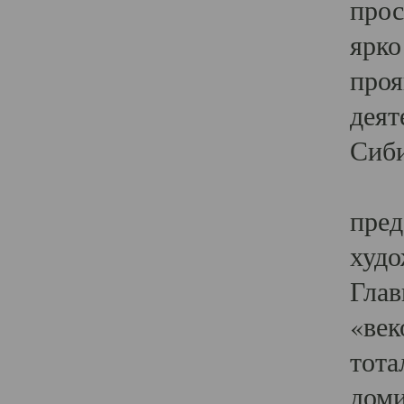
прос
ярко
проя
деят
Сиби
Одн
пред
худо
Глав
«век
тота
доми