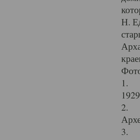
кото
Н. Е
стар
Арха
крае
Фот
1. С
1929 
2. Р
Архе
3. Ф