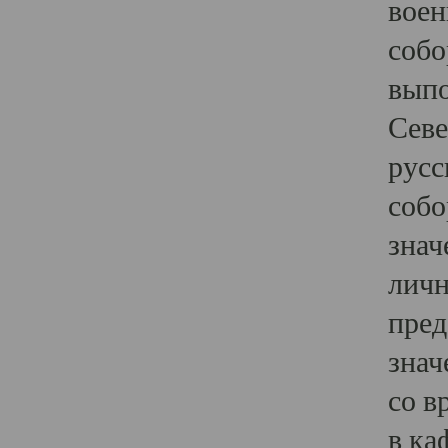
воен
собо
выпо
Севе
русс
собо
знач
личн
пред
знач
со в
в ка