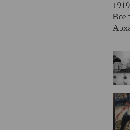
1919
Все 
Арха