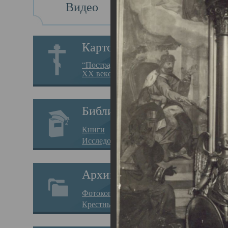
Видео
Св
Картотека
Свя
“Пострадавшие за веру в
XX веке на Севере”
23.12.
Сего
Библиотека
мере
Книги
целе
Исследования
резу
Архив
памя
Фотокопии дел
Арха
Крестные ходы
борь