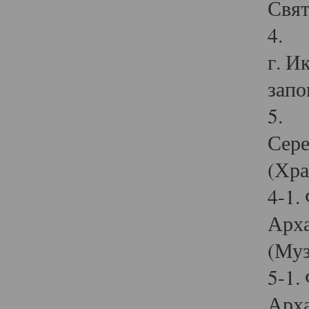
Свят
4. И
г. И
запо
5. И
Сере
(Хра
4-1.
Арха
(Муз
5-1.
Арха