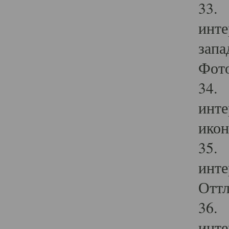
33. 
инте
запа
Фото
34. 
инте
икон
35. 
инте
Оттл
36. 
инте