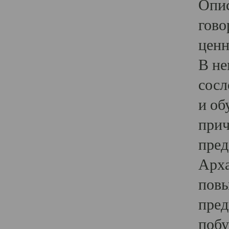
Опис
гово
ценн
В не
сосл
и об
прич
пред
Арха
повы
пред
побу