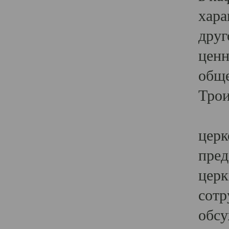
хара
друг
ценн
обще
Трои
Ярк
церк
пред
церк
сотр
обсу