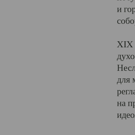
и го
собо
Явл
XIX 
духо
Несл
для 
регл
на п
идео
Поя