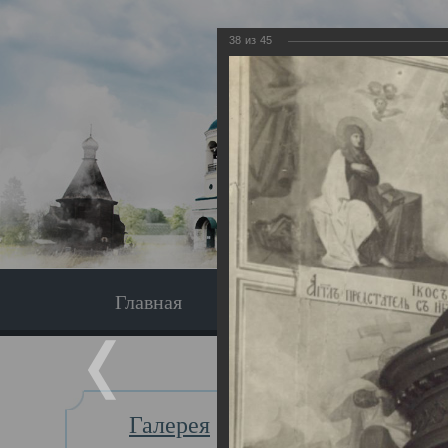
38
из
45
Главная
Экскурсия
Главная
Галерея