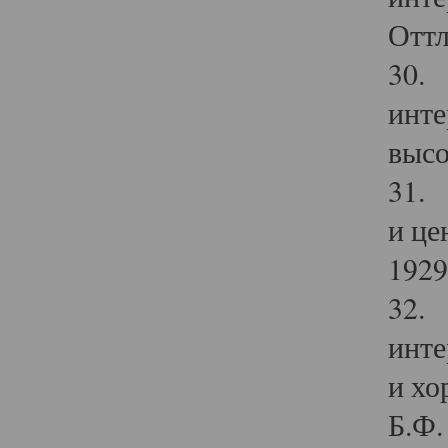
Оттл
30. 
инте
высо
31. 
и це
1929 
32. 
инте
и хо
Б.Ф. 