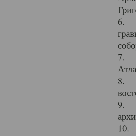
Григ
6. П
грав
собо
7. Г
Атла
8. С
вост
9. С
архи
10. 