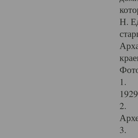
кото
Н. Е
стар
Арха
крае
Фот
1. С
1929 
2. Р
Архе
3. Ф