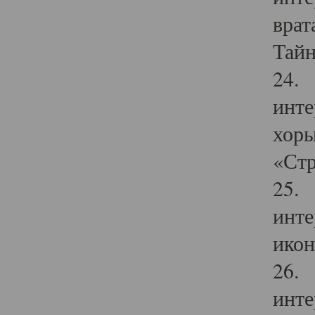
врат
Тайн
24. 
инте
хоры
«Стр
25. 
инте
икон
26. 
инте