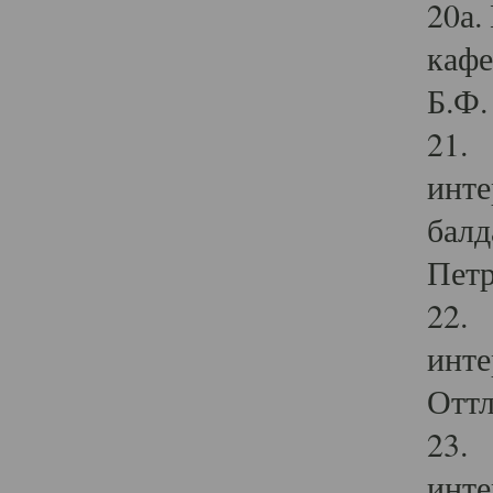
20а.
кафе
Б.Ф. 
21. 
инте
балд
Петр
22. 
инте
Оттл
23. 
инте