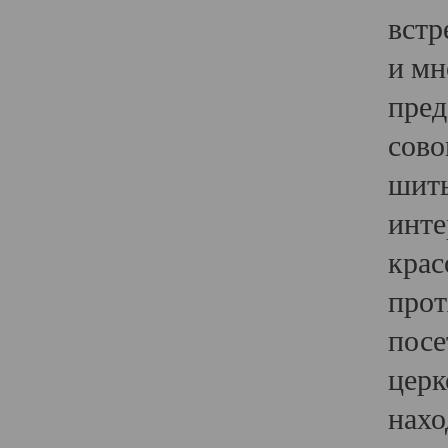
встр
и мн
пред
сово
шить
инте
крас
прот
посе
церк
нахо