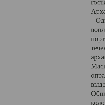
гост
Арха
Один
вопл
порт
тече
арха
Масш
опра
выде
Обши
коло