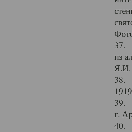
стен
свят
Фото
37. 
из а
Я.И. 
38. 
1919
39. 
г. А
40. 