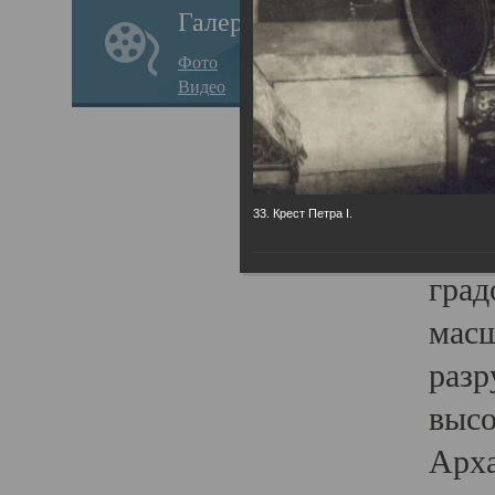
Галерея
годо
Фото
прав
Видео
кафе
Воз
Арха
33. Крест Петра I.
Трои
град
масш
разр
высо
Арха