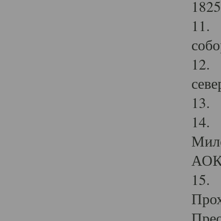
1825
11.
собо
12. 
севе
13.
14. 
Мило
АОК
15. 
Прох
Прео