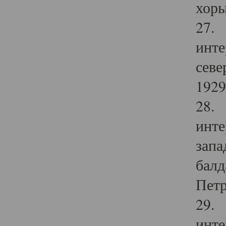
хоры
27. 
инте
севе
1929 
28. 
инте
запа
балд
Петр
29. 
инте