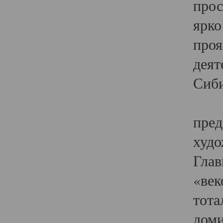
прос
ярко
проя
деят
Сиби
Одн
пред
худо
Глав
«век
тота
доми