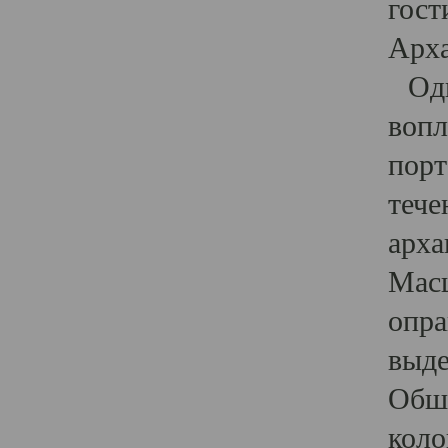
гост
Арха
Один
вопл
порт
тече
арха
Масш
опра
выде
Обши
коло