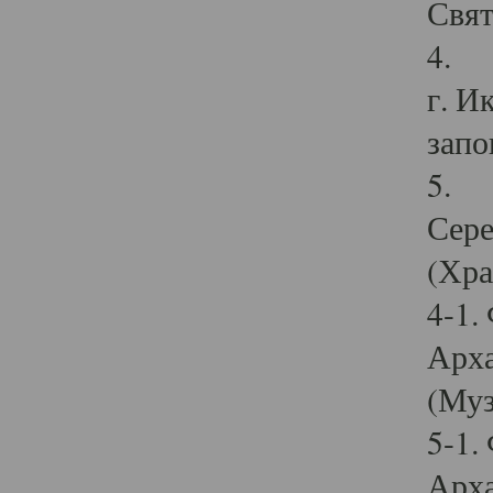
Свят
4. И
г. И
запо
5. И
Сере
(Хра
4-1.
Арха
(Муз
5-1.
Арха