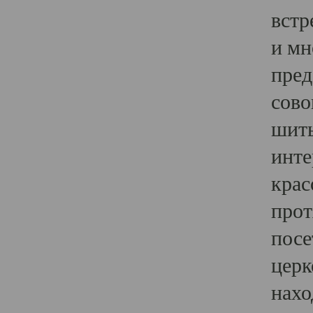
встр
и мн
пред
сово
шить
инте
крас
прот
посе
церк
нахо