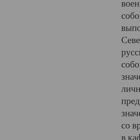
воен
собо
выпо
Севе
русс
собо
знач
личн
пред
знач
со в
в ка