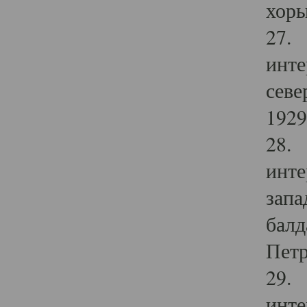
хоры
27. 
инте
севе
1929 
28. 
инте
запа
балд
Петр
29. 
инте