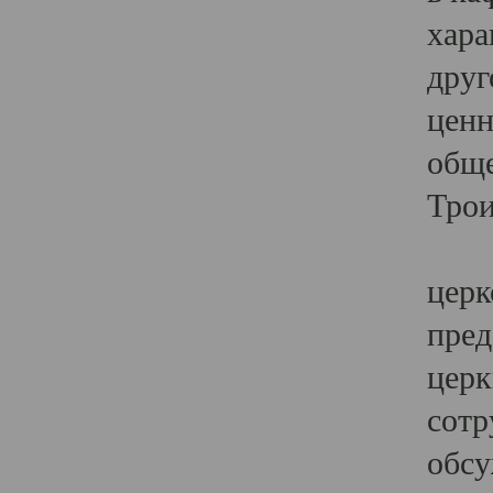
хара
друг
ценн
обще
Трои
Ярк
церк
пред
церк
сотр
обсу