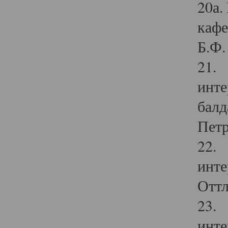
20а.
кафе
Б.Ф. 
21. 
инте
балд
Петр
22. 
инте
Оттл
23. 
инте