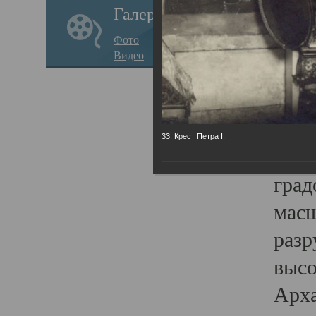
Галерея
годо
Фото
прав
Видео
кафе
Воз
Арха
33. Крест Петра I.
Трои
град
масш
разр
высо
Арха