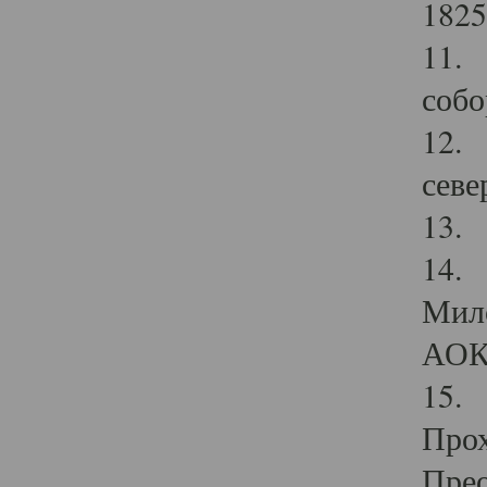
1825
11.
собо
12. 
севе
13.
14. 
Мило
АОК
15. 
Прох
Прео