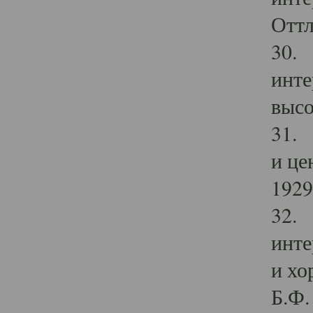
Оттл
30. 
инте
высо
31. 
и це
1929 
32. 
инте
и хо
Б.Ф. 