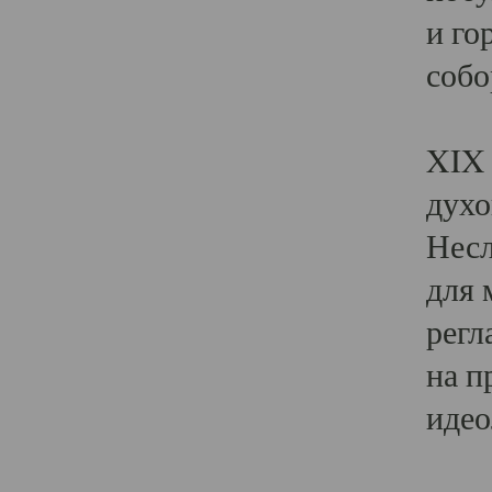
и го
собо
Явл
XIX 
духо
Несл
для 
регл
на п
идео
Поя