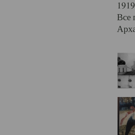
1919
Все 
Арха