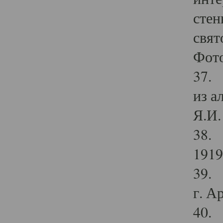
стен
свят
Фото
37. 
из а
Я.И. 
38. 
1919
39. 
г. А
40. 