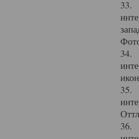
33. 
инте
запа
Фото
34. 
инте
икон
35. 
инте
Оттл
36. 
инте