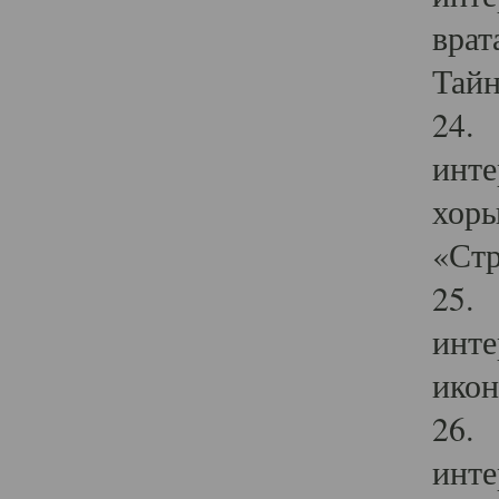
врат
Тайн
24. 
инте
хоры
«Стр
25. 
инте
икон
26. 
инте