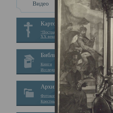
Видео
Св
Картотека
Свя
“Пострадавшие за веру в
XX веке на Севере”
23.12.
Сего
Библиотека
мере
Книги
целе
Исследования
резу
Архив
памя
Фотокопии дел
Арха
Крестные ходы
борь