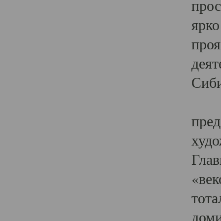
прос
ярко
проя
деят
Сиби
Одн
пред
худо
Глав
«век
тота
доми