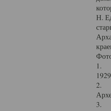
кото
Н. Е
стар
Арха
крае
Фот
1. С
1929 
2. Р
Архе
3. Ф