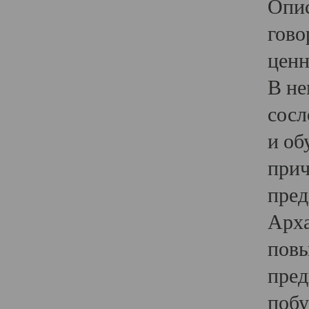
Опис
гово
ценн
В не
сосл
и об
прич
пред
Арха
повы
пред
побу