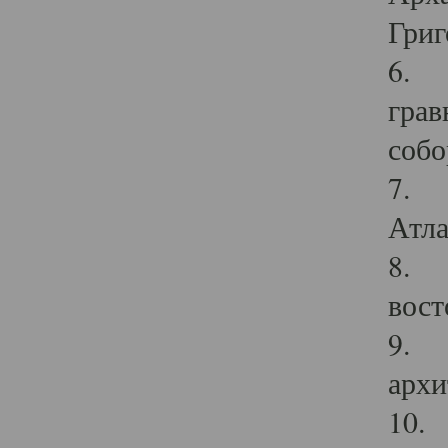
Григ
6. П
грав
собо
7. Г
Атла
8. С
вост
9. С
архи
10. 