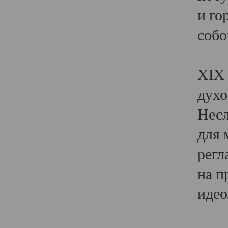
и го
собо
Явл
XIX 
духо
Несл
для 
регл
на п
идео
Поя