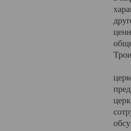
хара
друг
ценн
обще
Трои
Ярк
церк
пред
церк
сотр
обсу