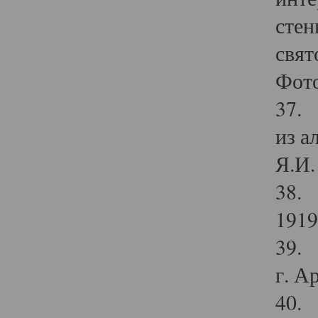
стен
свят
Фото
37. 
из а
Я.И. 
38. 
1919
39. 
г. А
40. 