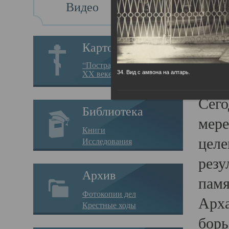
Видео
Св
Картотека
Свя
“Пострадавшие за веру в
XX веке на Севере”
34. Вид с амвона на алтарь.
23.12.
Сего
Библиотека
мере
Книги
целе
Исследования
резу
Архив
памя
Фотокопии дел
Арха
Крестные ходы
борь