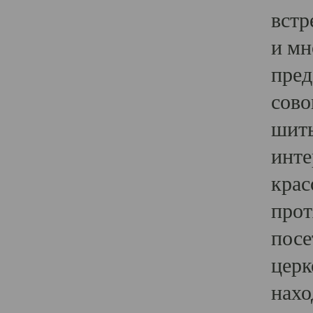
встр
и мн
пред
сово
шить
инте
крас
прот
посе
церк
нахо