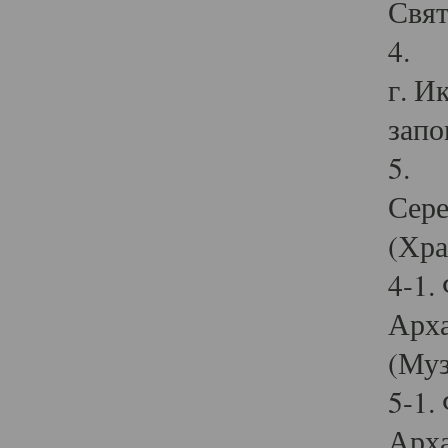
Свят
4. И
г. И
запо
5. И
Сере
(Хра
4-1.
Арха
(Муз
5-1.
Арха