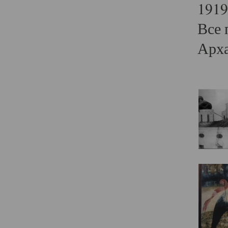
1919
Все 
Арха