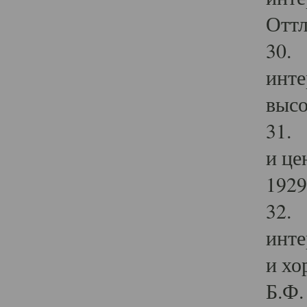
Оттл
30. 
инте
высо
31. 
и це
1929 
32. 
инте
и хо
Б.Ф. 