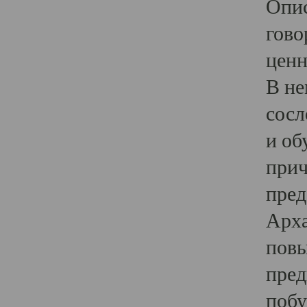
Опис
гово
ценн
В не
сосл
и об
прич
пред
Арха
повы
пред
побу