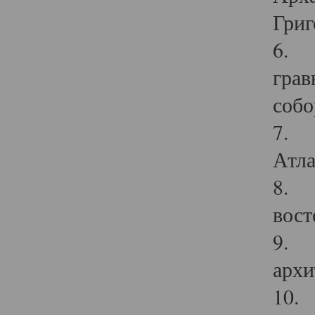
Григ
6. П
грав
собо
7. Г
Атла
8. С
вост
9. С
архи
10. 