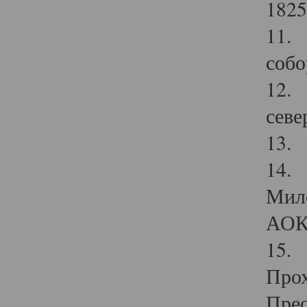
1825
11.
собо
12. 
севе
13.
14. 
Мило
АОК
15. 
Прох
Прео