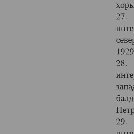
хоры
27. 
инте
севе
1929 
28. 
инте
запа
балд
Петр
29. 
инте