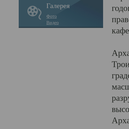
Галерея
годо
Фото
прав
Видео
кафе
Воз
Арха
Трои
град
масш
разр
высо
Арха