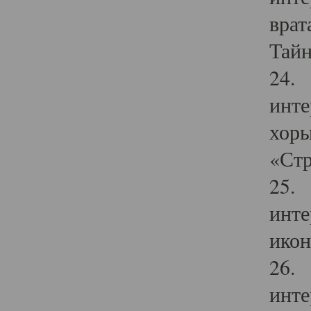
врат
Тайн
24. 
инте
хоры
«Стр
25. 
инте
икон
26. 
инте