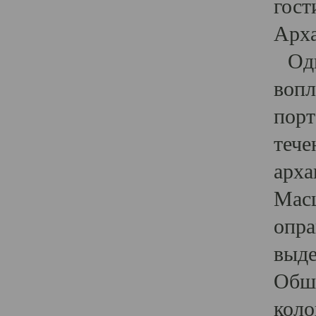
гост
Арха
Один
вопл
порт
тече
арха
Масш
опра
выде
Обши
коло