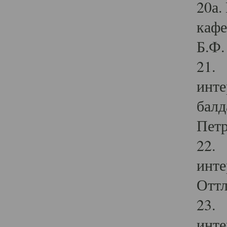
20а.
кафе
Б.Ф. 
21. 
инте
балд
Петр
22. 
инте
Оттл
23. 
инте