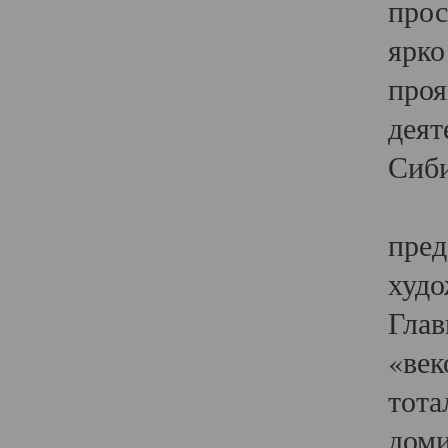
прос
ярко
проя
деят
Сиби
Одн
пред
худо
Глав
«век
тота
доми