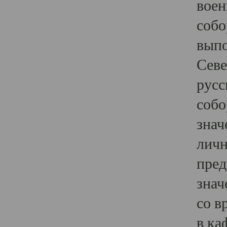
воен
собо
выпо
Севе
русс
собо
знач
личн
пред
знач
со в
в ка