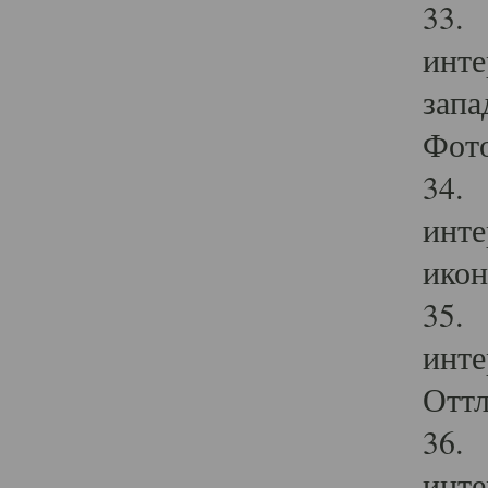
33. 
инте
запа
Фото
34. 
инте
икон
35. 
инте
Оттл
36. 
инте