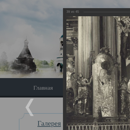
39
из
45
Главная
Экскурсия
Главная
Галерея