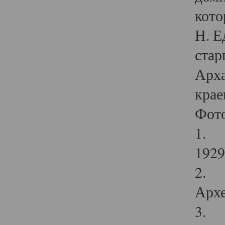
кото
Н. Е
стар
Арха
крае
Фот
1. С
1929 
2. Р
Архе
3. Ф