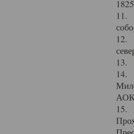
1825
11.
собо
12. 
севе
13.
14. 
Мило
АОК
15. 
Прох
Прео