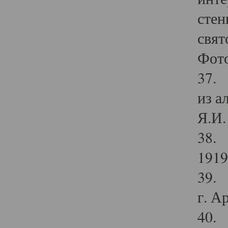
стен
свят
Фото
37. 
из а
Я.И. 
38. 
1919
39. 
г. А
40. 