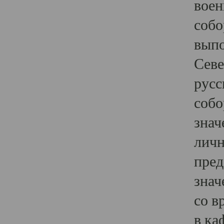
воен
собо
выпо
Севе
русс
собо
знач
личн
пред
знач
со в
в ка