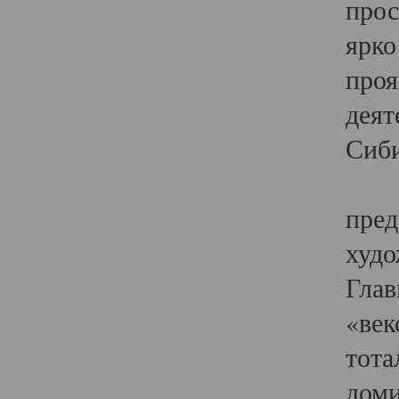
прос
ярко
проя
деят
Сиби
Одн
пред
худо
Глав
«век
тота
доми