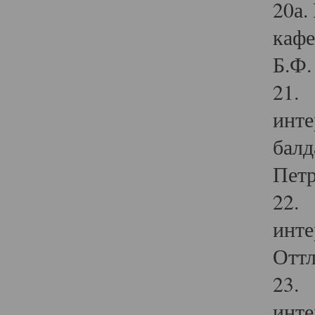
20а.
кафе
Б.Ф. 
21. 
инте
балд
Петр
22. 
инте
Оттл
23. 
инте