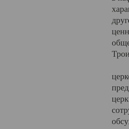
хара
друг
ценн
обще
Трои
Ярк
церк
пред
церк
сотр
обсу