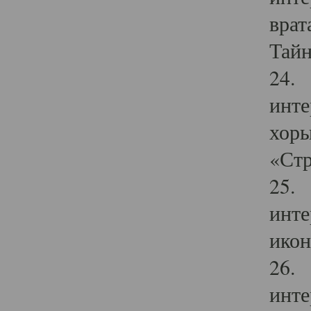
врат
Тайн
24. 
инте
хоры
«Стр
25. 
инте
икон
26. 
инте