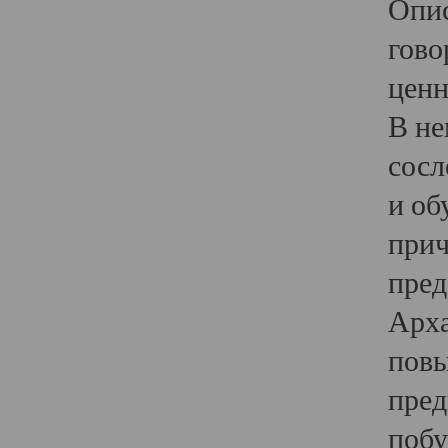
Опис
гово
ценн
В не
сосл
и об
прич
пред
Арха
повы
пред
побу