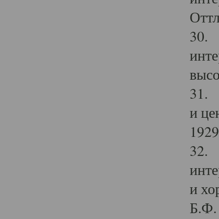
Оттл
30. 
инте
высо
31. 
и це
1929 
32. 
инте
и хо
Б.Ф. 