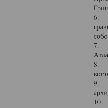
Григ
6. П
грав
собо
7. Г
Атла
8. С
вост
9. С
архи
10. 