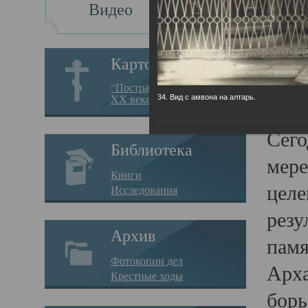
Видео
Св
Картотека
Свя
“Пострадавшие за веру в
XX веке на Севере”
34. Вид с амвона на алтарь.
23.12.
Сего
Библиотека
мере
Книги
целе
Исследования
резу
Архив
памя
Фотокопии дел
Арха
Крестные ходы
борь