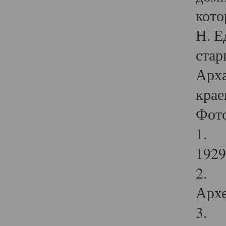
кото
Н. Е
стар
Арха
крае
Фот
1. С
1929 
2. Р
Архе
3. Ф