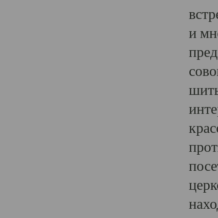
встр
и мн
пред
сово
шить
инте
крас
прот
посе
церк
нахо