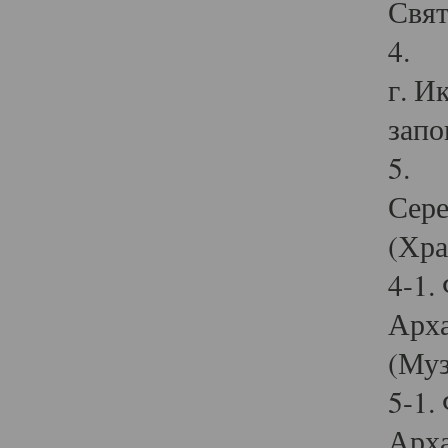
Свят
4. И
г. И
запо
5. И
Сере
(Хра
4-1.
Арха
(Муз
5-1.
Арха