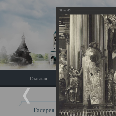
39
из
45
Главная
Экскурсия
Главная
Галерея