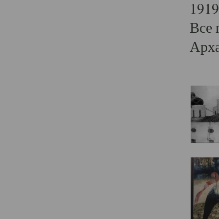
1919
Все 
Арха