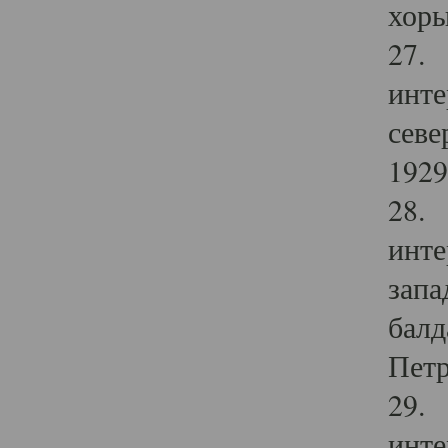
хоры
27. 
инте
севе
1929 
28. 
инте
запа
балд
Петр
29. 
инте