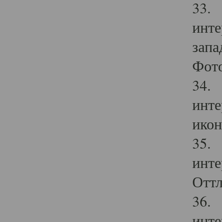
33. 
инте
запа
Фото
34. 
инте
икон
35. 
инте
Оттл
36. 
инте