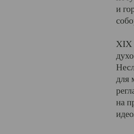
и го
собо
Явл
XIX 
духо
Несл
для 
регл
на п
идео
Поя