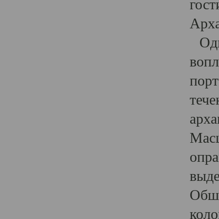
гост
Арха
Один
вопл
порт
тече
арха
Масш
опра
выде
Обши
коло