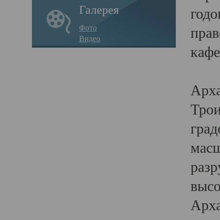
Галерея
годо
Фото
прав
Видео
кафе
Воз
Арха
Трои
град
масш
разр
высо
Арха