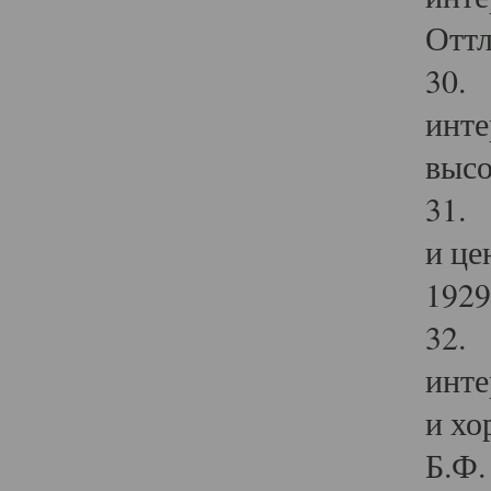
Оттл
30. 
инте
высо
31. 
и це
1929 
32. 
инте
и хо
Б.Ф. 