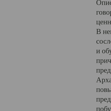
Опис
гово
ценн
В не
сосл
и об
прич
пред
Арха
повы
пред
побу