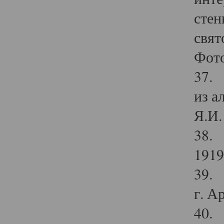
стен
свят
Фото
37. 
из а
Я.И. 
38. 
1919
39. 
г. А
40. 