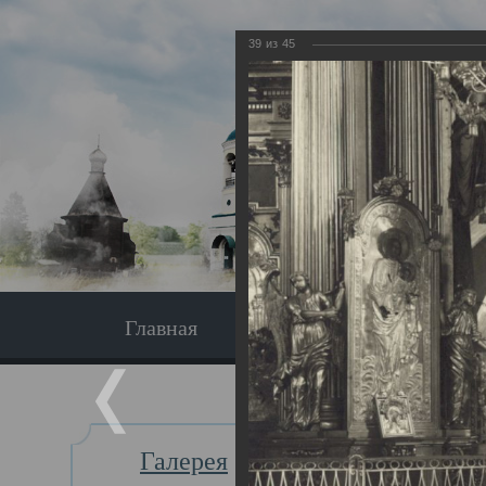
39
из
45
Главная
Экскурсия
Главная
Галерея