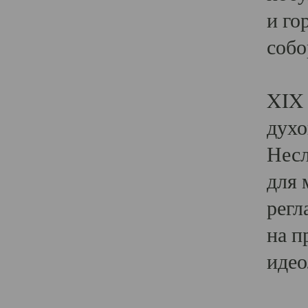
и го
собо
Явл
XIX 
духо
Несл
для 
регл
на п
идео
Поя