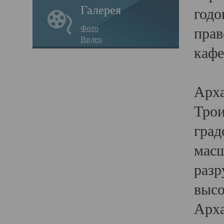
Галерея
годо
Фото
прав
Видео
кафе
Воз
Арха
Трои
град
масш
разр
высо
Арха