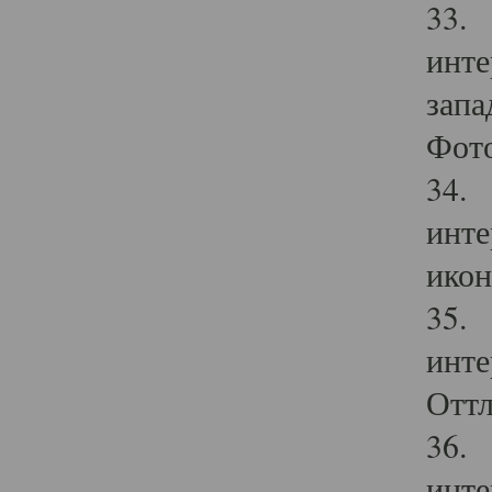
33. 
инте
запа
Фото
34. 
инте
икон
35. 
инте
Оттл
36. 
инте