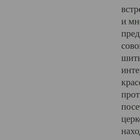
встр
и мн
пред
сово
шить
инте
крас
прот
посе
церк
нахо