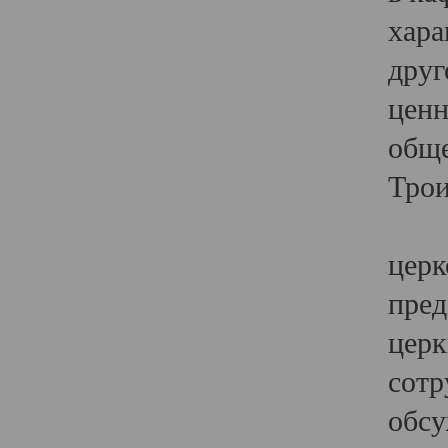
хара
друг
ценн
обще
Трои
Ярк
церк
пред
церк
сотр
обсу