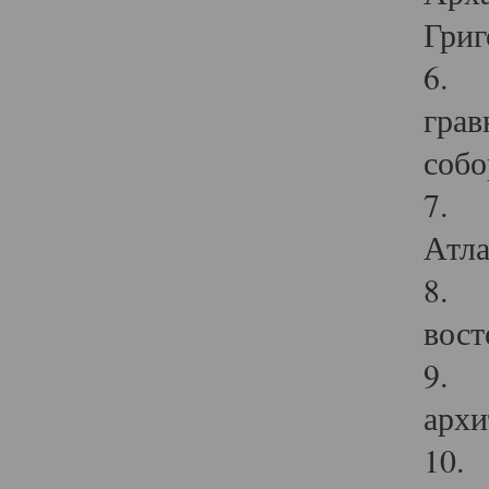
Григ
6. П
грав
собо
7. Г
Атла
8. С
вост
9. С
архи
10. 