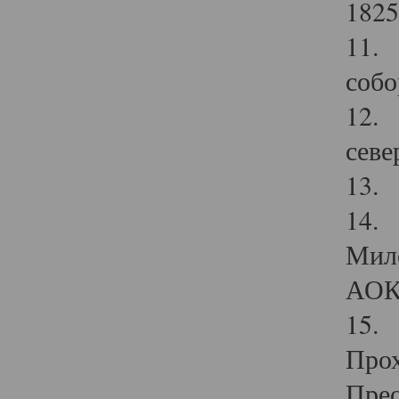
1825
11.
собо
12. 
севе
13.
14. 
Мило
АОК
15. 
Прох
Прео