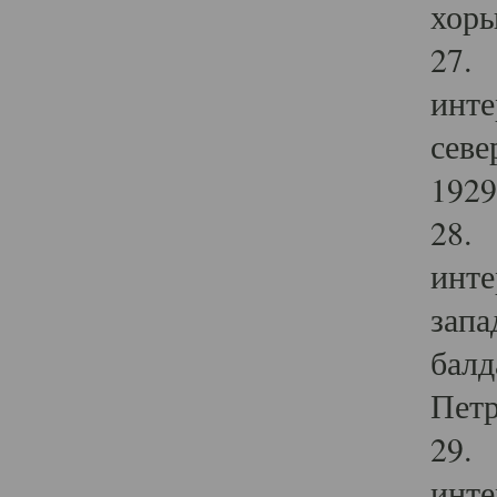
хоры
27. 
инте
севе
1929 
28. 
инте
запа
балд
Петр
29. 
инте