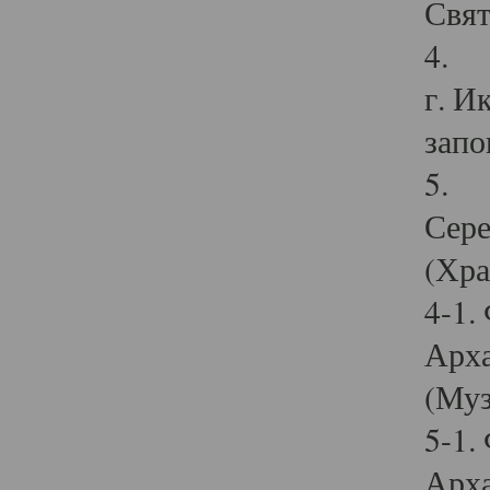
Свят
4. И
г. И
запо
5. И
Сере
(Хра
4-1.
Арха
(Муз
5-1.
Арха