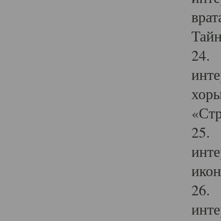
врат
Тайн
24. 
инте
хоры
«Стр
25. 
инте
икон
26. 
инте