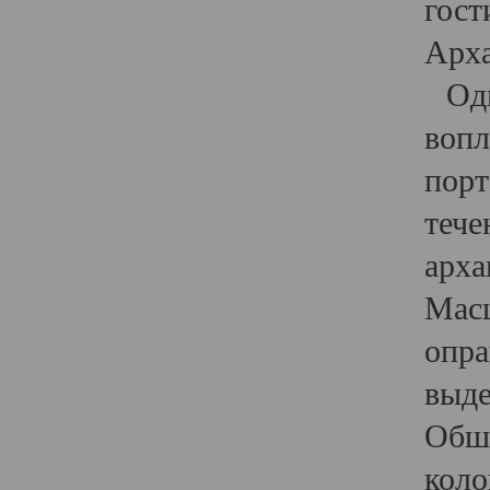
гост
Арха
Один
вопл
порт
тече
арха
Масш
опра
выде
Обши
коло