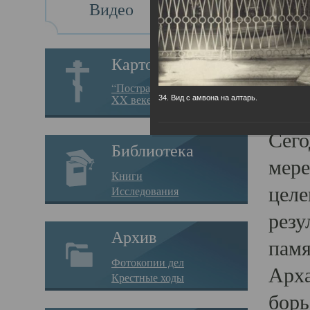
Видео
Св
Картотека
Свя
“Пострадавшие за веру в
XX веке на Севере”
34. Вид с амвона на алтарь.
23.12.
Сего
Библиотека
мере
Книги
целе
Исследования
резу
Архив
памя
Фотокопии дел
Арха
Крестные ходы
борь