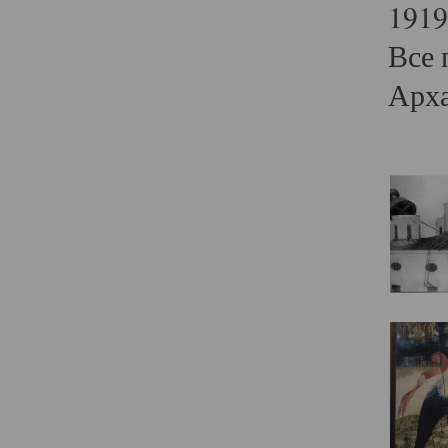
1919
Все 
Арха