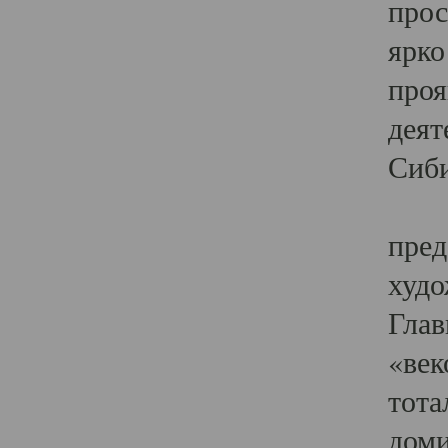
прос
ярко
проя
деят
Сиби
Одн
пред
худо
Глав
«век
тота
доми