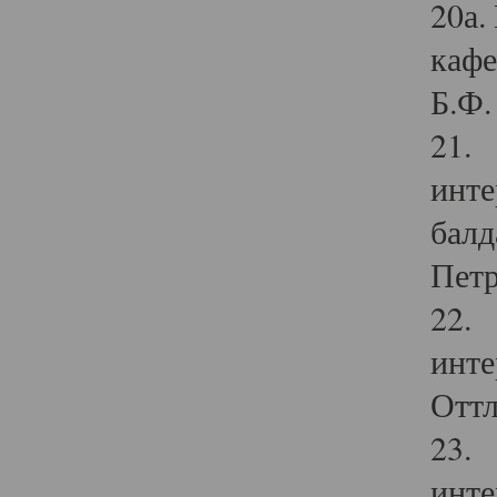
20а.
кафе
Б.Ф. 
21. 
инте
балд
Петр
22. 
инте
Оттл
23. 
инте