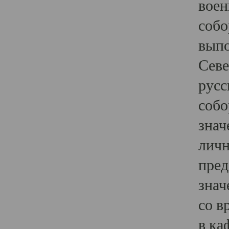
воен
собо
выпо
Севе
русс
собо
знач
личн
пред
знач
со в
в ка