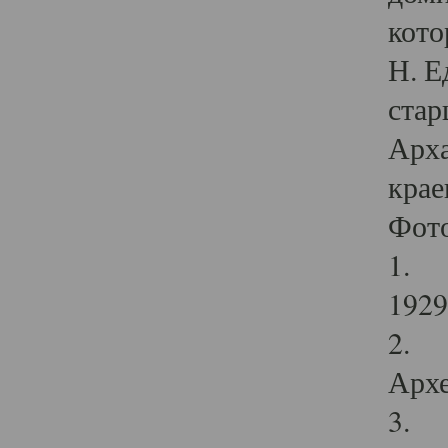
кото
Н. Е
стар
Арха
крае
Фот
1. С
1929 
2. Р
Архе
3. Ф