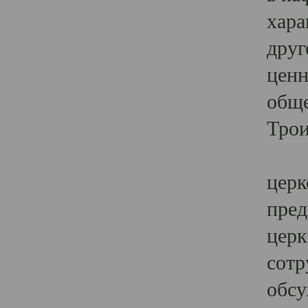
хара
друг
ценн
обще
Трои
Ярк
церк
пред
церк
сотр
обсу