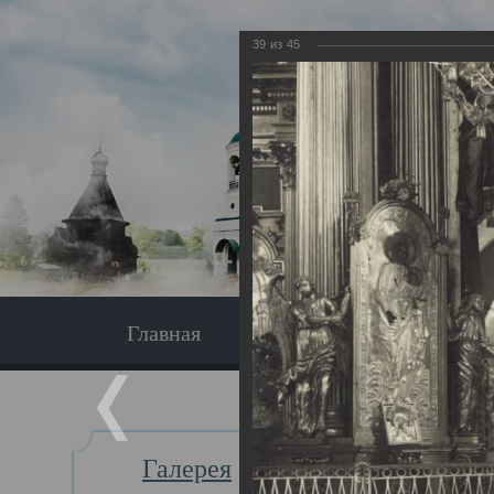
39
из
45
Главная
Экскурсия
Главная
Галерея