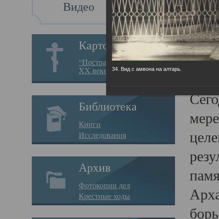
Видео
Св
Картотека
Свя
“Пострадавшие за веру в
XX веке на Севере”
34. Вид с амвона на алтарь.
23.12.
Сего
Библиотека
мере
Книги
целе
Исследования
резу
Архив
памя
Фотокопии дел
Арха
Крестные ходы
борь