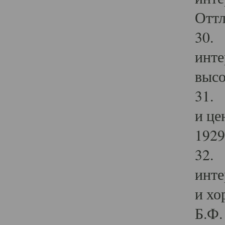
Оттл
30. 
инте
высо
31. 
и це
1929 
32. 
инте
и хо
Б.Ф. 