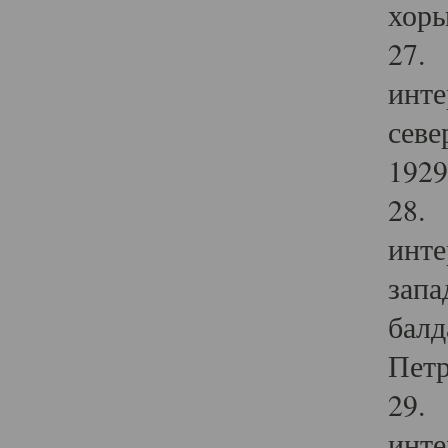
хоры
27. 
инте
севе
1929 
28. 
инте
запа
балд
Петр
29. 
инте