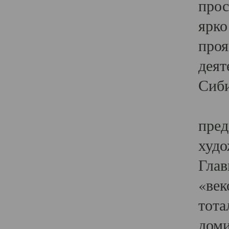
прос
ярко
проя
деят
Сиби
Одн
пред
худо
Глав
«век
тота
доми