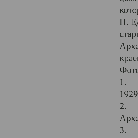
кото
Н. Е
стар
Арха
крае
Фот
1. С
1929 
2. Р
Архе
3. Ф