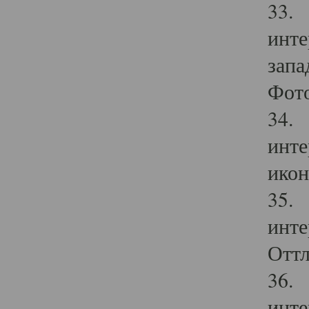
33. 
инте
запа
Фото
34. 
инте
икон
35. 
инте
Оттл
36. 
инте