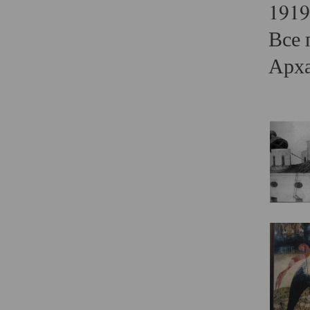
1919
Все 
Арха