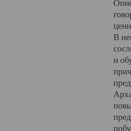
Опис
гово
ценн
В не
сосл
и об
прич
пред
Арха
повы
пред
побу