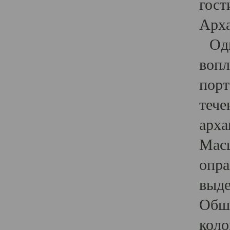
гост
Арха
Один
вопл
порт
тече
арха
Масш
опра
выде
Обши
коло