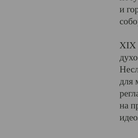
и го
собо
Явл
XIX 
духо
Несл
для 
регл
на п
идео
Поя