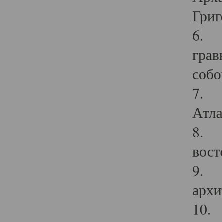
Григ
6. П
грав
собо
7. Г
Атла
8. С
вост
9. С
архи
10. 