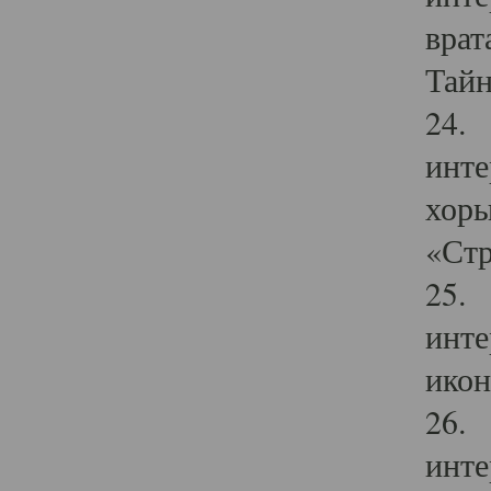
врат
Тайн
24. 
инте
хоры
«Стр
25. 
инте
икон
26. 
инте