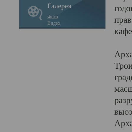
Галерея
годо
Фото
прав
Видео
кафе
Воз
Арха
Трои
град
масш
разр
высо
Арха