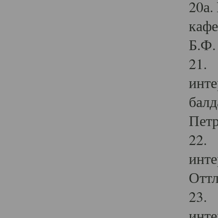
20а.
кафе
Б.Ф. 
21. 
инте
балд
Петр
22. 
инте
Оттл
23. 
инте