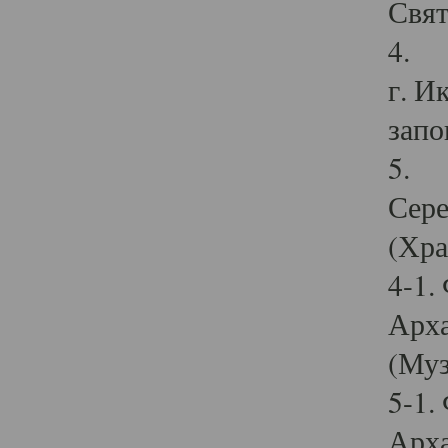
Свят
4. И
г. И
запо
5. И
Сере
(Хра
4-1.
Арха
(Муз
5-1.
Арха