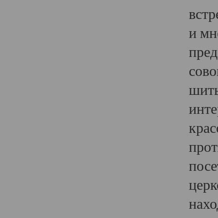
встр
и мн
пред
сово
шить
инте
крас
прот
посе
церк
нахо