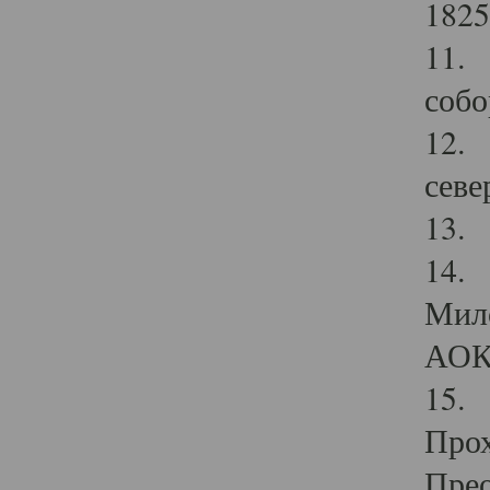
1825
11.
собо
12. 
севе
13.
14. 
Мило
АОК
15. 
Прох
Прео