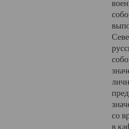
воен
собо
выпо
Севе
русс
собо
знач
личн
пред
знач
со в
в ка