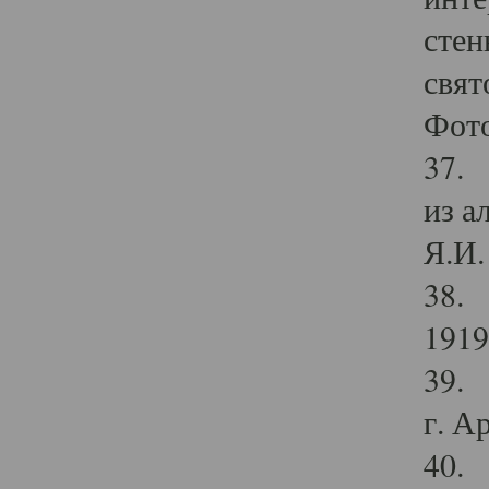
стен
свят
Фото
37. 
из а
Я.И. 
38. 
1919
39. 
г. А
40. 