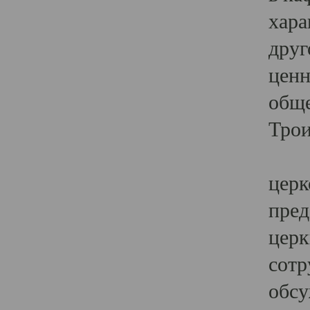
хара
друг
ценн
обще
Трои
Ярк
церк
пред
церк
сотр
обсу