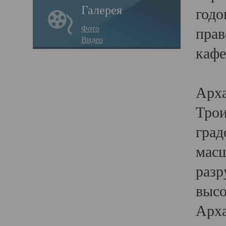
Галерея
годо
Фото
прав
Видео
кафе
Воз
Арха
Трои
град
масш
разр
высо
Арха