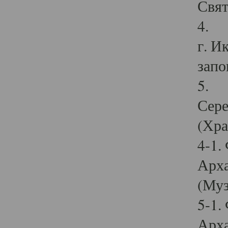
Свят
4. И
г. И
запо
5. И
Сере
(Хра
4-1.
Арха
(Муз
5-1.
Арха