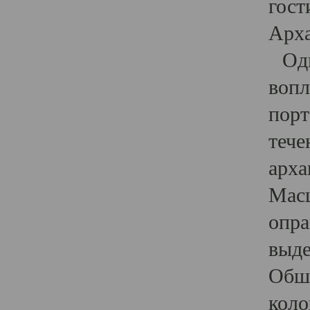
гост
Арха
Один
вопл
порт
тече
арха
Масш
опра
выде
Обши
коло