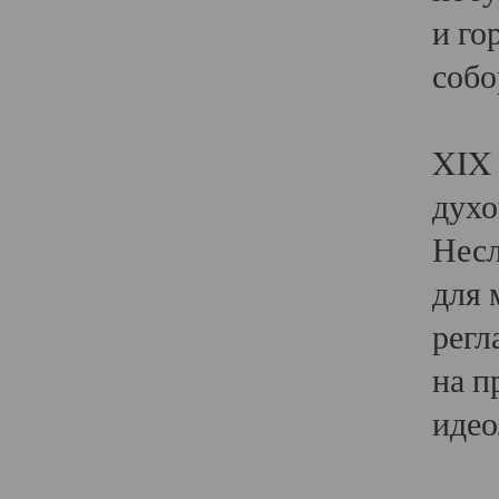
и го
собо
Явл
XIX 
духо
Несл
для 
регл
на п
идео
Поя