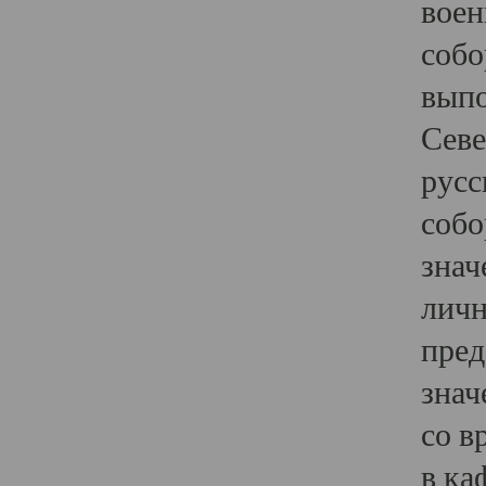
воен
собо
выпо
Севе
русс
собо
знач
личн
пред
знач
со в
в ка