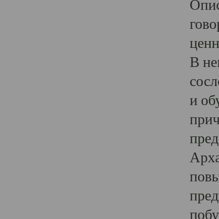
Опис
гово
ценн
В не
сосл
и об
прич
пред
Арха
повы
пред
побу