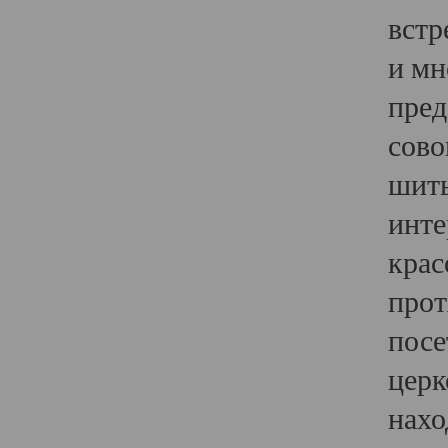
встр
и мн
пред
сово
шить
инте
крас
прот
посе
церк
нахо