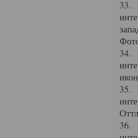
33. 
инте
запа
Фото
34. 
инте
икон
35. 
инте
Оттл
36. 
инте