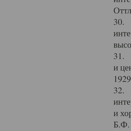
Оттл
30. 
инте
высо
31. 
и це
1929 
32. 
инте
и хо
Б.Ф. 