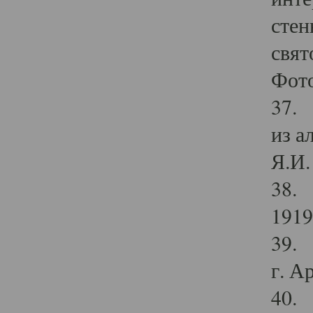
стен
свят
Фото
37. 
из а
Я.И. 
38. 
1919
39. 
г. А
40. 