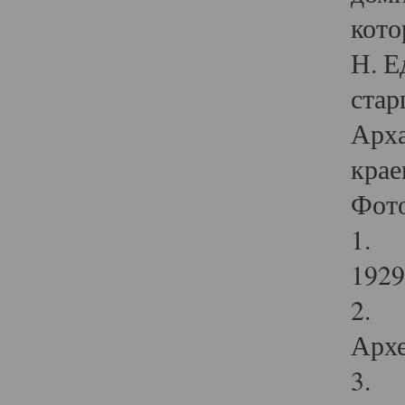
кото
Н. Е
стар
Арха
крае
Фот
1. С
1929 
2. Р
Архе
3. Ф