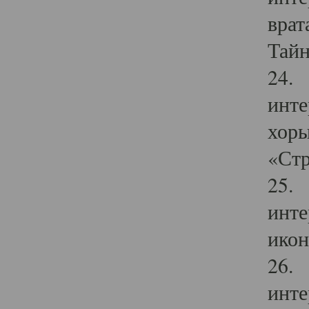
врат
Тайн
24. 
инте
хоры
«Стр
25. 
инте
икон
26. 
инте