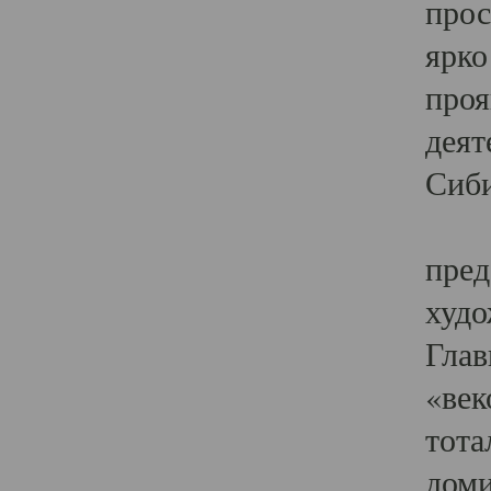
прос
ярко
проя
деят
Сиби
Одн
пред
худо
Глав
«век
тота
доми