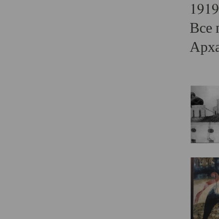
1919
Все 
Арха