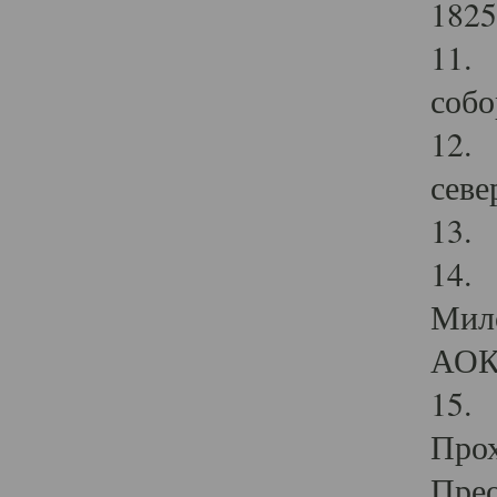
1825
11.
собо
12. 
севе
13.
14. 
Мило
АОК
15. 
Прох
Прео