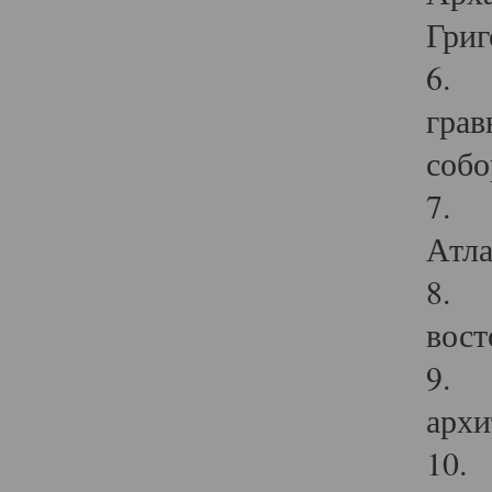
Григ
6. П
грав
собо
7. Г
Атла
8. С
вост
9. С
архи
10. 