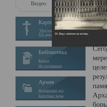
Видео
Св
Картотека
Свя
“Пострадавшие за веру в
XX веке на Севере”
34. Вид с амвона на алтарь.
23.12.
Сего
Библиотека
мере
Книги
целе
Исследования
резу
Архив
памя
Фотокопии дел
Арха
Крестные ходы
борь