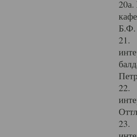
20а.
кафе
Б.Ф. 
21. 
инте
балд
Петр
22. 
инте
Оттл
23. 
инте