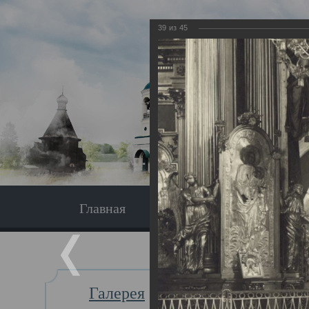
39
из
45
Главная
Экскурсия
Главная
Галерея