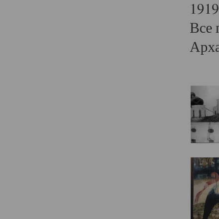
1919
Все 
Арха