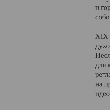
и го
собо
Явл
XIX 
духо
Несл
для 
регл
на п
идео
Поя