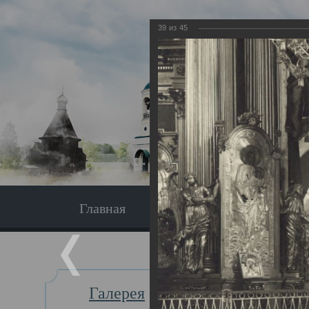
39
из
45
Главная
Экскурсия
Главная
Галерея