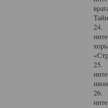
врат
Тайн
24. 
инте
хоры
«Стр
25. 
инте
икон
26. 
инте