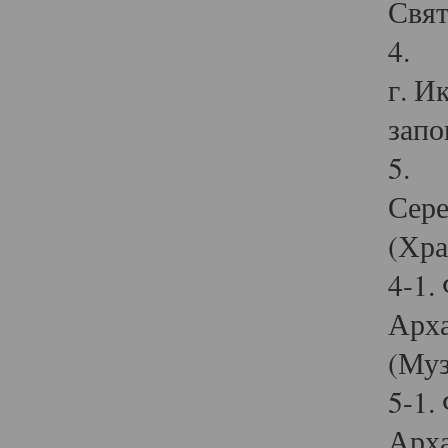
Свят
4. И
г. И
запо
5. И
Сере
(Хра
4-1.
Арха
(Муз
5-1.
Арха