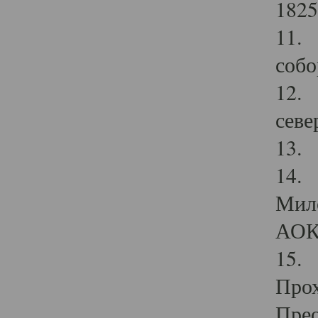
1825
11.
собо
12. 
севе
13.
14. 
Мило
АОК
15. 
Прох
Прео