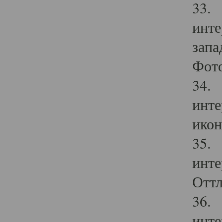
33. 
инте
запа
Фото
34. 
инте
икон
35. 
инте
Оттл
36. 
инте