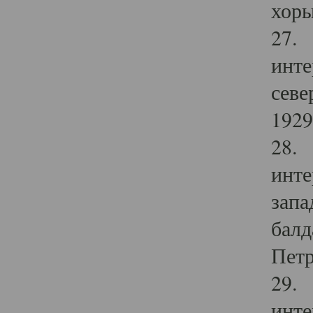
хоры
27. 
инте
севе
1929 
28. 
инте
запа
балд
Петр
29. 
инте