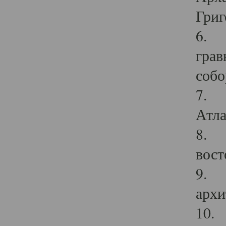
Григ
6. П
грав
собо
7. Г
Атла
8. С
вост
9. С
архи
10. 