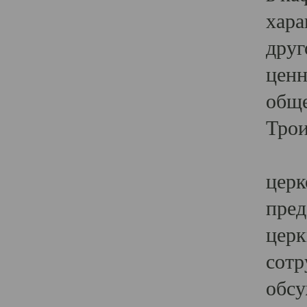
хара
друг
ценн
обще
Трои
Ярк
церк
пред
церк
сотр
обсу