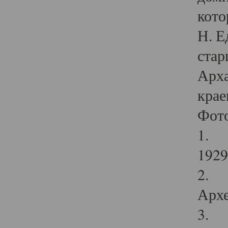
кото
Н. Е
стар
Арха
крае
Фот
1. С
1929 
2. Р
Архе
3. Ф