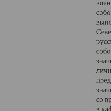
воен
собо
выпо
Севе
русс
собо
знач
личн
пред
знач
со в
в ка