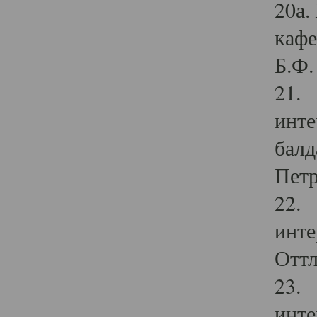
20а.
кафе
Б.Ф. 
21. 
инте
балд
Петр
22. 
инте
Оттл
23. 
инте