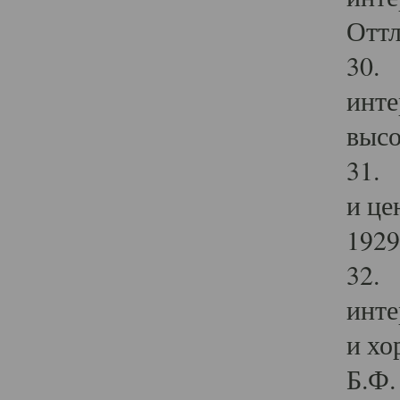
Оттл
30. 
инте
высо
31. 
и це
1929 
32. 
инте
и хо
Б.Ф. 