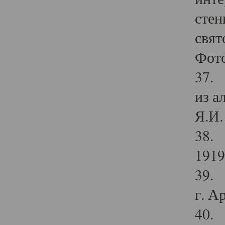
стен
свят
Фото
37. 
из а
Я.И. 
38. 
1919
39. 
г. А
40. 