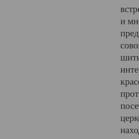
встр
и мн
пред
сово
шить
инте
крас
прот
посе
церк
нахо