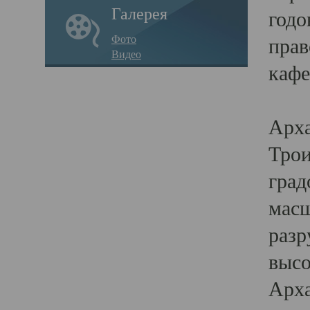
Галерея
годо
Фото
прав
Видео
кафе
Воз
Арха
Трои
град
масш
разр
высо
Арха