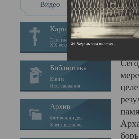
Видео
Св
Картотека
Свя
“Пострадавшие за веру в
XX веке на Севере”
34. Вид с амвона на алтарь.
23.12.
Сего
Библиотека
мере
Книги
целе
Исследования
резу
Архив
памя
Фотокопии дел
Арха
Крестные ходы
борь