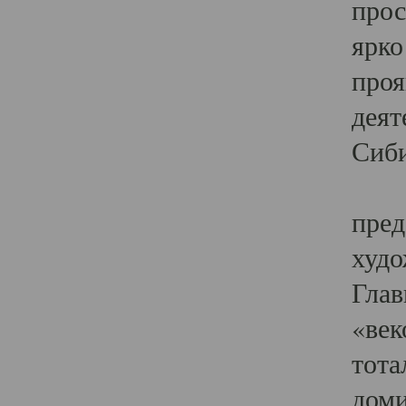
прос
ярко
проя
деят
Сиби
Одн
пред
худо
Глав
«век
тота
доми