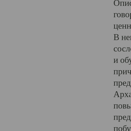
Опис
гово
ценн
В не
сосл
и об
прич
пред
Арха
повы
пред
побу