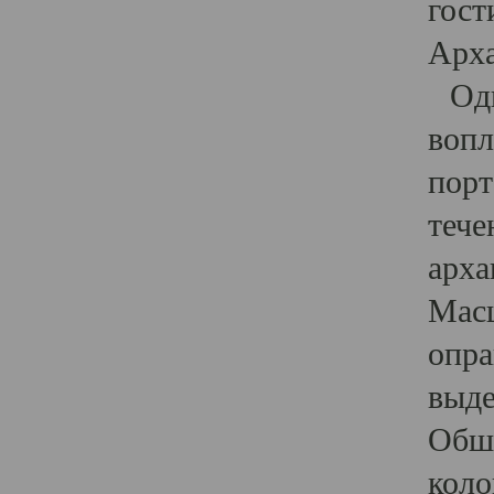
гост
Арха
Один
вопл
порт
тече
арха
Масш
опра
выде
Обши
коло