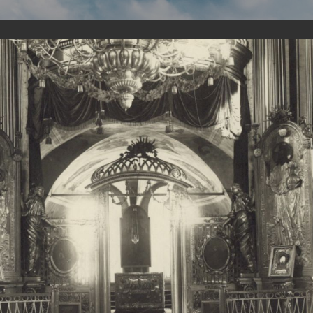
Виртуа
Новомученико
Земли А
Сайт создан по благосло
и Холмо
Наследники
Галерея
Главная
Галерея
Храмы-мученики Архангельска
Свято-Тро