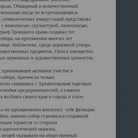
города. Обширный и величественный
ственными нигде не встречающимися
 символических инкрустаций представлял
 с живописью, скульптурой, иконописью,
ьер Троицкого храма создавал тот
обора, на протяжении многих лет
ице, библиотеке, среди церковной утвари
удожественных предметов. Описи имущества
ьных церковных и художественных ценностях,
, принимавшее активное участие в
собора, причем не только
 тесно связанных с Архангельском торговых
толюбия предпринимателей, а главное
во благо своего края и города и стало
 он одновременно воплотил себе функции
айно, именно собор становился отправной
тация торжеств со стороны
-идеологической окраски.
вещей указывало на общественный