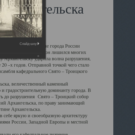
 Архангельска
Слайд-шоу:
 чем другие губернские города России
 в результате которых он лишился многих
у Архангельску ударила волна разрушения,
 20 –х годов. Отправной точкой чего стало
нсамбля кафедрального Свято – Троицкого
а, величественный каменный
ю и градостроительную доминанту города. В
оть до разрушения Свято – Троицкий собор
ний Архангельска, по праву занимающий
ртине Архангельска.
 себе яркую и своеобразную архитектуру
ниями России, Западной Европы и местной
вали его кафедральное значение,