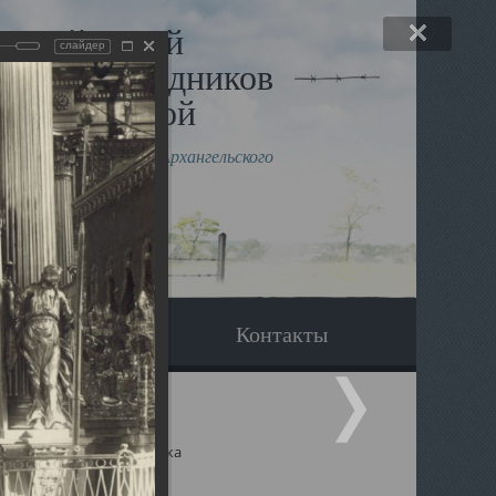
льный музей
слайдер
в и исповедников
рхангельской
влению митрополита Архангельского
горского Даниила
Вопрос-ответ
Контакты
ицкий собор Архангельска