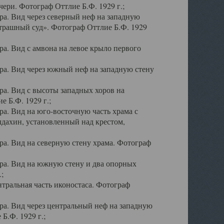
ери. Фотограф Оттлие Б.Ф. 1929 г.;
а. Вид через северный неф на западную
трашный суд». Фотограф Оттлие Б.Ф. 1929
. Вид с амвона на левое крыло первого
а. Вид через южный неф на западную стену
а. Вид с высоты западных хоров на
 Б.Ф. 1929 г.;
а. Вид на юго-восточную часть храма с
дахин, установленный над крестом,
а. Вид на северную стену храма. Фотограф
ра. Вид на южную стену и два опорных
;
тральная часть иконостаса. Фотограф
а. Вид через центральный неф на западную
Б.Ф. 1929 г.;