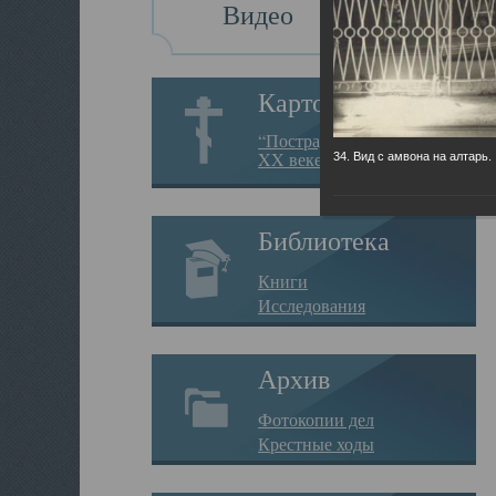
Видео
Картотека
“Пострадавшие за веру в
XX веке на Севере”
34. Вид с амвона на алтарь.
Библиотека
Книги
Исследования
Архив
Фотокопии дел
Крестные ходы