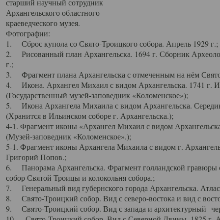
старший научный сотрудник
Архангельского областного
краеведческого музея.
Фотографии:
1. Сброс купола со Свято-Троицкого собора. Апрель 1929 г.;
2. Рисованный план Архангельска. 1694 г. Сборник Археолог
г.;
3. Фрагмент плана Архангельска с отмеченным на нём Свято
4. Икона. Архангел Михаил с видом Архангельска. 1741 г. 
(Государственный музей-заповедник «Коломенское»);
5. Икона Архангела Михаила с видом Архангельска. Середин
(Хранится в Ильинском соборе г. Архангельска.);
4-1. Фрагмент иконы «Архангел Михаил с видом Архангельска
(Музей-заповедник «Коломенское».);
5-1. Фрагмент иконы Архангела Михаила с видом г. Архангель
Григорий Попов.;
6. Панорама Архангельска. Фрагмент голландской гравюры с
собор Святой Троицы и колокольня собора.;
7. Генеральный вид губернского города Архангельска. Атлас 
8. Свято-Троицкий собор. Вид с северо-востока и вид с восто
9. Свято-Троицкий собор. Вид с запада и архитектурный чер
10. Свято-Троицкий собор. Вид с Северной Двины. 1825 г. А