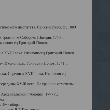
ического института. Санкт-Петербург, 1880
-Троицким Собором. Швеция. 1750 г.;
Иконописец Григорий Попов.
а XVIII века. Иконописец Григорий Попов.
». Иконописец Григорий Попов. 1741 г.
ска. Середина XVIII века. Иконописец
ередины XVIII века. На гравюре отмечены:
Архангельской губернии. 1797 г.;
ка.;
тёж собора.;
кварель В.Е.Галямина.;