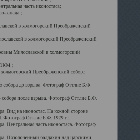
тральная часть иконостаса;
о-запада.;
славской в холмогорский Преображенский
лославской в холмогорский Преображенский
оровны Милославской в холмогорский
АОКМ.;
в холмогорский Преображенский собор.;
 собора до взрыва. Фотограф Оттлие Б.Ф.
 собора после взрыва. Фотограф Оттлие Б.Ф.
а. Вид на иконостас. На южной стороне
. Фотограф Оттлие Б.Ф. 1929 г.;
а. Центральная часть иконостаса. Фотограф
ра. Позолоченный балдахин над царскими