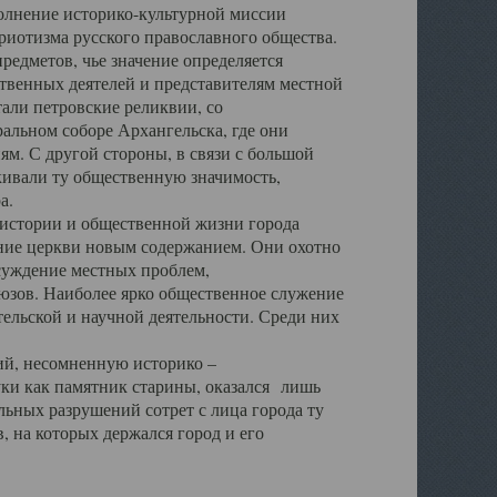
полнение историко-культурной миссии
триотизма русского православного общества.
редметов, чье значение определяется
твенных деятелей и представителям местной
тали петровские реликвии, со
альном соборе Архангельска, где они
м. С другой стороны, в связи с большой
кивали ту общественную значимость,
а.
тории и общественной жизни города
ение церкви новым содержанием. Они охотно
бсуждение местных проблем,
юзов. Наиболее ярко общественное служение
ельской и научной деятельности. Среди них
й, несомненную историко –
ауки как памятник старины, оказался лишь
ьных разрушений сотрет с лица города ту
 на которых держался город и его