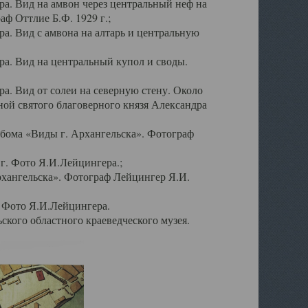
а. Вид на амвон через центральный неф на
аф Оттлие Б.Ф. 1929 г.;
. Вид с амвона на алтарь и центральную
а. Вид на центральный купол и своды.
. Вид от солеи на северную стену. Около
ой святого благоверного князя Александра
бома «Виды г. Архангельска». Фотограф
г. Фото Я.И.Лейцингера.;
рхангельска». Фотограф Лейцингер Я.И.
. Фото Я.И.Лейцингера.
кого областного краеведческого музея.