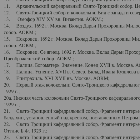
11. Архангельский кафедральный Свято-Троицкий собор. Цен
12. Свято-Троицкий собор и колокольня. Вид с запада и север
13. Омофор XIV-XV вв. Византия. АОКМ.;
14. Воздух. 1692 г. Москва. Вклад Дарьи Прохоровны Мило
собор. АОКМ.;
15. Покровец. 1692 г. Москва. Вклад Дарьи Прохоровны Ми
собор. АОКМ.;
16. Покровец. Се ягнец. 1692 г. Москва. Вклад Дарьи Прох
Преображенский собор. АОКМ.;
17. Палица. Богоматерь. Знамение. Конец XVII в. Москва. 
18. Палица. Успение. XVII в. Север. Вклад Ивана Кузвлева 
19. Епитрахиль. XVI-XVII вв. Москва. АОКМ;
20. Первый этаж колокольни Свято-Троицкого кафедрального
1929 г.;
20а. Нижняя часть колокольни Свято-Троицкого кафедрального
1929 г.;
21. Свято-Троицкий кафедральный собор. Фрагмент интерьер
балдахин, установленный над крестом, поставленным Петром I
22. Свято-Троицкий кафедральный собор. Фрагмент интерьер
Оттлие Б.Ф. 1929 г.;
23. Свято-Троицкий кафедральный собор. Фрагмент интерье