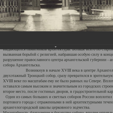
Свято-Троицкий собор
Свято-Троицкий собор Архангельска
23.12.2015
Сегодня мы можем говорить, что Архангельск в большей мере,
пострадал от целенаправленных систематических разрушений,
выдающихся памятников архитектуры. Больше всего по старом
вызванная борьбой с религией, набравшая особую силу в конце
разрушение православного центра архангельской губернии - а
собора Архангельска.
Возникнув в начале XVIII века в центре Архангельск
двухэтажный Троицкий собор, сразу превратился в зрительну
XVIII веке по масштабам ему не было равных на Севере. Впл
оставался самым высоким и значительным из городских строе
второе место, после гостиных дворов, в градостроительной ка
Один из самых больших и светлых соборов России воплотил в
портового города с отраженными в ней архитектурными тече
архангелогородской школы церковного зодчества.
Масштабность, благолепие и богатство собора, вполне оправды