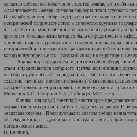
характер собора, как культурного центра взявшего на себя вы
Архангельского Севера, символа как веры, так и глубокого па
Неслучайно, описи собора содержат значительное количество п
исторической сопричастностью к личностям крупных государс
власти. В этой связи особенное значение для горожан приобре
временем большая часть которых была сосредоточена в кафедр
приобрели характер религиозного поклонения царским святыня
исторической ценностью этих гражданских вещей они подчер
которую приобрел Свято Троицкий собор на территории Север
Ярким подтверждением единения соборной церковной ис
стали и представители соборного притча, наполнившие служ
шла на сотрудничество с городской властью, на совместное о
создание научных, просветительских и благотворительных со
соборная интеллигенция проявила в развертывании просветит
Молчанов К.С., Смирнов В.А , Сибирцев М.И. и т.д.
Однако, для новой советской власти храм представляющи
художественную ценность, хотя и находился в ведении Главн
«вековым хламом». Последующая за сломом собора волна тотал
систему доминант – духовных и пространственных ориентиров,
историческая память.
Н. Едовина,