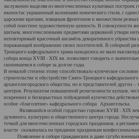
заслуженно выделяя из многочисленных культовых построек 
иконостас украшенный колоннами ионического стиля, с един
царскими вратами, изящным фронтоном и множеством резных,
собой поистине художественную ценность. В совокупности же
шитьем, многочисленными предметами церковной утвари интер
неповторимый красочный ансамбль декоративного убранства с
поражающий воображение своих посетителей. В соборной ризн
Троицкого кафедрального храма находилось не мало высокох
собора конца XVIII - XIX вв. позволяют говорить о значител
скопившемся в соборе за долгие годы.
В немалой степени этому способствовало купеческое сословие
строительстве и обустройстве Свято-Троицкого кафедрального 
архангелогородского общества, но и представителей других –
центров. Результатом повышенной религиозности купцов, чес
искренних и бескорыстных побуждений купечества действовать 
особое «благолепие» кафедрального собора Архангельска.
Являвшийся особой гордостью горожан XVIII - XIX века
духовного, культурно и общественного центра города. Неслуч
точкой для многочисленных городских праздников, а регламен
власти сказывалась на придании праздникам конфессионально
Появление в соборе гражданских и даже сугубо военных 