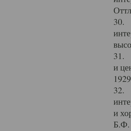
Оттл
30. 
инте
высо
31. 
и це
1929 
32. 
инте
и хо
Б.Ф. 