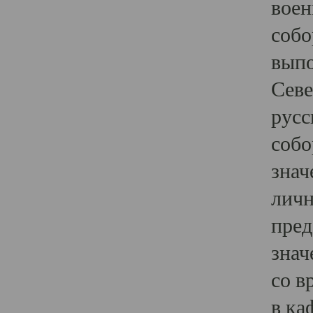
воен
собо
выпо
Севе
русс
собо
знач
личн
пред
знач
со в
в ка