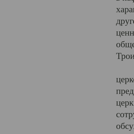
хара
друг
ценн
обще
Трои
Ярк
церк
пред
церк
сотр
обсу