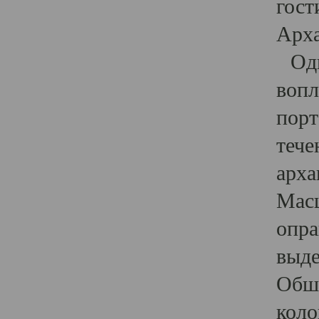
гост
Арха
Один
вопл
порт
тече
арха
Масш
опра
выде
Обши
коло