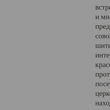
встр
и мн
пред
сово
шить
инте
крас
прот
посе
церк
нахо