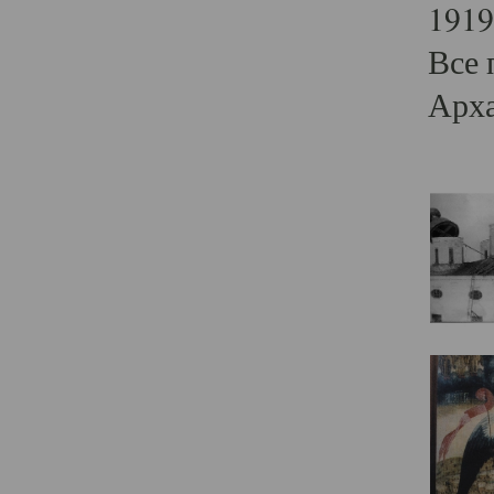
1919
Все 
Арха