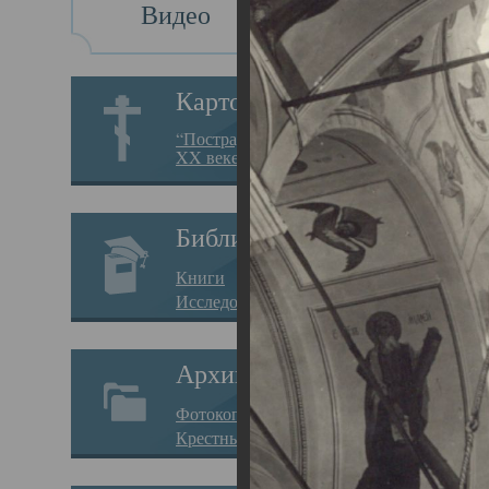
Видео
Св
Картотека
Свя
“Пострадавшие за веру в
XX веке на Севере”
23.12.
Сего
Библиотека
мере
Книги
целе
Исследования
резу
Архив
памя
Фотокопии дел
Арха
Крестные ходы
борь