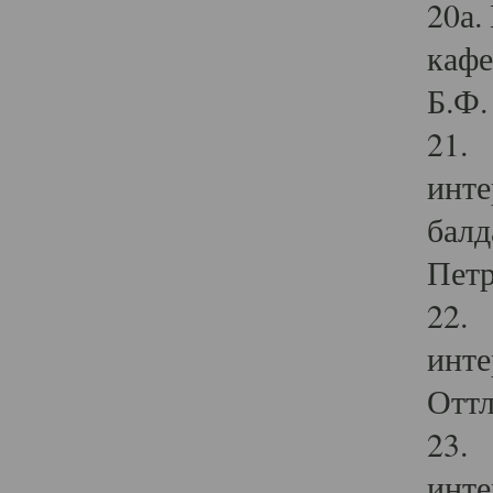
20а.
кафе
Б.Ф. 
21. 
инте
балд
Петр
22. 
инте
Оттл
23. 
инте