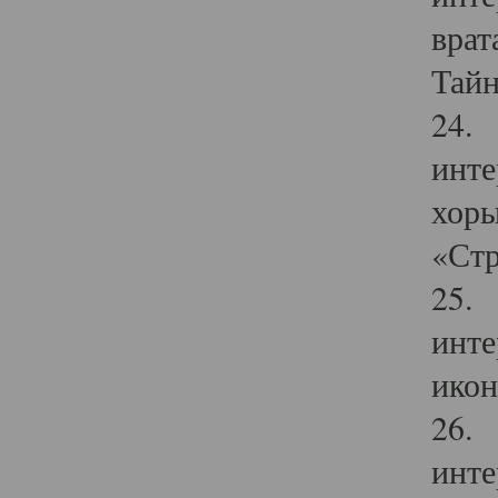
врат
Тайн
24. 
инте
хоры
«Стр
25. 
инте
икон
26. 
инте