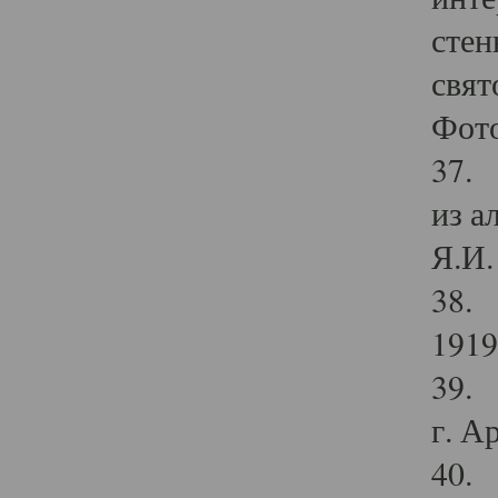
стен
свят
Фото
37. 
из а
Я.И. 
38. 
1919
39. 
г. А
40. 