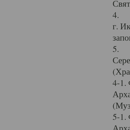
Свят
4. И
г. И
запо
5. И
Сере
(Хра
4-1.
Арха
(Муз
5-1.
Арха