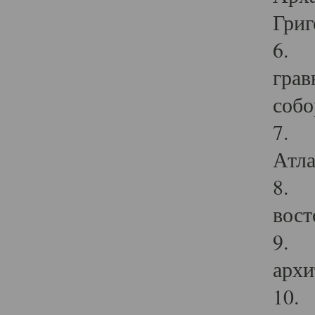
Григ
6. П
грав
собо
7. Г
Атла
8. С
вост
9. С
архи
10. 