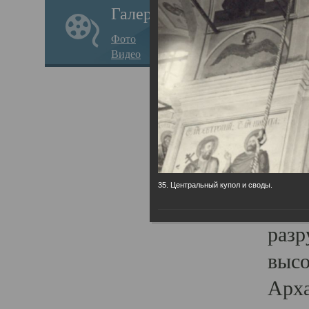
Галерея
годо
Фото
прав
Видео
кафе
Воз
Арха
Трои
град
35. Центральный купол и своды.
масш
разр
высо
Арха