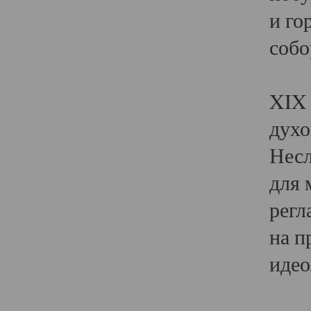
и го
собо
Явл
XIX 
духо
Несл
для 
регл
на п
идео
Поя