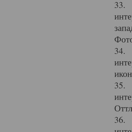
33. 
инте
запа
Фото
34. 
инте
икон
35. 
инте
Оттл
36. 
инте