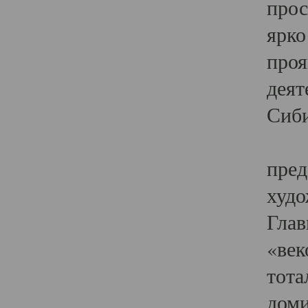
прос
ярко
проя
деят
Сиби
Одн
пред
худо
Глав
«век
тота
доми