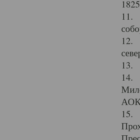
1825
11.
собо
12. 
севе
13.
14. 
Мило
АОК
15. 
Прох
Прео