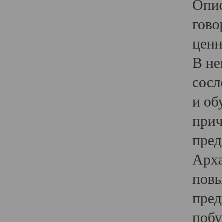
Опис
гово
ценн
В не
сосл
и об
прич
пред
Арха
повы
пред
побу