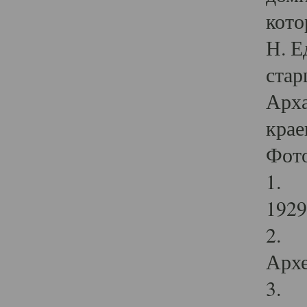
кото
Н. Е
стар
Арха
крае
Фот
1. С
1929 
2. Р
Архе
3. Ф