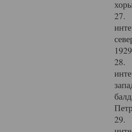
хоры
27. 
инте
севе
1929 
28. 
инте
запа
балд
Петр
29. 
инте