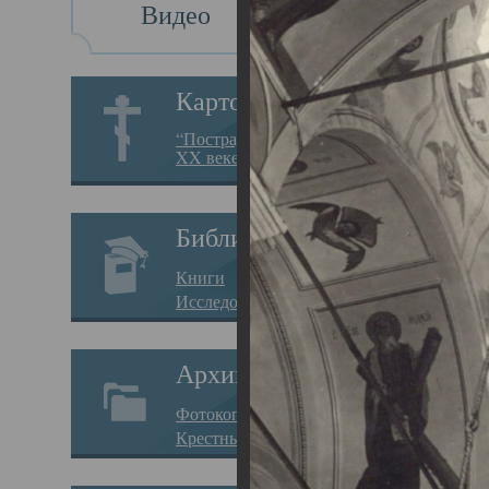
Видео
Св
Картотека
Свя
“Пострадавшие за веру в
XX веке на Севере”
23.12.
Сего
Библиотека
мере
Книги
целе
Исследования
резу
Архив
памя
Фотокопии дел
Арха
Крестные ходы
борь