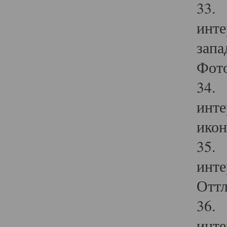
33. 
инте
запа
Фото
34. 
инте
икон
35. 
инте
Оттл
36. 
инте