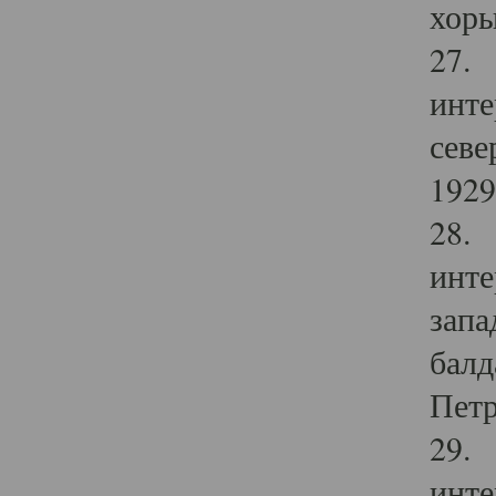
хоры
27. 
инте
севе
1929 
28. 
инте
запа
балд
Петр
29. 
инте