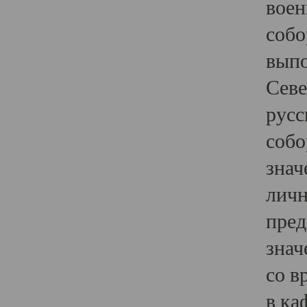
воен
собо
выпо
Севе
русс
собо
знач
личн
пред
знач
со в
в ка