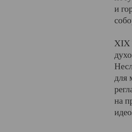
и го
собо
Явл
XIX 
духо
Несл
для 
регл
на п
идео
Поя