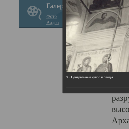
Галерея
годо
Фото
прав
Видео
кафе
Воз
Арха
Трои
град
35. Центральный купол и своды.
масш
разр
высо
Арха