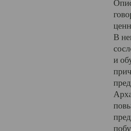
Опис
гово
ценн
В не
сосл
и об
прич
пред
Арха
повы
пред
побу