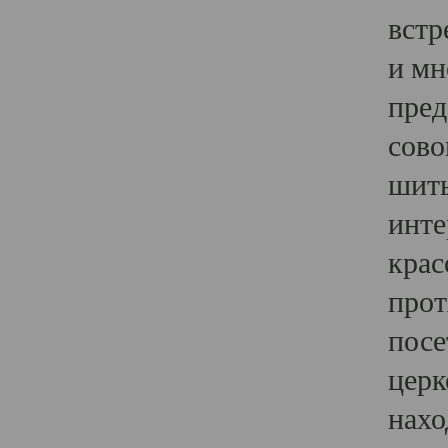
встр
и мн
пред
сово
шить
инте
крас
прот
посе
церк
нахо