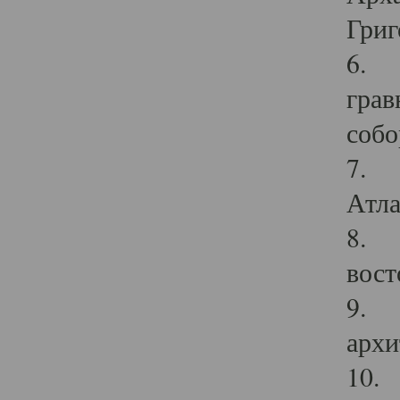
Григ
6. П
грав
собо
7. Г
Атла
8. С
вост
9. С
архи
10. 