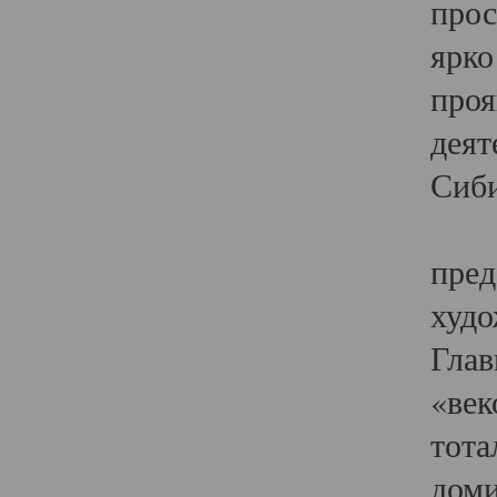
прос
ярко
проя
деят
Сиби
Одн
пред
худо
Глав
«век
тота
доми