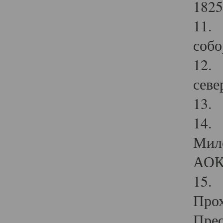
1825
11.
собо
12. 
севе
13.
14. 
Мило
АОК
15. 
Прох
Прео