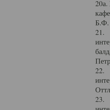
20а.
кафе
Б.Ф. 
21. 
инте
балд
Петр
22. 
инте
Оттл
23. 
инте