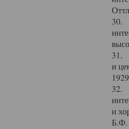
Оттл
30. 
инте
высо
31. 
и це
1929 
32. 
инте
и хо
Б.Ф. 