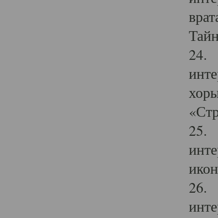
врат
Тайн
24. 
инте
хоры
«Стр
25. 
инте
икон
26. 
инте