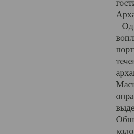
гост
Арха
Один
вопл
порт
тече
арха
Масш
опра
выде
Обши
коло