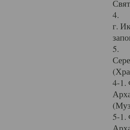
Свят
4. И
г. И
запо
5. И
Сере
(Хра
4-1.
Арха
(Муз
5-1.
Арха