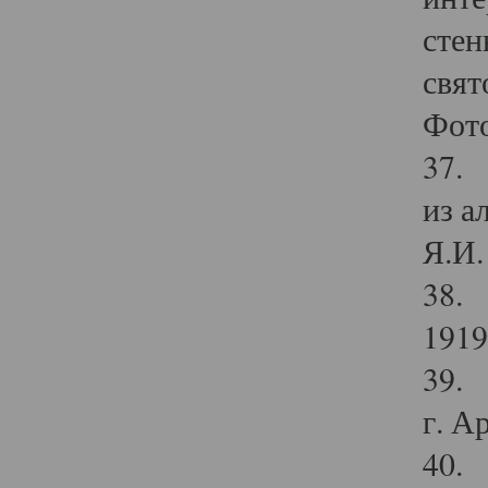
стен
свят
Фото
37. 
из а
Я.И. 
38. 
1919
39. 
г. А
40. 