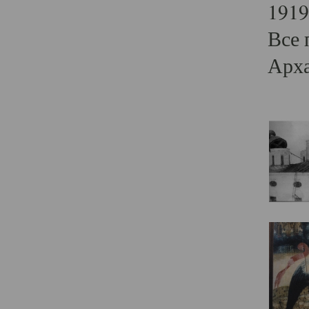
1919
Все 
Арха