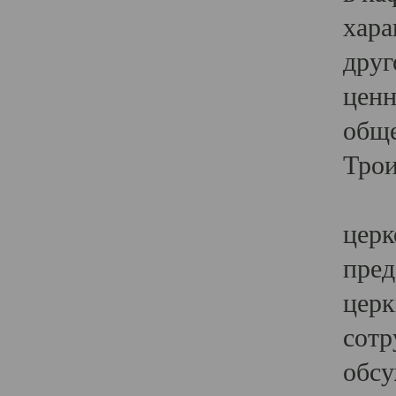
хара
друг
ценн
обще
Трои
Ярк
церк
пред
церк
сотр
обсу