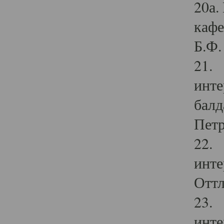
20а.
кафе
Б.Ф. 
21. 
инте
балд
Петр
22. 
инте
Оттл
23. 
инте