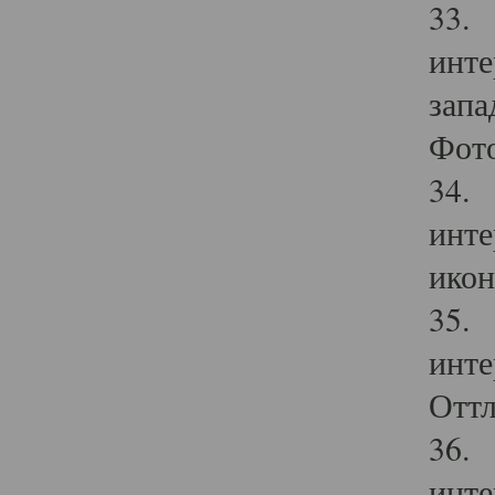
33. 
инте
запа
Фото
34. 
инте
икон
35. 
инте
Оттл
36. 
инте