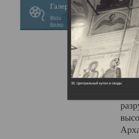
Галерея
годо
Фото
прав
Видео
кафе
Воз
Арха
Трои
град
35. Центральный купол и своды.
масш
разр
высо
Арха