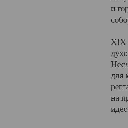
и го
собо
Явл
XIX 
духо
Несл
для 
регл
на п
идео
Поя