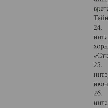
врат
Тайн
24. 
инте
хоры
«Стр
25. 
инте
икон
26. 
инте