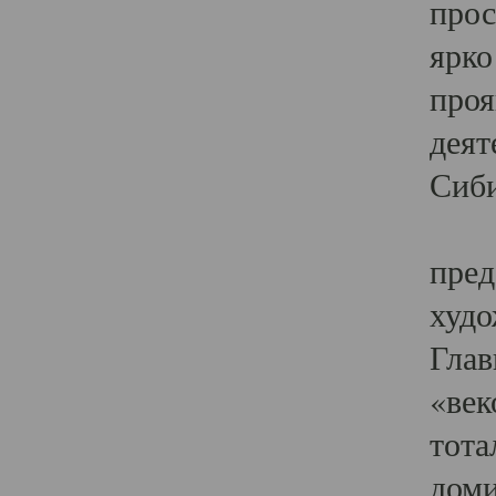
прос
ярко
проя
деят
Сиби
Одн
пред
худо
Глав
«век
тота
доми