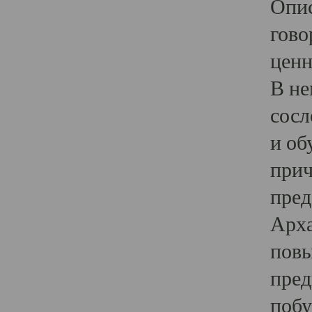
Опис
гово
ценн
В не
сосл
и об
прич
пред
Арха
повы
пред
побу