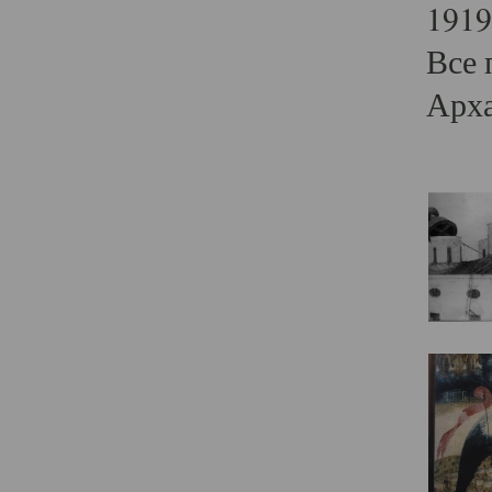
1919
Все 
Арха