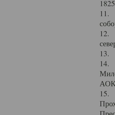
1825
11.
собо
12. 
севе
13.
14. 
Мило
АОК
15. 
Прох
Прео