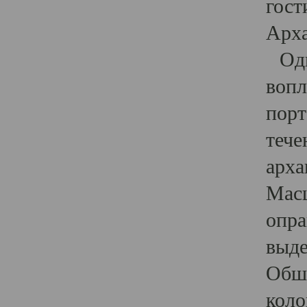
гост
Арха
Один
вопл
порт
тече
арха
Масш
опра
выде
Обши
коло