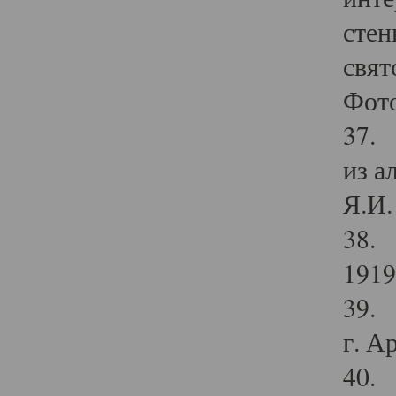
стен
свят
Фото
37. 
из а
Я.И. 
38. 
1919
39. 
г. А
40. 