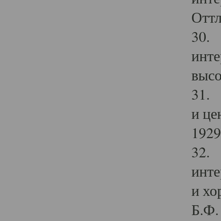
Оттл
30. 
инте
высо
31. 
и це
1929 
32. 
инте
и хо
Б.Ф. 