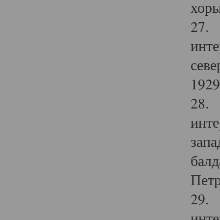
хоры
27. 
инте
севе
1929 
28. 
инте
запа
балд
Петр
29. 
инте