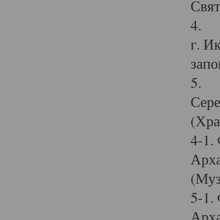
Свят
4. И
г. И
запо
5. И
Сере
(Хра
4-1.
Арха
(Муз
5-1.
Арха