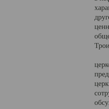
хара
друг
ценн
обще
Трои
Ярк
церк
пред
церк
сотр
обсу