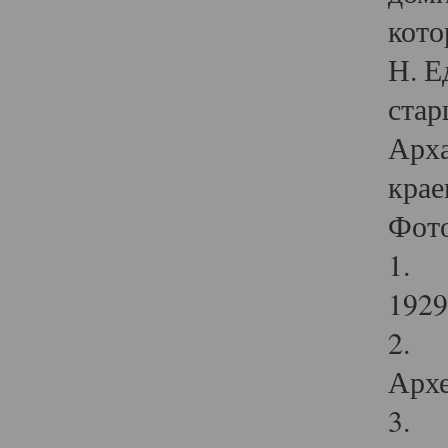
кото
Н. Е
стар
Арха
крае
Фот
1. С
1929 
2. Р
Архе
3. Ф