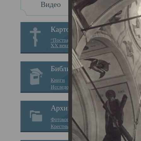
Видео
Св
Картотека
Свя
“Пострадавшие за веру в
XX веке на Севере”
23.12.
Сего
Библиотека
мере
Книги
целе
Исследования
резу
Архив
памя
Фотокопии дел
Арха
Крестные ходы
борь