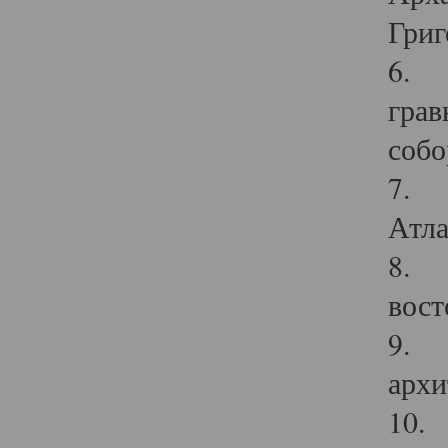
Григ
6. П
грав
собо
7. Г
Атла
8. С
вост
9. С
архи
10. 