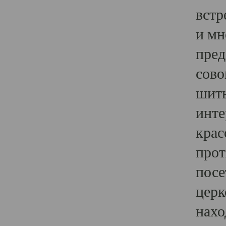
встр
и мн
пред
сово
шить
инте
крас
прот
посе
церк
нахо