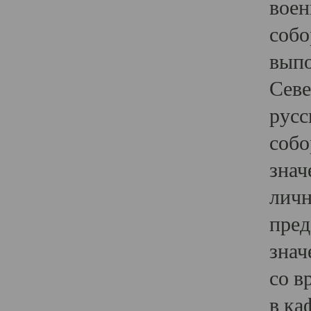
воен
собо
выпо
Севе
русс
собо
знач
личн
пред
знач
со в
в ка