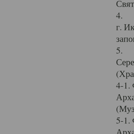
Свят
4. И
г. И
запо
5. И
Сере
(Хра
4-1.
Арха
(Муз
5-1.
Арха