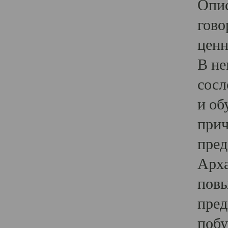
Опис
гово
ценн
В не
сосл
и об
прич
пред
Арха
повы
пред
побу