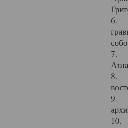
Григ
6. П
грав
собо
7. Г
Атла
8. С
вост
9. С
архи
10. 