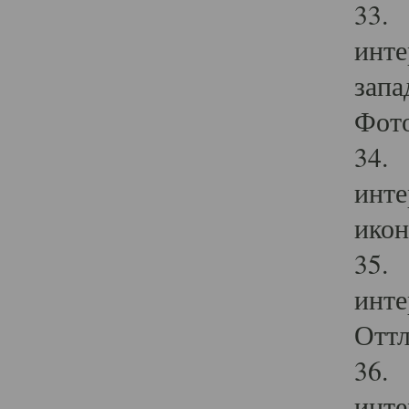
33. 
инте
запа
Фото
34. 
инте
икон
35. 
инте
Оттл
36. 
инте