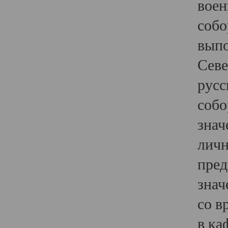
воен
собо
выпо
Севе
русс
собо
знач
личн
пред
знач
со в
в ка