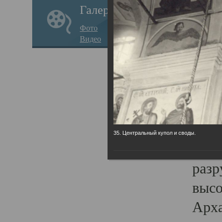
Галерея
годо
Фото
прав
Видео
кафе
Воз
Арха
Трои
град
35. Центральный купол и своды.
масш
разр
высо
Арха