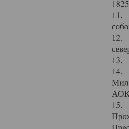
1825
11.
собо
12. 
севе
13.
14. 
Мило
АОК
15. 
Прох
Прео