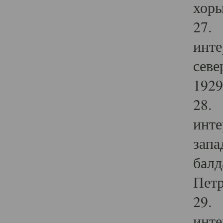
хоры
27. 
инте
севе
1929 
28. 
инте
запа
балд
Петр
29. 
инте