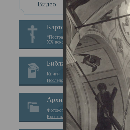
Видео
Св
Картотека
Свя
“Пострадавшие за веру в
XX веке на Севере”
23.12.
Сего
Библиотека
мере
Книги
целе
Исследования
резу
Архив
памя
Фотокопии дел
Арха
Крестные ходы
борь