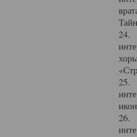
врат
Тайн
24. 
инте
хоры
«Стр
25. 
инте
икон
26. 
инте