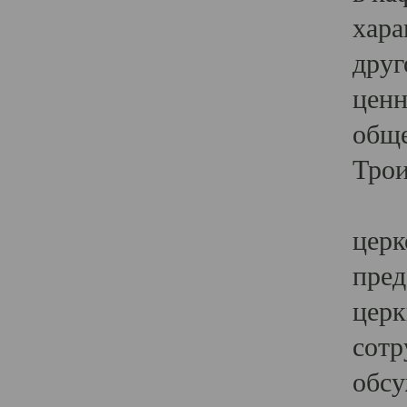
хара
друг
ценн
обще
Трои
Ярк
церк
пред
церк
сотр
обсу