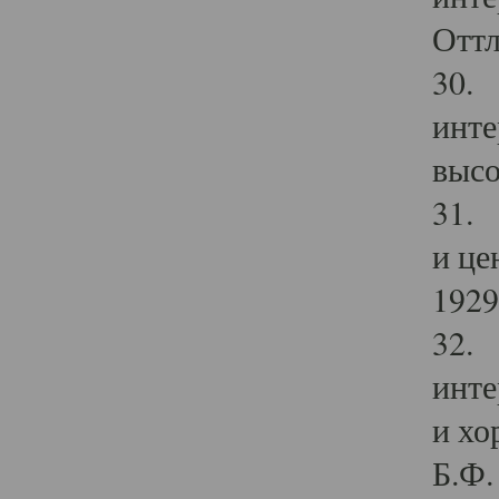
Оттл
30. 
инте
высо
31. 
и це
1929 
32. 
инте
и хо
Б.Ф. 