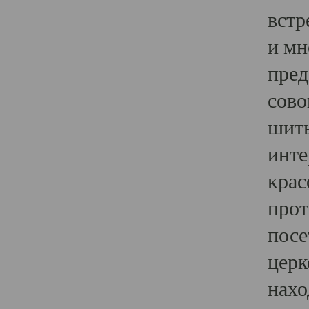
встр
и мн
пред
сово
шить
инте
крас
прот
посе
церк
нахо