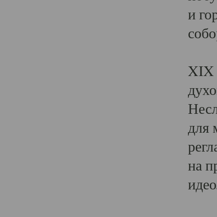
и го
собо
Явл
XIX 
духо
Несл
для 
регл
на п
идео
Поя