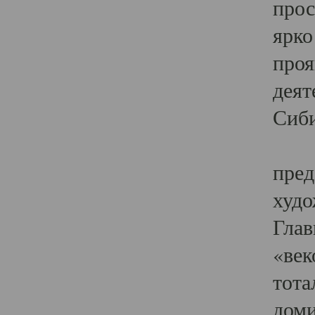
прос
ярко
проя
деят
Сиби
Одн
пред
худо
Глав
«век
тота
доми