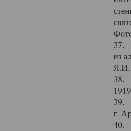
стен
свят
Фото
37. 
из а
Я.И. 
38. 
1919
39. 
г. А
40. 