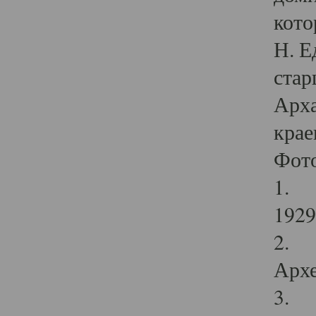
кото
Н. Е
стар
Арха
крае
Фот
1. С
1929 
2. Р
Архе
3. Ф