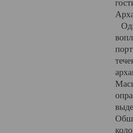
гост
Арха
Один
вопл
порт
тече
арха
Масш
опра
выде
Обши
коло