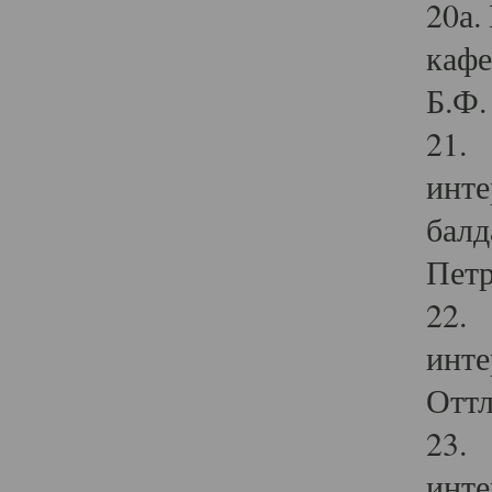
20а.
кафе
Б.Ф. 
21. 
инте
балд
Петр
22. 
инте
Оттл
23. 
инте