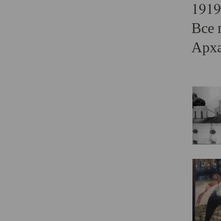
1919
Все 
Арха