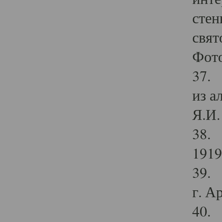
стен
свят
Фото
37. 
из а
Я.И. 
38. 
1919
39. 
г. А
40. 