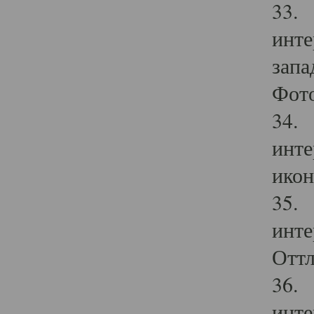
33. 
инте
запа
Фото
34. 
инте
икон
35. 
инте
Оттл
36. 
инте