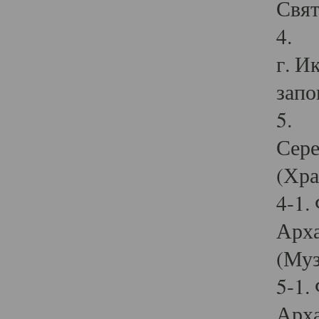
Свят
4. И
г. И
запо
5. И
Сере
(Хра
4-1.
Арха
(Муз
5-1.
Арха