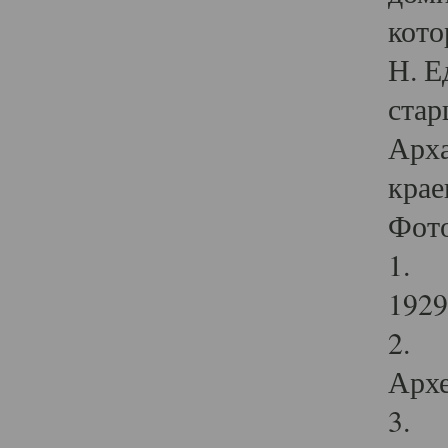
кото
Н. Е
стар
Арха
крае
Фот
1. С
1929 
2. Р
Архе
3. Ф