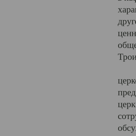
хара
друг
ценн
обще
Трои
Ярк
церк
пред
церк
сотр
обсу