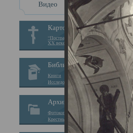
Видео
Св
Картотека
Свя
“Пострадавшие за веру в
XX веке на Севере”
23.12.
Сего
Библиотека
мере
Книги
целе
Исследования
резу
Архив
памя
Фотокопии дел
Арха
Крестные ходы
борь