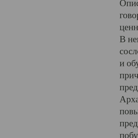
Опис
гово
ценн
В не
сосл
и об
прич
пред
Арха
повы
пред
побу