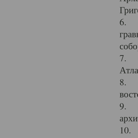
Григ
6. П
грав
собо
7. Г
Атла
8. С
вост
9. С
архи
10. 