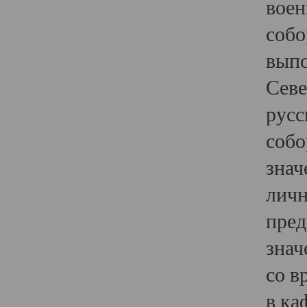
воен
собо
выпо
Севе
русс
собо
знач
личн
пред
знач
со в
в ка