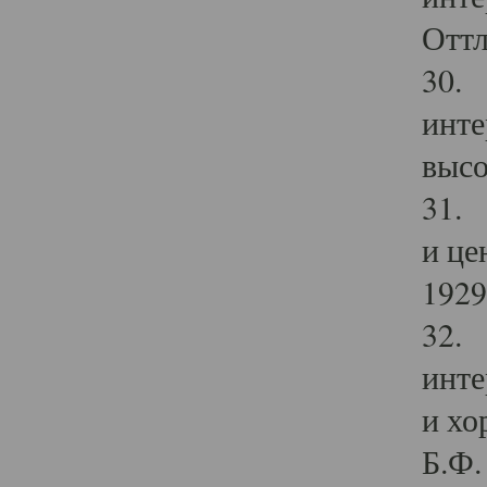
Оттл
30. 
инте
высо
31. 
и це
1929 
32. 
инте
и хо
Б.Ф. 