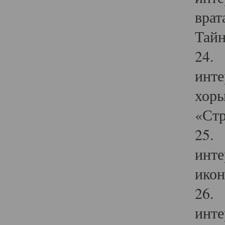
врат
Тайн
24. 
инте
хоры
«Стр
25. 
инте
икон
26. 
инте