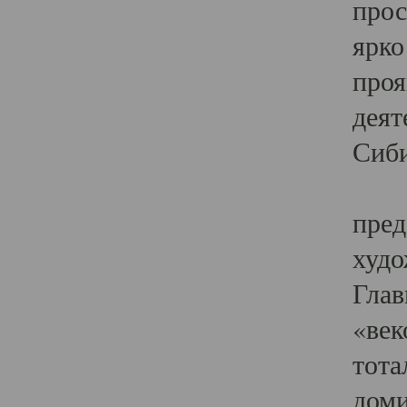
прос
ярко
проя
деят
Сиби
Одн
пред
худо
Глав
«век
тота
доми