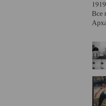
1919
Все 
Арха