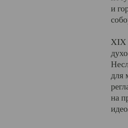
и го
собо
Явл
XIX 
духо
Несл
для 
регл
на п
идео
Поя