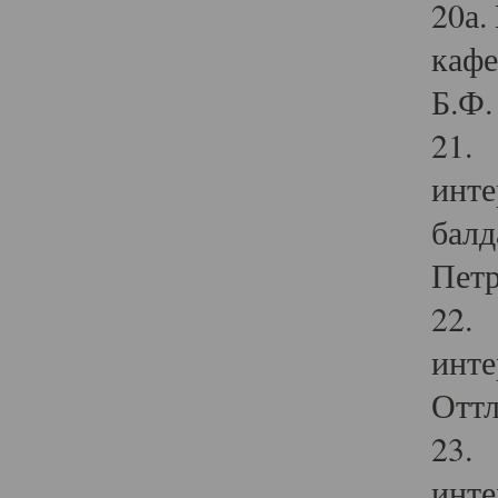
20а.
кафе
Б.Ф. 
21. 
инте
балд
Петр
22. 
инте
Оттл
23. 
инте