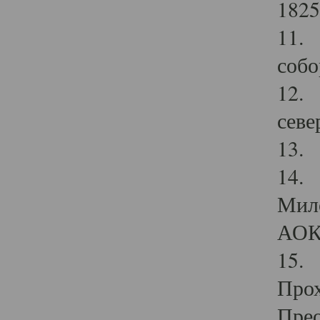
1825
11.
собо
12. 
севе
13.
14. 
Мило
АОК
15. 
Прох
Прео