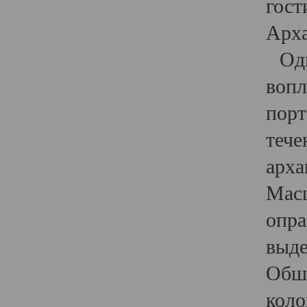
гост
Арха
Один
вопл
порт
тече
арха
Масш
опра
выде
Обши
коло