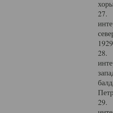
хоры
27. 
инте
севе
1929 
28. 
инте
запа
балд
Петр
29. 
инте