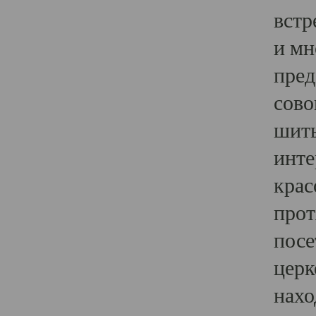
встр
и мн
пред
сово
шить
инте
крас
прот
посе
церк
нахо