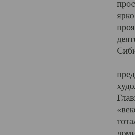
прос
ярко
проя
деят
Сиби
Одн
пред
худо
Глав
«век
тота
доми