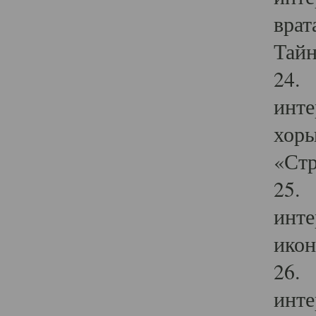
врат
Тайн
24. 
инте
хоры
«Стр
25. 
инте
икон
26. 
инте