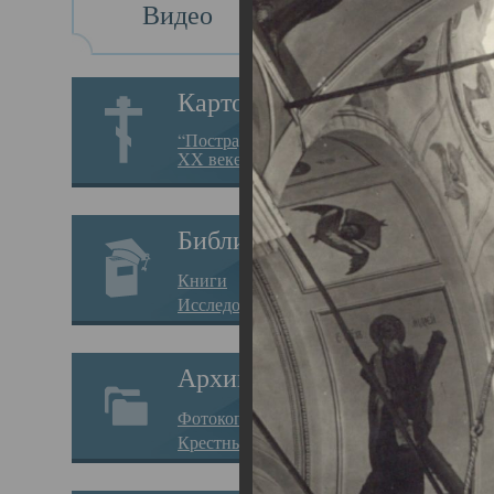
Видео
Св
Картотека
Свя
“Пострадавшие за веру в
XX веке на Севере”
23.12.
Сего
Библиотека
мере
Книги
целе
Исследования
резу
Архив
памя
Фотокопии дел
Арха
Крестные ходы
борь