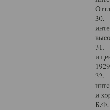
Оттл
30. 
инте
высо
31. 
и це
1929 
32. 
инте
и хо
Б.Ф. 