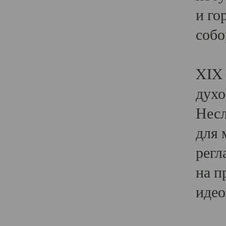
и го
собо
Явл
XIX 
духо
Несл
для 
регл
на п
идео
Поя