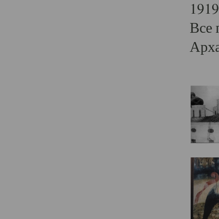
1919
Все 
Арха