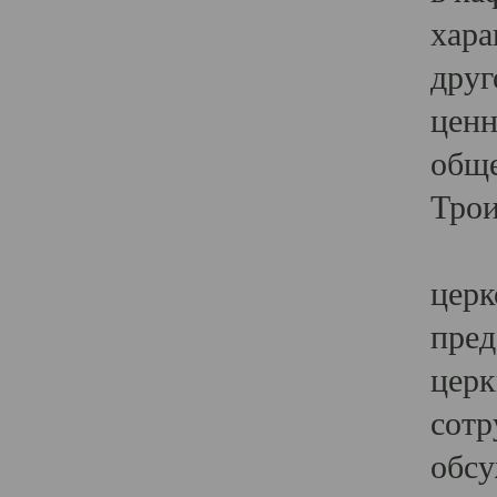
хара
друг
ценн
обще
Трои
Ярк
церк
пред
церк
сотр
обсу