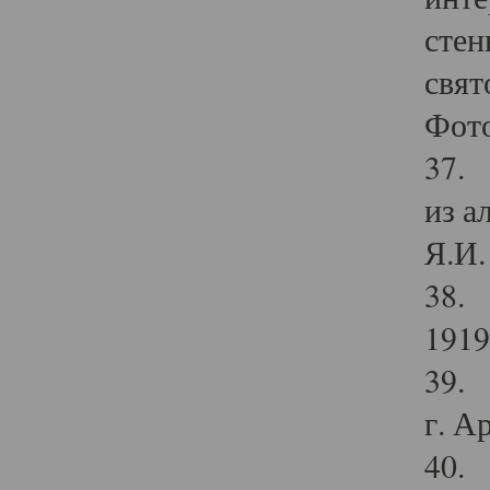
стен
свят
Фото
37. 
из а
Я.И. 
38. 
1919
39. 
г. А
40. 