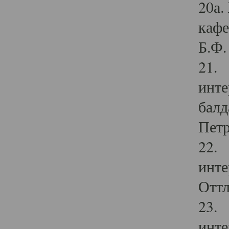
20а.
кафе
Б.Ф. 
21. 
инте
балд
Петр
22. 
инте
Оттл
23. 
инте