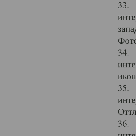
33. 
инте
запа
Фото
34. 
инте
икон
35. 
инте
Оттл
36. 
инте