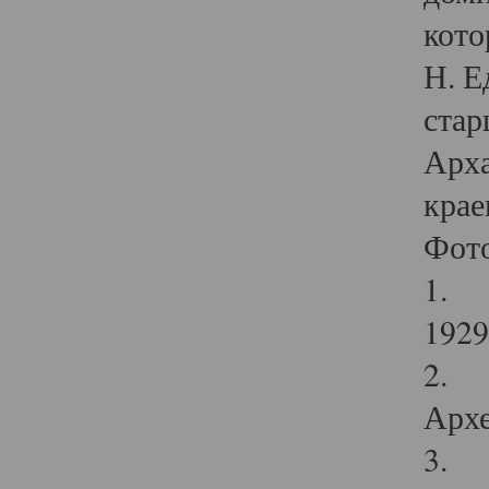
кото
Н. Е
стар
Арха
крае
Фот
1. С
1929 
2. Р
Архе
3. Ф