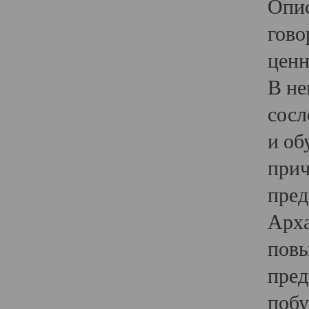
Опис
гово
ценн
В не
сосл
и об
прич
пред
Арха
повы
пред
побу