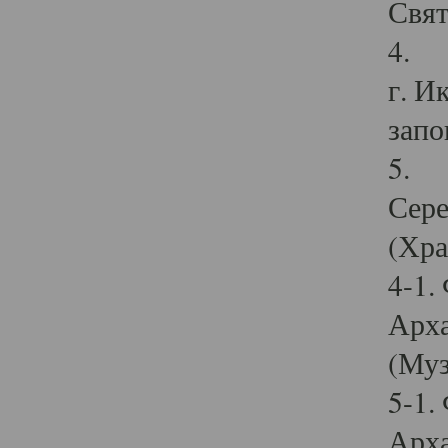
Свят
4. И
г. И
запо
5. И
Сере
(Хра
4-1.
Арха
(Муз
5-1.
Арха