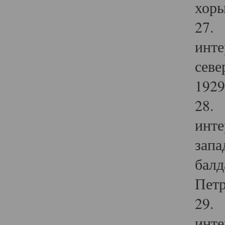
хоры
27. 
инте
севе
1929 
28. 
инте
запа
балд
Петр
29. 
инте