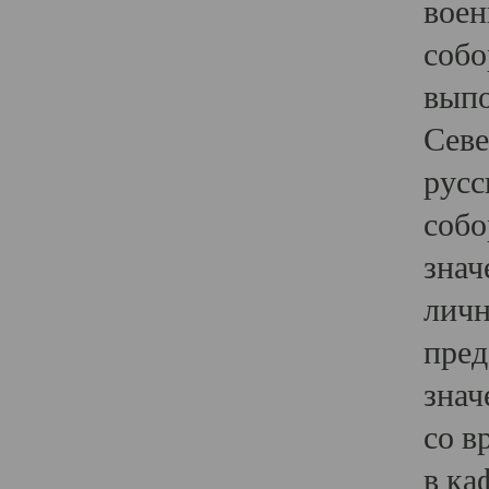
воен
собо
выпо
Севе
русс
собо
знач
личн
пред
знач
со в
в ка