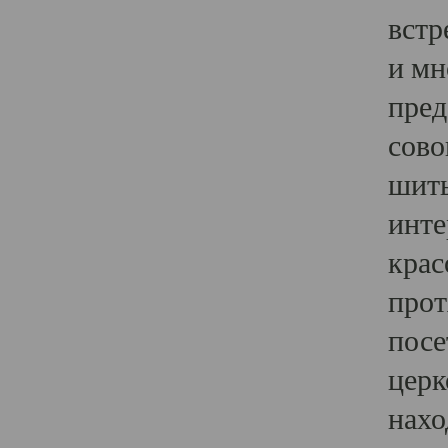
встр
и мн
пред
сово
шить
инте
крас
прот
посе
церк
нахо