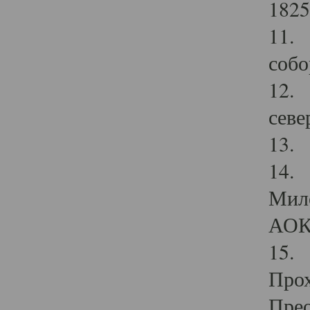
1825
11.
собо
12. 
севе
13.
14. 
Мило
АОК
15. 
Прох
Прео