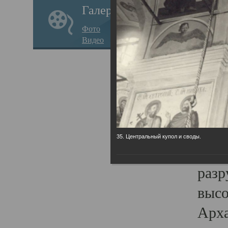
Галерея
годо
Фото
прав
Видео
кафе
Воз
Арха
Трои
град
35. Центральный купол и своды.
масш
разр
высо
Арха