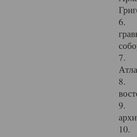
Григ
6. П
грав
собо
7. Г
Атла
8. С
вост
9. С
архи
10. 