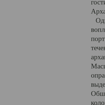
гост
Арха
Один
вопл
порт
тече
арха
Масш
опра
выде
Обши
коло