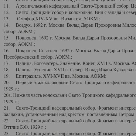
11. Архангельский кафедральный Свято-Троицкий собор. Цен
12. Свято-Троицкий собор и колокольня. Вид с запада и север
13. Омофор XIV-XV вв. Византия. АОКМ.;
14. Воздух. 1692 г. Москва. Вклад Дарьи Прохоровны Мило
собор. АОКМ.;
15. Покровец. 1692 г. Москва. Вклад Дарьи Прохоровны Ми
собор. АОКМ.;
16. Покровец. Се ягнец. 1692 г. Москва. Вклад Дарьи Прох
Преображенский собор. АОКМ.;
17. Палица. Богоматерь. Знамение. Конец XVII в. Москва. 
18. Палица. Успение. XVII в. Север. Вклад Ивана Кузвлева 
19. Епитрахиль. XVI-XVII вв. Москва. АОКМ;
20. Первый этаж колокольни Свято-Троицкого кафедрального
1929 г.;
20а. Нижняя часть колокольни Свято-Троицкого кафедрального
1929 г.;
21. Свято-Троицкий кафедральный собор. Фрагмент интерьер
балдахин, установленный над крестом, поставленным Петром I
22. Свято-Троицкий кафедральный собор. Фрагмент интерьер
Оттлие Б.Ф. 1929 г.;
23. Свято-Троицкий кафедральный собор. Фрагмент интерье