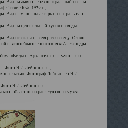
а. Вид на амвон через центральный неф на
аф Оттлие Б.Ф. 1929 г.;
. Вид с амвона на алтарь и центральную
а. Вид на центральный купол и своды.
. Вид от солеи на северную стену. Около
ой святого благоверного князя Александра
бома «Виды г. Архангельска». Фотограф
г. Фото Я.И.Лейцингера.;
рхангельска». Фотограф Лейцингер Я.И.
. Фото Я.И.Лейцингера.
кого областного краеведческого музея.