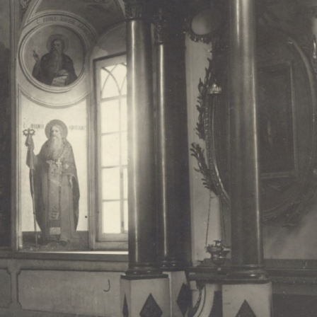
Свято-Троицкий собор
Свято-Троицкий собор Архангельска
23.12.2015
Сегодня мы можем говорить, что Архангельск в большей мере,
пострадал от целенаправленных систематических разрушений,
выдающихся памятников архитектуры. Больше всего по старом
вызванная борьбой с религией, набравшая особую силу в конце
разрушение православного центра архангельской губернии - а
собора Архангельска.
Возникнув в начале XVIII века в центре Архангельск
двухэтажный Троицкий собор, сразу превратился в зрительну
XVIII веке по масштабам ему не было равных на Севере. Впл
оставался самым высоким и значительным из городских строе
второе место, после гостиных дворов, в градостроительной ка
Один из самых больших и светлых соборов России воплотил в
портового города с отраженными в ней архитектурными тече
архангелогородской школы церковного зодчества.
Масштабность, благолепие и богатство собора, вполне оправды