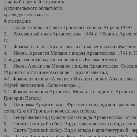
старший научный сотрудник
Архангельского областного
краеведческого музея.
Фотографии:
1. Сброс купола со Свято-Троицкого собора. Апрель 1929 г.;
2. Рисованный план Архангельска. 1694 г. Сборник Археолог
г.;
3. Фрагмент плана Архангельска с отмеченным на нём Свято
4. Икона. Архангел Михаил с видом Архангельска. 1741 г. 
(Государственный музей-заповедник «Коломенское»);
5. Икона Архангела Михаила с видом Архангельска. Середин
(Хранится в Ильинском соборе г. Архангельска.);
4-1. Фрагмент иконы «Архангел Михаил с видом Архангельска
(Музей-заповедник «Коломенское».);
5-1. Фрагмент иконы Архангела Михаила с видом г. Архангель
Григорий Попов.;
6. Панорама Архангельска. Фрагмент голландской гравюры с
собор Святой Троицы и колокольня собора.;
7. Генеральный вид губернского города Архангельска. Атлас 
8. Свято-Троицкий собор. Вид с северо-востока и вид с восто
9. Свято-Троицкий собор. Вид с запада и архитектурный чер
10. Свято-Троицкий собор. Вид с Северной Двины. 1825 г. А