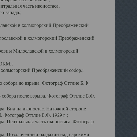
тральная часть иконостаса;
о-запада.;
славской в холмогорский Преображенский
лославской в холмогорский Преображенский
оровны Милославской в холмогорский
АОКМ.;
в холмогорский Преображенский собор.;
 собора до взрыва. Фотограф Оттлие Б.Ф.
 собора после взрыва. Фотограф Оттлие Б.Ф.
а. Вид на иконостас. На южной стороне
. Фотограф Оттлие Б.Ф. 1929 г.;
а. Центральная часть иконостаса. Фотограф
ра. Позолоченный балдахин над царскими