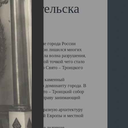
 Архангельска
 чем другие губернские города России
 в результате которых он лишился многих
у Архангельску ударила волна разрушения,
 20 –х годов. Отправной точкой чего стало
нсамбля кафедрального Свято – Троицкого
а, величественный каменный
ю и градостроительную доминанту города. В
оть до разрушения Свято – Троицкий собор
ний Архангельска, по праву занимающий
ртине Архангельска.
 себе яркую и своеобразную архитектуру
ниями России, Западной Европы и местной
вали его кафедральное значение,