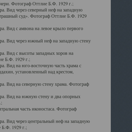
ери. Фотограф Оттлие Б.Ф. 1929 г.;
а. Вид через северный неф на западную
трашный суд». Фотограф Оттлие Б.Ф. 1929
. Вид с амвона на левое крыло первого
а. Вид через южный неф на западную стену
а. Вид с высоты западных хоров на
 Б.Ф. 1929 г.;
а. Вид на юго-восточную часть храма с
дахин, установленный над крестом,
а. Вид на северную стену храма. Фотограф
ра. Вид на южную стену и два опорных
;
тральная часть иконостаса. Фотограф
а. Вид через центральный неф на западную
Б.Ф. 1929 г.;