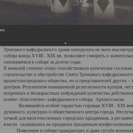
заслуженно выделяя из многочисленных культовых построек 
иконостас украшенный колоннами ионического стиля, с един
царскими вратами, изящным фронтоном и множеством резных,
собой поистине художественную ценность. В совокупности же
шитьем, многочисленными предметами церковной утвари интер
ого.
неповторимый красочный ансамбль декоративного убранства с
поражающий воображение своих посетителей. В соборной ризн
Троицкого кафедрального храма находилось не мало высокох
собора конца XVIII - XIX вв. позволяют говорить о значител
скопившемся в соборе за долгие годы.
В немалой степени этому способствовало купеческое сословие
строительстве и обустройстве Свято-Троицкого кафедрального 
архангелогородского общества, но и представителей других –
центров. Результатом повышенной религиозности купцов, чес
искренних и бескорыстных побуждений купечества действовать 
особое «благолепие» кафедрального собора Архангельска.
Являвшийся особой гордостью горожан XVIII - XIX века
духовного, культурно и общественного центра города. Неслуч
точкой для многочисленных городских праздников, а регламен
власти сказывалась на придании праздникам конфессионально
Появление в соборе гражданских и даже сугубо военных 