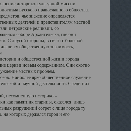
полнение историко-культурной миссии
триотизма русского православного общества.
редметов, чье значение определяется
твенных деятелей и представителям местной
тали петровские реликвии, со
альном соборе Архангельска, где они
м. С другой стороны, в связи с большой
кивали ту общественную значимость,
а.
тории и общественной жизни города
ение церкви новым содержанием. Они охотно
бсуждение местных проблем,
юзов. Наиболее ярко общественное служение
ельской и научной деятельности. Среди них
й, несомненную историко –
ауки как памятник старины, оказался лишь
ьных разрушений сотрет с лица города ту
 на которых держался город и его