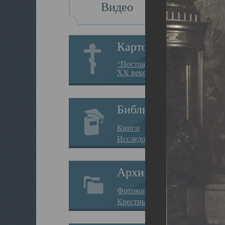
Видео
Картотека
“Пострадавшие за веру в
XX веке на Севере”
Библиотека
Книги
Исследования
Архив
Фотокопии дел
Крестные ходы