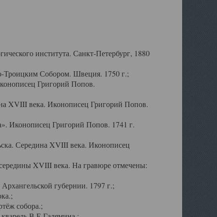
ического института. Санкт-Петербург, 1880
-Троицким Собором. Швеция. 1750 г.;
Иконописец Григорий Попов.
а XVIII века. Иконописец Григорий Попов.
». Иконописец Григорий Попов. 1741 г.
ска. Середина XVIII века. Иконописец
ередины XVIII века. На гравюре отмечены:
Архангельской губернии. 1797 г.;
ка.;
тёж собора.;
кварель В.Е.Галямина.;