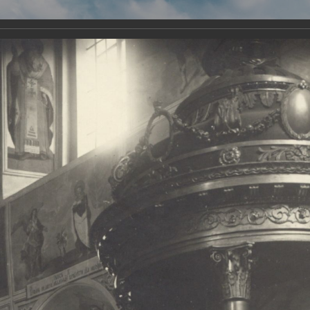
Виртуа
Новомученико
Земли А
Сайт создан по благосло
и Холмо
Наследники
Галерея
Главная
Галерея
Храмы-мученики Архангельска
Свято-Тро