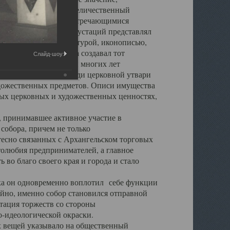
города. Обширный и величественный
ственными нигде не встречающимися
 символических инкрустаций представлял
 с живописью, скульптурой, иконописью,
ьер Троицкого храма создавал тот
Слайд-шоу:
обора, на протяжении многих лет
ице, библиотеке, среди церковной утвари
удожественных предметов. Описи имущества
ьных церковных и художественных ценностях,
, принимавшее активное участие в
собора, причем не только
 тесно связанных с Архангельском торговых
толюбия предпринимателей, а главное
во благо своего края и города и стало
 он одновременно воплотил себе функции
айно, именно собор становился отправной
тация торжеств со стороны
-идеологической окраски.
вещей указывало на общественный