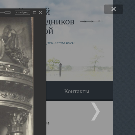
льный музей
слайдер
в и исповедников
рхангельской
влению митрополита Архангельского
горского Даниила
Вопрос-ответ
Контакты
ицкий собор Архангельска