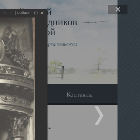
льный музей
слайдер
в и исповедников
рхангельской
влению митрополита Архангельского
горского Даниила
Вопрос-ответ
Контакты
ицкий собор Архангельска