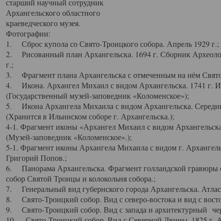
старший научный сотрудник
Архангельского областного
краеведческого музея.
Фотографии:
1. Сброс купола со Свято-Троицкого собора. Апрель 1929 г.;
2. Рисованный план Архангельска. 1694 г. Сборник Археолог
г.;
3. Фрагмент плана Архангельска с отмеченным на нём Свято
4. Икона. Архангел Михаил с видом Архангельска. 1741 г. 
(Государственный музей-заповедник «Коломенское»);
5. Икона Архангела Михаила с видом Архангельска. Середин
(Хранится в Ильинском соборе г. Архангельска.);
4-1. Фрагмент иконы «Архангел Михаил с видом Архангельска
(Музей-заповедник «Коломенское».);
5-1. Фрагмент иконы Архангела Михаила с видом г. Архангель
Григорий Попов.;
6. Панорама Архангельска. Фрагмент голландской гравюры с
собор Святой Троицы и колокольня собора.;
7. Генеральный вид губернского города Архангельска. Атлас 
8. Свято-Троицкий собор. Вид с северо-востока и вид с восто
9. Свято-Троицкий собор. Вид с запада и архитектурный чер
10. Свято-Троицкий собор. Вид с Северной Двины. 1825 г. А