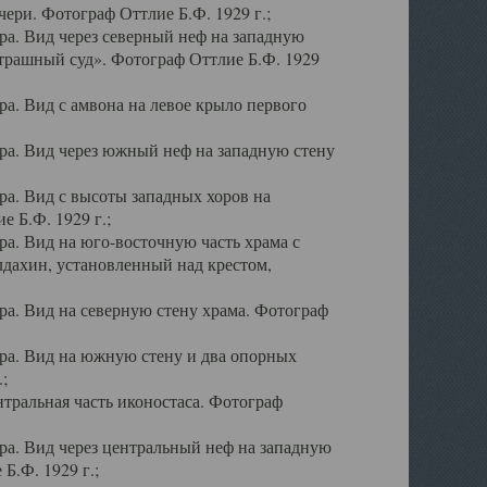
ери. Фотограф Оттлие Б.Ф. 1929 г.;
а. Вид через северный неф на западную
трашный суд». Фотограф Оттлие Б.Ф. 1929
. Вид с амвона на левое крыло первого
а. Вид через южный неф на западную стену
а. Вид с высоты западных хоров на
 Б.Ф. 1929 г.;
а. Вид на юго-восточную часть храма с
дахин, установленный над крестом,
а. Вид на северную стену храма. Фотограф
ра. Вид на южную стену и два опорных
;
тральная часть иконостаса. Фотограф
а. Вид через центральный неф на западную
Б.Ф. 1929 г.;