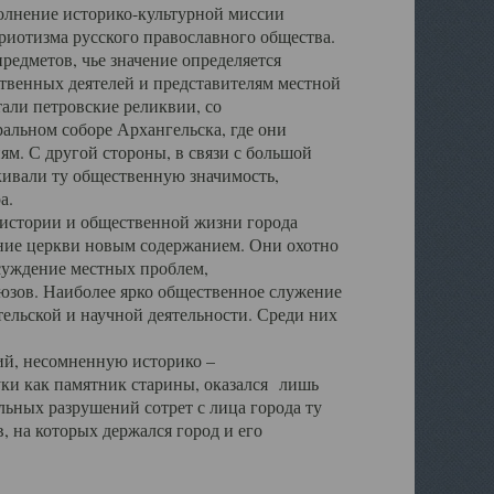
полнение историко-культурной миссии
триотизма русского православного общества.
редметов, чье значение определяется
твенных деятелей и представителям местной
тали петровские реликвии, со
альном соборе Архангельска, где они
м. С другой стороны, в связи с большой
кивали ту общественную значимость,
а.
тории и общественной жизни города
ение церкви новым содержанием. Они охотно
бсуждение местных проблем,
юзов. Наиболее ярко общественное служение
ельской и научной деятельности. Среди них
й, несомненную историко –
ауки как памятник старины, оказался лишь
ьных разрушений сотрет с лица города ту
 на которых держался город и его