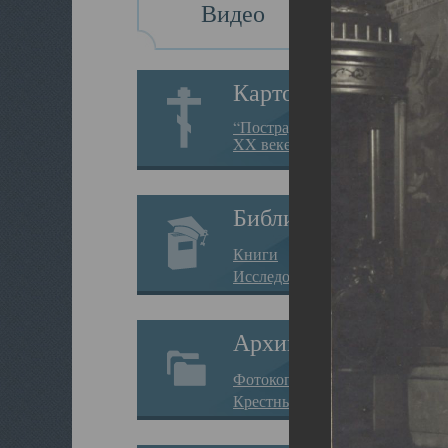
Видео
Картотека
“Пострадавшие за веру в
XX веке на Севере”
Библиотека
Книги
Исследования
Архив
Фотокопии дел
Крестные ходы