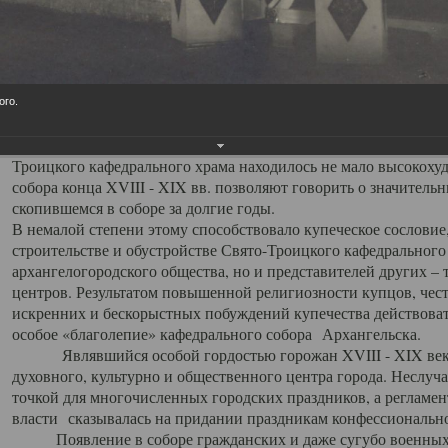
заслуженно выделяя из многочисленных культовых построек 
иконостас украшенный колоннами ионического стиля, с един
царскими вратами, изящным фронтоном и множеством резных,
собой поистине художественную ценность. В совокупности же
шитьем, многочисленными предметами церковной утвари интер
ого.
неповторимый красочный ансамбль декоративного убранства с
поражающий воображение своих посетителей. В соборной ризн
Троицкого кафедрального храма находилось не мало высокох
собора конца XVIII - XIX вв. позволяют говорить о значител
скопившемся в соборе за долгие годы.
В немалой степени этому способствовало купеческое сословие
строительстве и обустройстве Свято-Троицкого кафедрального 
архангелогородского общества, но и представителей других –
центров. Результатом повышенной религиозности купцов, чес
искренних и бескорыстных побуждений купечества действовать 
особое «благолепие» кафедрального собора Архангельска.
Являвшийся особой гордостью горожан XVIII - XIX века
духовного, культурно и общественного центра города. Неслуч
точкой для многочисленных городских праздников, а регламен
власти сказывалась на придании праздникам конфессионально
Появление в соборе гражданских и даже сугубо военных 