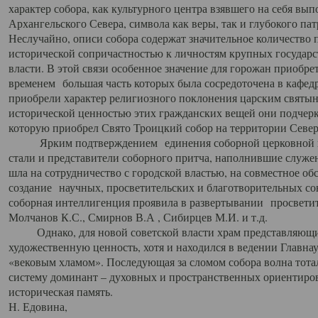
характер собора, как культурного центра взявшего на себя вы
Архангельского Севера, символа как веры, так и глубокого па
Неслучайно, описи собора содержат значительное количество п
исторической сопричастностью к личностям крупных государс
власти. В этой связи особенное значение для горожан приобре
временем большая часть которых была сосредоточена в кафедр
приобрели характер религиозного поклонения царским святыня
исторической ценностью этих гражданских вещей они подчер
которую приобрел Свято Троицкий собор на территории Север
Ярким подтверждением единения соборной церковной ис
стали и представители соборного притча, наполнившие служ
шла на сотрудничество с городской властью, на совместное о
создание научных, просветительских и благотворительных со
соборная интеллигенция проявила в развертывании просветит
Молчанов К.С., Смирнов В.А , Сибирцев М.И. и т.д.
Однако, для новой советской власти храм представляющи
художественную ценность, хотя и находился в ведении Главн
«вековым хламом». Последующая за сломом собора волна тотал
систему доминант – духовных и пространственных ориентиров,
историческая память.
Н. Едовина,