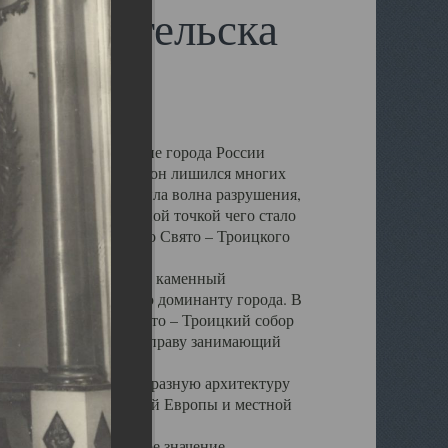
 Архангельска
 чем другие губернские города России
 в результате которых он лишился многих
у Архангельску ударила волна разрушения,
 20 –х годов. Отправной точкой чего стало
нсамбля кафедрального Свято – Троицкого
а, величественный каменный
ю и градостроительную доминанту города. В
оть до разрушения Свято – Троицкий собор
ний Архангельска, по праву занимающий
ртине Архангельска.
 себе яркую и своеобразную архитектуру
ниями России, Западной Европы и местной
вали его кафедральное значение,