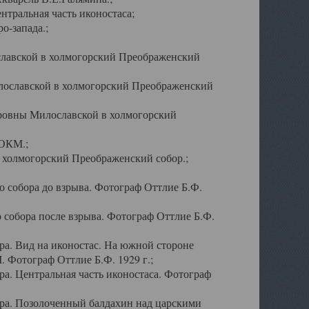
тральная часть иконостаса;
о-запада.;
славской в холмогорский Преображенский
лославской в холмогорский Преображенский
оровны Милославской в холмогорский
АОКМ.;
в холмогорский Преображенский собор.;
 собора до взрыва. Фотограф Оттлие Б.Ф.
 собора после взрыва. Фотограф Оттлие Б.Ф.
а. Вид на иконостас. На южной стороне
. Фотограф Оттлие Б.Ф. 1929 г.;
а. Центральная часть иконостаса. Фотограф
ра. Позолоченный балдахин над царскими