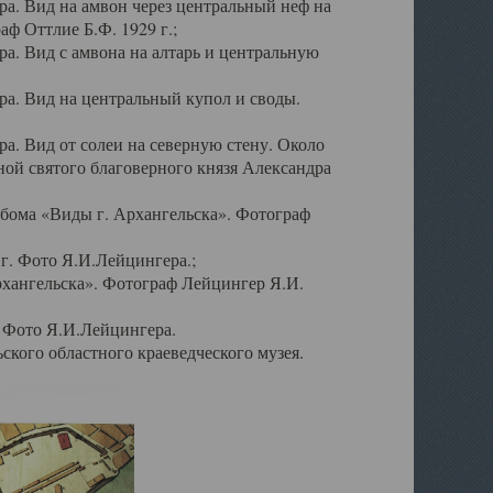
а. Вид на амвон через центральный неф на
аф Оттлие Б.Ф. 1929 г.;
. Вид с амвона на алтарь и центральную
а. Вид на центральный купол и своды.
. Вид от солеи на северную стену. Около
ой святого благоверного князя Александра
бома «Виды г. Архангельска». Фотограф
г. Фото Я.И.Лейцингера.;
рхангельска». Фотограф Лейцингер Я.И.
. Фото Я.И.Лейцингера.
кого областного краеведческого музея.