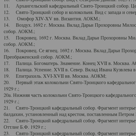
11. Архангельский кафедральный Свято-Троицкий собор. Цен
12. Свято-Троицкий собор и колокольня. Вид с запада и север
13. Омофор XIV-XV вв. Византия. АОКМ.;
14. Воздух. 1692 г. Москва. Вклад Дарьи Прохоровны Мило
собор. АОКМ.;
15. Покровец. 1692 г. Москва. Вклад Дарьи Прохоровны Ми
собор. АОКМ.;
16. Покровец. Се ягнец. 1692 г. Москва. Вклад Дарьи Прох
Преображенский собор. АОКМ.;
17. Палица. Богоматерь. Знамение. Конец XVII в. Москва. 
18. Палица. Успение. XVII в. Север. Вклад Ивана Кузвлева 
19. Епитрахиль. XVI-XVII вв. Москва. АОКМ;
20. Первый этаж колокольни Свято-Троицкого кафедрального
1929 г.;
20а. Нижняя часть колокольни Свято-Троицкого кафедрального
1929 г.;
21. Свято-Троицкий кафедральный собор. Фрагмент интерьер
балдахин, установленный над крестом, поставленным Петром I
22. Свято-Троицкий кафедральный собор. Фрагмент интерьер
Оттлие Б.Ф. 1929 г.;
23. Свято-Троицкий кафедральный собор. Фрагмент интерье