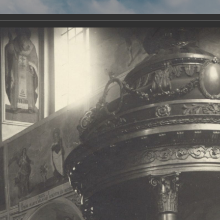
Виртуа
Новомученико
Земли А
Сайт создан по благосло
и Холмо
Наследники
Галерея
Главная
Галерея
Храмы-мученики Архангельска
Свято-Тро