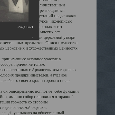
города. Обширный и величественный
ственными нигде не встречающимися
 символических инкрустаций представлял
 с живописью, скульптурой, иконописью,
ьер Троицкого храма создавал тот
Слайд-шоу:
обора, на протяжении многих лет
ице, библиотеке, среди церковной утвари
удожественных предметов. Описи имущества
ьных церковных и художественных ценностях,
, принимавшее активное участие в
собора, причем не только
 тесно связанных с Архангельском торговых
толюбия предпринимателей, а главное
во благо своего края и города и стало
 он одновременно воплотил себе функции
айно, именно собор становился отправной
тация торжеств со стороны
-идеологической окраски.
вещей указывало на общественный