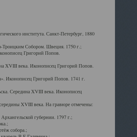
ического института. Санкт-Петербург, 1880
-Троицким Собором. Швеция. 1750 г.;
Иконописец Григорий Попов.
а XVIII века. Иконописец Григорий Попов.
». Иконописец Григорий Попов. 1741 г.
ска. Середина XVIII века. Иконописец
ередины XVIII века. На гравюре отмечены:
Архангельской губернии. 1797 г.;
ка.;
тёж собора.;
кварель В.Е.Галямина.;