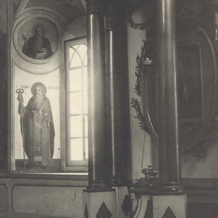
Свято-Троицкий собор
Свято-Троицкий собор Архангельска
23.12.2015
Сегодня мы можем говорить, что Архангельск в большей мере,
пострадал от целенаправленных систематических разрушений,
выдающихся памятников архитектуры. Больше всего по старом
вызванная борьбой с религией, набравшая особую силу в конце
разрушение православного центра архангельской губернии - а
собора Архангельска.
Возникнув в начале XVIII века в центре Архангельск
двухэтажный Троицкий собор, сразу превратился в зрительну
XVIII веке по масштабам ему не было равных на Севере. Впл
оставался самым высоким и значительным из городских строе
второе место, после гостиных дворов, в градостроительной ка
Один из самых больших и светлых соборов России воплотил в
портового города с отраженными в ней архитектурными тече
архангелогородской школы церковного зодчества.
Масштабность, благолепие и богатство собора, вполне оправды