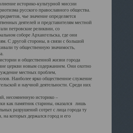
полнение историко-культурной миссии
триотизма русского православного общества.
редметов, чье значение определяется
твенных деятелей и представителям местной
тали петровские реликвии, со
альном соборе Архангельска, где они
м. С другой стороны, в связи с большой
кивали ту общественную значимость,
а.
тории и общественной жизни города
ение церкви новым содержанием. Они охотно
бсуждение местных проблем,
юзов. Наиболее ярко общественное служение
ельской и научной деятельности. Среди них
й, несомненную историко –
ауки как памятник старины, оказался лишь
ьных разрушений сотрет с лица города ту
 на которых держался город и его