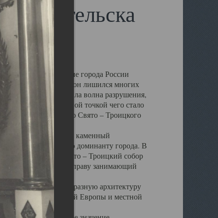
 Архангельска
 чем другие губернские города России
 в результате которых он лишился многих
у Архангельску ударила волна разрушения,
 20 –х годов. Отправной точкой чего стало
нсамбля кафедрального Свято – Троицкого
а, величественный каменный
ю и градостроительную доминанту города. В
оть до разрушения Свято – Троицкий собор
ний Архангельска, по праву занимающий
ртине Архангельска.
 себе яркую и своеобразную архитектуру
ниями России, Западной Европы и местной
вали его кафедральное значение,