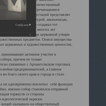
города. Обширный и величественный
ственными нигде не встречающимися
 символических инкрустаций представлял
 с живописью, скульптурой, иконописью,
ьер Троицкого храма создавал тот
Слайд-шоу:
обора, на протяжении многих лет
ице, библиотеке, среди церковной утвари
удожественных предметов. Описи имущества
ьных церковных и художественных ценностях,
, принимавшее активное участие в
собора, причем не только
 тесно связанных с Архангельском торговых
толюбия предпринимателей, а главное
во благо своего края и города и стало
 он одновременно воплотил себе функции
айно, именно собор становился отправной
тация торжеств со стороны
-идеологической окраски.
вещей указывало на общественный