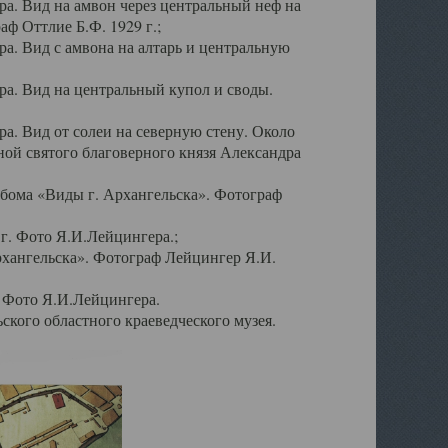
а. Вид на амвон через центральный неф на
аф Оттлие Б.Ф. 1929 г.;
. Вид с амвона на алтарь и центральную
а. Вид на центральный купол и своды.
. Вид от солеи на северную стену. Около
ой святого благоверного князя Александра
бома «Виды г. Архангельска». Фотограф
г. Фото Я.И.Лейцингера.;
рхангельска». Фотограф Лейцингер Я.И.
. Фото Я.И.Лейцингера.
кого областного краеведческого музея.