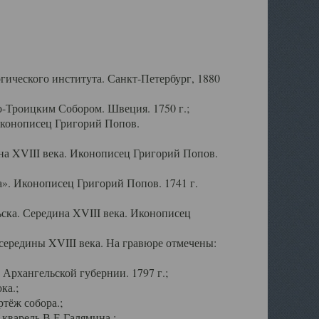
ического института. Санкт-Петербург, 1880
-Троицким Собором. Швеция. 1750 г.;
Иконописец Григорий Попов.
а XVIII века. Иконописец Григорий Попов.
». Иконописец Григорий Попов. 1741 г.
ска. Середина XVIII века. Иконописец
ередины XVIII века. На гравюре отмечены:
Архангельской губернии. 1797 г.;
ка.;
тёж собора.;
кварель В.Е.Галямина.;