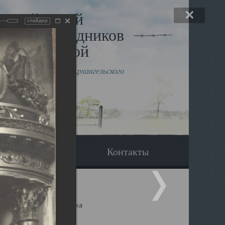
льный музей
слайдер
в и исповедников
рхангельской
влению митрополита Архангельского
горского Даниила
Вопрос-ответ
Контакты
ицкий собор Архангельска