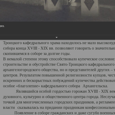
заслуженно выделяя из многочисленных культовых построек 
иконостас украшенный колоннами ионического стиля, с един
царскими вратами, изящным фронтоном и множеством резных,
собой поистине художественную ценность. В совокупности же
шитьем, многочисленными предметами церковной утвари интер
ого.
неповторимый красочный ансамбль декоративного убранства с
поражающий воображение своих посетителей. В соборной ризн
Троицкого кафедрального храма находилось не мало высокох
собора конца XVIII - XIX вв. позволяют говорить о значител
скопившемся в соборе за долгие годы.
В немалой степени этому способствовало купеческое сословие
строительстве и обустройстве Свято-Троицкого кафедрального 
архангелогородского общества, но и представителей других –
центров. Результатом повышенной религиозности купцов, чес
искренних и бескорыстных побуждений купечества действовать 
особое «благолепие» кафедрального собора Архангельска.
Являвшийся особой гордостью горожан XVIII - XIX века
духовного, культурно и общественного центра города. Неслуч
точкой для многочисленных городских праздников, а регламен
власти сказывалась на придании праздникам конфессионально
Появление в соборе гражданских и даже сугубо военных 