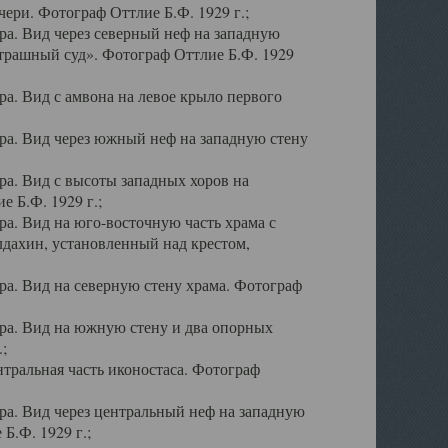
ери. Фотограф Оттлие Б.Ф. 1929 г.;
а. Вид через северный неф на западную
трашный суд». Фотограф Оттлие Б.Ф. 1929
. Вид с амвона на левое крыло первого
а. Вид через южный неф на западную стену
а. Вид с высоты западных хоров на
 Б.Ф. 1929 г.;
а. Вид на юго-восточную часть храма с
дахин, установленный над крестом,
а. Вид на северную стену храма. Фотограф
ра. Вид на южную стену и два опорных
;
тральная часть иконостаса. Фотограф
а. Вид через центральный неф на западную
Б.Ф. 1929 г.;