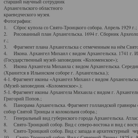
старший научный сотрудник
Архангельского областного
краеведческого музея.
Фотографии:
1. Сброс купола со Свято-Троицкого собора. Апрель 1929 г.;
2. Рисованный план Архангельска. 1694 г. Сборник Археолог
г.;
3. Фрагмент плана Архангельска с отмеченным на нём Свято
4. Икона. Архангел Михаил с видом Архангельска. 1741 г. 
(Государственный музей-заповедник «Коломенское»);
5. Икона Архангела Михаила с видом Архангельска. Середин
(Хранится в Ильинском соборе г. Архангельска.);
4-1. Фрагмент иконы «Архангел Михаил с видом Архангельска
(Музей-заповедник «Коломенское».);
5-1. Фрагмент иконы Архангела Михаила с видом г. Архангель
Григорий Попов.;
6. Панорама Архангельска. Фрагмент голландской гравюры с
собор Святой Троицы и колокольня собора.;
7. Генеральный вид губернского города Архангельска. Атлас 
8. Свято-Троицкий собор. Вид с северо-востока и вид с восто
9. Свято-Троицкий собор. Вид с запада и архитектурный чер
10. Свято-Троицкий собор. Вид с Северной Двины. 1825 г. А