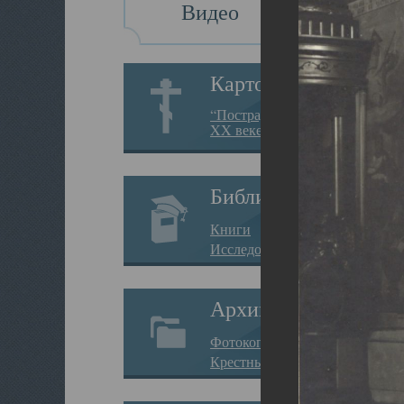
Видео
Картотека
“Пострадавшие за веру в
XX веке на Севере”
Библиотека
Книги
Исследования
Архив
Фотокопии дел
Крестные ходы