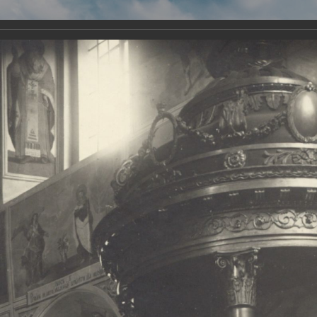
Виртуа
Новомученико
Земли А
Сайт создан по благосло
и Холмо
Наследники
Галерея
Главная
Галерея
Храмы-мученики Архангельска
Свято-Тро