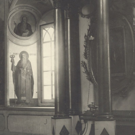
Свято-Троицкий собор
Свято-Троицкий собор Архангельска
23.12.2015
Сегодня мы можем говорить, что Архангельск в большей мере,
пострадал от целенаправленных систематических разрушений,
выдающихся памятников архитектуры. Больше всего по старом
вызванная борьбой с религией, набравшая особую силу в конце
разрушение православного центра архангельской губернии - а
собора Архангельска.
Возникнув в начале XVIII века в центре Архангельск
двухэтажный Троицкий собор, сразу превратился в зрительну
XVIII веке по масштабам ему не было равных на Севере. Впл
оставался самым высоким и значительным из городских строе
второе место, после гостиных дворов, в градостроительной ка
Один из самых больших и светлых соборов России воплотил в
портового города с отраженными в ней архитектурными тече
архангелогородской школы церковного зодчества.
Масштабность, благолепие и богатство собора, вполне оправды