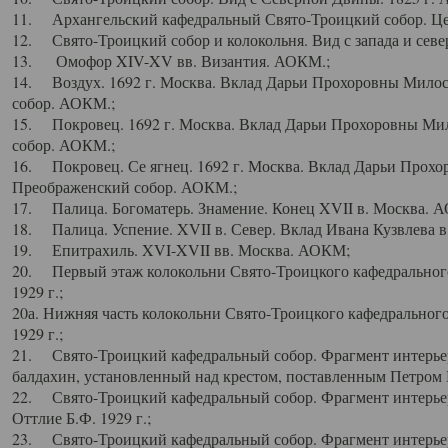
11. Архангельский кафедральный Свято-Троицкий собор. Цен
12. Свято-Троицкий собор и колокольня. Вид с запада и север
13. Омофор XIV-XV вв. Византия. АОКМ.;
14. Воздух. 1692 г. Москва. Вклад Дарьи Прохоровны Мило
собор. АОКМ.;
15. Покровец. 1692 г. Москва. Вклад Дарьи Прохоровны Ми
собор. АОКМ.;
16. Покровец. Се ягнец. 1692 г. Москва. Вклад Дарьи Прох
Преображенский собор. АОКМ.;
17. Палица. Богоматерь. Знамение. Конец XVII в. Москва. 
18. Палица. Успение. XVII в. Север. Вклад Ивана Кузвлева 
19. Епитрахиль. XVI-XVII вв. Москва. АОКМ;
20. Первый этаж колокольни Свято-Троицкого кафедрального
1929 г.;
20а. Нижняя часть колокольни Свято-Троицкого кафедрального
1929 г.;
21. Свято-Троицкий кафедральный собор. Фрагмент интерьер
балдахин, установленный над крестом, поставленным Петром I
22. Свято-Троицкий кафедральный собор. Фрагмент интерьер
Оттлие Б.Ф. 1929 г.;
23. Свято-Троицкий кафедральный собор. Фрагмент интерье