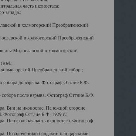
тральная часть иконостаса;
о-запада.;
славской в холмогорский Преображенский
лославской в холмогорский Преображенский
оровны Милославской в холмогорский
АОКМ.;
в холмогорский Преображенский собор.;
 собора до взрыва. Фотограф Оттлие Б.Ф.
 собора после взрыва. Фотограф Оттлие Б.Ф.
а. Вид на иконостас. На южной стороне
. Фотограф Оттлие Б.Ф. 1929 г.;
а. Центральная часть иконостаса. Фотограф
ра. Позолоченный балдахин над царскими