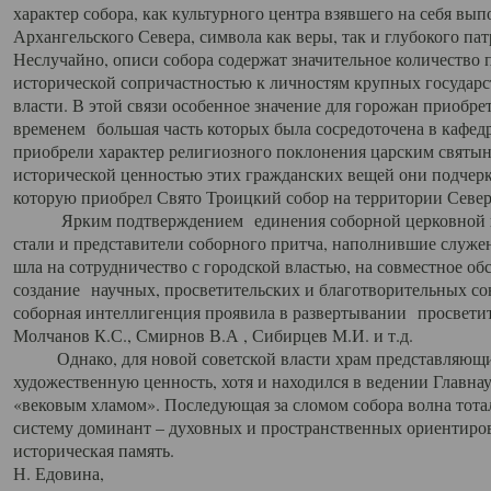
характер собора, как культурного центра взявшего на себя вы
Архангельского Севера, символа как веры, так и глубокого па
Неслучайно, описи собора содержат значительное количество п
исторической сопричастностью к личностям крупных государс
власти. В этой связи особенное значение для горожан приобре
временем большая часть которых была сосредоточена в кафедр
приобрели характер религиозного поклонения царским святыня
исторической ценностью этих гражданских вещей они подчер
которую приобрел Свято Троицкий собор на территории Север
Ярким подтверждением единения соборной церковной ис
стали и представители соборного притча, наполнившие служ
шла на сотрудничество с городской властью, на совместное о
создание научных, просветительских и благотворительных со
соборная интеллигенция проявила в развертывании просветит
Молчанов К.С., Смирнов В.А , Сибирцев М.И. и т.д.
Однако, для новой советской власти храм представляющи
художественную ценность, хотя и находился в ведении Главн
«вековым хламом». Последующая за сломом собора волна тотал
систему доминант – духовных и пространственных ориентиров,
историческая память.
Н. Едовина,