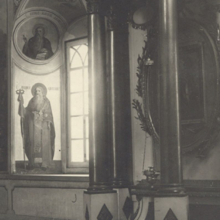
Свято-Троицкий собор
Свято-Троицкий собор Архангельска
23.12.2015
Сегодня мы можем говорить, что Архангельск в большей мере,
пострадал от целенаправленных систематических разрушений,
выдающихся памятников архитектуры. Больше всего по старом
вызванная борьбой с религией, набравшая особую силу в конце
разрушение православного центра архангельской губернии - а
собора Архангельска.
Возникнув в начале XVIII века в центре Архангельск
двухэтажный Троицкий собор, сразу превратился в зрительну
XVIII веке по масштабам ему не было равных на Севере. Впл
оставался самым высоким и значительным из городских строе
второе место, после гостиных дворов, в градостроительной ка
Один из самых больших и светлых соборов России воплотил в
портового города с отраженными в ней архитектурными тече
архангелогородской школы церковного зодчества.
Масштабность, благолепие и богатство собора, вполне оправды