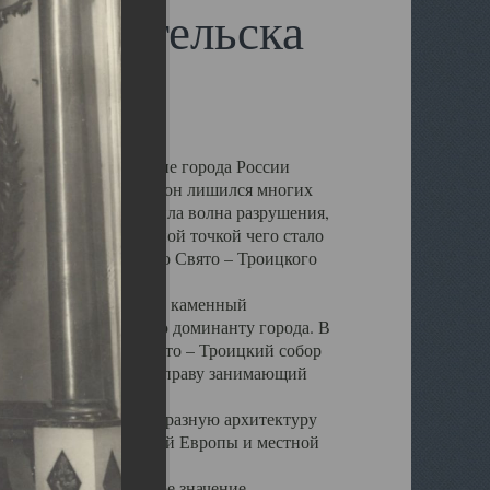
 Архангельска
 чем другие губернские города России
 в результате которых он лишился многих
у Архангельску ударила волна разрушения,
 20 –х годов. Отправной точкой чего стало
нсамбля кафедрального Свято – Троицкого
а, величественный каменный
ю и градостроительную доминанту города. В
оть до разрушения Свято – Троицкий собор
ний Архангельска, по праву занимающий
ртине Архангельска.
 себе яркую и своеобразную архитектуру
ниями России, Западной Европы и местной
вали его кафедральное значение,