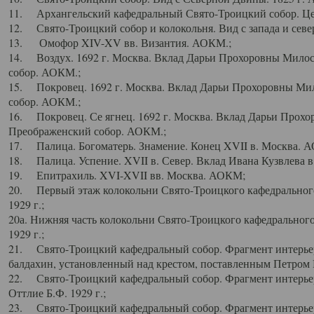
11. Архангельский кафедральный Свято-Троицкий собор. Цен
12. Свято-Троицкий собор и колокольня. Вид с запада и север
13. Омофор XIV-XV вв. Византия. АОКМ.;
14. Воздух. 1692 г. Москва. Вклад Дарьи Прохоровны Мило
собор. АОКМ.;
15. Покровец. 1692 г. Москва. Вклад Дарьи Прохоровны Ми
собор. АОКМ.;
16. Покровец. Се ягнец. 1692 г. Москва. Вклад Дарьи Прох
Преображенский собор. АОКМ.;
17. Палица. Богоматерь. Знамение. Конец XVII в. Москва. 
18. Палица. Успение. XVII в. Север. Вклад Ивана Кузвлева 
19. Епитрахиль. XVI-XVII вв. Москва. АОКМ;
20. Первый этаж колокольни Свято-Троицкого кафедрального
1929 г.;
20а. Нижняя часть колокольни Свято-Троицкого кафедрального
1929 г.;
21. Свято-Троицкий кафедральный собор. Фрагмент интерьер
балдахин, установленный над крестом, поставленным Петром I
22. Свято-Троицкий кафедральный собор. Фрагмент интерьер
Оттлие Б.Ф. 1929 г.;
23. Свято-Троицкий кафедральный собор. Фрагмент интерье