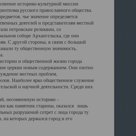
полнение историко-культурной миссии
триотизма русского православного общества.
редметов, чье значение определяется
твенных деятелей и представителям местной
тали петровские реликвии, со
альном соборе Архангельска, где они
м. С другой стороны, в связи с большой
кивали ту общественную значимость,
а.
тории и общественной жизни города
ение церкви новым содержанием. Они охотно
бсуждение местных проблем,
юзов. Наиболее ярко общественное служение
ельской и научной деятельности. Среди них
й, несомненную историко –
ауки как памятник старины, оказался лишь
ьных разрушений сотрет с лица города ту
 на которых держался город и его