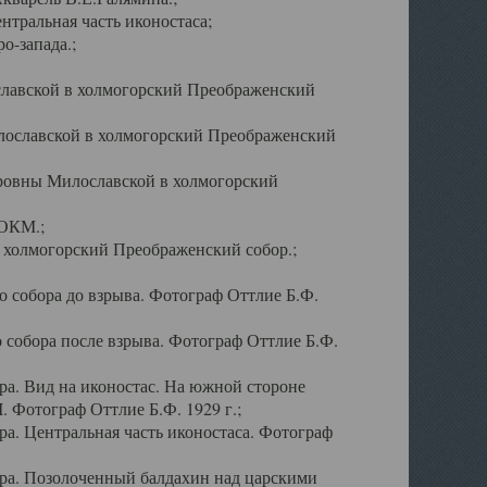
тральная часть иконостаса;
о-запада.;
славской в холмогорский Преображенский
лославской в холмогорский Преображенский
оровны Милославской в холмогорский
АОКМ.;
в холмогорский Преображенский собор.;
 собора до взрыва. Фотограф Оттлие Б.Ф.
 собора после взрыва. Фотограф Оттлие Б.Ф.
а. Вид на иконостас. На южной стороне
. Фотограф Оттлие Б.Ф. 1929 г.;
а. Центральная часть иконостаса. Фотограф
ра. Позолоченный балдахин над царскими