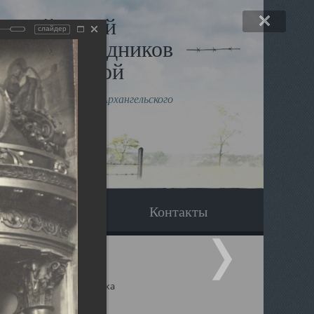
льный музей
слайдер
в и исповедников
рхангельской
влению митрополита Архангельского
горского Даниила
Вопрос-ответ
Контакты
ицкий собор Архангельска