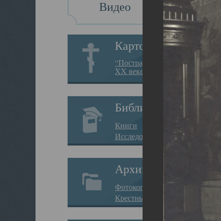
Видео
Картотека
“Пострадавшие за веру в
XX веке на Севере”
Библиотека
Книги
Исследования
Архив
Фотокопии дел
Крестные ходы