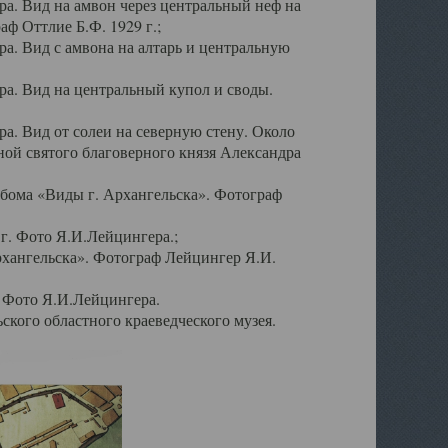
а. Вид на амвон через центральный неф на
аф Оттлие Б.Ф. 1929 г.;
. Вид с амвона на алтарь и центральную
а. Вид на центральный купол и своды.
. Вид от солеи на северную стену. Около
ой святого благоверного князя Александра
бома «Виды г. Архангельска». Фотограф
г. Фото Я.И.Лейцингера.;
рхангельска». Фотограф Лейцингер Я.И.
. Фото Я.И.Лейцингера.
кого областного краеведческого музея.