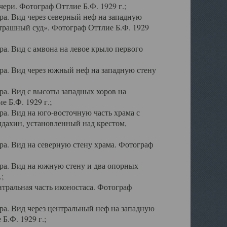
ери. Фотограф Оттлие Б.Ф. 1929 г.;
а. Вид через северный неф на западную
трашный суд». Фотограф Оттлие Б.Ф. 1929
. Вид с амвона на левое крыло первого
а. Вид через южный неф на западную стену
а. Вид с высоты западных хоров на
 Б.Ф. 1929 г.;
а. Вид на юго-восточную часть храма с
дахин, установленный над крестом,
а. Вид на северную стену храма. Фотограф
ра. Вид на южную стену и два опорных
;
тральная часть иконостаса. Фотограф
а. Вид через центральный неф на западную
Б.Ф. 1929 г.;