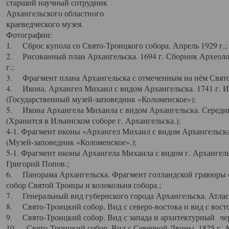
старший научный сотрудник
Архангельского областного
краеведческого музея.
Фотографии:
1. Сброс купола со Свято-Троицкого собора. Апрель 1929 г.;
2. Рисованный план Архангельска. 1694 г. Сборник Археолог
г.;
3. Фрагмент плана Архангельска с отмеченным на нём Свято
4. Икона. Архангел Михаил с видом Архангельска. 1741 г. 
(Государственный музей-заповедник «Коломенское»);
5. Икона Архангела Михаила с видом Архангельска. Середин
(Хранится в Ильинском соборе г. Архангельска.);
4-1. Фрагмент иконы «Архангел Михаил с видом Архангельска
(Музей-заповедник «Коломенское».);
5-1. Фрагмент иконы Архангела Михаила с видом г. Архангель
Григорий Попов.;
6. Панорама Архангельска. Фрагмент голландской гравюры с
собор Святой Троицы и колокольня собора.;
7. Генеральный вид губернского города Архангельска. Атлас 
8. Свято-Троицкий собор. Вид с северо-востока и вид с восто
9. Свято-Троицкий собор. Вид с запада и архитектурный чер
10. Свято-Троицкий собор. Вид с Северной Двины. 1825 г. А