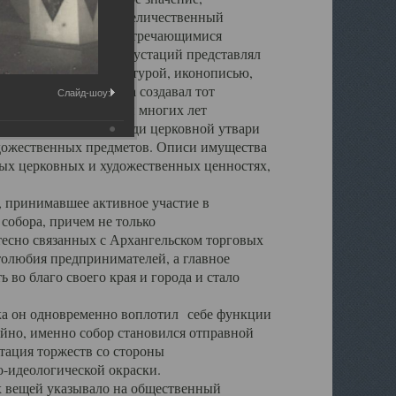
города. Обширный и величественный
ственными нигде не встречающимися
 символических инкрустаций представлял
 с живописью, скульптурой, иконописью,
ьер Троицкого храма создавал тот
Слайд-шоу:
обора, на протяжении многих лет
ице, библиотеке, среди церковной утвари
удожественных предметов. Описи имущества
ьных церковных и художественных ценностях,
, принимавшее активное участие в
собора, причем не только
 тесно связанных с Архангельском торговых
толюбия предпринимателей, а главное
во благо своего края и города и стало
 он одновременно воплотил себе функции
айно, именно собор становился отправной
тация торжеств со стороны
-идеологической окраски.
вещей указывало на общественный