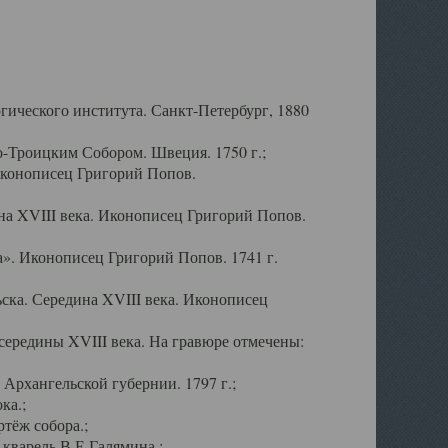
ического института. Санкт-Петербург, 1880
-Троицким Собором. Швеция. 1750 г.;
Иконописец Григорий Попов.
а XVIII века. Иконописец Григорий Попов.
». Иконописец Григорий Попов. 1741 г.
ска. Середина XVIII века. Иконописец
ередины XVIII века. На гравюре отмечены:
Архангельской губернии. 1797 г.;
ка.;
тёж собора.;
кварель В.Е.Галямина.;