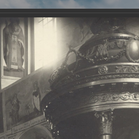
Виртуа
Новомученико
Земли А
Сайт создан по благосло
и Холмо
Наследники
Галерея
Главная
Галерея
Храмы-мученики Архангельска
Свято-Тро