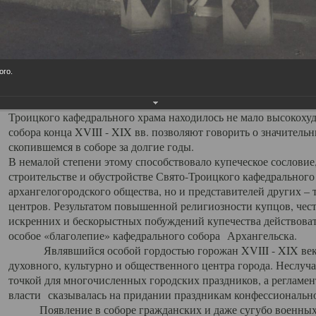
заслуженно выделяя из многочисленных культовых построек 
иконостас украшенный колоннами ионического стиля, с един
царскими вратами, изящным фронтоном и множеством резных,
собой поистине художественную ценность. В совокупности же
шитьем, многочисленными предметами церковной утвари интер
ого.
неповторимый красочный ансамбль декоративного убранства с
поражающий воображение своих посетителей. В соборной ризн
Троицкого кафедрального храма находилось не мало высокох
собора конца XVIII - XIX вв. позволяют говорить о значител
скопившемся в соборе за долгие годы.
В немалой степени этому способствовало купеческое сословие
строительстве и обустройстве Свято-Троицкого кафедрального 
архангелогородского общества, но и представителей других –
центров. Результатом повышенной религиозности купцов, чес
искренних и бескорыстных побуждений купечества действовать 
особое «благолепие» кафедрального собора Архангельска.
Являвшийся особой гордостью горожан XVIII - XIX века
духовного, культурно и общественного центра города. Неслуч
точкой для многочисленных городских праздников, а регламен
власти сказывалась на придании праздникам конфессионально
Появление в соборе гражданских и даже сугубо военных 