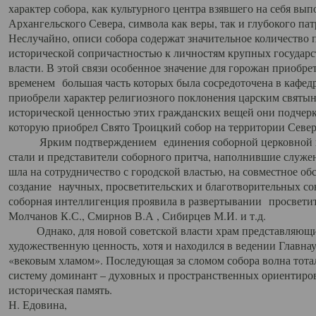
характер собора, как культурного центра взявшего на себя вы
Архангельского Севера, символа как веры, так и глубокого па
Неслучайно, описи собора содержат значительное количество п
исторической сопричастностью к личностям крупных государс
власти. В этой связи особенное значение для горожан приобре
временем большая часть которых была сосредоточена в кафедр
приобрели характер религиозного поклонения царским святыня
исторической ценностью этих гражданских вещей они подчер
которую приобрел Свято Троицкий собор на территории Север
Ярким подтверждением единения соборной церковной ис
стали и представители соборного притча, наполнившие служ
шла на сотрудничество с городской властью, на совместное о
создание научных, просветительских и благотворительных со
соборная интеллигенция проявила в развертывании просветит
Молчанов К.С., Смирнов В.А , Сибирцев М.И. и т.д.
Однако, для новой советской власти храм представляющи
художественную ценность, хотя и находился в ведении Главн
«вековым хламом». Последующая за сломом собора волна тотал
систему доминант – духовных и пространственных ориентиров,
историческая память.
Н. Едовина,