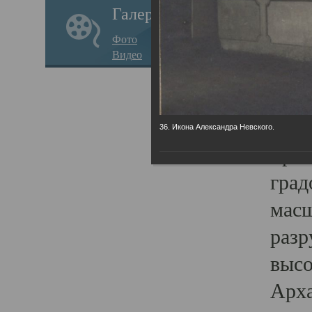
Галерея
годо
Фото
прав
Видео
кафе
Воз
Арха
36. Икона Александра Невского.
Трои
град
масш
разр
высо
Арха