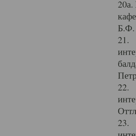
20а.
кафе
Б.Ф. 
21. 
инте
балд
Петр
22. 
инте
Оттл
23. 
инте