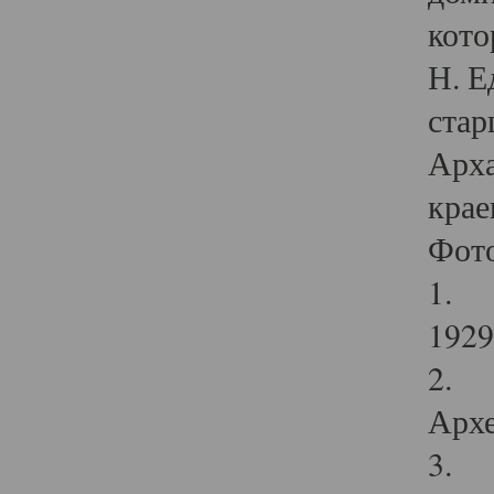
кото
Н. Е
стар
Арха
крае
Фот
1. С
1929 
2. Р
Архе
3. Ф