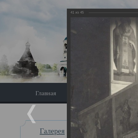
41
из
45
Главная
Экскурсия
Главная
Галерея