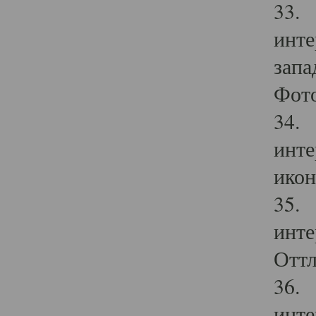
33. 
инте
запа
Фото
34. 
инте
икон
35. 
инте
Оттл
36. 
инте