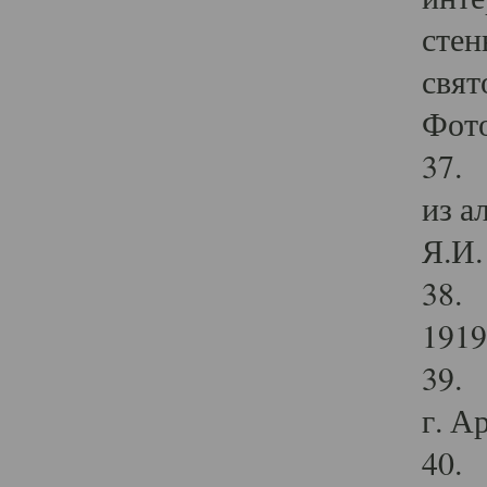
стен
свят
Фото
37. 
из а
Я.И. 
38. 
1919
39. 
г. А
40. 