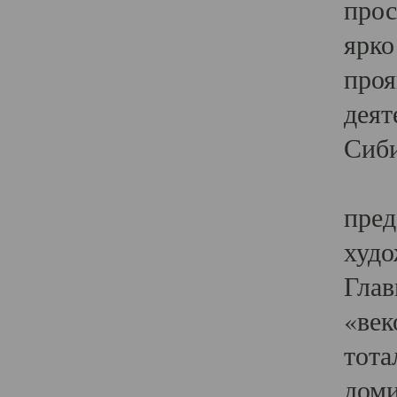
прос
ярко
проя
деят
Сиби
Одн
пред
худо
Глав
«век
тота
доми