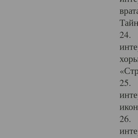
врат
Тайн
24. 
инте
хоры
«Стр
25. 
инте
икон
26. 
инте