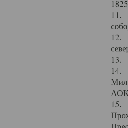
1825
11.
собо
12. 
севе
13.
14. 
Мило
АОК
15. 
Прох
Прео