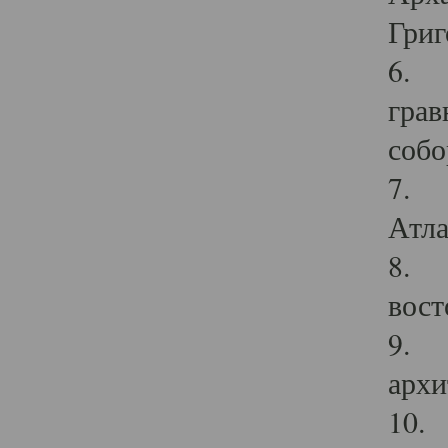
Григ
6. П
грав
собо
7. Г
Атла
8. С
вост
9. С
архи
10. 