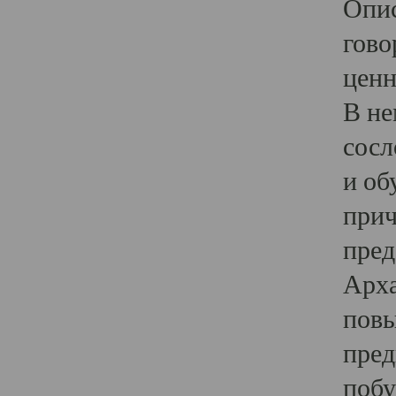
Опис
гово
ценн
В не
сосл
и об
прич
пред
Арха
повы
пред
побу