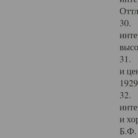
Оттл
30. 
инте
высо
31. 
и це
1929 
32. 
инте
и хо
Б.Ф. 