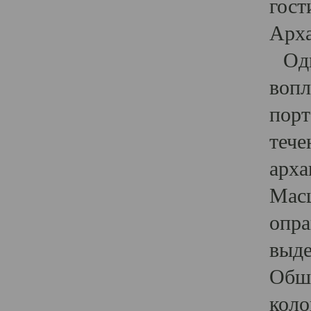
гост
Арха
Один
вопл
порт
тече
арха
Масш
опра
выде
Обши
коло