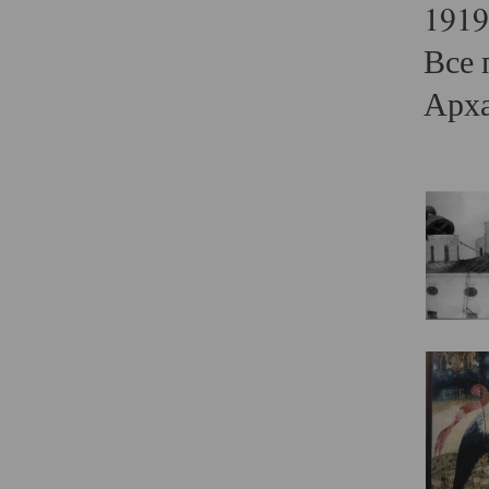
1919
Все 
Арха