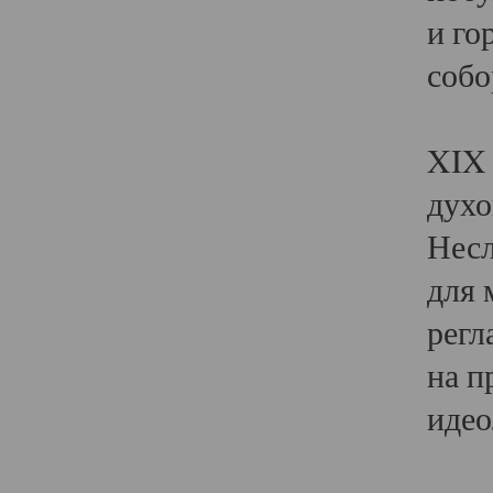
и го
собо
Явл
XIX 
духо
Несл
для 
регл
на п
идео
Поя