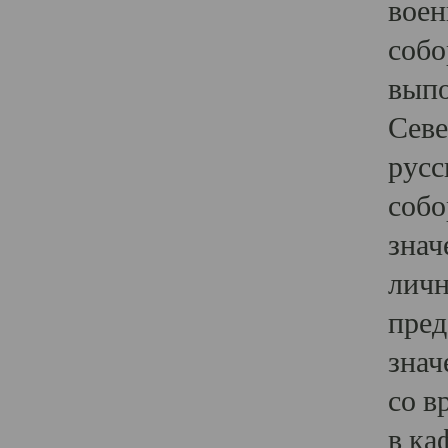
воен
собо
выпо
Севе
русс
собо
знач
личн
пред
знач
со в
в ка