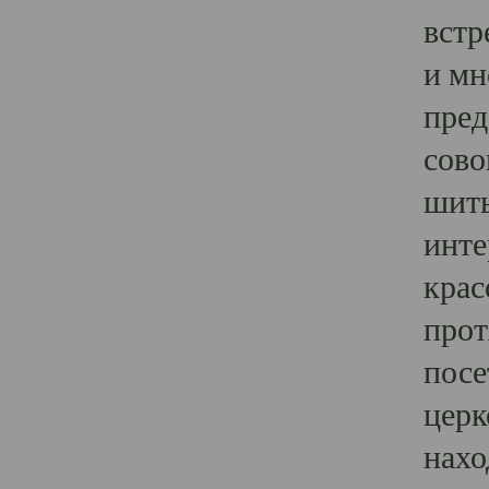
встр
и мн
пред
сово
шить
инте
крас
прот
посе
церк
нахо