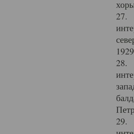
хоры
27. 
инте
севе
1929 
28. 
инте
запа
балд
Петр
29. 
инте