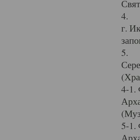
Свят
4. И
г. И
запо
5. И
Сере
(Хра
4-1.
Арха
(Муз
5-1.
Арха