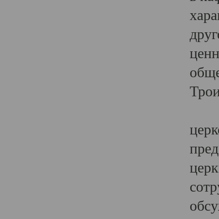
хара
друг
ценн
обще
Трои
Ярк
церк
пред
церк
сотр
обсу