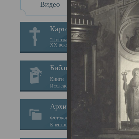
Видео
Св
Картотека
Свя
“Пострадавшие за веру в
XX веке на Севере”
23.12.
Сего
Библиотека
мере
Книги
целе
Исследования
резу
Архив
памя
Фотокопии дел
Арха
Крестные ходы
борь