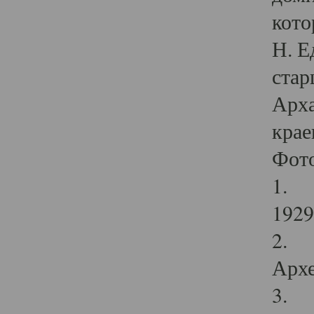
кото
Н. Е
стар
Арха
крае
Фот
1. С
1929 
2. Р
Архе
3. Ф