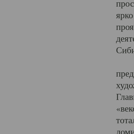
прос
ярко
проя
деят
Сиби
Одн
пред
худо
Глав
«век
тота
доми