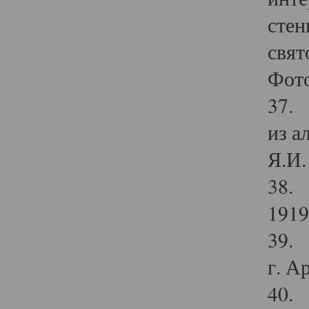
стен
свят
Фото
37. 
из а
Я.И. 
38. 
1919
39. 
г. А
40. 