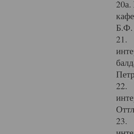
20а.
кафе
Б.Ф. 
21. 
инте
балд
Петр
22. 
инте
Оттл
23. 
инте