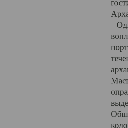
гост
Арха
Один
вопл
порт
тече
арха
Масш
опра
выде
Обши
коло