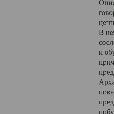
Опис
гово
ценн
В не
сосл
и об
прич
пред
Арха
повы
пред
побу