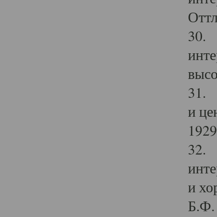
Оттл
30. 
инте
высо
31. 
и це
1929 
32. 
инте
и хо
Б.Ф. 