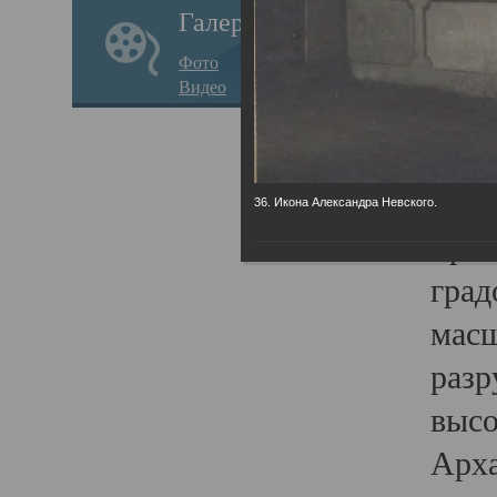
Галерея
годо
Фото
прав
Видео
кафе
Воз
Арха
36. Икона Александра Невского.
Трои
град
масш
разр
высо
Арха