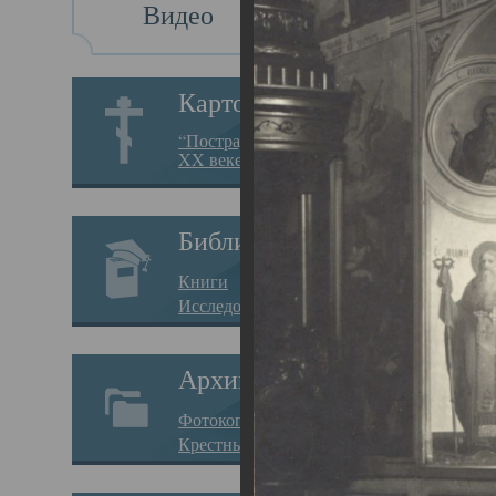
Видео
Св
Картотека
Свя
“Пострадавшие за веру в
XX веке на Севере”
23.12.
Сего
Библиотека
мере
Книги
целе
Исследования
резу
Архив
памя
Фотокопии дел
Арха
Крестные ходы
борь