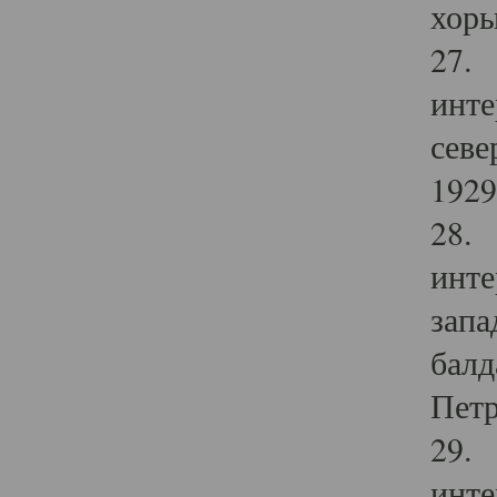
хоры
27. 
инте
севе
1929 
28. 
инте
запа
балд
Петр
29. 
инте