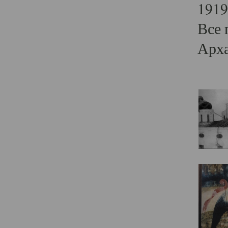
1919
Все 
Арха