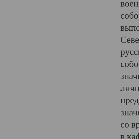
воен
собо
выпо
Севе
русс
собо
знач
личн
пред
знач
со в
в ка