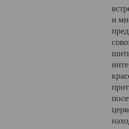
встр
и мн
пред
сово
шить
инте
крас
прот
посе
церк
нахо