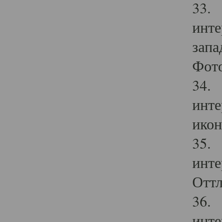
33. 
инте
запа
Фото
34. 
инте
икон
35. 
инте
Оттл
36. 
инте