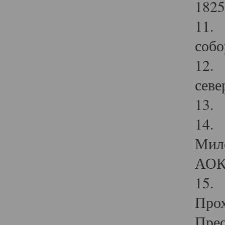
1825
11.
собо
12. 
севе
13.
14. 
Мило
АОК
15. 
Прох
Прео