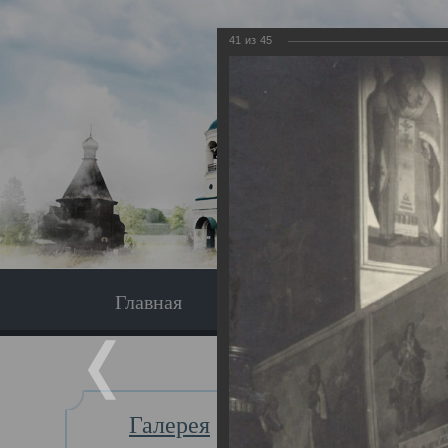
41
из
45
Главная
Экскурсия
Главная
Галерея