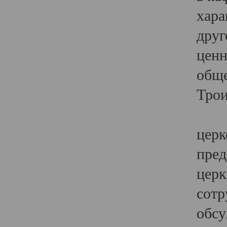
хара
друг
ценн
обще
Трои
Ярк
церк
пред
церк
сотр
обсу