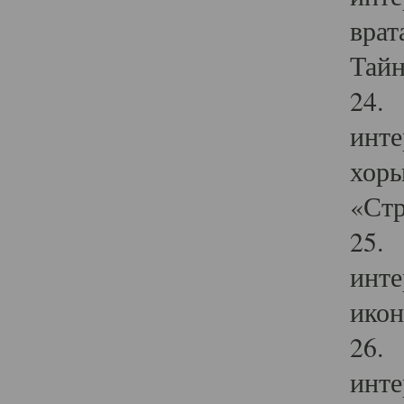
врат
Тайн
24. 
инте
хоры
«Стр
25. 
инте
икон
26. 
инте