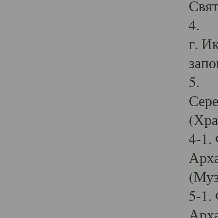
Свят
4. И
г. И
запо
5. И
Сере
(Хра
4-1.
Арха
(Муз
5-1.
Арха