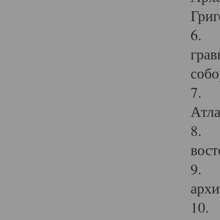
Григ
6. П
грав
собо
7. Г
Атла
8. С
вост
9. С
архи
10. 