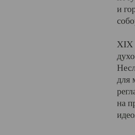
и го
собо
Явл
XIX 
духо
Несл
для 
регл
на п
идео
Поя