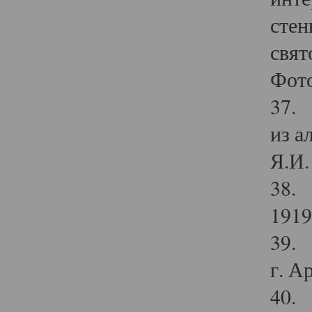
стен
свят
Фото
37. 
из а
Я.И. 
38. 
1919
39. 
г. А
40. 