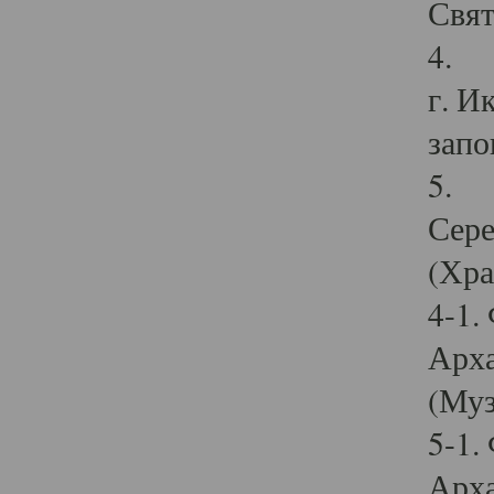
Свят
4. И
г. И
запо
5. И
Сере
(Хра
4-1.
Арха
(Муз
5-1.
Арха