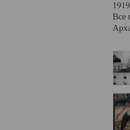
1919
Все 
Арха