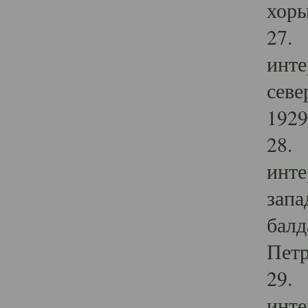
хоры
27. 
инте
севе
1929 
28. 
инте
запа
балд
Петр
29. 
инте