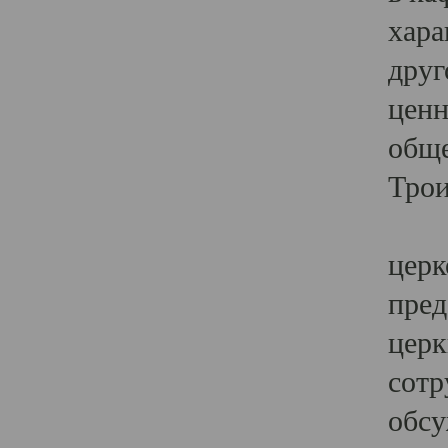
хара
друг
ценн
обще
Трои
Ярк
церк
пред
церк
сотр
обсу