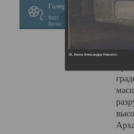
Галерея
годо
Фото
прав
Видео
кафе
Воз
Арха
36. Икона Александра Невского.
Трои
град
масш
разр
высо
Арха