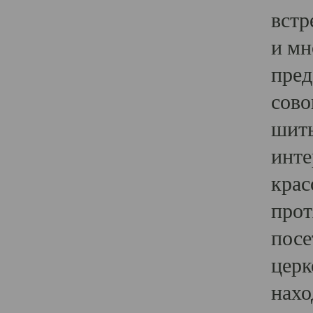
встр
и мн
пред
сово
шить
инте
крас
прот
посе
церк
нахо