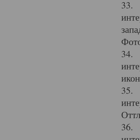
33. 
инте
запа
Фото
34. 
инте
икон
35. 
инте
Оттл
36. 
инте