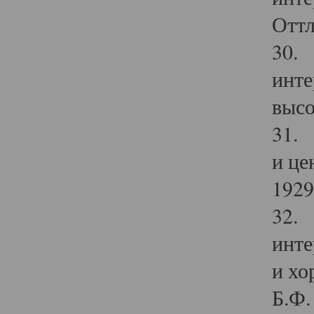
Оттл
30. 
инте
высо
31. 
и це
1929 
32. 
инте
и хо
Б.Ф. 