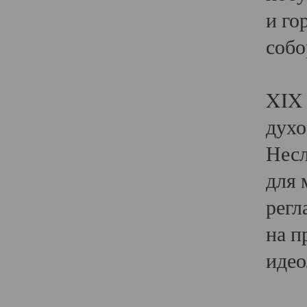
и го
собо
Явл
XIX 
духо
Несл
для 
регл
на п
идео
Поя