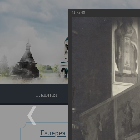
41
из
45
Главная
Экскурсия
Главная
Галерея