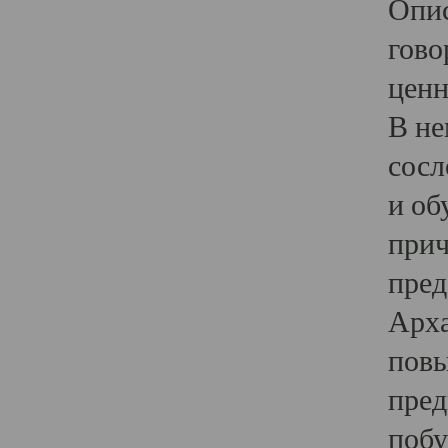
Опис
гово
ценн
В не
сосл
и об
прич
пред
Арха
повы
пред
побу