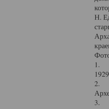
кото
Н. Е
стар
Арха
крае
Фот
1. С
1929 
2. Р
Архе
3. Ф