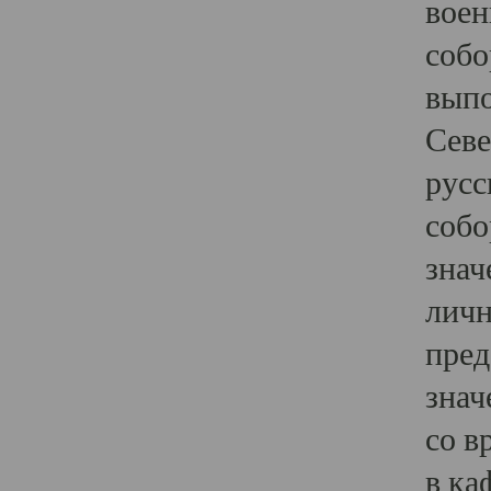
воен
собо
выпо
Севе
русс
собо
знач
личн
пред
знач
со в
в ка