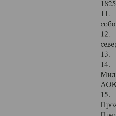
1825
11.
собо
12. 
севе
13.
14. 
Мило
АОК
15. 
Прох
Прео