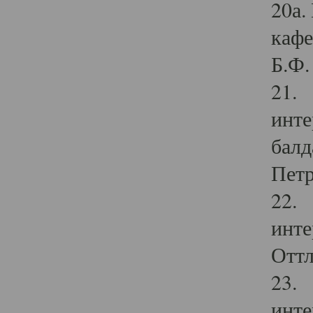
20а.
кафе
Б.Ф. 
21. 
инте
балд
Петр
22. 
инте
Оттл
23. 
инте