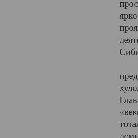
прос
ярко
проя
деят
Сиби
Одн
пред
худо
Глав
«век
тота
доми