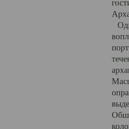
гост
Арха
Один
вопл
порт
тече
арха
Масш
опра
выде
Обши
коло