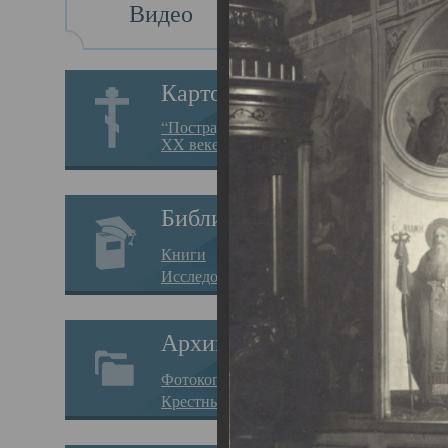
Видео
Св
Картотека
Свя
“Пострадавшие за веру в
XX веке на Севере”
23.12.
Сего
Библиотека
мере
Книги
целе
Исследования
резу
Архив
памя
Фотокопии дел
Арха
Крестные ходы
борь