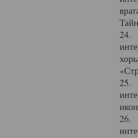
врат
Тайн
24. 
инте
хоры
«Стр
25. 
инте
икон
26. 
инте