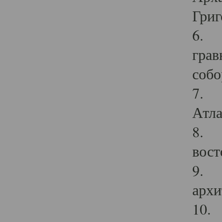
Григ
6. П
грав
собо
7. Г
Атла
8. С
вост
9. С
архи
10. 