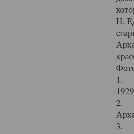
кото
Н. Е
стар
Арха
крае
Фот
1. С
1929 
2. Р
Архе
3. Ф