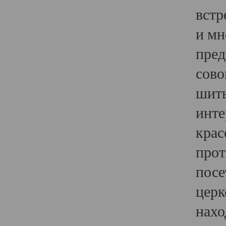
встр
и мн
пред
сово
шить
инте
крас
прот
посе
церк
нахо