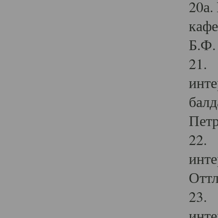
20а.
кафе
Б.Ф. 
21. 
инте
балд
Петр
22. 
инте
Оттл
23. 
инте