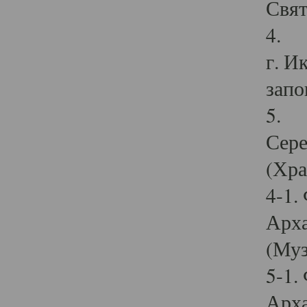
Свят
4. И
г. И
запо
5. И
Сере
(Хра
4-1.
Арха
(Муз
5-1.
Арха