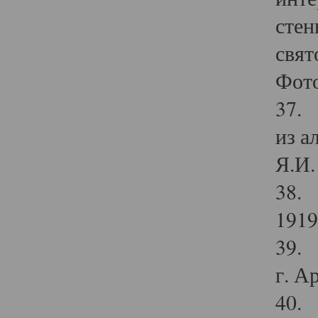
стен
свят
Фото
37. 
из а
Я.И. 
38. 
1919
39. 
г. А
40. 