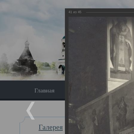
41
из
45
Главная
Экскурсия
Главная
Галерея