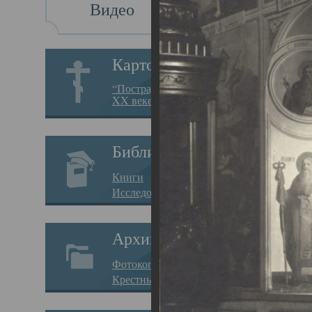
Видео
Св
Картотека
Свя
“Пострадавшие за веру в
XX веке на Севере”
23.12.
Сего
Библиотека
мере
Книги
целе
Исследования
резу
Архив
памя
Фотокопии дел
Арха
Крестные ходы
борь