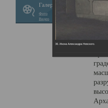
Галерея
годо
Фото
прав
Видео
кафе
Воз
Арха
36. Икона Александра Невского.
Трои
град
масш
разр
высо
Арха