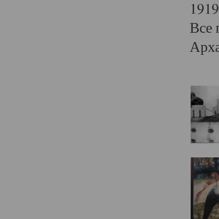
1919
Все 
Арха