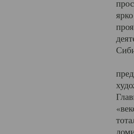
прос
ярко
проя
деят
Сиби
Одн
пред
худо
Глав
«век
тота
доми