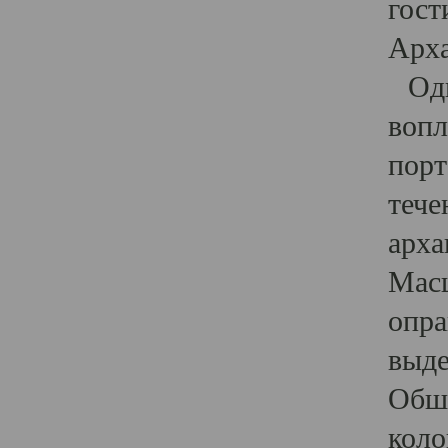
гост
Арха
Один
вопл
порт
тече
арха
Масш
опра
выде
Обши
коло