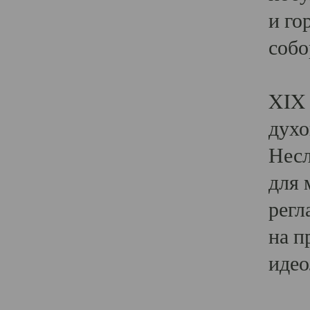
и го
собо
Явл
XIX 
духо
Несл
для 
регл
на п
идео
Поя