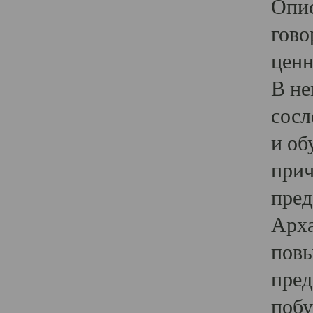
Опис
гово
ценн
В не
сосл
и об
прич
пред
Арха
повы
пред
побу