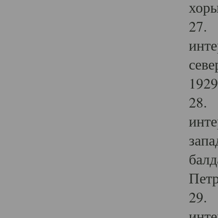
хоры
27. 
инте
севе
1929 
28. 
инте
запа
балд
Петр
29. 
инте