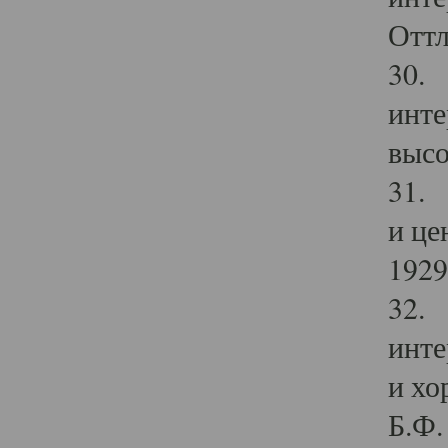
Оттл
30. 
инте
высо
31. 
и це
1929 
32. 
инте
и хо
Б.Ф. 