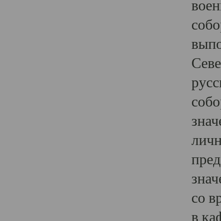
воен
собо
выпо
Севе
русс
собо
знач
личн
пред
знач
со в
в ка