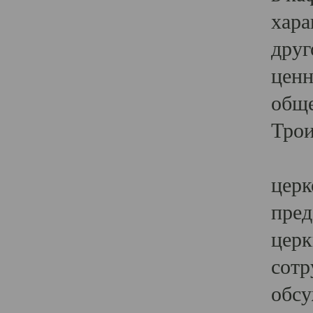
хара
друг
ценн
обще
Трои
Ярк
церк
пред
церк
сотр
обсу