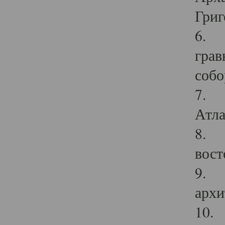
Григ
6. П
грав
собо
7. Г
Атла
8. С
вост
9. С
архи
10. 