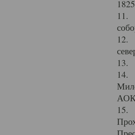
1825
11.
собо
12. 
севе
13.
14. 
Мило
АОК
15. 
Прох
Прео