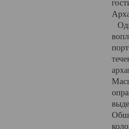
гост
Арха
Один
вопл
порт
тече
арха
Масш
опра
выде
Обши
коло