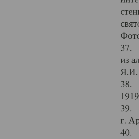
стен
свят
Фото
37. 
из а
Я.И. 
38. 
1919
39. 
г. А
40. 