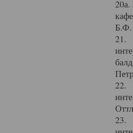
20а.
кафе
Б.Ф. 
21. 
инте
балд
Петр
22. 
инте
Оттл
23. 
инте