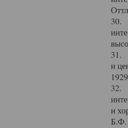
Оттл
30. 
инте
высо
31. 
и це
1929 
32. 
инте
и хо
Б.Ф. 