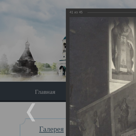
41
из
45
Главная
Экскурсия
Главная
Галерея