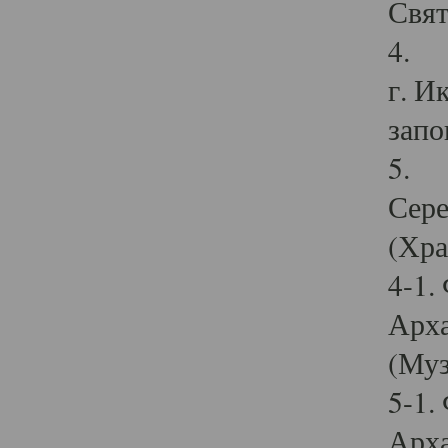
Свят
4. И
г. И
запо
5. И
Сере
(Хра
4-1.
Арха
(Муз
5-1.
Арха