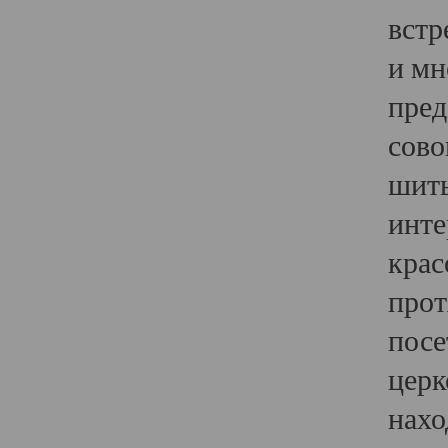
встр
и мн
пред
сово
шить
инте
крас
прот
посе
церк
нахо