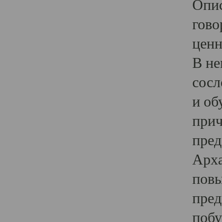
Опис
гово
ценн
В не
сосл
и об
прич
пред
Арха
повы
пред
побу