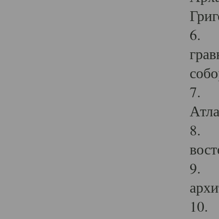
Григ
6. П
грав
собо
7. Г
Атла
8. С
вост
9. С
архи
10. 