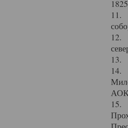
1825
11.
собо
12. 
севе
13.
14. 
Мило
АОК
15. 
Прох
Прео