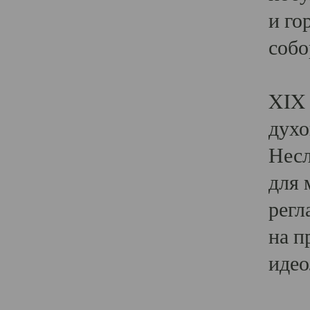
и го
собо
Явл
XIX 
духо
Несл
для 
регл
на п
идео
Поя