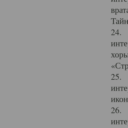
врат
Тайн
24. 
инте
хоры
«Стр
25. 
инте
икон
26. 
инте