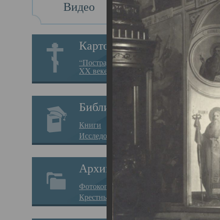
Видео
Св
Картотека
Свя
“Пострадавшие за веру в
XX веке на Севере”
23.12.
Сего
Библиотека
мере
Книги
целе
Исследования
резу
Архив
памя
Фотокопии дел
Арха
Крестные ходы
борь