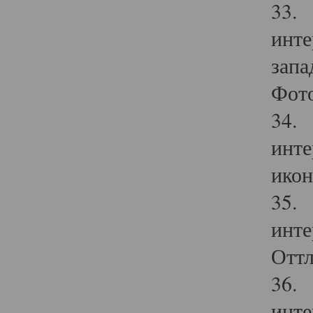
33. 
инте
запа
Фото
34. 
инте
икон
35. 
инте
Оттл
36. 
инте