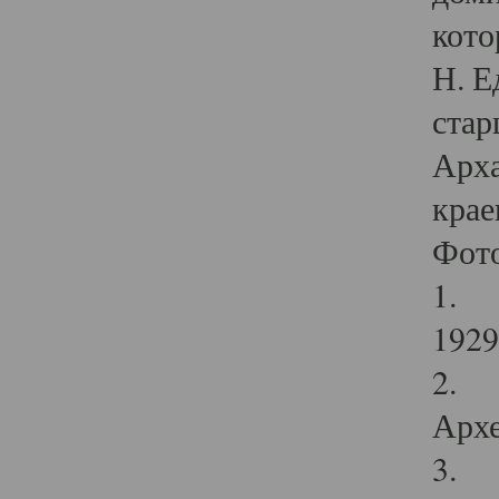
кото
Н. Е
стар
Арха
крае
Фот
1. С
1929 
2. Р
Архе
3. Ф