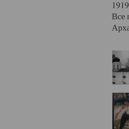
1919
Все 
Арха