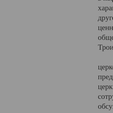
хара
друг
ценн
обще
Трои
Ярк
церк
пред
церк
сотр
обсу