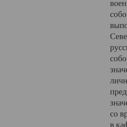
воен
собо
выпо
Севе
русс
собо
знач
личн
пред
знач
со в
в ка