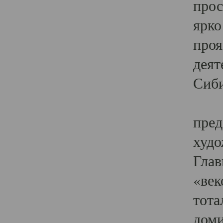
прос
ярко
проя
деят
Сиби
Одн
пред
худо
Глав
«век
тота
доми