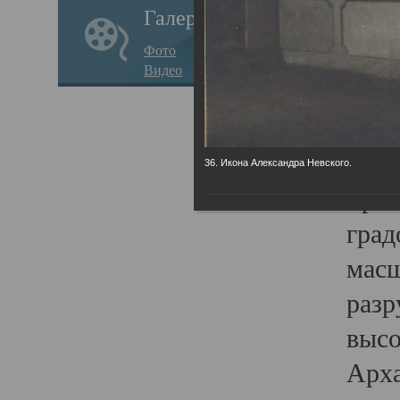
Галерея
годо
Фото
прав
Видео
кафе
Воз
Арха
36. Икона Александра Невского.
Трои
град
масш
разр
высо
Арха