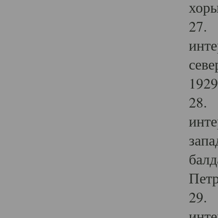
хоры
27. 
инте
севе
1929 
28. 
инте
запа
балд
Петр
29. 
инте