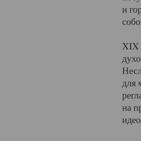
и го
собо
Явл
XIX 
духо
Несл
для 
регл
на п
идео
Поя