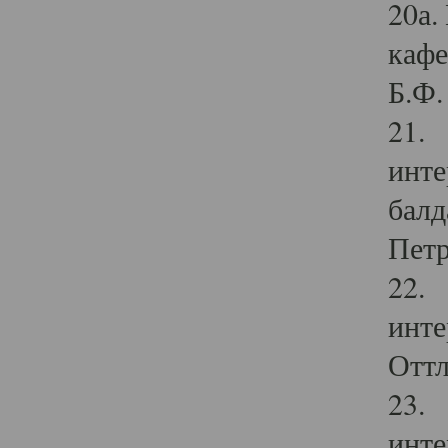
20а.
кафе
Б.Ф. 
21. 
инте
балд
Петр
22. 
инте
Оттл
23. 
инте