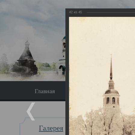
42
из
45
Главная
Экскурсия
Главная
Галерея