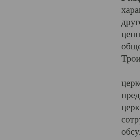
хара
друг
ценн
обще
Трои
Ярк
церк
пред
церк
сотр
обсу