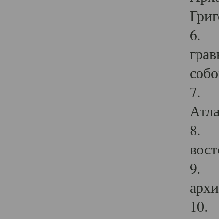
Григ
6. П
грав
собо
7. Г
Атла
8. С
вост
9. С
архи
10. 