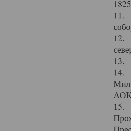
1825
11.
собо
12. 
севе
13.
14. 
Мило
АОК
15. 
Прох
Прео