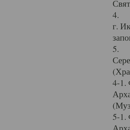
Свят
4. И
г. И
запо
5. И
Сере
(Хра
4-1.
Арха
(Муз
5-1.
Арха