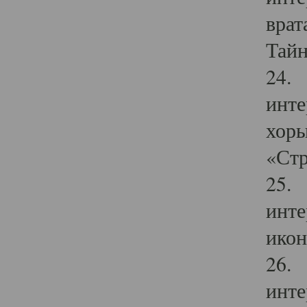
врат
Тайн
24. 
инте
хоры
«Стр
25. 
инте
икон
26. 
инте