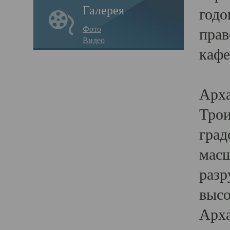
Галерея
годо
Фото
прав
Видео
кафе
Воз
Арха
Трои
град
масш
разр
высо
Арха