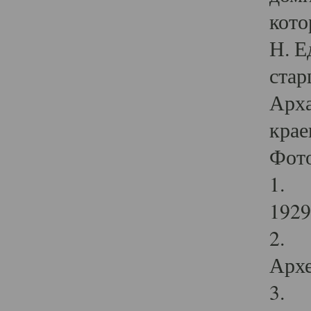
кото
Н. Е
стар
Арха
крае
Фот
1. С
1929 
2. Р
Архе
3. Ф