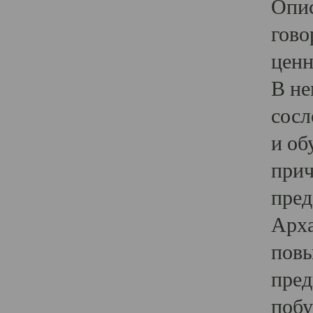
Опис
гово
ценн
В не
сосл
и об
прич
пред
Арха
повы
пред
побу