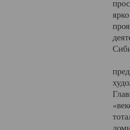
прос
ярко
проя
деят
Сиби
Одн
пред
худо
Глав
«век
тота
доми