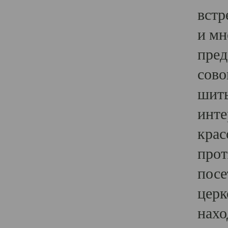
встр
и мн
пред
сово
шить
инте
крас
прот
посе
церк
нахо