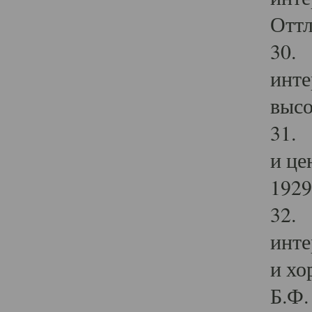
Оттл
30. 
инте
высо
31. 
и це
1929 
32. 
инте
и хо
Б.Ф. 