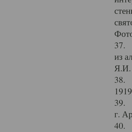
стен
свят
Фото
37. 
из а
Я.И. 
38. 
1919
39. 
г. А
40. 