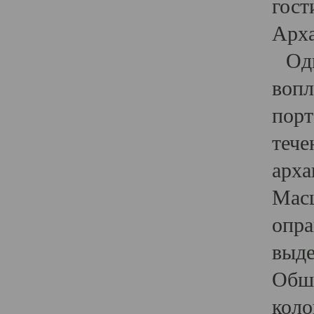
гост
Арха
Один
вопл
порт
тече
арха
Масш
опра
выде
Обши
коло