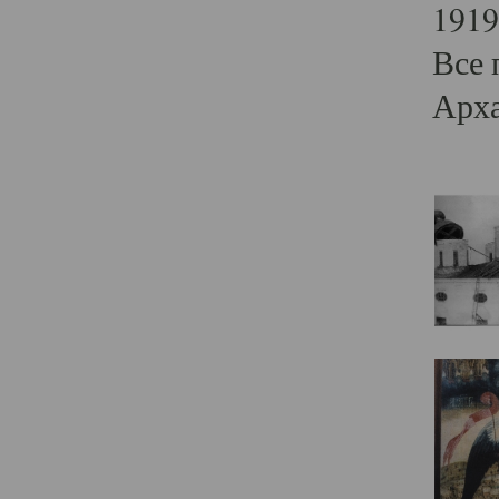
1919
Все 
Арха