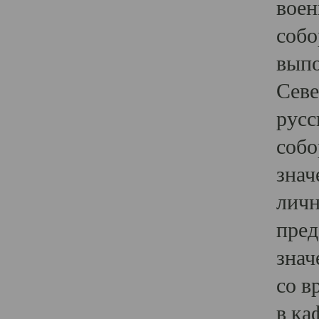
воен
собо
выпо
Севе
русс
собо
знач
личн
пред
знач
со в
в ка