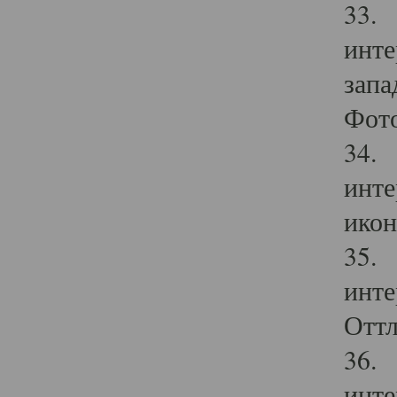
33. 
инте
запа
Фото
34. 
инте
икон
35. 
инте
Оттл
36. 
инте