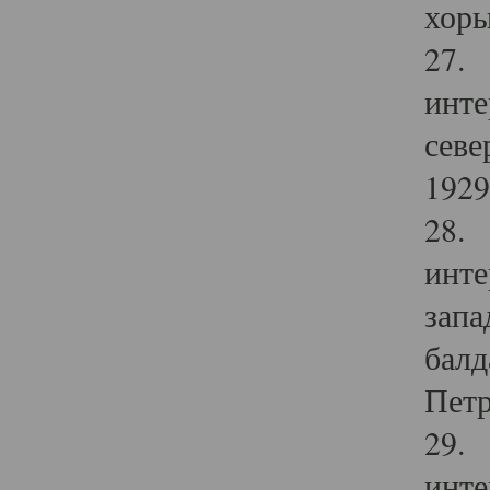
хоры
27. 
инте
севе
1929 
28. 
инте
запа
балд
Петр
29. 
инте