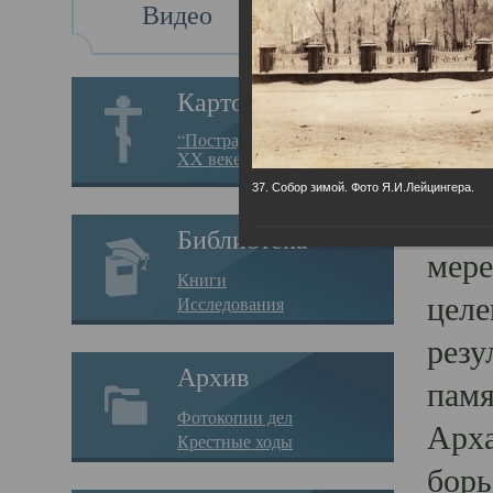
Видео
Св
Картотека
Свя
“Пострадавшие за веру в
XX веке на Севере”
23.12.
37. Собор зимой. Фото Я.И.Лейцингера.
Сего
Библиотека
мере
Книги
целе
Исследования
резу
Архив
памя
Фотокопии дел
Арха
Крестные ходы
борь