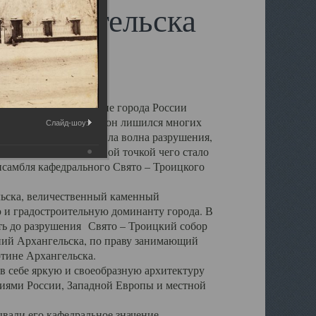
 Архангельска
 чем другие губернские города России
 в результате которых он лишился многих
Слайд-шоу:
у Архангельску ударила волна разрушения,
 20 –х годов. Отправной точкой чего стало
нсамбля кафедрального Свято – Троицкого
а, величественный каменный
ю и градостроительную доминанту города. В
оть до разрушения Свято – Троицкий собор
ний Архангельска, по праву занимающий
ртине Архангельска.
 себе яркую и своеобразную архитектуру
ниями России, Западной Европы и местной
вали его кафедральное значение,