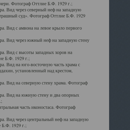
ери. Фотограф Оттлие Б.Ф. 1929 г.;
а. Вид через северный неф на западную
трашный суд». Фотограф Оттлие Б.Ф. 1929
. Вид с амвона на левое крыло первого
а. Вид через южный неф на западную стену
а. Вид с высоты западных хоров на
 Б.Ф. 1929 г.;
а. Вид на юго-восточную часть храма с
дахин, установленный над крестом,
а. Вид на северную стену храма. Фотограф
ра. Вид на южную стену и два опорных
;
тральная часть иконостаса. Фотограф
а. Вид через центральный неф на западную
Б.Ф. 1929 г.;