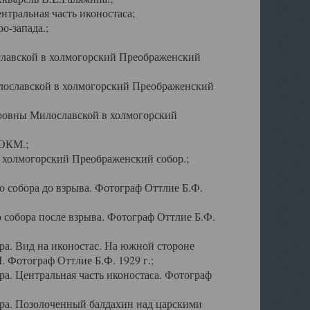
тральная часть иконостаса;
о-запада.;
славской в холмогорский Преображенский
лославской в холмогорский Преображенский
оровны Милославской в холмогорский
АОКМ.;
в холмогорский Преображенский собор.;
 собора до взрыва. Фотограф Оттлие Б.Ф.
 собора после взрыва. Фотограф Оттлие Б.Ф.
а. Вид на иконостас. На южной стороне
. Фотограф Оттлие Б.Ф. 1929 г.;
а. Центральная часть иконостаса. Фотограф
ра. Позолоченный балдахин над царскими