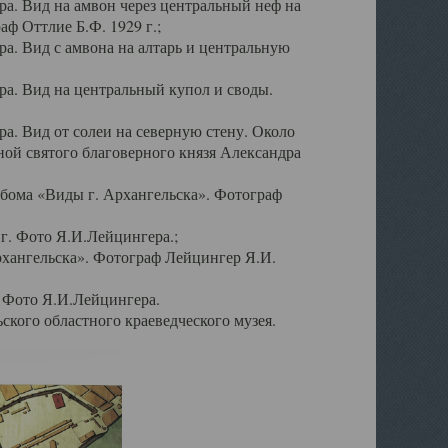
а. Вид на амвон через центральный неф на
аф Оттлие Б.Ф. 1929 г.;
. Вид с амвона на алтарь и центральную
а. Вид на центральный купол и своды.
. Вид от солеи на северную стену. Около
ой святого благоверного князя Александра
бома «Виды г. Архангельска». Фотограф
г. Фото Я.И.Лейцингера.;
рхангельска». Фотограф Лейцингер Я.И.
. Фото Я.И.Лейцингера.
кого областного краеведческого музея.