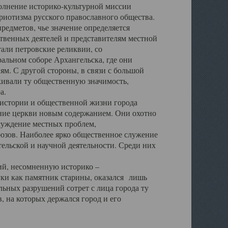
полнение историко-культурной миссии
триотизма русского православного общества.
редметов, чье значение определяется
твенных деятелей и представителям местной
тали петровские реликвии, со
альном соборе Архангельска, где они
м. С другой стороны, в связи с большой
кивали ту общественную значимость,
а.
тории и общественной жизни города
ение церкви новым содержанием. Они охотно
бсуждение местных проблем,
юзов. Наиболее ярко общественное служение
ельской и научной деятельности. Среди них
й, несомненную историко –
ауки как памятник старины, оказался лишь
ьных разрушений сотрет с лица города ту
 на которых держался город и его