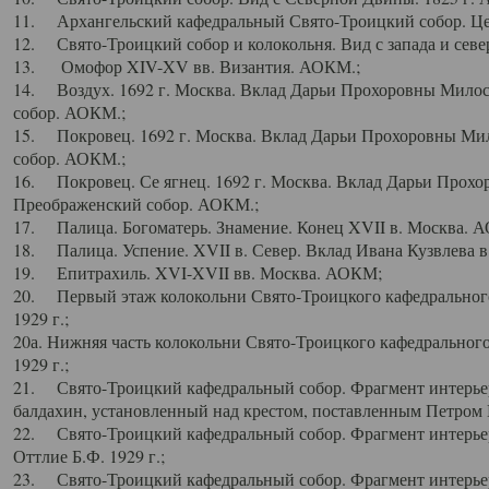
11. Архангельский кафедральный Свято-Троицкий собор. Цен
12. Свято-Троицкий собор и колокольня. Вид с запада и север
13. Омофор XIV-XV вв. Византия. АОКМ.;
14. Воздух. 1692 г. Москва. Вклад Дарьи Прохоровны Мило
собор. АОКМ.;
15. Покровец. 1692 г. Москва. Вклад Дарьи Прохоровны Ми
собор. АОКМ.;
16. Покровец. Се ягнец. 1692 г. Москва. Вклад Дарьи Прох
Преображенский собор. АОКМ.;
17. Палица. Богоматерь. Знамение. Конец XVII в. Москва. 
18. Палица. Успение. XVII в. Север. Вклад Ивана Кузвлева 
19. Епитрахиль. XVI-XVII вв. Москва. АОКМ;
20. Первый этаж колокольни Свято-Троицкого кафедрального
1929 г.;
20а. Нижняя часть колокольни Свято-Троицкого кафедрального
1929 г.;
21. Свято-Троицкий кафедральный собор. Фрагмент интерьер
балдахин, установленный над крестом, поставленным Петром I
22. Свято-Троицкий кафедральный собор. Фрагмент интерьер
Оттлие Б.Ф. 1929 г.;
23. Свято-Троицкий кафедральный собор. Фрагмент интерье