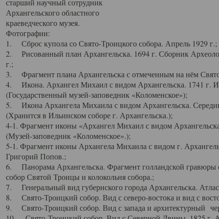
старший научный сотрудник
Архангельского областного
краеведческого музея.
Фотографии:
1. Сброс купола со Свято-Троицкого собора. Апрель 1929 г.;
2. Рисованный план Архангельска. 1694 г. Сборник Археолог
г.;
3. Фрагмент плана Архангельска с отмеченным на нём Свято
4. Икона. Архангел Михаил с видом Архангельска. 1741 г. 
(Государственный музей-заповедник «Коломенское»);
5. Икона Архангела Михаила с видом Архангельска. Середин
(Хранится в Ильинском соборе г. Архангельска.);
4-1. Фрагмент иконы «Архангел Михаил с видом Архангельска
(Музей-заповедник «Коломенское».);
5-1. Фрагмент иконы Архангела Михаила с видом г. Архангель
Григорий Попов.;
6. Панорама Архангельска. Фрагмент голландской гравюры с
собор Святой Троицы и колокольня собора.;
7. Генеральный вид губернского города Архангельска. Атлас 
8. Свято-Троицкий собор. Вид с северо-востока и вид с восто
9. Свято-Троицкий собор. Вид с запада и архитектурный чер
10. Свято-Троицкий собор. Вид с Северной Двины. 1825 г. А