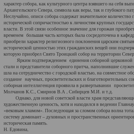
характер собора, как культурного центра взявшего на себя вы
Архангельского Севера, символа как веры, так и глубокого па
Неслучайно, описи собора содержат значительное количество п
исторической сопричастностью к личностям крупных государс
власти. В этой связи особенное значение для горожан приобре
временем большая часть которых была сосредоточена в кафедр
приобрели характер религиозного поклонения царским святыня
исторической ценностью этих гражданских вещей они подчер
которую приобрел Свято Троицкий собор на территории Север
Ярким подтверждением единения соборной церковной ис
стали и представители соборного притча, наполнившие служ
шла на сотрудничество с городской властью, на совместное о
создание научных, просветительских и благотворительных со
соборная интеллигенция проявила в развертывании просветит
Молчанов К.С., Смирнов В.А , Сибирцев М.И. и т.д.
Однако, для новой советской власти храм представляющи
художественную ценность, хотя и находился в ведении Главн
«вековым хламом». Последующая за сломом собора волна тотал
систему доминант – духовных и пространственных ориентиров,
историческая память.
Н. Едовина,