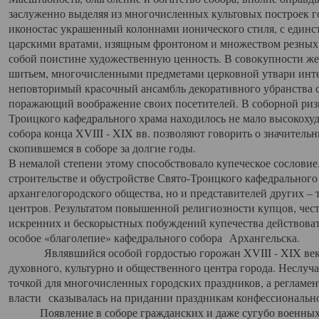
заслуженно выделяя из многочисленных культовых построек 
иконостас украшенный колоннами ионического стиля, с един
царскими вратами, изящным фронтоном и множеством резных,
собой поистине художественную ценность. В совокупности же
шитьем, многочисленными предметами церковной утвари интер
неповторимый красочный ансамбль декоративного убранства с
поражающий воображение своих посетителей. В соборной ризн
Троицкого кафедрального храма находилось не мало высокох
собора конца XVIII - XIX вв. позволяют говорить о значител
скопившемся в соборе за долгие годы.
В немалой степени этому способствовало купеческое сословие
строительстве и обустройстве Свято-Троицкого кафедрального 
архангелогородского общества, но и представителей других –
центров. Результатом повышенной религиозности купцов, чес
искренних и бескорыстных побуждений купечества действовать 
особое «благолепие» кафедрального собора Архангельска.
Являвшийся особой гордостью горожан XVIII - XIX века
духовного, культурно и общественного центра города. Неслуч
точкой для многочисленных городских праздников, а регламен
власти сказывалась на придании праздникам конфессионально
Появление в соборе гражданских и даже сугубо военных 