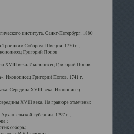
ического института. Санкт-Петербург, 1880
-Троицким Собором. Швеция. 1750 г.;
Иконописец Григорий Попов.
а XVIII века. Иконописец Григорий Попов.
». Иконописец Григорий Попов. 1741 г.
ска. Середина XVIII века. Иконописец
ередины XVIII века. На гравюре отмечены:
Архангельской губернии. 1797 г.;
ка.;
тёж собора.;
кварель В.Е.Галямина.;