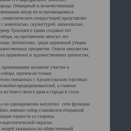
города. Обширный и величественный
ственными нигде не встречающимися
 символических инкрустаций представлял
 с живописью, скульптурой, иконописью,
ьер Троицкого храма создавал тот
обора, на протяжении многих лет
ице, библиотеке, среди церковной утвари
удожественных предметов. Описи имущества
ьных церковных и художественных ценностях,
, принимавшее активное участие в
собора, причем не только
 тесно связанных с Архангельском торговых
толюбия предпринимателей, а главное
во благо своего края и города и стало
 он одновременно воплотил себе функции
айно, именно собор становился отправной
тация торжеств со стороны
-идеологической окраски.
вещей указывало на общественный