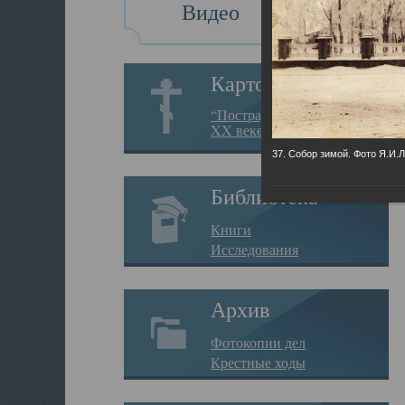
Видео
Картотека
“Пострадавшие за веру в
XX веке на Севере”
37. Собор зимой. Фото Я.И.
Библиотека
Книги
Исследования
Архив
Фотокопии дел
Крестные ходы