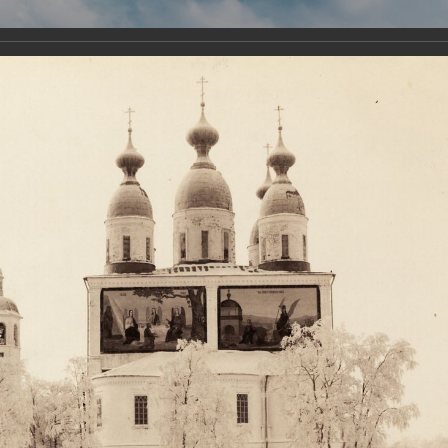
Виртуа
Новомученико
Земли А
Сайт создан по благосло
и Холмо
Наследники
Галерея
Главная
Галерея
Храмы-мученики Архангельска
Свято-Тро