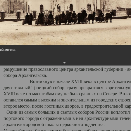
Свято-Троицкий собор
Свято-Троицкий собор Архангельска
23.12.2015
Сегодня мы можем говорить, что Архангельск в большей мере,
пострадал от целенаправленных систематических разрушений,
Лейцингера.
выдающихся памятников архитектуры. Больше всего по старом
вызванная борьбой с религией, набравшая особую силу в конце
разрушение православного центра архангельской губернии - а
собора Архангельска.
Возникнув в начале XVIII века в центре Архангельск
двухэтажный Троицкий собор, сразу превратился в зрительну
XVIII веке по масштабам ему не было равных на Севере. Впл
оставался самым высоким и значительным из городских строе
второе место, после гостиных дворов, в градостроительной ка
Один из самых больших и светлых соборов России воплотил в
портового города с отраженными в ней архитектурными тече
архангелогородской школы церковного зодчества.
Масштабность, благолепие и богатство собора, вполне оправды