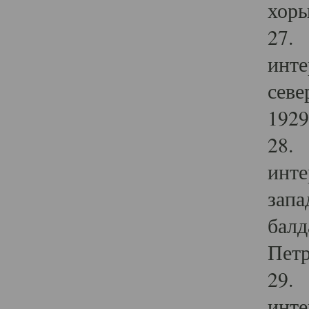
хоры
27. 
инте
севе
1929 
28. 
инте
запа
балд
Петр
29. 
инте