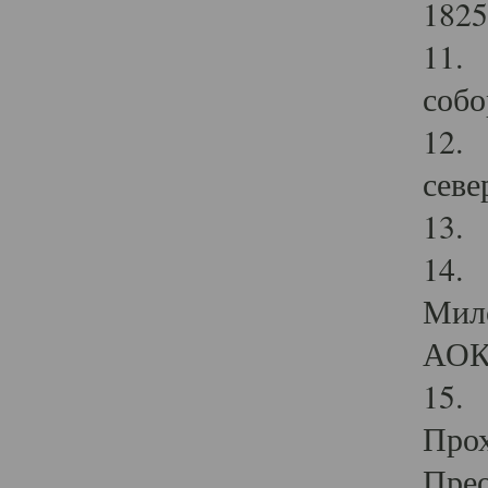
1825
11.
собо
12. 
севе
13.
14. 
Мило
АОК
15. 
Прох
Прео