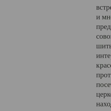
встр
и мн
пред
сово
шить
инте
крас
прот
посе
церк
нахо