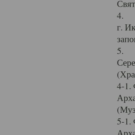
Свят
4. И
г. И
запо
5. И
Сере
(Хра
4-1.
Арха
(Муз
5-1.
Арха