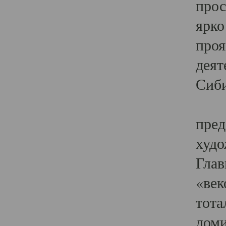
прос
ярко
проя
деят
Сиби
Одн
пред
худо
Глав
«век
тота
доми