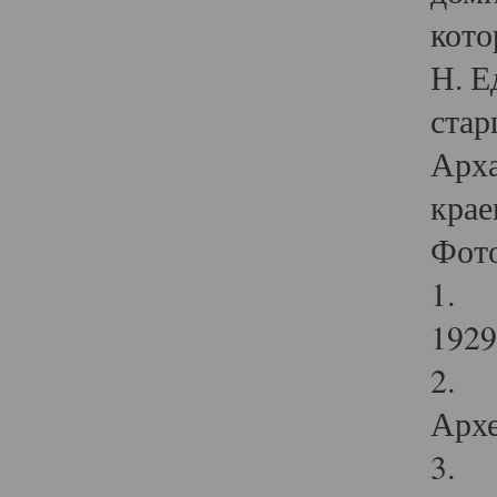
кото
Н. Е
стар
Арха
крае
Фот
1. С
1929 
2. Р
Архе
3. Ф