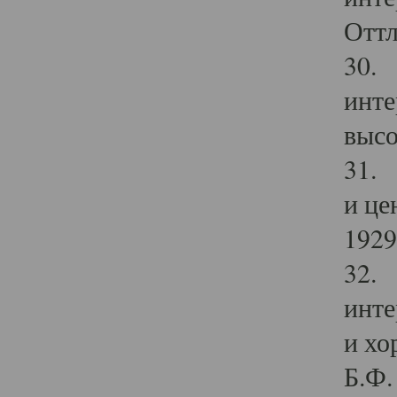
Оттл
30. 
инте
высо
31. 
и це
1929 
32. 
инте
и хо
Б.Ф. 