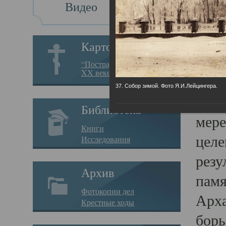
Видео
Св
Картотека
Свя
“Пострадавшие за веру в
XX веке на Севере”
23.12.
37. Собор зимой. Фото Я.И.Лейцингера.
Сего
Библиотека
мере
Книги
целе
Исследования
резу
Архив
памя
Фотокопии дел
Арха
Крестные ходы
борь