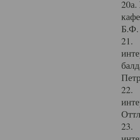
20а.
кафе
Б.Ф. 
21. 
инте
балд
Петр
22. 
инте
Оттл
23. 
инте