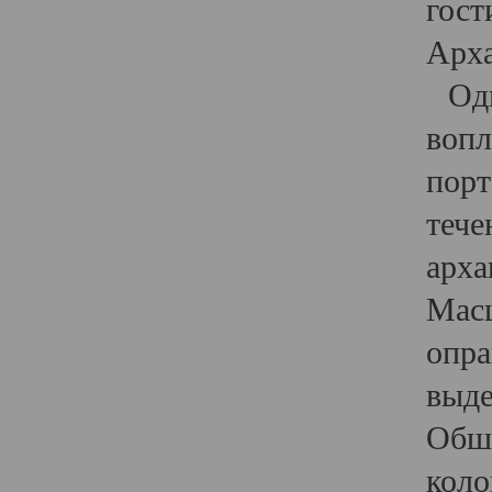
гост
Арха
Один
вопл
порт
тече
арха
Масш
опра
выде
Обши
коло