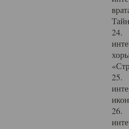
врат
Тайн
24. 
инте
хоры
«Стр
25. 
инте
икон
26. 
инте