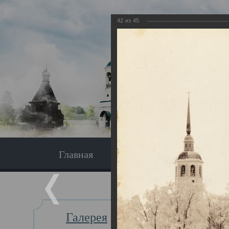
42
из
45
Главная
Экскурсия
Главная
Галерея