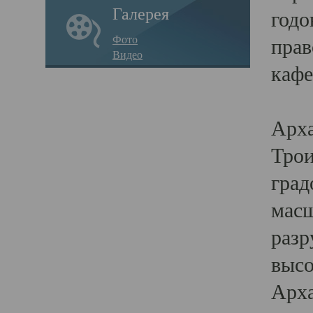
Галерея
годо
Фото
прав
Видео
кафе
Воз
Арха
Трои
град
масш
разр
высо
Арха