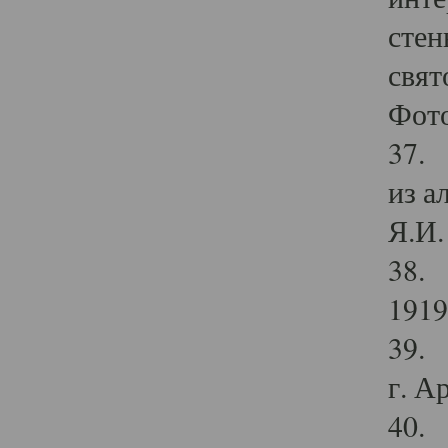
стен
свят
Фото
37. 
из а
Я.И. 
38. 
1919
39. 
г. А
40. 