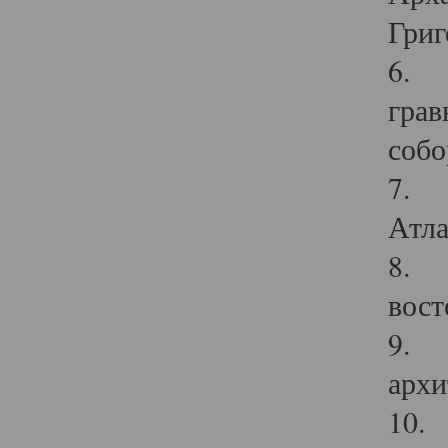
Григ
6. П
грав
собо
7. Г
Атла
8. С
вост
9. С
архи
10. 