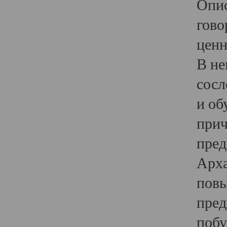
Опис
гово
ценн
В не
сосл
и об
прич
пред
Арха
повы
пред
побу