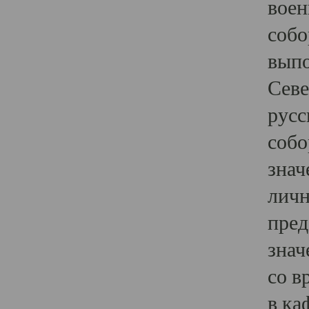
воен
собо
выпо
Севе
русс
собо
знач
личн
пред
знач
со в
в ка