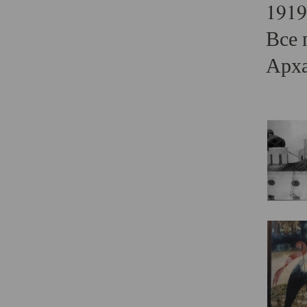
1919
Все 
Арха