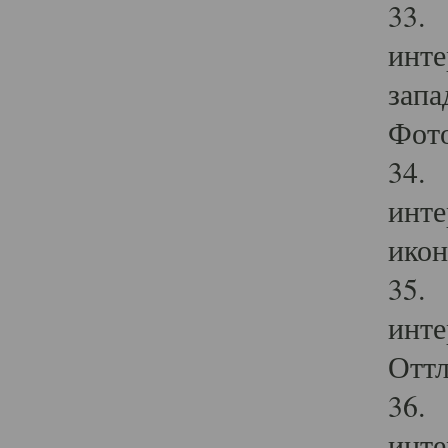
33. 
инте
запа
Фото
34. 
инте
икон
35. 
инте
Оттл
36. 
инте