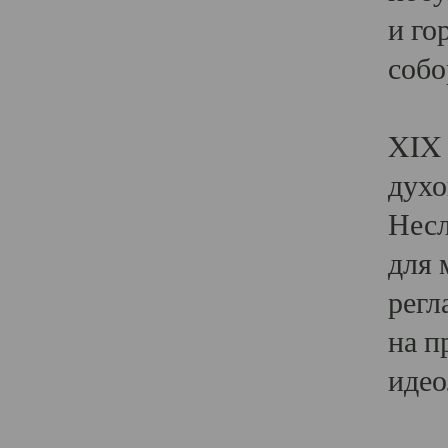
и го
собо
Явл
XIX 
духо
Несл
для 
регл
на п
идео
Поя