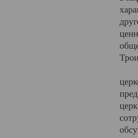
хара
друг
ценн
обще
Трои
Ярк
церк
пред
церк
сотр
обсу